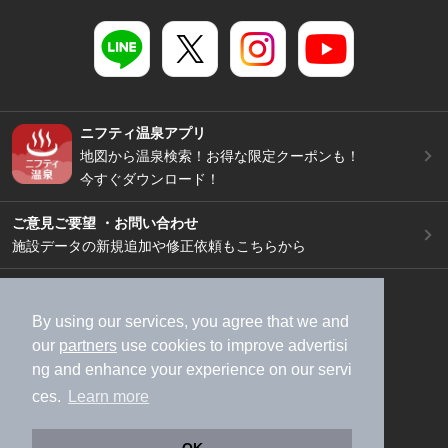
ニフティ温泉アプリ
地図から温泉検索！お得な限定クーポンも！
今すぐダウンロード！
ご意見ご要望 ・お問い合わせ
施設データの新規追加や修正依頼もこちらから
スマートフォン
/
PC
加盟店募集（資料請求）
広告出稿のご案内
By using our services, you agree that we and
our
partners
use cookies to improve advertisi
利用規約
ライフスタイルMEMBERS+規約
ng and enhance your experience on our servi
特定商取引法に基づく表記
ヘルプ
採用情報
ces.
Learn more
運営会社
個人情報保護ポリシー
©NIFTY Lifestyle Co., Ltd.