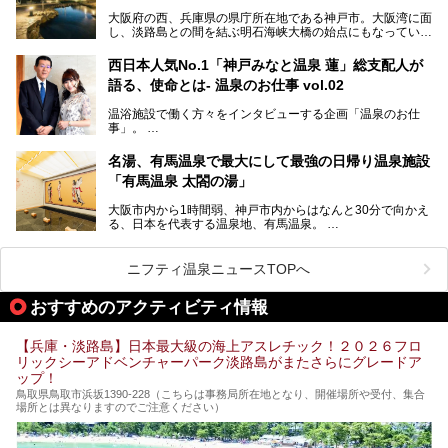
この記事では、城崎温泉と周辺の見どころから厳選した25
大阪府の西、兵庫県の県庁所在地である神戸市。大阪湾に面
の観光スポットをピックアップ。温泉やご当地グルメなどを
し、淡路島との間を結ぶ明石海峡大橋の始点にもなっていま
盛り込んだ日帰り観光モデルコースも紹介しているので、ぜ
す。古くから港町として栄え、異国情緒の残る異人館街や中
ひ参考にしてくださいね！
華街をはじめ、きらびやかに発展したハーバーランドなど、
西日本人気No.1「神戸みなと温泉 蓮」総支配人が
人気観光スポットもめじろ押しです。
語る、使命とは- 温泉のお仕事 vol.02
そして、温泉好きの視点から見ると、神戸市といえば何とい
っても「有馬温泉」。日本三古湯の一角をなす、歴史ある名
温浴施設で働く方々をインタビューする企画「温泉のお仕
湯です。そのお湯をリーズナブルに体験できる健康ランドや
事」。
スーパー銭湯があったら……。今回はそんな希望に沿う施設
第2弾はニフティ温泉年間ランキング2018で全国総合ランキ
も含め、おすすめのスパ銭をピックアップしてご紹介してい
ング西日本1位、2年連続「ベストオブ宿泊賞」に輝いた
きます！
名湯、有馬温泉で最大にして最強の日帰り温泉施設
「神戸みなと温泉 蓮」の魅力に迫りました！
「有馬温泉 太閤の湯」
大阪市内から1時間弱、神戸市内からはなんと30分で向かえ
る、日本を代表する温泉地、有馬温泉。
そのなかでも最大の規模を誇る「有馬温泉 太閤の湯」は、
有名な「金泉」と「銀泉」に加え、人工のの炭酸泉まで楽し
める、ある意味「最強」ともいえる施設です。
ニフティ温泉ニュースTOPへ
今回は自慢のお湯をメインにその魅力の数々を紹介します！
おすすめのアクティビティ情報
【兵庫・淡路島】日本最大級の海上アスレチック！２０２６フロ
リックシーアドベンチャーパーク淡路島がまたさらにグレードア
ップ！
鳥取県鳥取市浜坂1390‐228（こちらは事務局所在地となり、開催場所や受付、集合
場所とは異なりますのでご注意ください）