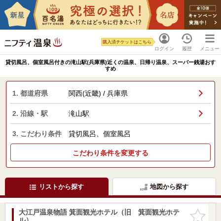
購入済チケットはこちら
ログイン
履歴
メニュー
貸切風呂、個室風呂付きの滝山駅(兵庫県)近くの温泉、日帰り温泉、スーパー銭湯おす
すめ
1. 都道府県
関西(近畿) / 兵庫県
2. 沿線・駅
滝山駅
3. こだわり条件
貸切風呂、個室風呂
こだわり条件を変更する
リストから探す
地図から探す
大江戸温泉物語 箕面観光ホテル（旧 箕面観光ホテ
お気に入
ル）
りに追加