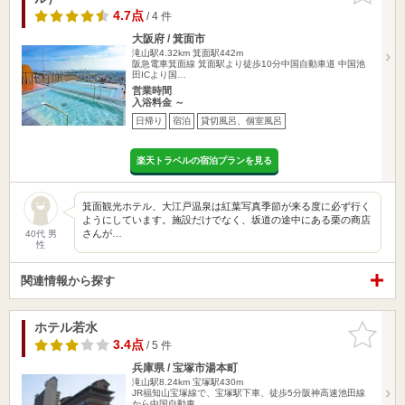
4.7点
/ 4 件
大阪府 / 箕面市
滝山駅4.32km
箕面駅442m
阪急電車箕面線 箕面駅より徒歩10分中国自動車道 中国池
田ICより国…
営業時間
入浴料金 ～
日帰り
宿泊
貸切風呂、個室風呂
楽天トラベルの宿泊プランを見る
箕面観光ホテル、大江戸温泉は紅葉写真季節が来る度に必ず行く
ようにしています。施設だけでなく、坂道の途中にある栗の商店
さんが…
40代 男
性
関連情報から探す
ホテル若水
お気に入
りに追加
3.4点
/ 5 件
兵庫県 / 宝塚市湯本町
滝山駅8.24km
宝塚駅430m
JR福知山宝塚線で、宝塚駅下車、徒歩5分阪神高速池田線
から中国自動車…