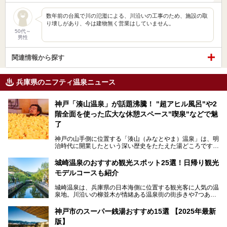
数年前の台風で川の氾濫による、川沿いの工事のため、施設の取
り壊しがあり、今は建物無く営業はしていません。
50代～
男性
関連情報から探す
兵庫県のニフティ温泉ニュース
神戸「湊山温泉」が話題沸騰！ "超アヒル風呂"や2
階全面を使った広大な休憩スペース"喫泉"などで魅
了
神戸の山手側に位置する「湊山（みなとやま）温泉」は、明
治時代に開業したという深い歴史をたたえた湯どころです。
そんな長寿の温泉が今、話題となっています。理由は湯船い
っぱいに浮かぶアヒルちゃん。さらに、ゆったりくつろげて
城崎温泉のおすすめ観光スポット25選！日帰り観光
コワーキングも可能な休憩スペースも人気に。斬新な企画や
モデルコースも紹介
設備で人々をアッと驚かせる湊山温泉の魅力をリポートしま
す。
城崎温泉は、兵庫県の日本海側に位置する観光客に人気の温
泉地。川沿いの柳並木が情緒ある温泉街の街歩きや7つある
外湯巡り、ロープウェイからの絶景、冬のカニ料理などで知
られています。鉄道の駅から温泉街が近く、歩いて回るのに
神戸市のスーパー銭湯おすすめ15選 【2025年最新
ちょうどよい規模で、日帰りでの訪問にもおすすめです。
版】