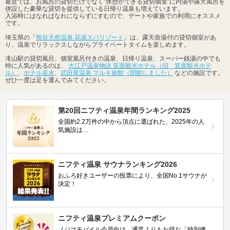
最近では、お風呂の貸切だけでなく"休憩ができる貸切個室"に内湯や露天風呂を
併設した豪華な貸切を提供している日帰り温泉も増えています。
入浴時にはなればなれにならずにすむので、デートや家族での利用にオススメ
です。
埼玉県の「
熊谷天然温泉 花湯スパリゾート
」は、露天壺湯付の貸切個室があ
り、温泉でリラックスしながらプライベートタイムを楽しめます。
滝山駅の貸切風呂、個室風呂付きの温泉、日帰り温泉、スーパー銭湯の中でも
特に人気があるのは、
大江戸温泉物語 箕面観光ホテル（旧 箕面観光ホテ
ル）
、
ホテル若水
、
武田尾温泉 マルキ旅館（閉館しました）
などの施設です。
ぜひ一度は足を運んでみてください。
第20回ニフティ温泉年間ランキング2025
全国約2.2万件の中から頂点に選ばれた、2025年の人
気施設は…
ニフティ温泉 サウナランキング2026
おふろ好きユーザーの投票により、全国No.1サウナが
決定！
ニフティ温泉プレミアムクーポン
ノジマモバイル会員向け 通常よりもお得な「特別価