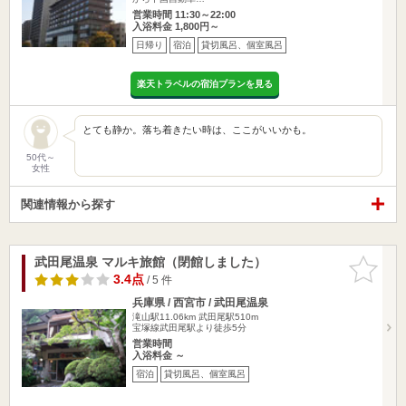
営業時間 11:30～22:00
入浴料金 1,800円～
日帰り
宿泊
貸切風呂、個室風呂
楽天トラベルの宿泊プランを見る
とても静か。落ち着きたい時は、ここがいいかも。
50代～
女性
関連情報から探す
武田尾温泉 マルキ旅館（閉館しました）
お気に入
りに追加
3.4点
/ 5 件
兵庫県 / 西宮市 / 武田尾温泉
滝山駅11.06km
武田尾駅510m
宝塚線武田尾駅より徒歩5分
営業時間
入浴料金 ～
宿泊
貸切風呂、個室風呂