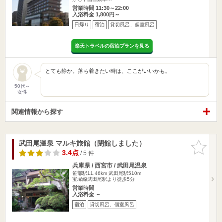
営業時間 11:30～22:00
入浴料金 1,800円～
日帰り
宿泊
貸切風呂、個室風呂
楽天トラベルの宿泊プランを見る
とても静か。落ち着きたい時は、ここがいいかも。
50代～
女性
関連情報から探す
武田尾温泉 マルキ旅館（閉館しました）
お気に入
りに追加
3.4点
/ 5 件
兵庫県 / 西宮市 / 武田尾温泉
笹部駅11.46km
武田尾駅510m
宝塚線武田尾駅より徒歩5分
営業時間
入浴料金 ～
宿泊
貸切風呂、個室風呂