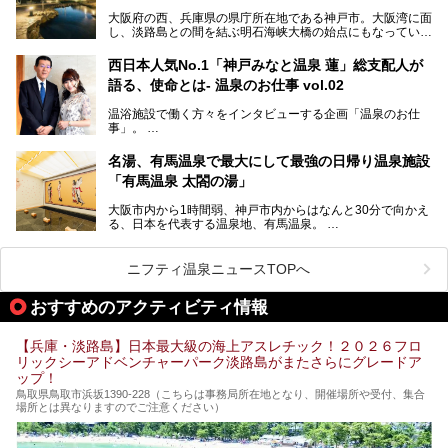
この記事では、城崎温泉と周辺の見どころから厳選した25
大阪府の西、兵庫県の県庁所在地である神戸市。大阪湾に面
の観光スポットをピックアップ。温泉やご当地グルメなどを
し、淡路島との間を結ぶ明石海峡大橋の始点にもなっていま
盛り込んだ日帰り観光モデルコースも紹介しているので、ぜ
す。古くから港町として栄え、異国情緒の残る異人館街や中
ひ参考にしてくださいね！
華街をはじめ、きらびやかに発展したハーバーランドなど、
西日本人気No.1「神戸みなと温泉 蓮」総支配人が
人気観光スポットもめじろ押しです。
語る、使命とは- 温泉のお仕事 vol.02
そして、温泉好きの視点から見ると、神戸市といえば何とい
っても「有馬温泉」。日本三古湯の一角をなす、歴史ある名
温浴施設で働く方々をインタビューする企画「温泉のお仕
湯です。そのお湯をリーズナブルに体験できる健康ランドや
事」。
スーパー銭湯があったら……。今回はそんな希望に沿う施設
第2弾はニフティ温泉年間ランキング2018で全国総合ランキ
も含め、おすすめのスパ銭をピックアップしてご紹介してい
ング西日本1位、2年連続「ベストオブ宿泊賞」に輝いた
きます！
名湯、有馬温泉で最大にして最強の日帰り温泉施設
「神戸みなと温泉 蓮」の魅力に迫りました！
「有馬温泉 太閤の湯」
大阪市内から1時間弱、神戸市内からはなんと30分で向かえ
る、日本を代表する温泉地、有馬温泉。
そのなかでも最大の規模を誇る「有馬温泉 太閤の湯」は、
有名な「金泉」と「銀泉」に加え、人工のの炭酸泉まで楽し
める、ある意味「最強」ともいえる施設です。
ニフティ温泉ニュースTOPへ
今回は自慢のお湯をメインにその魅力の数々を紹介します！
おすすめのアクティビティ情報
【兵庫・淡路島】日本最大級の海上アスレチック！２０２６フロ
リックシーアドベンチャーパーク淡路島がまたさらにグレードア
ップ！
鳥取県鳥取市浜坂1390‐228（こちらは事務局所在地となり、開催場所や受付、集合
場所とは異なりますのでご注意ください）