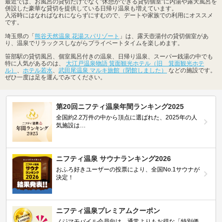
最近では、お風呂の貸切だけでなく"休憩ができる貸切個室"に内湯や露天風呂を
併設した豪華な貸切を提供している日帰り温泉も増えています。
入浴時にはなればなれにならずにすむので、デートや家族での利用にオススメ
です。
埼玉県の「
熊谷天然温泉 花湯スパリゾート
」は、露天壺湯付の貸切個室があ
り、温泉でリラックスしながらプライベートタイムを楽しめます。
笹部駅の貸切風呂、個室風呂付きの温泉、日帰り温泉、スーパー銭湯の中でも
特に人気があるのは、
大江戸温泉物語 箕面観光ホテル（旧 箕面観光ホテ
ル）
、
ホテル若水
、
武田尾温泉 マルキ旅館（閉館しました）
などの施設です。
ぜひ一度は足を運んでみてください。
第20回ニフティ温泉年間ランキング2025
全国約2.2万件の中から頂点に選ばれた、2025年の人
気施設は…
ニフティ温泉 サウナランキング2026
おふろ好きユーザーの投票により、全国No.1サウナが
決定！
ニフティ温泉プレミアムクーポン
ノジマモバイル会員向け 通常よりもお得な「特別価