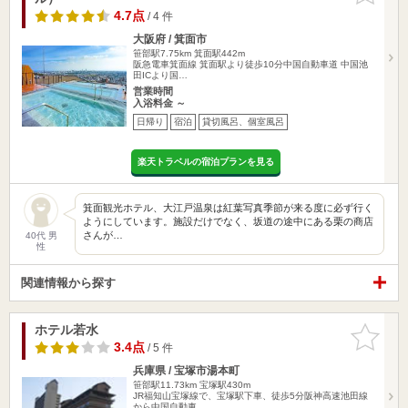
4.7点
/ 4 件
大阪府 / 箕面市
笹部駅7.75km
箕面駅442m
阪急電車箕面線 箕面駅より徒歩10分中国自動車道 中国池
田ICより国…
営業時間
入浴料金 ～
日帰り
宿泊
貸切風呂、個室風呂
楽天トラベルの宿泊プランを見る
箕面観光ホテル、大江戸温泉は紅葉写真季節が来る度に必ず行く
ようにしています。施設だけでなく、坂道の途中にある栗の商店
さんが…
40代 男
性
関連情報から探す
ホテル若水
お気に入
りに追加
3.4点
/ 5 件
兵庫県 / 宝塚市湯本町
笹部駅11.73km
宝塚駅430m
JR福知山宝塚線で、宝塚駅下車、徒歩5分阪神高速池田線
から中国自動車…