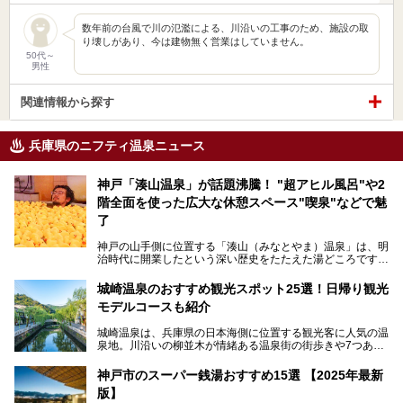
数年前の台風で川の氾濫による、川沿いの工事のため、施設の取
り壊しがあり、今は建物無く営業はしていません。
50代～
男性
関連情報から探す
兵庫県のニフティ温泉ニュース
神戸「湊山温泉」が話題沸騰！ "超アヒル風呂"や2
階全面を使った広大な休憩スペース"喫泉"などで魅
了
神戸の山手側に位置する「湊山（みなとやま）温泉」は、明
治時代に開業したという深い歴史をたたえた湯どころです。
そんな長寿の温泉が今、話題となっています。理由は湯船い
っぱいに浮かぶアヒルちゃん。さらに、ゆったりくつろげて
城崎温泉のおすすめ観光スポット25選！日帰り観光
コワーキングも可能な休憩スペースも人気に。斬新な企画や
モデルコースも紹介
設備で人々をアッと驚かせる湊山温泉の魅力をリポートしま
す。
城崎温泉は、兵庫県の日本海側に位置する観光客に人気の温
泉地。川沿いの柳並木が情緒ある温泉街の街歩きや7つある
外湯巡り、ロープウェイからの絶景、冬のカニ料理などで知
られています。鉄道の駅から温泉街が近く、歩いて回るのに
神戸市のスーパー銭湯おすすめ15選 【2025年最新
ちょうどよい規模で、日帰りでの訪問にもおすすめです。
版】