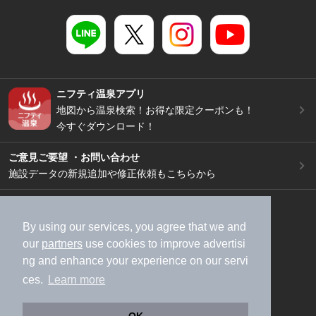
ニフティ温泉アプリ
地図から温泉検索！お得な限定クーポンも！
今すぐダウンロード！
ご意見ご要望 ・お問い合わせ
施設データの新規追加や修正依頼もこちらから
スマートフォン
/
PC
加盟店募集（資料請求）
広告出稿のご案内
By using our services, you agree that we and
our
partners
use cookies to improve advertisi
利用規約
ライフスタイルMEMBERS+規約
ng and enhance your experience on our servi
特定商取引法に基づく表記
ヘルプ
採用情報
ces.
Learn more
運営会社
個人情報保護ポリシー
©NIFTY Lifestyle Co., Ltd.