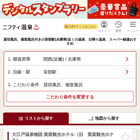
購入済チケットはこちら
ログイン
履歴
メニュー
貸切風呂、個室風呂付きの笹部駅(兵庫県)近くの温泉、日帰り温泉、スーパー銭湯おす
すめ
1. 都道府県
関西(近畿) / 兵庫県
2. 沿線・駅
笹部駅
3. こだわり条件
貸切風呂、個室風呂
こだわり条件を変更する
リストから探す
地図から探す
大江戸温泉物語 箕面観光ホテル（旧 箕面観光ホテ
お気に入
ル）
りに追加