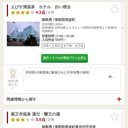
えびす洞温泉 ホテル 白い燈台
お気に入
りに追加
4.3点
/ 4 件
徳島県 / 海部郡美波町
北河内駅1.08km
JR牟岐線 日和佐駅よりタクシー利用5分徳島市より国道55
号線経由、…
営業時間 17:00～21:00
入浴料金 550円～
日帰り
宿泊
女子旅・女子会
楽天トラベルの宿泊プランを見る
約50匹の保護猫に解放された日本有数の猫宿。
徳…
40代 指
定しな
い
関連情報から探す
薬王寺温泉 湯元・醫王の湯
お気に入
りに追加
3.0点
/ 2 件
徳島県 / 海部郡美波町奥河内字寺前