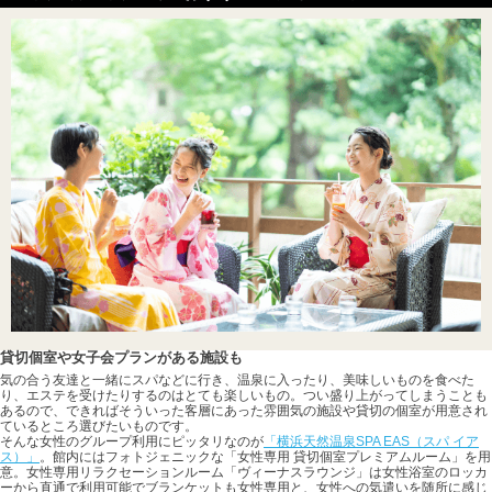
貸切個室や女子会プランがある施設も
気の合う友達と一緒にスパなどに行き、温泉に入ったり、美味しいものを食べた
り、エステを受けたりするのはとても楽しいもの。つい盛り上がってしまうことも
あるので、できればそういった客層にあった雰囲気の施設や貸切の個室が用意され
ているところ選びたいものです。
そんな女性のグループ利用にピッタリなのが
「横浜天然温泉SPA EAS（スパ イア
ス）」
。館内にはフォトジェニックな「女性専用 貸切個室プレミアムルーム」を用
意。女性専用リラクセーションルーム「ヴィーナスラウンジ」は女性浴室のロッカ
ーから直通で利用可能でブランケットも女性専用と、女性への気遣いを随所に感じ