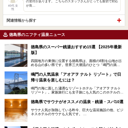
の受付があります。 こちらのスタッフさんがとっても親切で対応
が良…
40代 女
性
関連情報から探す
徳島県のニフティ温泉ニュース
徳島県のスーパー銭湯おすすめ15選 【2025年最新
版】
四国地方の東側に位置する徳島県は、面積の8割を山地が占
める山の多い県です。世界三大潮流のひとつ「鳴門の渦
潮」、阿波踊りで盛り上がる徳島市、かずら橋に代表される
吉野川上流域の秘境・祖谷渓、アカウミガメの産卵地として
鳴門の人気温泉「アオアヲ ナルト リゾート」で日
知られる太平洋岸の大浜海岸など、同じ徳島県内でも、山に
帰り温泉を楽しむには？
隔てられた地域ごとに異なる風情を楽しめます。
鳴門の海に面した瀟洒なリゾートホテル「アオアヲ ナルト
徳島県は、淡路島経由での京阪神エリアへのアクセスの良さ
リゾート」。家族旅行にも女子旅にも人気のこのホテルの日
も魅力です。大阪や神戸など大都市への高速バス路線も充実
帰りでの楽しみ方を紹介します。温泉もグルメもアクティビ
していて、神戸へは約2時間、大阪へは2時間30分程度で到
ティも全部体験してみたいという贅沢な悩みも叶いますよ！
着できます。ここでは、そんな徳島県でおすすめのスーパー
徳島県でサウナがオススメの温泉・銭湯・スパ10選
温泉からは海一望です。
銭湯をまとめてご紹介します。
サウナ人気が加熱している昨今、巨大な温浴施設の他、ビジ
ネスホテルのサウナも人気です。
仕事終わりや空き時間にも通う人が続出しているサウナ、今
住んでいる所にもサウナがあるか、気になりますよね？
今回の記事では徳島県にあるサウナが人気の施設を紹介して