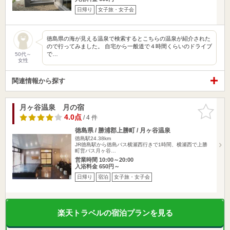
日帰り
女子旅・女子会
徳島県の海が見える温泉で検索するとこちらの温泉が紹介された
ので行ってみました。 自宅から一般道で４時間くらいのドライブ
で…
50代～
女性
関連情報から探す
月ヶ谷温泉 月の宿
お気に入
りに追加
4.0点
/ 4 件
徳島県 / 勝浦郡上勝町 / 月ヶ谷温泉
徳島駅24.38km
JR徳島駅から徳島バス横瀬西行きで1時間、横瀬西で上勝
町営バス月ヶ谷…
営業時間 10:00～20:00
入浴料金 650円～
日帰り
宿泊
女子旅・女子会
楽天トラベルの宿泊プランを見る