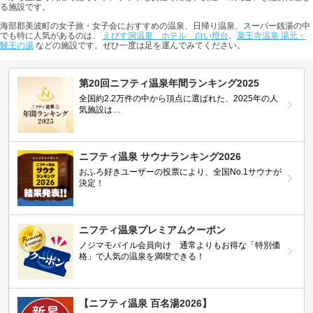
る施設です。
海部郡美波町の女子旅・女子会におすすめの温泉、日帰り温泉、スーパー銭湯の中
でも特に人気があるのは、
えびす洞温泉 ホテル 白い燈台
、
薬王寺温泉 湯元・
醫王の湯
などの施設です。ぜひ一度は足を運んでみてください。
第20回ニフティ温泉年間ランキング2025
全国約2.2万件の中から頂点に選ばれた、2025年の人
気施設は…
ニフティ温泉 サウナランキング2026
おふろ好きユーザーの投票により、全国No.1サウナが
決定！
ニフティ温泉プレミアムクーポン
ノジマモバイル会員向け 通常よりもお得な「特別価
格」で人気の温泉を満喫できる！
【ニフティ温泉 百名湯2026】