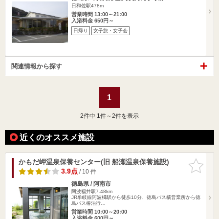
日和佐駅478m
営業時間 13:00～21:00
入浴料金 650円～
日帰り
女子旅・女子会
関連情報から探す
1
2
件中 1件～2件を表示
近くのオススメ施設
かもだ岬温泉保養センター(旧 船瀬温泉保養施設)
お気に入
りに追加
3.9点
/ 10 件
徳島県 / 阿南市
阿波福井駅7.48km
JR牟岐線阿波橘駅から徒歩10分、徳島バス橘営業所から徳
島バス椿泊行…
営業時間 10:00～20:00
入浴料金 600円～