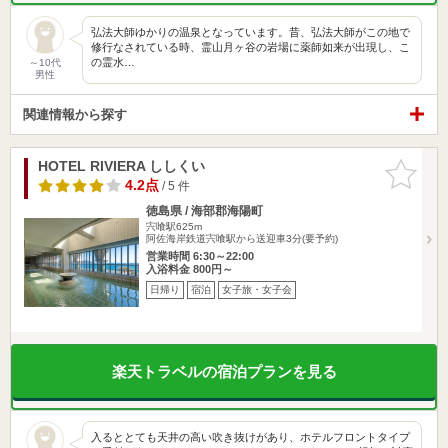
弘法大師ゆかりの温泉となっています。昔、弘法大師がこの地で
修行なされている時、霊山月ヶ谷の岩場に薬師如来が出現し、こ
の霊水…
～10代
男性
関連情報から探す
HOTEL RIVIERA ししくい
お気に入
りに追加
4.2点
/ 5 件
徳島県 / 海部郡海陽町
宍喰駅625m
阿佐海岸鉄道宍喰駅から送迎車3分(要予約)
営業時間 6:30～22:00
入浴料金 800円～
日帰り
宿泊
女子旅・女子会
楽天トラベルの宿泊プランを見る
入るととても天井の高い吹き抜けがあり、ホテルフロントタイプ