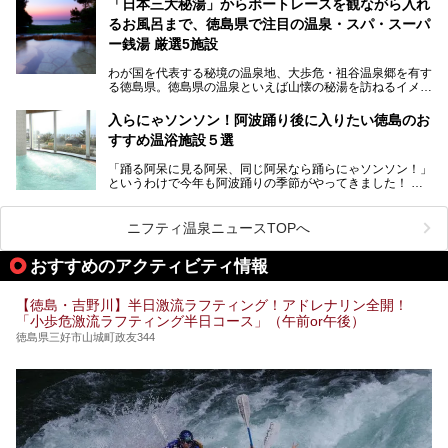
「日本三大秘湯」からボートレースを観ながら入れ
いきます！
るお風呂まで、徳島県で注目の温泉・スパ・スーパ
ー銭湯 厳選5施設
わが国を代表する秘境の温泉地、大歩危・祖谷温泉郷を有す
る徳島県。徳島県の温泉といえば山懐の秘湯を訪ねるイメー
ジを持つ人も多いかもしれませんが、海に面したリゾート感
あふれるスパやボートレースを見ながら入浴できる珍しい温
入らにゃソンソン！阿波踊り後に入りたい徳島のお
浴施設などもあり、いろいろなお湯を楽しむことができま
すすめ温浴施設５選
す。
「踊る阿呆に見る阿呆、同じ阿呆なら踊らにゃソンソン！」
今回は、そんな徳島県にある温浴施設のなかから、筆者が
というわけで今年も阿波踊りの季節がやってきました！
「一度訪ねてみたい」と気になっている魅力的な施設を5件
ピックアップして紹介します。
400年の歴史がある阿波踊りは、毎年8月12日から15日まで
の4日間、徳島県徳島市で開催されます。徳島市の中心街に
ニフティ温泉ニュースTOPへ
有料と無料の演舞場が設けられ、夜な夜な陽気なお囃子と踊
りが繰り広げられます。
※2021/05/26時点の情報です。
おすすめのアクティビティ情報
せっかく見に行ったのなら「にわか連」に参加して踊りまし
ょう！「にわか連」なら阿波踊り初心者の観光客でも、無料
【徳島・吉野川】半日激流ラフティング！アドレナリン全開！
で輪に入って踊れるんです。
「小歩危激流ラフティング半日コース」（午前or午後）
ひとしきり踊った後は、徳島のお風呂で一休みはいかがでし
徳島県三好市山城町政友344
ょう？
今回は阿波踊りの後に汗を流すのにぴったりな、徳島のおす
すめ温浴施設をご紹介します！