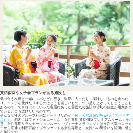
貸切個室や女子会プランがある施設も
気の合う友達と一緒にスパなどに行き、温泉に入ったり、美味しいものを食べた
り、エステを受けたりするのはとても楽しいもの。つい盛り上がってしまうことも
あるので、できればそういった客層にあった雰囲気の施設や貸切の個室が用意され
ているところ選びたいものです。
そんな女性のグループ利用にピッタリなのが
「横浜天然温泉SPA EAS（スパ イア
ス）」
。館内にはフォトジェニックな「女性専用 貸切個室プレミアムルーム」を用
意。女性専用リラクセーションルーム「ヴィーナスラウンジ」は女性浴室のロッカ
ーから直通で利用可能でブランケットも女性専用と、女性への気遣いを随所に感じ
る施設です。