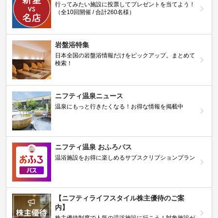
行ってみたい施設に投票してプレゼントを当てよう！
（全10回開催 / 合計260名様）
岩盤浴特集
日本全国の岩盤浴情報だけをピックアップ。まとめて
検索！
ニフティ温泉ニュース
温泉にもっと行きたくなる！お得な情報を掲載中
ニフティ温泉 おふろパス
温浴施設をお得に楽しめるサブスクリプションプラン
【ニフティライフスタイル株主優待のご案
内】