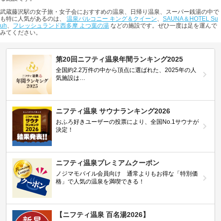
武蔵藤沢駅の女子旅・女子会におすすめの温泉、日帰り温泉、スーパー銭湯の中で
も特に人気があるのは、
温泉バルコニー キング＆クイーン
、
SAUNA＆HOTEL Su
uh
、
フレッシュランド西多摩 よつ葉の湯
などの施設です。ぜひ一度は足を運んで
みてください。
第20回ニフティ温泉年間ランキング2025
全国約2.2万件の中から頂点に選ばれた、2025年の人
気施設は…
ニフティ温泉 サウナランキング2026
おふろ好きユーザーの投票により、全国No.1サウナが
決定！
ニフティ温泉プレミアムクーポン
ノジマモバイル会員向け 通常よりもお得な「特別価
格」で人気の温泉を満喫できる！
【ニフティ温泉 百名湯2026】