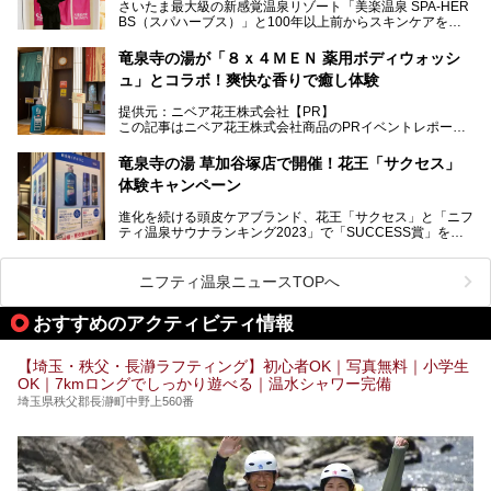
さいたま最大級の新感覚温泉リゾート「美楽温泉 SPA-HER
湯舞音らしいサウナにこだわった遊び心満点の"銭湯×屋外サ
BS（スパハーブス）」と100年以上前からスキンケアを考
ウナ"施設で、男女別のお風呂のほか、水着やサウナ着で楽
案してきた「ニベア」が、期間限定でコラボ企画を開催中。
しめる男女共用屋外サウナや飲食できるととのいスペースな
読者モデルやインスタグラマーとして活躍している、美容＆
ど、ユニークなポイントがいっぱい！
竜泉寺の湯が「８ｘ４ＭＥＮ 薬用ボディウォッシ
スパ大好きの畑瀬愛さんと取材してきました。
オープン前取材に行ってきましたので、早速どこより詳しく
ュ」とコラボ！爽快な香りで癒し体験
紹介しちゃいます！
───
提供元：ニベア花王株式会社【PR】
提供元：ニベア花王株式会社【PR】
この記事はニベア花王株式会社商品のPRイベントレポート
この記事はニベア花王株式会社商品のPRイベントレポート
記事です。
記事です。
竜泉寺の湯 草加谷塚店で開催！花王「サクセス」
ーーー
体験キャンペーン
注目のボディウォッシュアイテム「８ｘ４ＭＥＮ 薬用ボデ
ィウォッシュ」と「ニフティ温泉年間ランキング2021」で
進化を続ける頭皮ケアブランド、花王「サクセス」と「ニフ
全国総合2位にランクインした人気温浴施設「竜泉寺の湯 草
ティ温泉サウナランキング2023」で「SUCCESS賞」を獲
加谷塚店」がコラボイベントを期間限定で開催中ということ
得した人気温浴施設「竜泉寺の湯 草加谷塚店」がコラボイ
で早速訪問！
ベントを開催。
気になるその内容をチェックしてきました！
ニフティ温泉ニュースTOPへ
早速訪問し、気になるその内容を取材してきました！
おすすめのアクティビティ情報
───
提供元：花王株式会社【PR】
この記事は花王株式会社商品のPRイベントレポート記事で
【埼玉・秩父・長瀞ラフティング】初心者OK｜写真無料｜小学生
す。
OK｜7kmロングでしっかり遊べる｜温水シャワー完備
埼玉県秩父郡長瀞町中野上560番