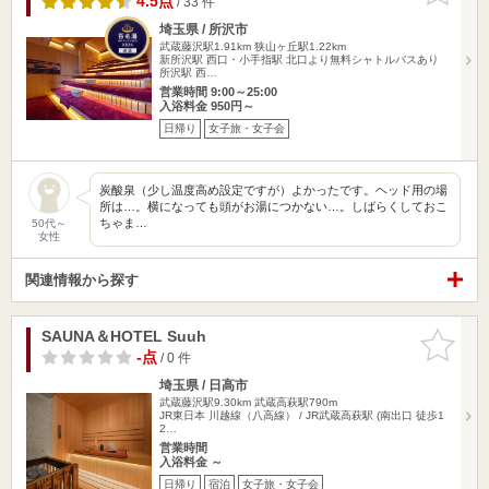
4.5点
/ 33 件
埼玉県 / 所沢市
武蔵藤沢駅1.91km
狭山ヶ丘駅1.22km
新所沢駅 西口・小手指駅 北口より無料シャトルバスあり
所沢駅 西…
営業時間 9:00～25:00
入浴料金 950円～
日帰り
女子旅・女子会
炭酸泉（少し温度高め設定ですが）よかったです。ヘッド用の場
所は…。横になっても頭がお湯につかない…。しばらくしておこ
ちゃま…
50代～
女性
関連情報から探す
SAUNA＆HOTEL Suuh
お気に入
りに追加
-点
/ 0 件
埼玉県 / 日高市
武蔵藤沢駅9.30km
武蔵高萩駅790m
JR東日本 川越線（八高線） / JR武蔵高萩駅 (南出口 徒歩1
2…
営業時間
入浴料金 ～
日帰り
宿泊
女子旅・女子会