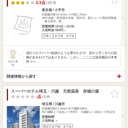
りに追加
3.3点
/ 50 件
東京都 / 小平市
武蔵藤沢駅10.52km
小川駅1.25km
JR中央線・西武国分寺線「国分寺」駅からバス西武拝島線
「東大和市」駅…
営業時間 10:00～23:00
入浴料金 920円～
日帰り
女子旅・女子会
流行りのスーパー銭湯のような華やかさや、至れり尽くせりの設
備があるわけではありません。しかし、ここには温浴施設が本来
持つべ…
40代 男
性
関連情報から探す
スーパーホテル埼玉・川越 天然温泉 赤城の湯
お気に入
りに追加
-点
/ 0 件
埼玉県 / 川越市
武蔵藤沢駅11.84km
本川越駅198m
本川越駅より徒歩にて約5分 川越駅より徒歩にて約10分
営業時間
入浴料金 ～
宿泊
女子旅・女子会