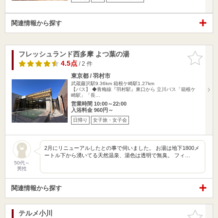
関連情報から探す
フレッシュランド西多摩 よつ葉の湯
お気に入
りに追加
4.5点
/ 2 件
東京都 / 羽村市
武蔵藤沢駅9.36km
箱根ケ崎駅1.27km
【バス】 ◆青梅線『羽村駅』東口から 立川バス「箱根ケ
崎駅」「長…
営業時間 10:00～22:00
入浴料金 960円～
日帰り
女子旅・女子会
2月にリニューアルしたとの事で伺いました。 お湯は地下1800メ
ートル下から湧いてる天然温泉、湯色は透明で無臭。 フィ…
50代～
男性
関連情報から探す
テルメ小川
お気に入