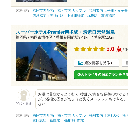
関連情報
福岡市内 宿泊
福岡市内 カップル
福岡市内 女子旅・女子会
西鉄福岡（天神）駅
中洲川端駅
赤坂駅
渡辺通駅
スーパーホテルPremier博多駅・筑紫口天然温泉
福岡県 / 福岡市博多区 /
香椎花園前駅9.41km
/
博多駅520m
5.0 点
/ 
施設情報を見る
楽天トラベルの宿泊プランを見
お湯は普段からよく行くw美肌で有名な原鶴のやぐる
が、浴槽の広さがちょうど良くストレッチもできる。
50代～ 男性
ない…
関連情報
福岡市内 宿泊
福岡市内 カップル
福岡市内 子連れOK
福
東比恵駅
祇園駅
櫛田神社前駅