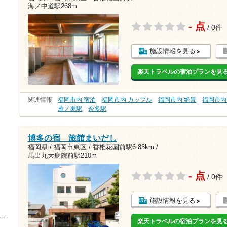
海ノ中道駅268m
- 点
/ 0件
施設情報を見る
楽天トラベルの宿泊プランを見
関連情報
福岡市内 宿泊
福岡市内 カップル
福岡市内 絶景
福岡市内
雁ノ巣駅
奈多駅
博多の宿 旅館まいだし
福岡県 / 福岡市東区 /
香椎花園前駅6.83km
/
馬出九大病院前駅210m
- 点
/ 0件
施設情報を見る
楽天トラベルの宿泊プランを見