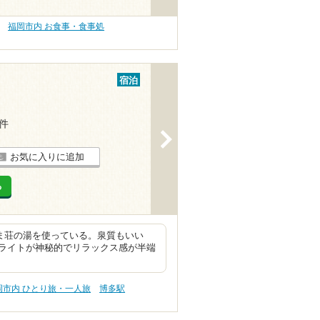
福岡市内 お食事・食事処
宿泊
1件
>
お気に入りに追加
る
ま荘の湯を使っている。泉質もいい
ライトが神秘的でリラックス感が半端
岡市内 ひとり旅・一人旅
博多駅