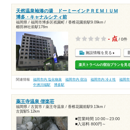
天然温泉袖湊の湯 ドーミーインＰＲＥＭＩＵＭ
博多・キャナルシティ前
福岡県 / 福岡市博多区祇園町 /
香椎花園前駅9.09km
/
櫛田神社前駅178m
- 点
/ 0件
施設情報を見る
楽天トラベルの宿泊プランを見
関連情報
福岡市内 塩化物泉
福岡市内 宿泊
福岡市内 冷え性
福岡市
中洲川端駅
博多駅
薬王寺温泉 偕楽荘
福岡県 / 古賀市 / 薬王寺温泉 /
香椎花園前駅9.13km
/
古賀駅5.12km
■営業時間 10:00～23:00
■入浴料 800円～