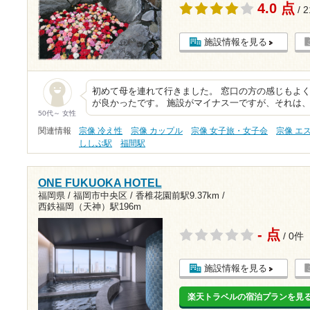
4.0 点
/ 
施設情報を見る
初めて母を連れて行きました。 窓口の方の感じもよ
が良かったです。 施設がマイナス一ですが、それは
50代～ 女性
関連情報
宗像 冷え性
宗像 カップル
宗像 女子旅・女子会
宗像 エ
ししぶ駅
福間駅
ONE FUKUOKA HOTEL
福岡県 / 福岡市中央区 /
香椎花園前駅9.37km
/
西鉄福岡（天神）駅196m
- 点
/ 0件
施設情報を見る
楽天トラベルの宿泊プランを見