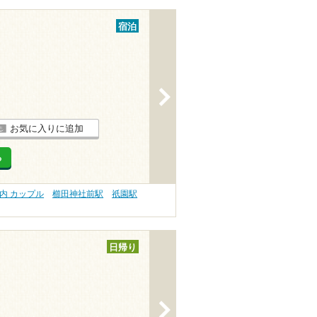
宿泊
>
お気に入りに追加
る
内 カップル
櫛田神社前駅
祇園駅
日帰り
>