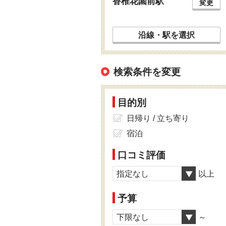
香椎花園前駅
変更
沿線・駅を選択
検索条件を変更
目的別
日帰り / 立ち寄り
宿泊
口コミ評価
指定なし
以上
予算
下限なし
～