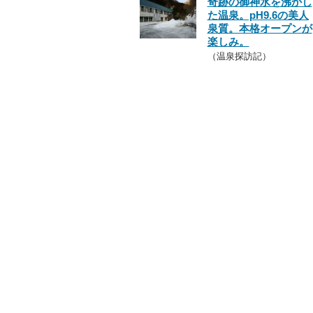
奇跡の御神水を沸かし
た温泉。pH9.6の美人
泉質。本格オープンが
楽しみ。
（温泉探訪記）