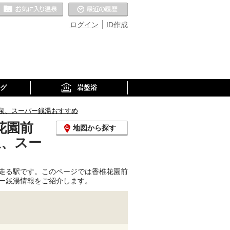
お気に入りの温泉
最近の履歴
ログイン
ID作成
グ
岩盤浴
泉、スーパー銭湯おすすめ
花園前
地図から探す
泉、スー
走る駅です。このページでは香椎花園前
ー銭湯情報をご紹介します。