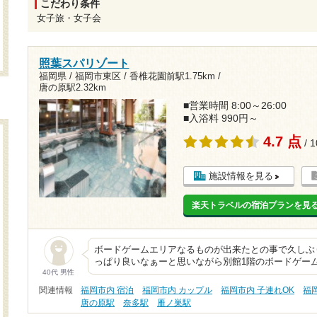
こだわり条件
女子旅・女子会
照葉スパリゾート
福岡県 / 福岡市東区 /
香椎花園前駅1.75km
/
唐の原駅2.32km
■営業時間 8:00～26:00
■入浴料 990円～
4.7 点
/ 
施設情報を見る
楽天トラベルの宿泊プランを見
ボードゲームエリアなるものが出来たとの事で久しぶ
っぱり良いなぁーと思いながら別館1階のボードゲー
40代 男性
関連情報
福岡市内 宿泊
福岡市内 カップル
福岡市内 子連れOK
福
唐の原駅
奈多駅
雁ノ巣駅