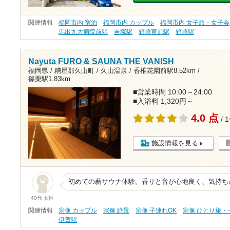
関連情報
福岡市内 宿泊
福岡市内 カップル
福岡市内 女子旅・女子会
馬出九大病院前駅
吉塚駅
箱崎宮前駅
箱崎駅
Nayuta FURO & SAUNA THE VANISH
福岡県 / 糟屋郡久山町 / 久山温泉 /
香椎花園前駅8.52km
/
篠栗駅1.83km
■営業時間 10:00～24:00
■入浴料 1,320円～
4.0 点
/ 
施設情報を見る
初めての薪サウナ体験。香りと音が心地良く、気持ち
40代 女性
関連情報
宗像 カップル
宗像 絶景
宗像 子連れOK
宗像 ひとり旅・
伊賀駅