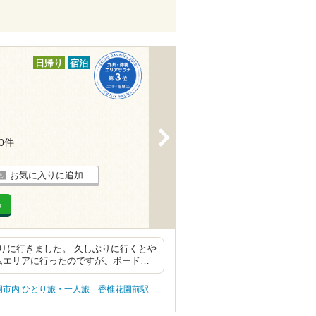
日帰り
宿泊
>
10件
お気に入りに追加
る
りに行きました。 久しぶりに行くとや
ムエリアに行ったのですが、ボード…
岡市内 ひとり旅・一人旅
香椎花園前駅