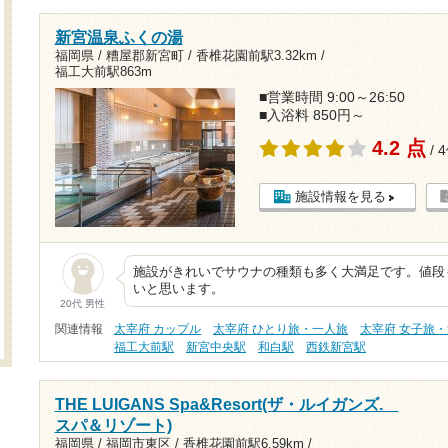
新宮温泉ふくの湯
福岡県 / 糟屋郡新宮町 /
香椎花園前駅3.32km
/
福工大前駅863m
■営業時間 9:00～26:50
■入浴料 850円～
4.2 点
/ 
施設情報を見る
施設がきれいでサウナの種類も多く大満足です。値段
いと思います。
20代 男性
関連情報
太宰府 カップル
太宰府 ひとり旅・一人旅
太宰府 女子旅
福工大前駅
新宮中央駅
和白駅
西鉄新宮駅
THE LUIGANS Spa&Resort(ザ・ルイガンズ.
スパ＆リゾート)
福岡県 / 福岡市東区 /
香椎花園前駅6.59km
/