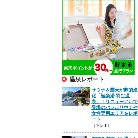
温泉レポート
サウナ＆露天が劇的進
化「極楽湯 羽生温
泉」！リニューアルで
登場のバレルサウナや
女性専用エリアをレポ
ート
（突レポ）