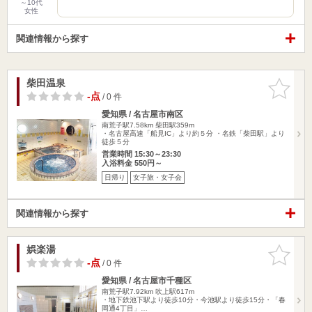
～10代
女性
関連情報から探す
柴田温泉
お気に入
りに追加
-点
/ 0 件
愛知県 / 名古屋市南区
南荒子駅7.58km
柴田駅359m
・名古屋高速「船見IC」より約５分 ・名鉄「柴田駅」より
徒歩５分
営業時間 15:30～23:30
入浴料金 550円～
日帰り
女子旅・女子会
関連情報から探す
娯楽湯
お気に入
りに追加
-点
/ 0 件
愛知県 / 名古屋市千種区
南荒子駅7.92km
吹上駅617m
・地下鉄池下駅より徒歩10分・今池駅より徒歩15分・「春
岡通4丁目」…