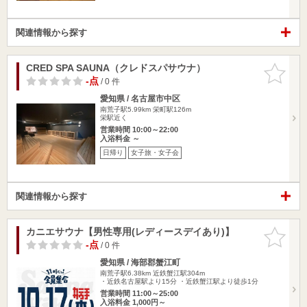
関連情報から探す
CRED SPA SAUNA（クレドスパサウナ）
お気に入
りに追加
-点
/ 0 件
愛知県 / 名古屋市中区
南荒子駅5.99km
栄町駅126m
栄駅近く
営業時間 10:00～22:00
入浴料金 ～
日帰り
女子旅・女子会
関連情報から探す
カニエサウナ【男性専用(レディースデイあり)】
お気に入
りに追加
-点
/ 0 件
愛知県 / 海部郡蟹江町
南荒子駅6.38km
近鉄蟹江駅304m
・近鉄名古屋駅より15分 ・近鉄蟹江駅より徒歩1分
営業時間 11:00～25:00
入浴料金 1,000円～