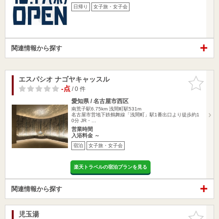
日帰り
女子旅・女子会
関連情報から探す
エスパシオ ナゴヤキャッスル
お気に入
りに追加
-点
/ 0 件
愛知県 / 名古屋市西区
南荒子駅6.75km
浅間町駅531m
名古屋市営地下鉄鶴舞線「浅間町」駅1番出口より徒歩約1
0分 JR・…
営業時間
入浴料金 ～
宿泊
女子旅・女子会
楽天トラベルの宿泊プランを見る
関連情報から探す
児玉湯
お気に入