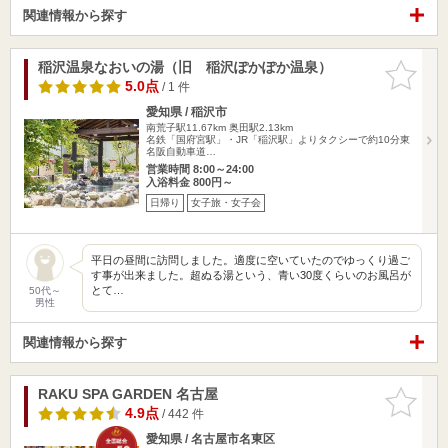
関連情報から探す
稲沢温泉なおいの湯（旧 稲沢ぽかぽか温泉）
お気に入
りに追加
5.0点
/ 1 件
愛知県 / 稲沢市
南荒子駅11.67km
奥田駅2.13km
名鉄「国府宮駅」・JR「稲沢駅」よりタクシーで約10分東
名阪自動車道…
営業時間 8:00～24:00
入浴料金 800円～
日帰り
女子旅・女子会
平日の昼間に訪問しました。適度に空いていたのでゆっくり過ご
す事が出来ました。超ぬる湯という、青い30度くらいのお風呂が
とて…
50代～
男性
関連情報から探す
RAKU SPA GARDEN 名古屋
お気に入
りに追加
4.9点
/ 442 件
愛知県 / 名古屋市名東区