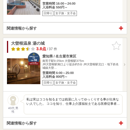
営業時間 16:00～24:00
入浴料金 550円～
日帰り
女子旅・女子会
関連情報から探す
大曽根温泉 湯の城
お気に入
りに追加
3.8点
/ 37 件
愛知県 / 名古屋市東区
南荒子駅9.05km
大曽根駅375m
JR大曽根駅南口より徒歩約5分 JR大曽根駅北口・地下鉄名
城線大曽…
営業時間 6:00～25:00
入浴料金 800円～
日帰り
女子旅・女子会
私は実はココを知るまでは銭湯に入ってゆっくりする事が出来な
い人でした。 ココを知り、仕事上介護福祉士である医療従事者…
40代 男
性
関連情報から探す