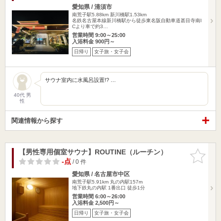
愛知県 / 清須市
南荒子駅5.88km
新川橋駅1.53km
名鉄名古屋本線新川橋駅から徒歩東名阪自動車道甚目寺南I
Cより車で約3…
営業時間 9:00～25:00
入浴料金 900円～
日帰り
女子旅・女子会
サウナ室内に水風呂設置!? …
40代 男
性
関連情報から探す
【男性専用個室サウナ】ROUTINE（ルーチン）
お気に入
りに追加
-点
/ 0 件
愛知県 / 名古屋市中区
南荒子駅5.91km
丸の内駅157m
地下鉄丸の内駅 1番出口 徒歩1分
営業時間 6:00～26:00
入浴料金 2,500円～
日帰り
女子旅・女子会