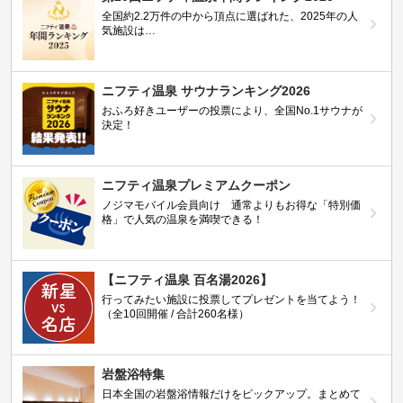
全国約2.2万件の中から頂点に選ばれた、2025年の人
気施設は…
ニフティ温泉 サウナランキング2026
おふろ好きユーザーの投票により、全国No.1サウナが
決定！
ニフティ温泉プレミアムクーポン
ノジマモバイル会員向け 通常よりもお得な「特別価
格」で人気の温泉を満喫できる！
【ニフティ温泉 百名湯2026】
行ってみたい施設に投票してプレゼントを当てよう！
（全10回開催 / 合計260名様）
岩盤浴特集
日本全国の岩盤浴情報だけをピックアップ。まとめて