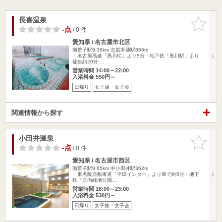
長喜温泉
お気に入
りに追加
-点
/ 0 件
愛知県 / 名古屋市北区
南荒子駅9.36km
志賀本通駅856m
・名古屋高速「黒川IC」より5分・地下鉄「黒川駅」より
徒歩約20分 …
営業時間 14:00～22:00
入浴料金 550円～
日帰り
女子旅・女子会
関連情報から探す
小田井温泉
お気に入
りに追加
-点
/ 0 件
愛知県 / 名古屋市西区
南荒子駅9.65km
中小田井駅362m
・東名阪自動車道「平田インター」より車で約5分・地下
鉄「庄内緑地公園…
営業時間 16:00～23:00
入浴料金 530円～
日帰り
女子旅・女子会