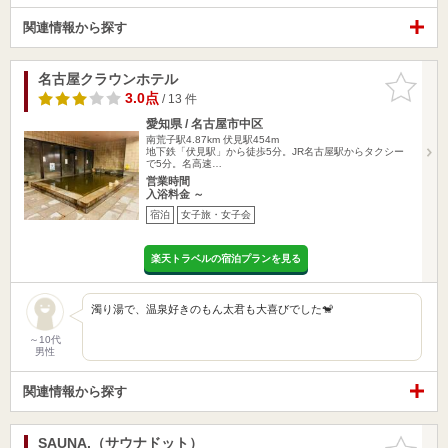
関連情報から探す
名古屋クラウンホテル
お気に入
りに追加
3.0点
/ 13 件
愛知県 / 名古屋市中区
南荒子駅4.87km
伏見駅454m
地下鉄「伏見駅」から徒歩5分。JR名古屋駅からタクシー
で5分。名高速…
営業時間
入浴料金 ～
宿泊
女子旅・女子会
楽天トラベルの宿泊プランを見る
濁り湯で、温泉好きのもん太君も大喜びでした🐒
～10代
男性
関連情報から探す
SAUNA.（サウナドット）
お気に入