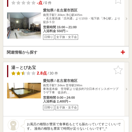
りに追加
-点
/ 0 件
愛知県 / 名古屋市西区
南荒子駅7.30km
浄心駅405m
・名古屋高速「庄内通」より10分・地下鉄「浄心駅」より
徒歩５分
営業時間 15:00～21:00
入浴料金 550円～
日帰り
女子旅・女子会
関連情報から探す
湯～とぴあ宝
お気に入
りに追加
2.8点
/ 30 件
愛知県 / 名古屋市南区
南荒子駅7.34km
笠寺駅296m
東海道本線 笠寺駅より徒歩約7分日本ガイシスポーツプ
ラザ下車 徒歩約…
営業時間 0:00～24:00
入浴料金 2,400円～
日帰り
女子旅・女子会
お風呂の種類が豊富で食事処もとても賑わっていてすごくいいで
す。 漫画の種類も豊富で時間が足りないくらいです^_^