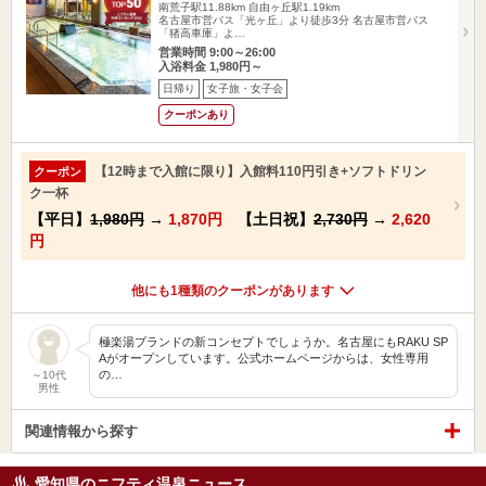
南荒子駅11.88km
自由ヶ丘駅1.19km
名古屋市営バス「光ヶ丘」より徒歩3分 名古屋市営バス
「猪高車庫」よ…
営業時間 9:00～26:00
入浴料金 1,980円～
日帰り
女子旅・女子会
クーポンあり
【12時まで入館に限り】入館料110円引き+ソフトドリン
クーポン
ク一杯
【平日】
1,980円
→
1,870円
【土日祝】
2,730円
→
2,620
円
他にも1種類のクーポンがあります
極楽湯ブランドの新コンセプトでしょうか。名古屋にもRAKU SP
Aがオープンしています。公式ホームページからは、女性専用
の…
～10代
男性
関連情報から探す
愛知県のニフティ温泉ニュース