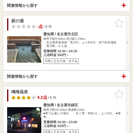
関連情報から探す
萩の湯
お気に入
りに追加
-点
/ 0 件
愛知県 / 名古屋市北区
南荒子駅9.66km
黒川駅1.29km
・名古屋高速道路「黒川IC」より約4分・地下鉄名城線
「黒川駅」から徒…
営業時間 14:30～24:30
入浴料金 550円～
日帰り
女子旅・女子会
関連情報から探す
鳴海温泉
お気に入
りに追加
4.2点
/ 6 件
愛知県 / 名古屋市緑区
南荒子駅10.00km
鳴海駅138m
■車でお越しの場合 ・名二環「有松I.C.」より5分。 ■電
車…
営業時間 16:00～23:00
入浴料金 530円～
日帰り
女子旅・女子会