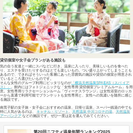
貸切個室や女子会プランがある施設も
気の合う友達と一緒にスパなどに行き、温泉に入ったり、美味しいものを食べた
り、エステを受けたりするのはとても楽しいもの。つい盛り上がってしまうことも
あるので、できればそういった客層にあった雰囲気の施設や貸切の個室が用意され
ているところ選びたいものです。
そんな女性のグループ利用にピッタリなのが
「横浜天然温泉SPA EAS（スパ イア
ス）」
。館内にはフォトジェニックな「女性専用 貸切個室プレミアムルーム」を用
意。女性専用リラクセーションルーム「ヴィーナスラウンジ」は女性浴室のロッカ
ーから直通で利用可能でブランケットも女性専用と、女性への気遣いを随所に感じ
る施設です。
南荒子駅の女子旅・女子会におすすめの温泉、日帰り温泉、スーパー銭湯の中でも
特に人気があるのは、
キャナル・リゾート
、
天然温泉 中川コロナの湯
、
天然温泉
アーバンクア
などの施設です。ぜひ一度は足を運んでみてください。
第20回ニフティ温泉年間ランキング2025