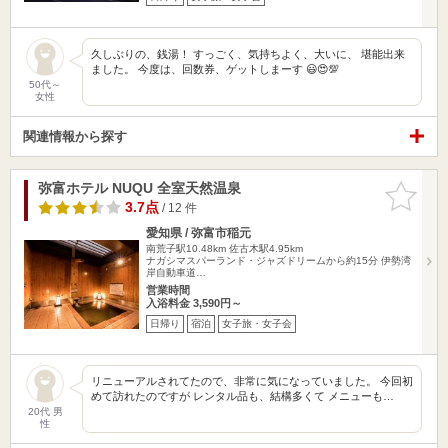
久しぶりの、銭湯！ すっごく、気持ちよく、大いに、 堪能出来
ました。 今度は、回数券、ゲットしまーす 😃😍💯
50代～
女性
関連情報から探す
弥富ホテル NUQU 全室天然温泉
お気に入
りに追加
3.7点
/ 12 件
愛知県 / 弥富市稲元
南荒子駅10.48km
佐古木駅4.95km
ナガシマスパーランド・ジャズドリームから約15分 伊勢湾
岸自動車道…
営業時間
入浴料金 3,590円～
日帰り
宿泊
女子旅・女子会
リニューアルされてたので、非常に気になっていました。 今回初
めて訪れたのですが レンタル品も、結構多くて メニューも…
20代 男
性