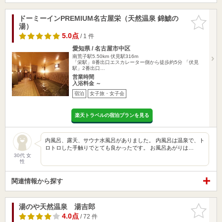
ドーミーインPREMIUM名古屋栄（天然温泉 錦鯱の
お気に入
湯）
りに追加
5.0点
/ 1 件
愛知県 / 名古屋市中区
南荒子駅5.50km
伏見駅316m
「栄駅」8番出口エスカレーター側から徒歩約5分 「伏見
駅」2番出口…
営業時間
入浴料金 ～
宿泊
女子旅・女子会
楽天トラベルの宿泊プランを見る
内風呂、露天、サウナ水風呂がありました。 内風呂は温泉で、ト
ロトロした手触りでとても良かったです。 お風呂あがりは…
30代 女
性
関連情報から探す
湯のや天然温泉 湯吉郎
お気に入
りに追加
4.0点
/ 72 件