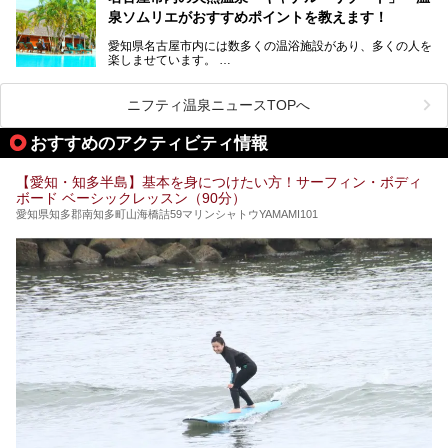
天然ラドン温泉が堪能できるお風呂や、新設・改装された客
泉ソムリエがおすすめポイントを教えます！
室、地元の食材と温泉水で作られたお料理……。
新しくなった「猿投温泉 癒しの宿 金泉閣」の魅力を丸ごと
愛知県名古屋市内には数多くの温浴施設があり、多くの人を
ご紹介します。
楽しませています。
その中でも今回は「キャナル・リゾート」について、温泉ソ
ムリエの目線で紹介していきます！
ニフティ温泉ニュースTOPへ
名古屋市内にはスーパー銭湯や日帰り温泉が多く、「どこに
行こうかな？」と悩んでしまう方も多いと思います。
おすすめのアクティビティ情報
ぜひこの記事を参考にして「キャナル・リゾート」に出かけ
てみるのはいかがでしょうか？
【愛知・知多半島】基本を身につけたい方！サーフィン・ボディ
ボード ベーシックレッスン（90分）
愛知県知多郡南知多町山海橋詰59マリンシャトウYAMAMI101