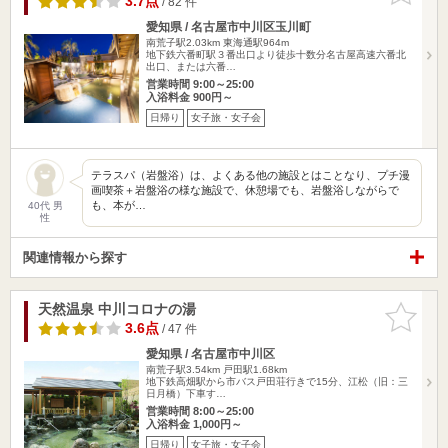
3.7点
/ 82 件
愛知県 / 名古屋市中川区玉川町
南荒子駅2.03km
東海通駅964m
地下鉄六番町駅３番出口より徒歩十数分名古屋高速六番北
出口、または六番…
営業時間 9:00～25:00
入浴料金 900円～
日帰り
女子旅・女子会
テラスパ（岩盤浴）は、よくある他の施設とはことなり、プチ漫
画喫茶＋岩盤浴の様な施設で、休憩場でも、岩盤浴しながらで
も、本が…
40代 男
性
関連情報から探す
天然温泉 中川コロナの湯
お気に入
りに追加
3.6点
/ 47 件
愛知県 / 名古屋市中川区
南荒子駅3.54km
戸田駅1.68km
地下鉄高畑駅から市バス戸田荘行きで15分、江松（旧：三
日月橋）下車す…
営業時間 8:00～25:00
入浴料金 1,000円～
日帰り
女子旅・女子会