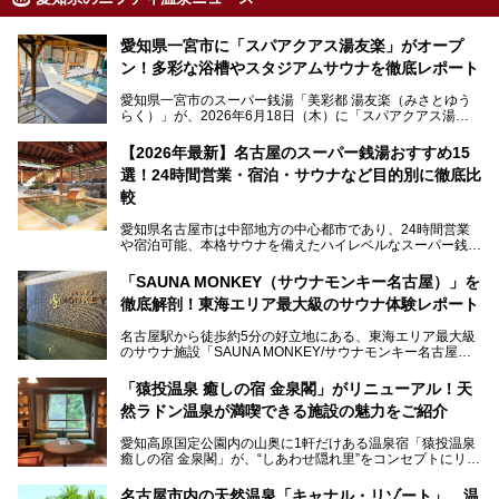
愛知県一宮市に「スパアクアス湯友楽」がオープ
ン！多彩な浴槽やスタジアムサウナを徹底レポート
愛知県一宮市のスーパー銭湯「美彩都 湯友楽（みさとゆう
らく）」が、2026年6月18日（木）に「スパアクアス湯友
楽」としてリニューアルオープン！
【2026年最新】名古屋のスーパー銭湯おすすめ15
この地で30年にわたり愛され続けてきた施設だからこそ、
選！24時間営業・宿泊・サウナなど目的別に徹底比
地元住民をはじめオープンを待ちわびている人も多いのでは
ないでしょうか。
較
老朽化した設備の補修を機に、2年前からじっくり構想を練
ってきたというだけあって、館内の充実度は想像以上。
愛知県名古屋市は中部地方の中心都市であり、24時間営業
以前の4倍に拡張したという露天エリアや10の浴槽、40人収
や宿泊可能、本格サウナを備えたハイレベルなスーパー銭湯
容の巨大なスタジアムサウナに、岩盤浴やリラクゼーション
が密集する激戦区です。
までまるごと楽しめる施設に生まれ変わりました。
「SAUNA MONKEY（サウナモンキー名古屋）」を
そのため、「日々の仕事の疲れを心身ともにリセットした
今回は、全面リニューアルして新しくなった「スパアクアス
徹底解剖！東海エリア最大級のサウナ体験レポート
い」「休日に時間を忘れて1日中ダラダラ過ごしたい」「コ
湯友楽」に一足早くお邪魔して取材してきました！
スパ良く非日常の極上体験を味わいたい」人向けの施設が多
名古屋駅から徒歩約5分の好立地にある、東海エリア最大級
くある点が魅力です！
のサウナ施設「SAUNA MONKEY/サウナモンキー名古屋」
をご存じですか？
今回は、名古屋市でおすすめのスーパー銭湯を紹介します。
「名古屋駅周辺ってサウナが少ないよね」という声をよく耳
お好みの温泉施設を見つけて楽しんでくださいね。
「猿投温泉 癒しの宿 金泉閣」がリニューアル！天
にするだけあり、アクセスの良さにも胸が高鳴ります。
然ラドン温泉が満喫できる施設の魅力をご紹介
今回は普段は男性専用となっているパブリックサウナが、女
性専用で公開される『レディースデー』が開催されたので、
愛知高原国定公園内の山奥に1軒だけある温泉宿「猿投温泉
さっそく取材してきました！
癒しの宿 金泉閣」が、“しあわせ隠れ里”をコンセプトにリニ
ューアルオープンします。
名古屋市内の天然温泉「キャナル・リゾート」 温