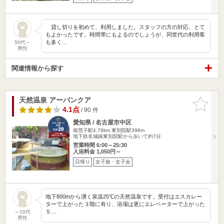
貸し切りを初めて、利用しました。スタッフの方の対応、とて
もよかったです。時間帯にもよるのでしょうが、同世代の利用客
も多く…
50代～
男性
関連情報から探す
天然温泉 アーバンクア
お気に入
りに追加
4.1点
/ 90 件
愛知県 / 名古屋市中区
南荒子駅4.79km
東別院駅398m
地下鉄名城線東別院駅から歩いて約7分
営業時間 6:00～25:30
入浴料金 1,050円～
日帰り
女子旅・女子会
地下800mから湧く泉温25℃の天然温泉です。受付はエスカレー
ターで上がった３階に有り、浴場は更にエレベーターで上がった
５…
～10代
男性