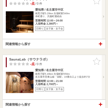
りに追加
-点
/ 0 件
愛知県 / 名古屋市中区
南荒子駅5.29km
矢場町駅549m
本町通り、呉服町通経由
営業時間 12:00～24:00
入浴料金 2,380円～
日帰り
女子旅・女子会
関連情報から探す
SaunaLab（サウナラボ）
お気に入
りに追加
-点
/ 0 件
愛知県 / 名古屋市中区
南荒子駅5.49km
矢場町駅559m
名古屋市営東山線「栄駅」16番出口より徒歩約7分
営業時間 12:00～21:00
入浴料金 2,700円～
日帰り
女子旅・女子会
関連情報から探す