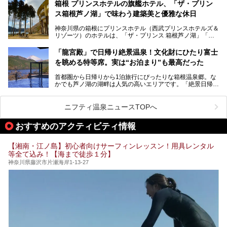
たい」
サウナ室の中に咲き誇る桜、魚たちが泳ぐ水風呂、そしてバ
箱根 プリンスホテルの旗艦ホテル、「ザ・プリン
リのビーチを思わせる休憩スペース…。驚きの連続だった館
ス箱根芦ノ湖」で味わう建築美と優雅な休日
そんな「癒やされたい」という願いを叶えてくれるのが、神
内の様子をレポートします！
奈川県のスーパー銭湯。
神奈川県の箱根にプリンスホテル（西武プリンスホテルズ＆
神奈川県には、サウナや岩盤浴、一日中遊べるエンタメ施設
リゾーツ）のホテルは、「ザ・プリンス 箱根芦ノ湖」「芦
など、“非日常”を味わえるスーパー銭湯が数多く揃っていま
ノ湖畔 蛸川温泉 龍宮殿」「箱根湯の花プリンスホテル」
す。しかし、選択肢が多いからこそ「どの施設か迷ってしま
「箱根仙石原プリンスホテル」と4軒あり、今回ご紹介する
う」という人も多いはず。
「龍宮殿」で日帰り絶景温泉！文化財にひたり富士
「ザ・プリンス 箱根芦ノ湖」は、その中でもフラッグシッ
を眺める特等席。実は“お泊まり”も最高だった
プ（旗艦）に位置づけられる特別なホテルです。
そこで今回は、神奈川県内の人気施設26選を「安さ」「岩
盤浴・漫画の充実度」「景色の良さ」「高級感」「深夜営
首都圏から日帰りから1泊旅行にぴったりな箱根温泉郷。な
昭和の日本を代表する建築家の一人、村野藤吾が芦ノ湖の畔
業」「駅近」など、目的別に厳選して紹介します。
かでも芦ノ湖の湖畔は人気の高いエリアです。「絶景日帰り
に建てた桃源郷のようなホテルがここ。自家源泉の温泉や、
今の気分にぴったりの施設を見つけて、最高のリフレッシュ
温泉 龍宮殿本館」は、露天風呂から芦ノ湖と富士山の両方
こだわりぬいた食もあわせて、このホテルの魅力をレポート
時間を過ごす参考にしていただけますと幸いです。
が楽しめるまさに眺望自慢の日帰り温泉。
します。
ニフティ温泉ニュースTOPへ
そしてここは全24室の「箱根 芦ノ湖畔蛸川温泉 龍宮殿」と
───
して宿泊もできます。宿泊者は「龍宮殿本館」の営業時間に
提供元：株式会社西武・プリンスホテルズワールドワイド
おすすめのアクティビティ情報
加えて、朝6時からの宿泊者専用時間帯にも「龍宮殿本館」
【PR】
のお風呂が利用できます。
この記事はザ・プリンス 箱根芦ノ湖のPR記事です。
【湘南・江ノ島】初心者向けサーフィンレッスン！用具レンタル
今回は日帰り温泉としての「絶景日帰り温泉 龍宮殿本館
等全て込み！【海まで徒歩１分】
（以下、龍宮殿本館）」と、旅館としての「箱根 芦ノ湖畔
蛸川温泉 龍宮殿（以下、龍宮殿）」の両方の魅力をたっぷ
神奈川県藤沢市片瀬海岸1-13-27
りお伝えします！
ここは箱根神社、九頭龍神社、白龍神社、箱根元宮と箱根の
4つの神社に囲まれたパワースポットです。
───
提供元：株式会社西武・プリンスホテルズワールドワイド
【PR】
この記事は箱根 芦ノ湖畔蛸川温泉 龍宮殿のPR記事です。