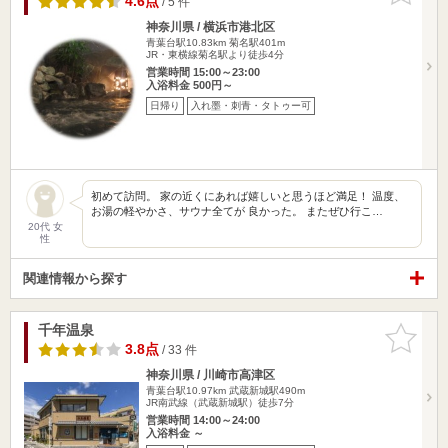
4.6点
/ 5 件
神奈川県 / 横浜市港北区
青葉台駅10.83km
菊名駅401m
JR・東横線菊名駅より徒歩4分
営業時間 15:00～23:00
入浴料金 500円～
日帰り
入れ墨・刺青・タトゥー可
初めて訪問。 家の近くにあれば嬉しいと思うほど満足！ 温度、
お湯の軽やかさ、サウナ全てが 良かった。 またぜひ行こ…
20代 女
性
関連情報から探す
千年温泉
お気に入
りに追加
3.8点
/ 33 件
神奈川県 / 川崎市高津区
青葉台駅10.97km
武蔵新城駅490m
JR南武線（武蔵新城駅）徒歩7分
営業時間 14:00～24:00
入浴料金 ～