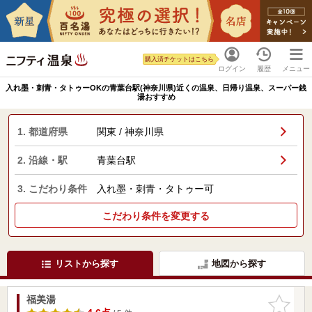
購入済チケットはこちら
ログイン
履歴
メニュー
入れ墨・刺青・タトゥーOKの青葉台駅(神奈川県)近くの温泉、日帰り温泉、スーパー銭
湯おすすめ
1. 都道府県
関東 / 神奈川県
2. 沿線・駅
青葉台駅
3. こだわり条件
入れ墨・刺青・タトゥー可
こだわり条件を変更する
リストから探す
地図から探す
福美湯
お気に入
りに追加