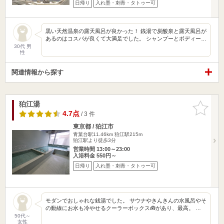
日帰り
入れ墨・刺青・タトゥー可
黒い天然温泉の露天風呂が良かった！ 銭湯で炭酸泉と露天風呂が
あるのはコスパが良くて大満足でした。 シャンプーとボディー…
30代 男
性
関連情報から探す
狛江湯
お気に入
りに追加
4.7点
/ 3 件
東京都 / 狛江市
青葉台駅11.46km
狛江駅215m
狛江駅より徒歩3分
営業時間 13:00～23:00
入浴料金 550円～
日帰り
入れ墨・刺青・タトゥー可
モダンでおしゃれな銭湯でした。 サウナやきんきんの水風呂やそ
の動線にお水も冷やせるクーラーボックス🧰があり、最高。 …
50代～
女性