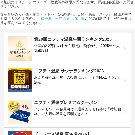
※施設によりシールのサイズ・枚数等の制限が異なります。詳細は各施設へお問合
せください。
青葉台駅の入れ墨・刺青・タトゥーOKの温泉、日帰り温泉、スーパー銭湯の中で
も特に人気があるのは、
福美湯
、
千年温泉
、
狛江湯
などの施設です。ぜひ一度は
足を運んでみてください。
第20回ニフティ温泉年間ランキング2025
全国約2.2万件の中から頂点に選ばれた、2025年の人
気施設は…
ニフティ温泉 サウナランキング2026
おふろ好きユーザーの投票により、全国No.1サウナが
決定！
ニフティ温泉プレミアムクーポン
ノジマモバイル会員向け 通常よりもお得な「特別価
格」で人気の温泉を満喫できる！
【ニフティ温泉 百名湯2026】