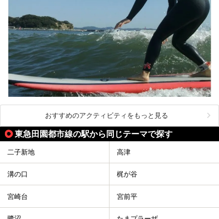
おすすめのアクティビティをもっと見る
東急田園都市線の駅から同じテーマで探す
二子新地
高津
溝の口
梶が谷
宮崎台
宮前平
鷺沼
たまプラーザ