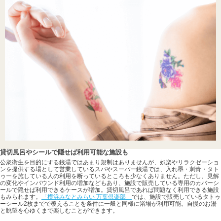
貸切風呂やシールで隠せば利用可能な施設も
公衆衛生を目的にする銭湯ではあまり規制はありませんが、娯楽やリラクゼーショ
ンを提供する場として営業しているスパやスーパー銭湯では、入れ墨・刺青・タト
ゥーを施している人の利用を断っているところも少なくありません。ただし、見解
の変化やインバウンド利用の増加などもあり、施設で販売している専用のカバーシ
ールで隠せば利用できるケースが増加。貸切風呂であれば問題なく利用できる施設
もみられます。
「横浜みなとみらい 万葉倶楽部」
では、施設で販売しているタトゥ
ーシール2枚までで覆えることを条件に一般と同様に浴場が利用可能。自慢のお湯
と眺望を心ゆくまで楽しむことができます。