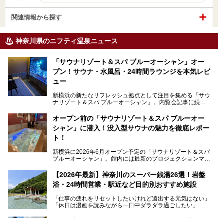
関連情報から探す
神奈川県のニフティ温泉ニュース
「サウナリゾート＆スパ ブルーオーシャン」オー
プン！サウナ・水風呂・24時間ラウンジを本気レビ
ュー
新横浜の新たなリフレッシュ拠点として注目を集める「サウ
ナリゾート＆スパ ブルーオーシャン」。内覧会記事に続
き、今回は実際に体験してみたリアルな様子をレポートしま
す。サウナや水風呂の気持ちよさはもちろん、リラックスス
オープン前の「サウナリゾート＆スパ ブルーオー
ペースの過ごしやすさまで徹底チェック。新横浜エリアで日
シャン」に潜入！没入型サウナの魅力を徹底レポー
常の疲れをリセットしたい人、ライブやスポーツ観戦遠征組
は必見です。
ト！
新横浜に2026年6月オープン予定の「サウナリゾート＆スパ
ブルーオーシャン」。館内には最新のプロジェクションマッ
ピングが多用され、まるで世界を旅しているかのような圧倒
的な“没入感（イマーシブ）”を体験できます。
【2026年最新】神奈川のスーパー銭湯26選！岩盤
浴・24時間営業・駅近など目的別おすすめ施設
「仕事の疲れをリセットしたいけれど遠出する元気はない」
今回は、そんな大注目の施設に一足先にお邪魔し、その全貌
「休日は漫画を読みながら一日中ダラダラ過ごしたい」
を見学させていただきました！
「子ども連れでも気兼ねなく、家事を忘れてリフレッシュし