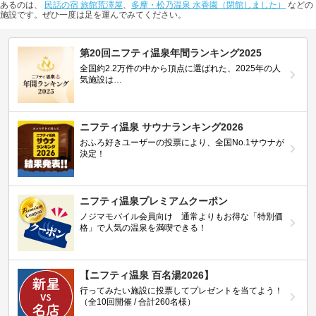
あるのは、
民話の宿 旅館荒澤屋
、
多摩・松乃温泉 水香園（閉館しました）
などの
施設です。ぜひ一度は足を運んでみてください。
第20回ニフティ温泉年間ランキング2025
全国約2.2万件の中から頂点に選ばれた、2025年の人
気施設は…
ニフティ温泉 サウナランキング2026
おふろ好きユーザーの投票により、全国No.1サウナが
決定！
ニフティ温泉プレミアムクーポン
ノジマモバイル会員向け 通常よりもお得な「特別価
格」で人気の温泉を満喫できる！
【ニフティ温泉 百名湯2026】
行ってみたい施設に投票してプレゼントを当てよう！
（全10回開催 / 合計260名様）