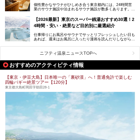
個性豊かなサウナがひしめき合う東京都内には、24時間営
業のサウナ施設や泊まれるサウナ施設が数多くあります。
終電を逃した深夜の利用に限らず、時間を気にしないサウナ
を旅の目的とする「サ旅」や自分へのご褒美のための宿泊な
【2026最新】東京のスーパー銭湯おすすめ30選！2
ど、自分の好きなタイミングで好きなだけサ活ができるのが
4時間・安い・絶景など目的別に厳選紹介
魅力です。
仕事帰りにお風呂やサウナでサッとリフレッシュしたい日も
最近では、男性専用施設だけでなく、カップルや女性に嬉し
あれば、週末はお風呂に入ったり漫画を読んだりしながら一
い個室サウナも増えてきました。
日中ダラダラ過ごしたい日もあると思います。
この記事では、東京都内にある24時間営業のサウナの中か
また、終電を逃してしまい、「このまま朝までゆっくりでき
ら、特におすすめしたい施設14選をご紹介します。
ニフティ温泉ニュースTOPへ
る場所があれば」と探した経験がある人も多いのではないで
宿泊可能な施設もピックアップしているので、ぜひチェック
しょうか。
してみてください。
おすすめのアクティビティ情報
そこで本記事では、東京でおすすめのスーパー銭湯を、目的
別に厳選した30施設からご紹介します。
【東京・伊豆大島】日本唯一の「裏砂漠」へ！普通免許で楽しむ
24時間営業で宿泊できる施設や、1,000円以下で楽しめる安
四輪バギー絶景ツアー【120分】
い施設、デートや休日レジャーにもぴったりなエンタメ要素
が充実した施設など、利用のシーンに合わせて参考にしてく
東京都大島町岡田字助田28-1
ださい。