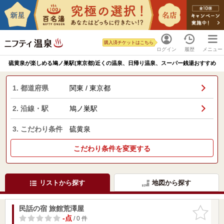
購入済チケットはこちら
ログイン
履歴
メニュー
硫黄泉が楽しめる鳩ノ巣駅(東京都)近くの温泉、日帰り温泉、スーパー銭湯おすすめ
1. 都道府県
関東 / 東京都
2. 沿線・駅
鳩ノ巣駅
3. こだわり条件
硫黄泉
こだわり条件を変更する
リストから探す
地図から探す
民話の宿 旅館荒澤屋
お気に入
りに追加
-点
/ 0 件