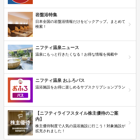
岩盤浴特集
日本全国の岩盤浴情報だけをピックアップ。まとめて
検索！
ニフティ温泉ニュース
温泉にもっと行きたくなる！お得な情報を掲載中
ニフティ温泉 おふろパス
温浴施設をお得に楽しめるサブスクリプションプラン
【ニフティライフスタイル株主優待のご案
内】
株主優待制度で人気の温浴施設に行こう！対象施設が
拡充されました！