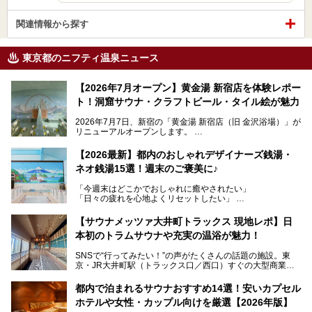
関連情報から探す
東京都のニフティ温泉ニュース
【2026年7月オープン】黄金湯 新宿店を体験レポー
ト！洞窟サウナ・クラフトビール・タイル絵が魅力
2026年7月7日、新宿の「黄金湯 新宿店（旧 金沢浴場）」が
リニューアルオープンします。
レトロでノスタルジックなタイル絵はそのまま、昔からここ
【2026最新】都内のおしゃれデザイナーズ銭湯・
を知る地元の人にも、新しく足を運んでくれる人にも愛され
ネオ銭湯15選！週末のご褒美に♪
る、今の時代の"銭湯"として生まれ変わりました。洞窟のよ
うなユニークなサウナ、自家醸造のクラフトビールが飲める
「今週末はどこかでおしゃれに癒やされたい」
ビアバーなど、新しく登場したスポットも併せて紹介しま
「日々の疲れを心地よくリセットしたい」
す。充実した設備があるのに、基本の入浴料が銭湯価格の5
──そんなときにおすすめなのが、今、都内で大きなブーム
50円というのも嬉しすぎます！
となっている新しいスタイルの銭湯です。
【サウナメッツァ大井町トラックス 現地レポ】日
本初のトラムサウナや充実の温浴が魅力！
最近、SNSやメディアで「デザイナーズ銭湯」や「ネオ銭
湯」という言葉をよく耳にしませんか？
SNSで“行ってみたい！”の声がたくさんの話題の施設。東
京・JR大井町駅（トラックス口／西口）すぐの大型商業施
本記事では、そもそもこれらがどんな銭湯なのか、その気に
設・大井町 トラックスに、2026年3月28日、「サウナメッ
なる違いを分かりやすく解説！さらに、都内で絶対に外せな
ツァ大井町トラックス」がニューオープン。施設の様子をレ
いおしゃれな名店15選を、おすすめの順番で一挙にご紹介
都内で泊まれるサウナおすすめ14選！安いカプセル
ポ―トします。
します。
ホテルや女性・カップル向けを厳選【2026年版】