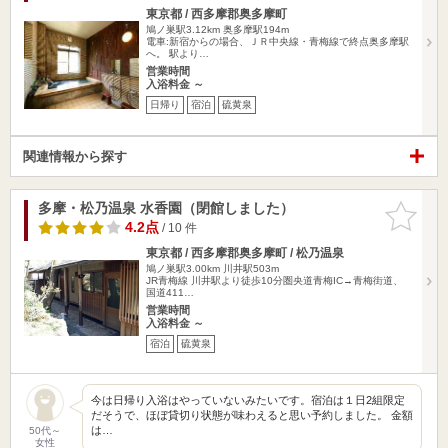
東京都 / 西多摩郡奥多摩町
鳩ノ巣駅3.12km
奥多摩駅194m
電車:新宿からの場合、ＪＲ中央線・青梅線で終点奥多摩駅
へ。 駅より…
営業時間
入浴料金 ～
日帰り
宿泊
硫黄泉
関連情報から探す
多摩・松乃温泉 水香園（閉館しました）
お気に入
りに追加
4.2点
/ 10 件
東京都 / 西多摩郡奥多摩町 / 松乃温泉
鳩ノ巣駅3.00km
川井駅503m
JR青梅線 川井駅より徒歩10分圏央道青梅IC→青梅街道、
国道411…
営業時間
入浴料金 ～
宿泊
硫黄泉
今は日帰り入浴はやっていないみたいです。宿泊は１日2組限定
だそうで、ほぼ貸切り状態が味わえると思い予約しました。 金額
は…
50代～
女性