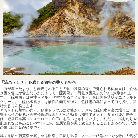
「温泉らしさ」を感じる独特の香りも特色
「卵が腐ったよう」と表現されることの多い独特の香りで知られる硫黄泉は、硫化
水素を含むか含まないかによって「硫黄泉」「硫化水素泉」の2つに大別されま
す。「硫黄泉」は中性～アルカリ性であることが多く、色は無色透明かエメラルド
グリーン。「硫化水素泉」は酸性の傾向が強く、色は湯の花によって白く濁り、独
特の香りを発します。
どちらも殺菌力が強く、皮膚トラブルに効能あり。さらに硫化水素泉の場合は、血
管を拡張させるため末梢循環障害などへの効果も期待できます。飲泉可能な場合
は、糖尿病や高コレステロール血症にも良いとされています。ただし、湯あたりや
肌荒れなどを起こしやすいほか、金属製品を黒く変色させることもあるので、入浴
の際には注意が必要です。
鳩ノ巣駅の硫黄泉が楽しめる温泉、日帰り温泉、スーパー銭湯の中でも特に人気が