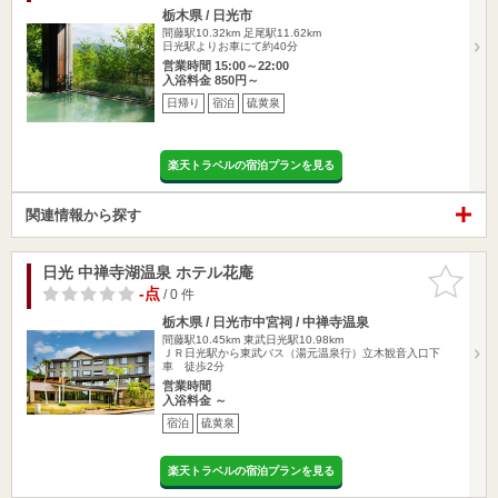
栃木県 / 日光市
間藤駅10.32km
足尾駅11.62km
日光駅よりお車にて約40分
営業時間 15:00～22:00
入浴料金 850円～
日帰り
宿泊
硫黄泉
楽天トラベルの宿泊プランを見る
関連情報から探す
日光 中禅寺湖温泉 ホテル花庵
お気に入
りに追加
-点
/ 0 件
栃木県 / 日光市中宮祠 / 中禅寺温泉
間藤駅10.45km
東武日光駅10.98km
ＪＲ日光駅から東武バス（湯元温泉行）立木観音入口下
車 徒歩2分
営業時間
入浴料金 ～
宿泊
硫黄泉
楽天トラベルの宿泊プランを見る