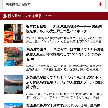
関連情報から探す
栃木県のニフティ温泉ニュース
栃木にも登場！「大江戸温泉物語Premium 鬼怒川
観光ホテル」の大江戸三つ星バイキング
大江戸温泉物語の複数の宿で昨年スタートした人気の「大江
戸三つ星バイキング」。なんと栃木県日光市の「大江戸温泉
物語Premium 鬼怒川観光ホテル」でも始まっています。
鬼怒川で発見！「さぷらす」は本格サウナと絶景温
ここは首都圏から1泊で行きやすい鬼怒川温泉の渓流沿いに
泉露天風呂が時間制限なしで1500円！ランチのみ
建つホテルで、バイキングの他にも天然温泉の大浴場とサウ
ナ、フリーフローサービスのラウンジなど館内で楽しめるス
もOK
ポットがたくさんあり、3世代旅行やグループ旅行にもぴっ
たり。
渓谷沿いに大型ホテルが立ち並ぶ栃木県有数の温泉観光地・
鬼怒川温泉。その南に位置する小佐越の川沿いに絶景露天風
そんな「大江戸温泉物語Premium 鬼怒川観光ホテル」の魅
呂と本格サウナが自慢の「さぷらす」はあります。
力を詳しく紹介しちゃいます。
あの温泉が帰ってきた！「ほったらかしの宿 ゆう
こだわりのサウナ、掛け流しの水風呂、天然温泉の露天風
ふり那須高雄温泉ロッジ」の天空露天プールは絶景
呂、食事処、休憩室など備えて、決して大規模施設ではあり
───
ませんが、鬼怒川温泉観光の行き帰りに、はたまたサウナで
掛け流し
提供元：大江戸温泉物語ホテルズ＆リゾーツ株式会社【P
一日リフレッシュするための目的地に！ぜひオススメしたい
R】
スポットです。時間制限も無いので1人1,500円でひがな一
名湯と温泉ファンによく知られていた那須高雄温泉。2025
この記事は大江戸温泉物語Premium 鬼怒川観光ホテルのPR
日サウナや温泉を楽しんでお昼も食べてごろごろできちゃい
年10月にリニューアルオープンして「ほったらかしの宿 ゆ
記事です。
ますよ。
うふり那須高雄温泉ロッジ」として新たなスタートを切りま
した。
塩原温泉を満喫！おすすめホテルと日帰り温泉施
那須湯本の温泉街から少し離れた静かな環境、一軒宿ゆえに