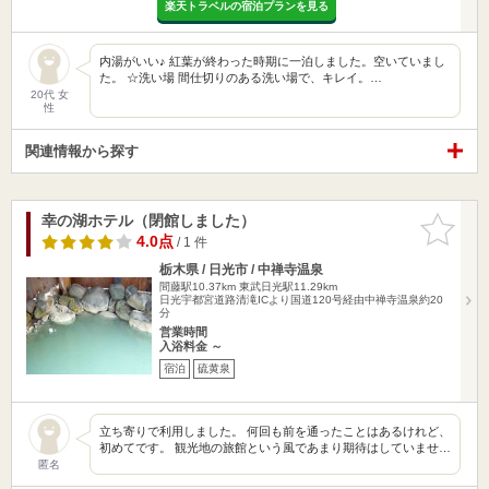
楽天トラベルの宿泊プランを見る
内湯がいい♪ 紅葉が終わった時期に一泊しました。空いていまし
た。 ☆洗い場 間仕切りのある洗い場で、キレイ。…
20代 女
性
関連情報から探す
幸の湖ホテル（閉館しました）
お気に入
りに追加
4.0点
/ 1 件
栃木県 / 日光市 / 中禅寺温泉
間藤駅10.37km
東武日光駅11.29km
日光宇都宮道路清滝ICより国道120号経由中禅寺温泉約20
分
営業時間
入浴料金 ～
宿泊
硫黄泉
立ち寄りで利用しました。 何回も前を通ったことはあるけれど、
初めてです。 観光地の旅館という風であまり期待はしていませ…
匿名