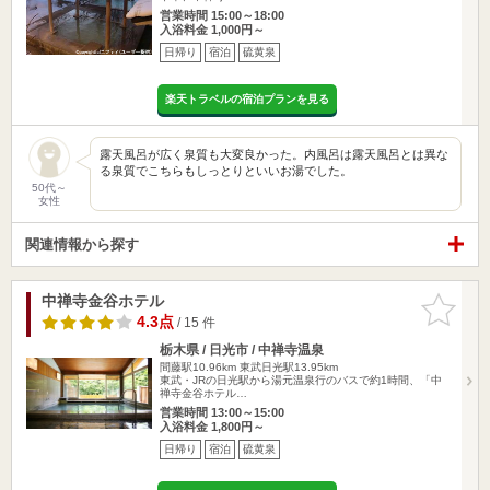
営業時間 15:00～18:00
入浴料金 1,000円～
日帰り
宿泊
硫黄泉
楽天トラベルの宿泊プランを見る
露天風呂が広く泉質も大変良かった。内風呂は露天風呂とは異な
る泉質でこちらもしっとりといいお湯でした。
50代～
女性
関連情報から探す
中禅寺金谷ホテル
お気に入
りに追加
4.3点
/ 15 件
栃木県 / 日光市 / 中禅寺温泉
間藤駅10.96km
東武日光駅13.95km
東武・JRの日光駅から湯元温泉行のバスで約1時間、「中
禅寺金谷ホテル…
営業時間 13:00～15:00
入浴料金 1,800円～
日帰り
宿泊
硫黄泉