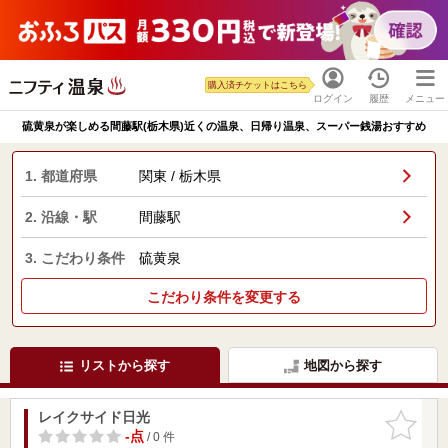
購入済チケットはこちら
ログイン
履歴
メニュー
硫黄泉が楽しめる間藤駅(栃木県)近くの温泉、日帰り温泉、スーパー銭湯おすすめ
1. 都道府県
関東 / 栃木県
2. 沿線・駅
間藤駅
3. こだわり条件
硫黄泉
こだわり条件を変更する
リストから探す
地図から探す
レイクサイド日光
お気に入
りに追加
-点
/ 0 件