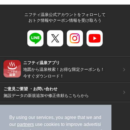
ニフティ温泉公式アカウントをフォローして
おトク情報やクーポン情報を受け取ろう
ニフティ温泉アプリ
地図から温泉検索！お得な限定クーポンも！
今すぐダウンロード！
ご意見ご要望 ・お問い合わせ
施設データの新規追加や修正依頼もこちらから
スマートフォン
/
PC
加盟店募集（資料請求）
広告出稿のご案内
By using our services, you agree that we and
our
partners
use cookies to improve advertisi
利用規約
ライフスタイルMEMBERS+規約