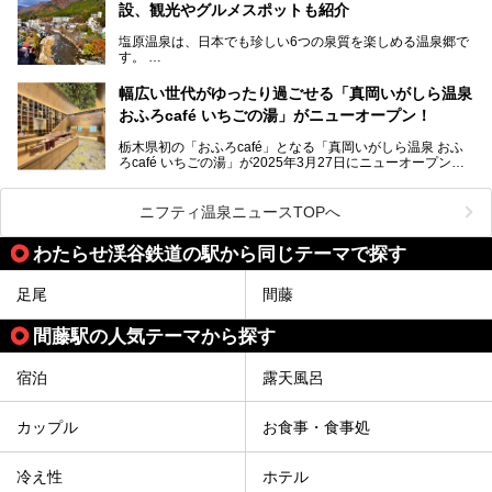
設、観光やグルメスポットも紹介
許される露天風呂からの絶景、日帰り入浴や素泊まりで気楽
に温泉が楽しめるこちらのお宿をさっそく取材してきまし
塩原温泉は、日本でも珍しい6つの泉質を楽しめる温泉郷で
た。
す。
2名1室利用で1人あたり4,500円～と、思い立ったらすぐに
泊まりに行かれるお手頃価格も嬉しいです。
栃木県の北部にある箒川のほとりに11の温泉地が点在し、
───
幅広い世代がゆったり過ごせる「真岡いがしら温泉
古くから多くの人々から癒やしの場として愛されてきまし
提供元：アイコニア・ホスピタリティ株式会社【PR】
おふろcafé いちごの湯」がニューオープン！
た。
この記事はほったらかしの宿 ゆうふり那須高雄温泉ロッジ
のPR記事です。
栃木県初の「おふろcafé」となる「真岡いがしら温泉 おふ
温泉に加えて、豊かな自然を感じられる観光スポットや、こ
ろcafé いちごの湯」が2025年3月27日にニューオープンす
こでしか味わえないご当地グルメなど、多彩な魅力がある北
るとのことで、プレオープン期間に早速訪問。
関東の人気温泉地です。
メインとなる天然温泉のお風呂をはじめ、リラックスエリア
ニフティ温泉ニュースTOPへ
やキッズエリア、カフェレストランなど、施設の隅々までチ
ェックしてきました！
この記事では、塩原温泉の概要や魅力とともに、おすすめの
わたらせ渓谷鉄道の駅から同じテーマで探す
宿泊施設と観光・グルメスポット、日帰り温泉を順に紹介し
ます。
足尾
間藤
塩原温泉で、いつもの温泉旅行とは一味違う旅行体験をして
みませんか。
間藤駅の人気テーマから探す
宿泊
露天風呂
カップル
お食事・食事処
冷え性
ホテル