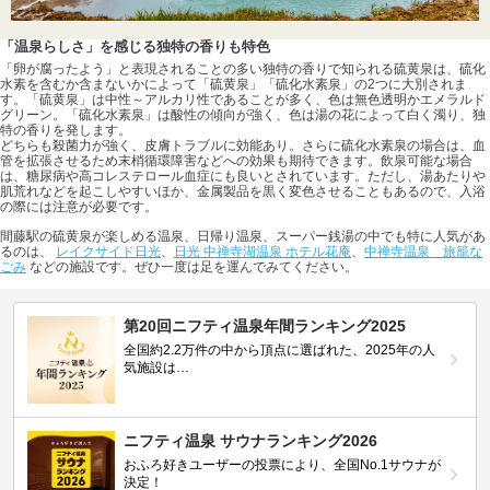
「温泉らしさ」を感じる独特の香りも特色
「卵が腐ったよう」と表現されることの多い独特の香りで知られる硫黄泉は、硫化
水素を含むか含まないかによって「硫黄泉」「硫化水素泉」の2つに大別されま
す。「硫黄泉」は中性～アルカリ性であることが多く、色は無色透明かエメラルド
グリーン。「硫化水素泉」は酸性の傾向が強く、色は湯の花によって白く濁り、独
特の香りを発します。
どちらも殺菌力が強く、皮膚トラブルに効能あり。さらに硫化水素泉の場合は、血
管を拡張させるため末梢循環障害などへの効果も期待できます。飲泉可能な場合
は、糖尿病や高コレステロール血症にも良いとされています。ただし、湯あたりや
肌荒れなどを起こしやすいほか、金属製品を黒く変色させることもあるので、入浴
の際には注意が必要です。
間藤駅の硫黄泉が楽しめる温泉、日帰り温泉、スーパー銭湯の中でも特に人気があ
るのは、
レイクサイド日光
、
日光 中禅寺湖温泉 ホテル花庵
、
中禅寺温泉 旅籠な
ごみ
などの施設です。ぜひ一度は足を運んでみてください。
第20回ニフティ温泉年間ランキング2025
全国約2.2万件の中から頂点に選ばれた、2025年の人
気施設は…
ニフティ温泉 サウナランキング2026
おふろ好きユーザーの投票により、全国No.1サウナが
決定！