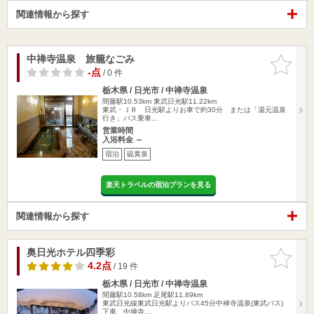
関連情報から探す
中禅寺温泉 旅籠なごみ
お気に入
りに追加
-点
/ 0 件
栃木県 / 日光市 / 中禅寺温泉
間藤駅10.53km
東武日光駅11.22km
東武・ＪＲ 日光駅よりお車で約30分 または「湯元温泉
行き」バス乗車…
営業時間
入浴料金 ～
宿泊
硫黄泉
楽天トラベルの宿泊プランを見る
関連情報から探す
奥日光ホテル四季彩
お気に入
りに追加
4.2点
/ 19 件
栃木県 / 日光市 / 中禅寺温泉
間藤駅10.58km
足尾駅11.89km
東武日光線東武日光駅よりバス45分中禅寺温泉(東武バス)
下車、中禅寺…