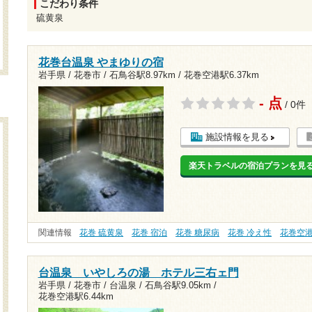
こだわり条件
硫黄泉
花巻台温泉 やまゆりの宿
岩手県 / 花巻市 /
石鳥谷駅8.97km
/
花巻空港駅6.37km
- 点
/ 0件
施設情報を見る
楽天トラベルの宿泊プランを見
関連情報
花巻 硫黄泉
花巻 宿泊
花巻 糖尿病
花巻 冷え性
花巻空
台温泉 いやしろの湯 ホテル三右ェ門
岩手県 / 花巻市 / 台温泉 /
石鳥谷駅9.05km
/
花巻空港駅6.44km