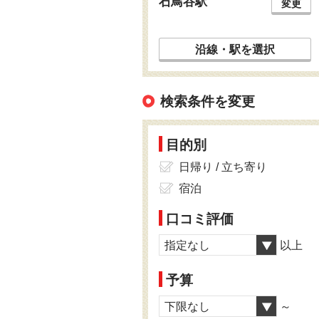
石鳥谷駅
変更
沿線・駅を選択
検索条件を変更
目的別
日帰り / 立ち寄り
宿泊
口コミ評価
指定なし
以上
予算
下限なし
～