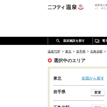
硫黄泉が
パ、 サ
温浴施設を探す
電
温泉TOP
>
東北
>
岩手県
>
石鳥谷駅
>
選択中のエリア
全国から探す
東北
岩手県
変更