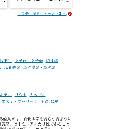
026」が開催されます！
ニフティ温泉ニュースTOPへ
成分
2026年8月1日（土）～8月31
かつ
日（月）までの開催期間中は、
いで
サウナ飯やサウナドリンク、岩
盤浴の利用などで「万葉サウナ
札」を集めることで、オリジナ
か
ルグッズや無料券などの特典と
素塩
交換可能。
て
け流
さらに、各館ではアロマロウリ
円以下）
女子旅・女子会
切り傷
つ
ュやアウフグースなど、サウナ
病
塩化物泉
単純温泉・単純泉
施設
好きにはたまらない多彩なイベ
ントも予定されています。ぜひ
チェックしてください！
───
ホテル
サウナ
カップル
提供元：万葉倶楽部株式会社
エステ・マッサージ
子連れOK
【PR】
この記事は万葉倶楽部株式会社
のPR記事です。
る硫黄泉は、硫化水素を含むか含まない
硫黄泉」は中性～アルカリ性であること
酸性の傾向が強く、色は湯の花によって