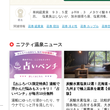
単純硫黄泉 ９３．５度 ｐH８．３ メタケイ酸８
呂。 塩素臭はしないが、加水循環ろ過、塩素消毒。
匿名
関連情報
花巻 硫黄泉
花巻 宿泊
花巻 冷え性
花巻 カップル
花巻
ニフティ温泉ニュース
【おふろパス限定特典】湯船で
炭酸水素塩泉12選！北海道
浮かんだ悩みもスッキリ！「占
九州まで極上温泉を厳選【
いベンチ」が毎月10分無料
版】
湯船にゆったり浸かったり、サ
「炭酸水素塩泉」は、比較
ウナでじっと汗を流したり。
国各地に点在する泉質。大
分けると「重曹泉」と「重