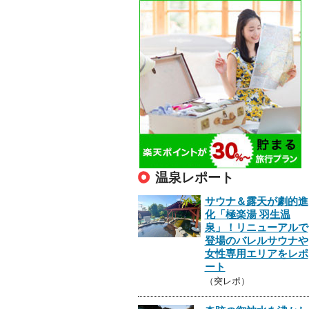
温泉レポート
サウナ＆露天が劇的進
化「極楽湯 羽生温
泉」！リニューアルで
登場のバレルサウナや
女性専用エリアをレポ
ート
（突レポ）