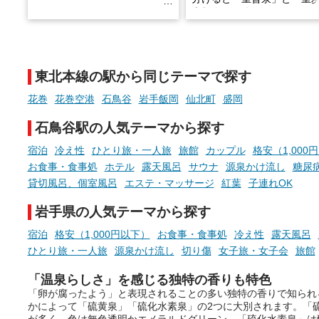
土類泉」に分かれます。
そんな「一人でぼんやり過ごす
また硫黄や鉄分などの特殊
時間」、ふだん後回しにしてい
が混ざり合うことで、複雑
た「これからのこと」や「ちょ
多様な個性を持つことも多
東北本線の駅から同じテーマで探す
っとした悩み」が、頭に浮かん
す。
でくることはありませんか？
花巻
花巻空港
石鳥谷
岩手飯岡
仙北町
盛岡
今回は筆者自ら入浴した中
ら、日本各地にある炭酸水
石鳥谷駅の人気テーマから探す
泉を12施設セレクト。すべ
お風呂でリラックスしているか
日帰り入浴可能で、源泉か
宿泊
冷え性
ひとり旅・一人旅
旅館
カップル
格安（1,000
らこそ向き合える、大切な自分
しと泉質の良さにこだわり
お食事・食事処
ホテル
露天風呂
サウナ
源泉かけ流し
糖尿
の本音。
つ、万人におすすめしたい
貸切風呂、個室風呂
エステ・マッサージ
紅葉
子連れOK
を厳選しました。
そんな心のつぶやきを、湯あが
岩手県の人気テーマから探す
りの温まった心のまま相談でき
たら素敵ですよね。
宿泊
格安（1,000円以下）
お食事・食事処
冷え性
露天風呂
ひとり旅・一人旅
源泉かけ流し
切り傷
女子旅・女子会
旅館
「温泉らしさ」を感じる独特の香りも特色
ニフティ温泉の「占いベンチ」
「卵が腐ったよう」と表現されることの多い独特の香りで知られ
は、そんなあなたの心のつぶや
かによって「硫黄泉」「硫化水素泉」の2つに大別されます。「
きをプロの占い師に相談するこ
が多く、色は無色透明かエメラルドグリーン。「硫化水素泉」は