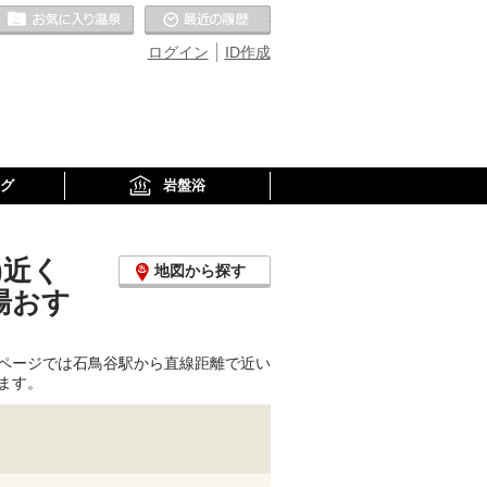
お気に入りの温泉
最近の履歴
ログイン
ID作成
グ
岩盤浴
)近く
地図から探す
湯おす
ページでは石鳥谷駅から直線距離で近い
ます。