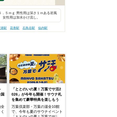
６．５ｍｇ 男性用は深さ１ｍある岩風
 女性用は加水かけ流し。
空港駅
花巻駅
石鳥谷駅
似内駅
～
「ととのいの夏！万葉でサ活2
全国
026」が今年も開催！サウナ札
を集めて豪華特典を楽しもう
的全
万葉倶楽部・万葉の湯全10館
きく
で、今年も夏のサウナイベント
炭酸
「ととのいの夏！万葉でサ活2