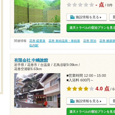
- 点
/ 0件
施設情報を見る
楽天トラベルの宿泊プランを見
関連情報
花巻 硫黄泉
花巻 単純温泉・単純泉
花巻 宿泊
花巻 糖尿
似内駅
有限会社 中嶋旅館
岩手県 / 花巻市 / 台温泉 /
石鳥谷駅9.09km
/
花巻空港駅6.63km
■営業時間 12:00～15:00
■入浴料 600円～
4.0 点
/ 
施設情報を見る
楽天トラベルの宿泊プランを見