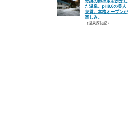
奇跡の御神水を沸かし
た温泉。pH9.6の美人
泉質。本格オープンが
楽しみ。
（温泉探訪記）