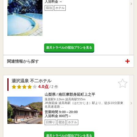
入浴料金 ～
宿泊
ホテル
楽天トラベルの宿泊プランを見る
関連情報から探す
湯沢温泉 不二ホテル
お気に入
りに追加
4.0点
/ 2 件
山梨県 / 南巨摩郡身延町上之平
落居駅9.12km
波高島駅555m
JR身延線 波高島駅（はだかじま）駅より、徒歩10分新東
名高速道路 …
営業時間 9:00～20:00
入浴料金 800円～
日帰り
宿泊
ホテル
楽天トラベルの宿泊プランを見る