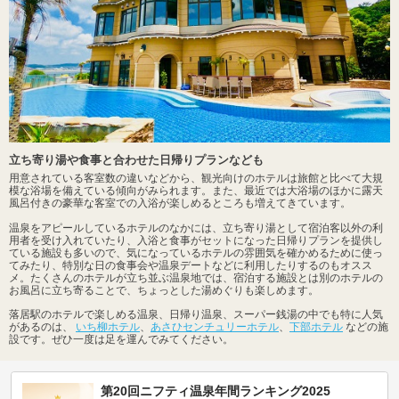
立ち寄り湯や食事と合わせた日帰りプランなども
用意されている客室数の違いなどから、観光向けのホテルは旅館と比べて大規
模な浴場を備えている傾向がみられます。また、最近では大浴場のほかに露天
風呂付きの豪華な客室での入浴が楽しめるところも増えてきています。
温泉をアピールしているホテルのなかには、立ち寄り湯として宿泊客以外の利
用者を受け入れていたり、入浴と食事がセットになった日帰りプランを提供し
ている施設も多いので、気になっているホテルの雰囲気を確かめるために使っ
てみたり、特別な日の食事会や温泉デートなどに利用したりするのもオスス
メ。たくさんのホテルが立ち並ぶ温泉地では、宿泊する施設とは別のホテルの
お風呂に立ち寄ることで、ちょっとした湯めぐりも楽しめます。
落居駅のホテルで楽しめる温泉、日帰り温泉、スーパー銭湯の中でも特に人気
があるのは、
いち柳ホテル
、
あさひセンチュリーホテル
、
下部ホテル
などの施
設です。ぜひ一度は足を運んでみてください。
第20回ニフティ温泉年間ランキング2025