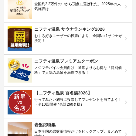
全国約2.2万件の中から頂点に選ばれた、2025年の人
気施設は…
ニフティ温泉 サウナランキング2026
おふろ好きユーザーの投票により、全国No.1サウナが
決定！
ニフティ温泉プレミアムクーポン
ノジマモバイル会員向け 通常よりもお得な「特別価
格」で人気の温泉を満喫できる！
【ニフティ温泉 百名湯2026】
行ってみたい施設に投票してプレゼントを当てよう！
（全10回開催 / 合計260名様）
岩盤浴特集
日本全国の岩盤浴情報だけをピックアップ。まとめて