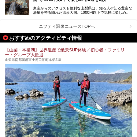
す。
「はやぶさ温泉」が多くの人を惹きつける理由を詳しく解説
東京からのアクセスも便利な山梨県は、知る人ぞ知る豊富な
します。
湯量を誇る隠れた温泉大国。1000円以下で気軽に楽しめ
る、極上の源泉かけ流し日帰り温泉が点在しています。しか
も、これからの季節に嬉しい、じんわりと体の芯まで温ま
る“ぬる湯”が豊富なのも魅力。今回は、湯質も抜群で心ゆく
ニフティ温泉ニュースTOPへ
までリラックスできる山梨のお得な日帰り温泉を、実際体験
した感想と共に紹介します。
おすすめのアクティビティ情報
※ぬる湯とは35℃～39℃程度の体温に近いぬるめ温泉のこ
とです。
【山梨・本栖湖】世界遺産で絶景SUP体験／初心者・ファミリ
ー・グループ大歓迎
山梨県南都留郡富士河口湖町本栖210