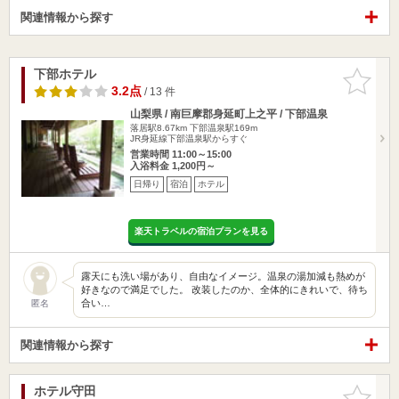
関連情報から探す
下部ホテル
お気に入
りに追加
3.2点
/ 13 件
山梨県 / 南巨摩郡身延町上之平 / 下部温泉
落居駅8.67km
下部温泉駅169m
JR身延線下部温泉駅からすぐ
営業時間 11:00～15:00
入浴料金 1,200円～
日帰り
宿泊
ホテル
楽天トラベルの宿泊プランを見る
露天にも洗い場があり、自由なイメージ。温泉の湯加減も熱めが
好きなので満足でした。 改装したのか、全体的にきれいで、待ち
合い…
匿名
関連情報から探す
ホテル守田
お気に入