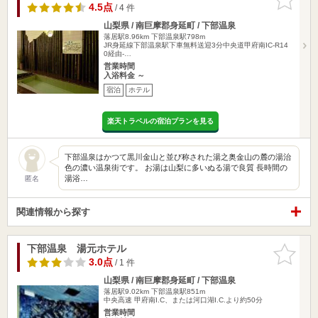
りに追加
4.5点
/ 4 件
山梨県 / 南巨摩郡身延町 / 下部温泉
落居駅8.96km
下部温泉駅798m
JR身延線下部温泉駅下車無料送迎3分中央道甲府南IC-R14
0経由-…
営業時間
入浴料金 ～
宿泊
ホテル
楽天トラベルの宿泊プランを見る
下部温泉はかつて黒川金山と並び称された湯之奥金山の麓の湯治
色の濃い温泉街です。 お湯は山梨に多いぬる湯で良質 長時間の
湯浴…
匿名
関連情報から探す
下部温泉 湯元ホテル
お気に入
りに追加
3.0点
/ 1 件
山梨県 / 南巨摩郡身延町 / 下部温泉
落居駅9.02km
下部温泉駅851m
中央高速 甲府南I.C、または河口湖I.C.より約50分
営業時間