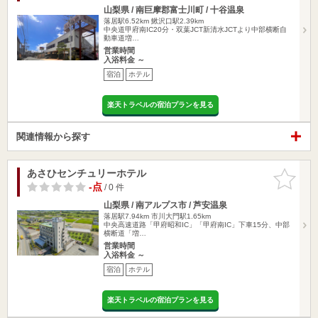
山梨県 / 南巨摩郡富士川町 / 十谷温泉
落居駅6.52km
鰍沢口駅2.39km
中央道甲府南IC20分・双葉JCT新清水JCTより中部横断自
動車道増…
営業時間
入浴料金 ～
宿泊
ホテル
楽天トラベルの宿泊プランを見る
関連情報から探す
あさひセンチュリーホテル
お気に入
りに追加
-点
/ 0 件
山梨県 / 南アルプス市 / 芦安温泉
落居駅7.94km
市川大門駅1.65km
中央高速道路「甲府昭和IC」「甲府南IC」下車15分、中部
横断道「増…
営業時間
入浴料金 ～
宿泊
ホテル
楽天トラベルの宿泊プランを見る