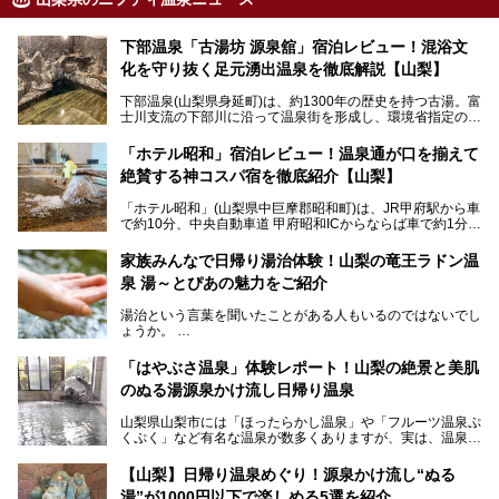
下部温泉「古湯坊 源泉舘」宿泊レビュー！混浴文
化を守り抜く足元湧出温泉を徹底解説【山梨】
下部温泉(山梨県身延町)は、約1300年の歴史を持つ古湯。富
士川支流の下部川に沿って温泉街を形成し、環境省指定の国
民保養温泉地でもあります。
中でも「古湯坊 源泉舘」は、戦国時代に武田信玄公も療養
「ホテル昭和」宿泊レビュー！温泉通が口を揃えて
したと伝えられる名湯の宿。最大の特徴は、令和の現代にお
絶賛する神コスパ宿を徹底紹介【山梨】
いても混浴文化が守られ、老若男女の分け隔て一切無く温泉
入浴を楽しめる点。全国的に混浴温泉は年々少しずつ減少傾
「ホテル昭和」(山梨県中巨摩郡昭和町)は、JR甲府駅から車
向にありますが、「古湯坊 源泉舘」では本来あるべき混浴
で約10分、中央自動車道 甲府昭和ICからならば車で約1分の
の姿が保たれている点に注目すべきでしょう。
場所にあるビジネスホテル。2名1室で1名あたり4,000円台
から、一人泊でも6,000円台から宿泊可能です。
今回は足元湧出の混浴温泉である「かくし湯大岩風呂」をは
家族みんなで日帰り湯治体験！山梨の竜王ラドン温
じめ、湯治棟である「別館神泉」を中心に「古湯坊 源泉
泉 湯～とぴあの魅力をご紹介
しかし、最大の魅力は“温泉そのもの”でしょう。自家源泉を
舘」の全貌を徹底紹介します。
所有し、豪快に源泉かけ流しで提供。泡付きのある重曹泉系
湯治という言葉を聞いたことがある人もいるのではないでし
統の単純温泉は、入浴すると実にサッパリ爽快。日帰り入浴
ょうか。
不可なこともあり、全国の温泉ファンがこの温泉を求めて
「ホテル昭和」へ宿泊します。この価格帯のビジネスホテル
なかなか体験できない、湯治体験が日帰りでできる温浴施設
では循環濾過の沸かし湯が一般的ですが、ここは本物の極上
「はやぶさ温泉」体験レポート！山梨の絶景と美肌
が山梨にあります。
温泉。まさに価格破壊と言えるクオリティです。
のぬる湯源泉かけ流し日帰り温泉
家族みんなで楽しめる、山梨県の「竜王ラドン温泉 湯～と
今回は筆者自ら宿泊し、「ホテル昭和」の温泉をはじめ、客
山梨県山梨市には「ほったらかし温泉」や「フルーツ温泉ぷ
ぴあ」の魅力をご紹介します。
室や無料朝食などをご紹介。温泉通が口を揃えて絶賛する神
くぷく」など有名な温泉が数多くありますが、実は、温泉マ
コスパ宿の全貌を徹底解説します！
ニアがわざわざ遠方から足を運ぶ極上の日帰り温泉もあるん
───
です。今回紹介する「はやぶさ温泉」も、そのひとつ。温泉
提供元：株式会社湯ーとぴあ【PR】
【山梨】日帰り温泉めぐり！源泉かけ流し“ぬる
はもちろん、絶景や地元食材を活かしたグルメも堪能できま
この記事は株式会社湯ーとぴあのPRレポート記事です。
湯”が1000円以下で楽しめる5選を紹介