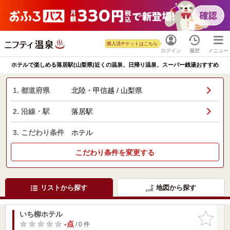
購入済チケットはこちら
ログイン
履歴
メニュー
ホテルで楽しめる落居駅(山梨県)近くの温泉、日帰り温泉、スーパー銭湯おすすめ
1. 都道府県
北陸・甲信越 / 山梨県
2. 沿線・駅
落居駅
3. こだわり条件
ホテル
こだわり条件を変更する
リストから探す
地図から探す
いち柳ホテル
お気に入
りに追加
-点
/ 0 件