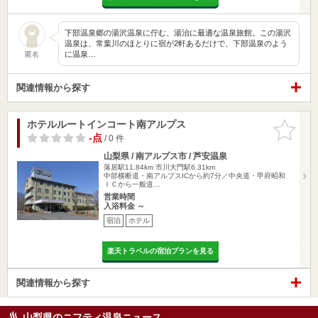
下部温泉郷の湯沢温泉に佇む、湯治に最適な温泉旅館。この湯沢
温泉は、常葉川のほとりに宿が2軒あるだけで、下部温泉のよう
に温泉…
匿名
関連情報から探す
ホテルルートインコート南アルプス
お気に入
りに追加
-点
/ 0 件
山梨県 / 南アルプス市 / 芦安温泉
落居駅11.84km
市川大門駅6.31km
中部横断道・南アルプスICから約7分／中央道・甲府昭和
ＩＣから一般道…
営業時間
入浴料金 ～
宿泊
ホテル
楽天トラベルの宿泊プランを見る
関連情報から探す
山梨県のニフティ温泉ニュース