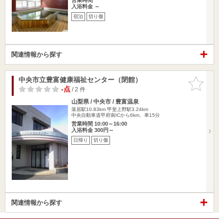
入浴料金 ～
宿泊
切り傷
関連情報から探す
中央市立豊富健康福祉センター（閉館）
お気に入
りに追加
-点
/ 2 件
山梨県 / 中央市 / 豊富温泉
落居駅10.83km
甲斐上野駅3.24km
中央自動車道甲府南ICから6km、車15分
営業時間 10:00～16:00
入浴料金 300円～
日帰り
切り傷
関連情報から探す