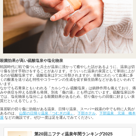
殺菌効果が高い硫酸塩泉や塩化物泉
戦国時代に戦で傷ついた兵士が温泉に浸かって癒やした話があるように、温泉は切
り傷を治す手助けをすることがあります。そういった温泉の泉質として筆頭に上が
るのが硫酸塩泉です。硫酸塩泉は3つに分類されますが、全般にわたって血液に多
くの酸素を送り込む特性やコラーゲンの生成を促す蘇生効果などがあるといわれて
います。
なかでも石膏泉ともいわれる「カルシウム-硫酸塩泉」は鎮静作用も備えており、痛
みや炎症を抑える効果も発揮。別名「傷の湯」とも呼ばれています。硫酸塩泉以外
では、塩化物泉も塩分による殺菌効果があるため、切り傷からの回復に好ましい泉
質だといえるでしょう。
落居駅の切り傷に効能がある温泉、日帰り温泉、スーパー銭湯の中でも特に人気が
あるのは、
山梨の日帰り温泉「つむぎの湯」
、
下部ホテル
、
下部温泉 元湯 橋本
屋
などの施設です。ぜひ一度は足を運んでみてください。
第20回ニフティ温泉年間ランキング2025