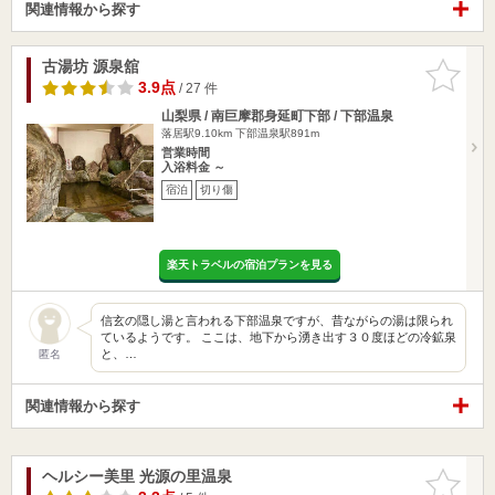
関連情報から探す
古湯坊 源泉舘
お気に入
りに追加
3.9点
/ 27 件
山梨県 / 南巨摩郡身延町下部 / 下部温泉
落居駅9.10km
下部温泉駅891m
営業時間
入浴料金 ～
宿泊
切り傷
楽天トラベルの宿泊プランを見る
信玄の隠し湯と言われる下部温泉ですが、昔ながらの湯は限られ
ているようです。 ここは、地下から湧き出す３０度ほどの冷鉱泉
と、…
匿名
関連情報から探す
ヘルシー美里 光源の里温泉
お気に入
りに追加