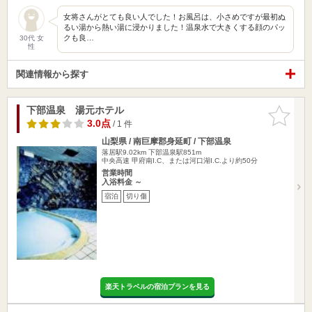
女将さんがとても良い人でした！お風呂は、小さめですが最初ぬ
るい湯から熱い湯に浸かりました！温泉水で大きくする顔のパッ
クも良…
30代 女
性
関連情報から探す
下部温泉 湯元ホテル
お気に入
りに追加
3.0点
/ 1 件
山梨県 / 南巨摩郡身延町 / 下部温泉
落居駅9.02km
下部温泉駅851m
中央高速 甲府南I.C、または河口湖I.C.より約50分
営業時間
入浴料金 ～
宿泊
切り傷
楽天トラベルの宿泊プランを見る