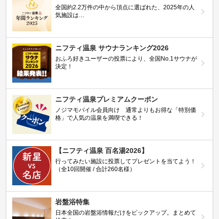
全国約2.2万件の中から頂点に選ばれた、2025年の人
気施設は…
ニフティ温泉 サウナランキング2026
おふろ好きユーザーの投票により、全国No.1サウナが
決定！
ニフティ温泉プレミアムクーポン
ノジマモバイル会員向け 通常よりもお得な「特別価
格」で人気の温泉を満喫できる！
【ニフティ温泉 百名湯2026】
行ってみたい施設に投票してプレゼントを当てよう！
（全10回開催 / 合計260名様）
岩盤浴特集
日本全国の岩盤浴情報だけをピックアップ。まとめて