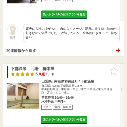
楽天トラベルの宿泊プランを見る
露天にも洗い場があり、自由なイメージ。温泉の湯加減も熱めが
好きなので満足でした。 改装したのか、全体的にきれいで、待ち
合い…
匿名
関連情報から探す
下部温泉 元湯 橋本屋
お気に入
りに追加
5.0点
/ 3 件
山梨県 / 南巨摩郡身延町 / 下部温泉
落居駅9.02km
下部温泉駅916m
中央自動車道 甲府南ＩＣより車で５０分／東名高速道
路 富士ＩＣより車…
営業時間 10:00～16:00
入浴料金 550円～
日帰り
宿泊
切り傷
楽天トラベルの宿泊プランを見る