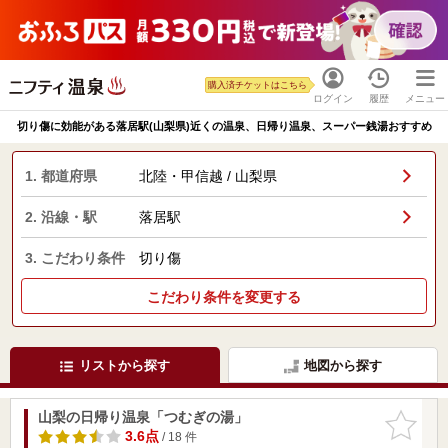
購入済チケットはこちら
ログイン
履歴
メニュー
切り傷に効能がある落居駅(山梨県)近くの温泉、日帰り温泉、スーパー銭湯おすすめ
1. 都道府県
北陸・甲信越 / 山梨県
2. 沿線・駅
落居駅
3. こだわり条件
切り傷
こだわり条件を変更する
リストから探す
地図から探す
山梨の日帰り温泉「つむぎの湯」
お気に入
りに追加
3.6点
/ 18 件