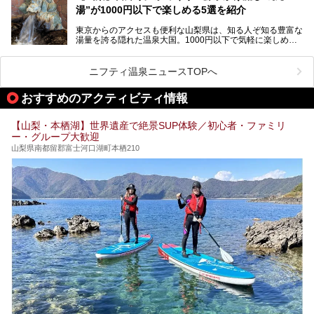
はもちろん、絶景や地元食材を活かしたグルメも堪能できま
この記事は株式会社湯ーとぴあのPRレポート記事です。
湯”が1000円以下で楽しめる5選を紹介
す。
「はやぶさ温泉」が多くの人を惹きつける理由を詳しく解説
東京からのアクセスも便利な山梨県は、知る人ぞ知る豊富な
します。
湯量を誇る隠れた温泉大国。1000円以下で気軽に楽しめ
る、極上の源泉かけ流し日帰り温泉が点在しています。しか
も、これからの季節に嬉しい、じんわりと体の芯まで温ま
る“ぬる湯”が豊富なのも魅力。今回は、湯質も抜群で心ゆく
ニフティ温泉ニュースTOPへ
までリラックスできる山梨のお得な日帰り温泉を、実際体験
した感想と共に紹介します。
おすすめのアクティビティ情報
※ぬる湯とは35℃～39℃程度の体温に近いぬるめ温泉のこ
とです。
【山梨・本栖湖】世界遺産で絶景SUP体験／初心者・ファミリ
ー・グループ大歓迎
山梨県南都留郡富士河口湖町本栖210