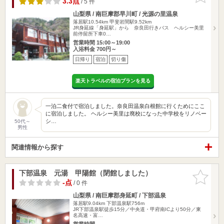
3.3点
/ 5 件
山梨県 / 南巨摩郡早川町 / 光源の里温泉
落居駅10.54km
甲斐岩間駅9.52km
JR身延線「身延駅」から 奈良田行きバス ヘルシー美里
前停留所下車0…
営業時間 15:00～19:00
入浴料金 700円～
日帰り
宿泊
切り傷
楽天トラベルの宿泊プランを見る
一泊二食付で宿泊しました。奈良田温泉白根館に行くためにここ
に宿泊しました。 ヘルシー美里は廃校になった中学校をリノベー
シ…
50代～
男性
関連情報から探す
下部温泉 元湯 甲陽館（閉館しました）
お気に入
りに追加
-点
/ 0 件
山梨県 / 南巨摩郡身延町 / 下部温泉
落居駅9.04km
下部温泉駅756m
JR下部温泉駅徒歩15分／中央道・甲府南ICより50分／東
名高速・富…
営業時間