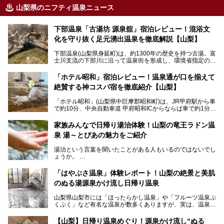
山梨県のニフティ温泉ニュース
下部温泉「古湯坊 源泉舘」宿泊レビュー！混浴文
化を守り抜く足元湧出温泉を徹底解説【山梨】
下部温泉(山梨県身延町)は、約1300年の歴史を持つ古湯。富
士川支流の下部川に沿って温泉街を形成し、環境省指定の国
民保養温泉地でもあります。
中でも「古湯坊 源泉舘」は、戦国時代に武田信玄公も療養
「ホテル昭和」宿泊レビュー！温泉通が口を揃えて
したと伝えられる名湯の宿。最大の特徴は、令和の現代にお
絶賛する神コスパ宿を徹底紹介【山梨】
いても混浴文化が守られ、老若男女の分け隔て一切無く温泉
入浴を楽しめる点。全国的に混浴温泉は年々少しずつ減少傾
「ホテル昭和」(山梨県中巨摩郡昭和町)は、JR甲府駅から車
向にありますが、「古湯坊 源泉舘」では本来あるべき混浴
で約10分、中央自動車道 甲府昭和ICからならば車で約1分の
の姿が保たれている点に注目すべきでしょう。
場所にあるビジネスホテル。2名1室で1名あたり4,000円台
から、一人泊でも6,000円台から宿泊可能です。
今回は足元湧出の混浴温泉である「かくし湯大岩風呂」をは
家族みんなで日帰り湯治体験！山梨の竜王ラドン温
じめ、湯治棟である「別館神泉」を中心に「古湯坊 源泉
泉 湯～とぴあの魅力をご紹介
しかし、最大の魅力は“温泉そのもの”でしょう。自家源泉を
舘」の全貌を徹底紹介します。
所有し、豪快に源泉かけ流しで提供。泡付きのある重曹泉系
湯治という言葉を聞いたことがある人もいるのではないでし
統の単純温泉は、入浴すると実にサッパリ爽快。日帰り入浴
ょうか。
不可なこともあり、全国の温泉ファンがこの温泉を求めて
「ホテル昭和」へ宿泊します。この価格帯のビジネスホテル
なかなか体験できない、湯治体験が日帰りでできる温浴施設
では循環濾過の沸かし湯が一般的ですが、ここは本物の極上
「はやぶさ温泉」体験レポート！山梨の絶景と美肌
が山梨にあります。
温泉。まさに価格破壊と言えるクオリティです。
のぬる湯源泉かけ流し日帰り温泉
家族みんなで楽しめる、山梨県の「竜王ラドン温泉 湯～と
今回は筆者自ら宿泊し、「ホテル昭和」の温泉をはじめ、客
山梨県山梨市には「ほったらかし温泉」や「フルーツ温泉ぷ
ぴあ」の魅力をご紹介します。
室や無料朝食などをご紹介。温泉通が口を揃えて絶賛する神
くぷく」など有名な温泉が数多くありますが、実は、温泉マ
コスパ宿の全貌を徹底解説します！
ニアがわざわざ遠方から足を運ぶ極上の日帰り温泉もあるん
───
です。今回紹介する「はやぶさ温泉」も、そのひとつ。温泉
提供元：株式会社湯ーとぴあ【PR】
【山梨】日帰り温泉めぐり！源泉かけ流し“ぬる