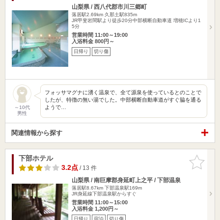
山梨県 / 西八代郡市川三郷町
落居駅2.69km
久那土駅835m
JR甲斐岩間駅より徒歩20分中部横断自動車道 増穂ICより1
5分
営業時間 11:00～19:00
入浴料金 800円～
日帰り
切り傷
フォッサマグナに湧く温泉で、全て源泉を使っているとのことで
したが、特徴の無い湯でした。中部横断自動車道がすぐ脇を通る
ようで…
～10代
男性
関連情報から探す
下部ホテル
お気に入
りに追加
3.2点
/ 13 件
山梨県 / 南巨摩郡身延町上之平 / 下部温泉
落居駅8.67km
下部温泉駅169m
JR身延線下部温泉駅からすぐ
営業時間 11:00～15:00
入浴料金 1,200円～
日帰り
宿泊
切り傷