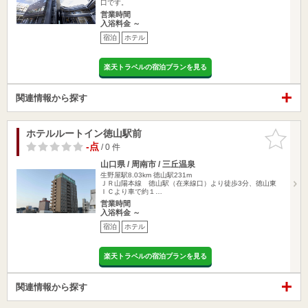
口です。
営業時間
入浴料金 ～
宿泊
ホテル
楽天トラベルの宿泊プランを見る
関連情報から探す
ホテルルートイン徳山駅前
お気に入
りに追加
-点
/ 0 件
山口県 / 周南市 / 三丘温泉
生野屋駅8.03km
徳山駅231m
ＪＲ山陽本線 徳山駅（在来線口）より徒歩3分、徳山東
ＩＣより車で約１…
営業時間
入浴料金 ～
宿泊
ホテル
楽天トラベルの宿泊プランを見る
関連情報から探す