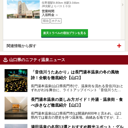
生野屋駅9.80km
光駅3.04km
JR光駅よりバス１０分
営業時間
入浴料金 ～
宿泊
ホテル
楽天トラベルの宿泊プランを見る
関連情報から探す
山口県のニフティ温泉ニュース
「音信川うたあかり」は長門湯本温泉の冬の風物
詩！全貌を徹底紹介【山口】
長門湯本温泉(山口県長門市)で、温泉街を流れる音信川(おと
ずれがわ)を舞台に、ライトアップイベント「音信川うたあ
かり」が開催されています。2024年の期間は、1月26日(金)
～3月3日(日)。詩のナレーションや音楽に合わせた幻想的な
長門湯本温泉の楽しみ方ガイド！外湯・温泉街・食
光の演出や、地元児童生徒が製作した作品などを設置。温泉
べ歩きなど徹底紹介【山口】
街を一段と輝かせてくれます。
長門湯本温泉(山口県長門市)は開湯約600年と言われ、山口
今回は筆者自ら「音信川うたあかり2024」を体験し、その
県内では最古の歴史を持つ温泉地。由緒ある地ですが、202
全貌を徹底紹介。また同時期に開催されている「湯道展in長
0年には温泉街自体がリノベーション。全く新しい温泉地に
門湯本温泉」も併せてご紹介します。
生まれ変わりました。
湯田温泉の名宿13選とおすすめ観光スポット・グル