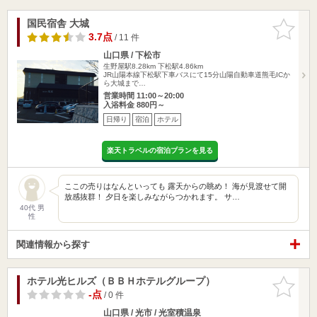
国民宿舎 大城
お気に入
りに追加
3.7点
/ 11 件
山口県 / 下松市
生野屋駅8.28km
下松駅4.86km
JR山陽本線下松駅下車バスにて15分山陽自動車道熊毛ICか
ら大城まで…
営業時間 11:00～20:00
入浴料金 880円～
日帰り
宿泊
ホテル
楽天トラベルの宿泊プランを見る
ここの売りはなんといっても 露天からの眺め！ 海が見渡せて開
放感抜群！ 夕日を楽しみながらつかれます。 サ…
40代 男
性
関連情報から探す
ホテル光ヒルズ（ＢＢＨホテルグループ）
お気に入
りに追加
-点
/ 0 件
山口県 / 光市 / 光室積温泉