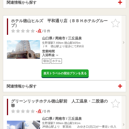
関連情報から探す
ホテル徳山ヒルズ 平和通り店（ＢＢＨホテルグルー
お気に入
プ）
りに追加
-点
/ 0 件
山口県 / 周南市 / 三丘温泉
生野屋駅7.69km
徳山駅405m
ＪＲ 徳山駅より徒歩にて約6分
営業時間
入浴料金 ～
宿泊
ホテル
楽天トラベルの宿泊プランを見る
関連情報から探す
グリーンリッチホテル徳山駅前 人工温泉・二股湯の
お気に入
華
りに追加
-点
/ 0 件
山口県 / 周南市 / 三丘温泉
生野屋駅7.86km
徳山駅191m
JR徳山駅より 駅直結 みゆき口(北口)が一番近い出入