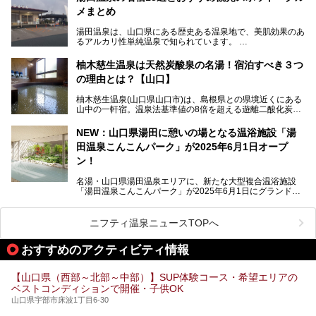
メまとめ
今回は、外湯(日帰り入浴施設)である「恩湯」をはじめ、温
泉街をそぞろ歩きしながら、見所や食べ歩きスポットを徹底
湯田温泉は、山口県にある歴史ある温泉地で、美肌効果のあ
紹介。また、アクセスの注意点も併せてご紹介します！
るアルカリ性単純温泉で知られています。
湯田温泉では、瑠璃光寺五重塔などの観光スポット、「そば
柚木慈生温泉は天然炭酸泉の名湯！宿泊すべき３つ
寿司」などのグルメスポット、なかには「女将劇場」なんて
の理由とは？【山口】
一風変わった催しを実施している旅館もあり、観光を満喫で
きる場所がたくさんあります。
柚木慈生温泉(山口県山口市)は、島根県との県境近くにある
山中の一軒宿。温泉法基準値の8倍を超える遊離二酸化炭素
この記事では、湯田温泉の魅力を味わえる宿泊施設や日帰り
(炭酸)を含み、貴重な天然炭酸泉として多くの温泉ファンに
温泉、見どころ満載の観光・グルメスポットに加え、アクセ
親しまれています。
ス方法も紹介します！
NEW：山口県湯田に憩いの場となる温浴施設「湯
田温泉こんこんパーク」が2025年6月1日オープ
日帰り入浴も可能ですが、その真価を存分に満喫するならば
宿泊がベスト。今回は、知られざるその理由を詳細解説。温
ン！
泉ファンなら一度は行ってみたい炭酸泉の名湯を、存分にご
紹介します！
名湯・山口県湯田温泉エリアに、新たな大型複合温浴施設
「湯田温泉こんこんパーク」が2025年6月1日にグランドオ
ープンします！
総工費はなんと約42億円。温泉だけでなく、交流できる施
ニフティ温泉ニュースTOPへ
設として整備され、まさに“温泉のテーマパーク”のようなス
ポットです。今回は、その魅力を3つの注目ポイントに分け
おすすめのアクティビティ情報
てご紹介します。
【山口県（西部～北部～中部）】SUP体験コース・希望エリアの
ベストコンディションで開催・子供OK
山口県宇部市床波1丁目6-30