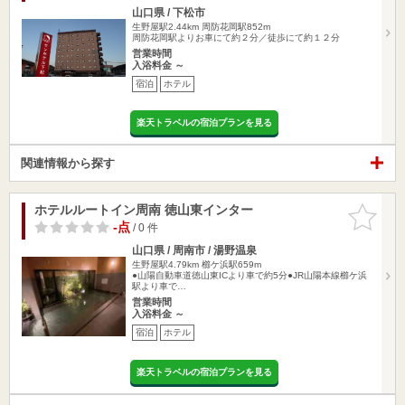
山口県 / 下松市
生野屋駅2.44km
周防花岡駅852m
周防花岡駅よりお車にて約２分／徒歩にて約１２分
営業時間
入浴料金 ～
宿泊
ホテル
楽天トラベルの宿泊プランを見る
関連情報から探す
ホテルルートイン周南 徳山東インター
お気に入
りに追加
-点
/ 0 件
山口県 / 周南市 / 湯野温泉
生野屋駅4.79km
櫛ケ浜駅659m
●山陽自動車道徳山東ICより車で約5分●JR山陽本線櫛ケ浜
駅より車で…
営業時間
入浴料金 ～
宿泊
ホテル
楽天トラベルの宿泊プランを見る