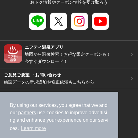
おトク情報やクーポン情報を受け取ろう
ニフティ温泉アプリ
地図から温泉検索！お得な限定クーポンも！
今すぐダウンロード！
ご意見ご要望 ・お問い合わせ
施設データの新規追加や修正依頼もこちらから
スマートフォン
/
PC
加盟店募集（資料請求）
広告出稿のご案内
By using our services, you agree that we and
our
partners
use cookies to improve advertisi
利用規約
ライフスタイルMEMBERS+規約
ng and enhance your experience on our servi
特定商取引法に基づく表記
ヘルプ
採用情報
ces.
Learn more
運営会社
個人情報保護ポリシー