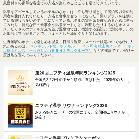
風呂付きの豪華な客室での入浴が楽しめるところも増えてきています。
温泉をアピールしているホテルのなかには、立ち寄り湯として宿泊客以外の利
用者を受け入れていたり、入浴と食事がセットになった日帰りプランを提供し
ている施設も多いので、気になっているホテルの雰囲気を確かめるために使っ
てみたり、特別な日の食事会や温泉デートなどに利用したりするのもオスス
メ。たくさんのホテルが立ち並ぶ温泉地では、宿泊する施設とは別のホテルの
お風呂に立ち寄ることで、ちょっとした湯めぐりも楽しめます。
生野屋駅のホテルで楽しめる温泉、日帰り温泉、スーパー銭湯の中でも特に人
気があるのは、
サンホテル下松
、
ホテルルートイン周南 徳山東インター
、
ホテ
ル徳山ヒルズ 平和通り店（ＢＢＨホテルグループ）
などの施設です。ぜひ一
度は足を運んでみてください。
第20回ニフティ温泉年間ランキング2025
全国約2.2万件の中から頂点に選ばれた、2025年の人
気施設は…
ニフティ温泉 サウナランキング2026
おふろ好きユーザーの投票により、全国No.1サウナが
決定！
ニフティ温泉プレミアムクーポン