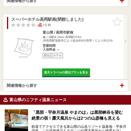
関連情報から探す
スーパーホテル高岡駅南(閉館しました)
お気に入
りに追加
-点
/ 0 件
富山県 / 高岡市駅南
越ノ潟駅9.24km
高岡駅379m
JR高岡駅瑞龍寺口より徒歩約6分高岡ＩＣより約15分
営業時間
入浴料金 ～
宿泊
ホテル
楽天トラベルの宿泊プランを見る
関連情報から探す
富山県のニフティ温泉ニュース
「黒部・宇奈月温泉 やまのは」は黒部峡谷を望む
絶景の宿！露天風呂からは2つの山彦橋も見える
鉄道でアクセスできる富山県の山岳リゾート温泉地・宇奈月
温泉。この温泉地でもラウンジや露天風呂から絶景をほしい