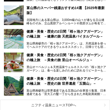
ままにする絶好の地に建つ宿がORIX HOTELS & RESORTS
の「黒部・宇奈月温泉 やまのは」。
富山県のスーパー銭湯おすすめ14選 【2025年最新
版】
自慢の眺望、温泉、居心地の良い客室、ビュッフェ式の食事
など、実際に泊まってみた体験を中心に詳しく紹介しちゃい
北陸地方にある富山県は、3,000m級の山々が連なる立山連
ます。日常から少し離れて、山懐で自然に癒されたいと思う
峰をのぞみ、立山黒部アルペンルートや黒部ダムが有名で
方にぴったりの温泉です。冬なら雪景色も絵になりますよ。
す。また、氷見港をはじめとする富山湾に揚がる、きときと
の（新鮮な）海の幸も見逃せません！
───
健康・美食・歴史の2日間「桜ヶ池クアガーデン」
提供元：オリックス・ホテルマネジメント株式会社【PR】
の極上旅 －健康の旅 天然温泉バイタルプール－
北陸新幹線が開業し、実は東京からも2時間ほどでアクセス
この記事は黒部・宇奈月温泉 やまのはのPR記事です。
できる富山県の、おすすめスーパー銭湯をご紹介します。質
富山県南砺市の「桜ヶ池クアガーデン」は、天然温泉を使っ
のいい天然温泉が豊富で、すぐにでも出かけたくなる施設が
てヘルスケアのできるウェルネススポット。日帰りでも宿泊
満載ですよ。
でも天然温泉バイタルプールやサウナ、露天風呂を利用でき
るので、ゆったり楽しみながら美しく健康に。
健康・美食・歴史の2日間「桜ヶ池クアガーデン」
の極上旅 －美食の旅 里山オーベルジュ－
そんな「桜ヶ池クアガーデン」の天然温泉バイタルプールと
大浴場・露天風呂を、宿泊して体験してきたので詳しくレポ
里山オーベルジュ＆天然温泉ウェルネススパの「桜ヶ池クア
ートしたいと思います。
ガーデン」は、食べる楽しみのために訪れるリピーターも多
い温泉です。館内のレストラン「ジョウハナーレ」では、
月、水はフレンチ、火、木は和食、土日はその両方がランチ
健康・美食・歴史の2日間「桜ヶ池クアガーデン」
とディナーで味わえます。オリジナルのスイーツも評判で
の極上旅 －歴史の旅 世界遺産「五箇山」－
す。
富山県南砺市は世界遺産である五箇山の合掌造り集落、日本
そんな「桜ヶ池クアガーデン」に宿泊して、食を満喫してき
遺産である「宮大工の鑿一丁から生まれた木彫刻美術館・井
たのでじっくりご紹介します！
波」、ユネスコ無形文化遺産 城端曳山祭で知られる越中の
小京都・城端と、とても魅力的な観光スポットがたくさんあ
ります。
ニフティ温泉ニュースTOPへ