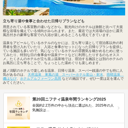
立ち寄り湯や食事と合わせた日帰りプランなども
用意されている客室数の違いなどから、観光向けのホテルは旅館と比べて大規
模な浴場を備えている傾向がみられます。また、最近では大浴場のほかに露天
風呂付きの豪華な客室での入浴が楽しめるところも増えてきています。
温泉をアピールしているホテルのなかには、立ち寄り湯として宿泊客以外の利
用者を受け入れていたり、入浴と食事がセットになった日帰りプランを提供し
ている施設も多いので、気になっているホテルの雰囲気を確かめるために使っ
てみたり、特別な日の食事会や温泉デートなどに利用したりするのもオスス
メ。たくさんのホテルが立ち並ぶ温泉地では、宿泊する施設とは別のホテルの
お風呂に立ち寄ることで、ちょっとした湯めぐりも楽しめます。
越ノ潟駅のホテルで楽しめる温泉、日帰り温泉、スーパー銭湯の中でも特に人
気があるのは、
天然温泉 東風の湯 スーパーホテル富山・射水
、
雨晴温泉
磯はなび
、
ホテルアルファーワン高岡
などの施設です。ぜひ一度は足を運んで
みてください。
第20回ニフティ温泉年間ランキング2025
全国約2.2万件の中から頂点に選ばれた、2025年の人
気施設は…