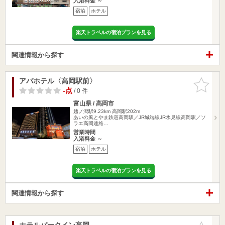
入浴料金 ～
宿泊
ホテル
楽天トラベルの宿泊プランを見る
関連情報から探す
アパホテル〈高岡駅前〉
お気に入
りに追加
-点
/ 0 件
富山県 / 高岡市
越ノ潟駅9.23km
高岡駅202m
あいの風とやま鉄道高岡駅／JR城端線JR氷見線高岡駅／ソ
ラエ高岡連絡…
営業時間
入浴料金 ～
宿泊
ホテル
楽天トラベルの宿泊プランを見る
関連情報から探す
ホテルパークイン高岡
お気に入