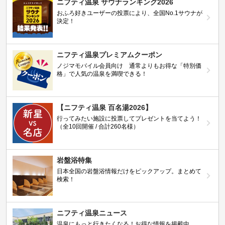
ニフティ温泉 サウナランキング2026
おふろ好きユーザーの投票により、全国No.1サウナが
決定！
ニフティ温泉プレミアムクーポン
ノジマモバイル会員向け 通常よりもお得な「特別価
格」で人気の温泉を満喫できる！
【ニフティ温泉 百名湯2026】
行ってみたい施設に投票してプレゼントを当てよう！
（全10回開催 / 合計260名様）
岩盤浴特集
日本全国の岩盤浴情報だけをピックアップ。まとめて
検索！
ニフティ温泉ニュース
温泉にもっと行きたくなる！お得な情報を掲載中