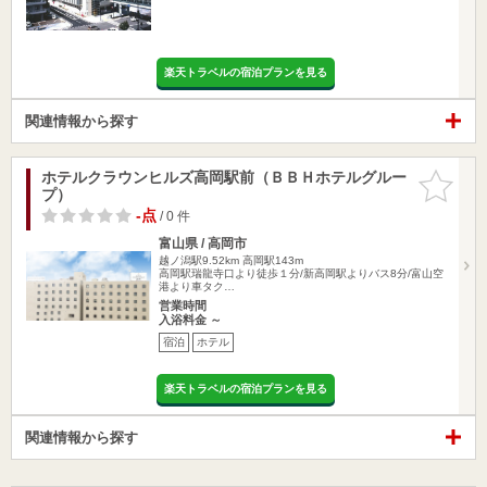
楽天トラベルの宿泊プランを見る
関連情報から探す
ホテルクラウンヒルズ高岡駅前（ＢＢＨホテルグルー
お気に入
プ）
りに追加
-点
/ 0 件
富山県 / 高岡市
越ノ潟駅9.52km
高岡駅143m
高岡駅瑞龍寺口より徒歩１分/新高岡駅よりバス8分/富山空
港より車タク…
営業時間
入浴料金 ～
宿泊
ホテル
楽天トラベルの宿泊プランを見る
関連情報から探す