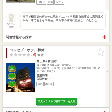
日帰り
宿泊
ホテル
高岡で棚田状の析出物に思わずニンマリ 能越自動車道の高岡北IC
から、車でおよそ５分位。高岡市の西方に位置し、のどかな…
50代～
男性
関連情報から探す
コンセプトホテル和休
お気に入
りに追加
-点
/ 0 件
富山県 / 富山市
越ノ潟駅11.97km
富山駅283m
富山駅南口〈正面口）より線路と平行に右横方向に徒歩3
分、富山空港から…
営業時間
入浴料金 ～
宿泊
ホテル
楽天トラベルの宿泊プランを見る