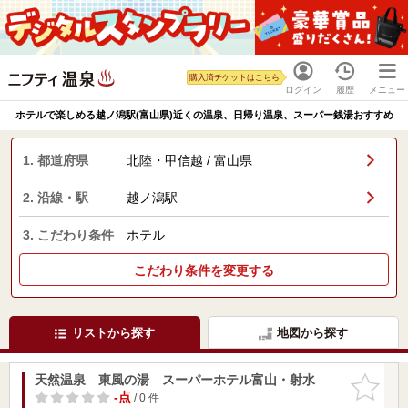
購入済チケットはこちら
ログイン
履歴
メニュー
ホテルで楽しめる越ノ潟駅(富山県)近くの温泉、日帰り温泉、スーパー銭湯おすすめ
1. 都道府県
北陸・甲信越 / 富山県
2. 沿線・駅
越ノ潟駅
3. こだわり条件
ホテル
こだわり条件を変更する
リストから探す
地図から探す
天然温泉 東風の湯 スーパーホテル富山・射水
お気に入
りに追加
-点
/ 0 件