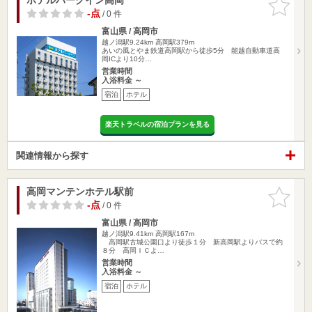
りに追加
-点
/ 0 件
富山県 / 高岡市
越ノ潟駅9.24km
高岡駅379m
あいの風とやま鉄道高岡駅から徒歩5分 能越自動車道高
岡ICより10分…
営業時間
入浴料金 ～
宿泊
ホテル
楽天トラベルの宿泊プランを見る
関連情報から探す
高岡マンテンホテル駅前
お気に入
りに追加
-点
/ 0 件
富山県 / 高岡市
越ノ潟駅9.41km
高岡駅167m
高岡駅古城公園口より徒歩１分 新高岡駅よりバスで約
８分 高岡ＩＣよ…
営業時間
入浴料金 ～
宿泊
ホテル