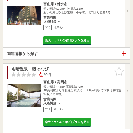
富山県 / 射水市
越ノ潟駅6.20km
小杉駅111m
あいの風とやま鉄道線「小杉駅」北口より徒歩1分
営業時間
入浴料金 ～
宿泊
ホテル
楽天トラベルの宿泊プランを見る
関連情報から探す
雨晴温泉 磯はなび
お気に入
りに追加
-点
/ 0 件
富山県 / 高岡市
越ノ潟駅7.84km
雨晴駅407m
JR高岡駅より氷見線に乗換え、ＪＲ雨晴駅で下車（無料送
迎有／要連絡）…
営業時間
入浴料金 ～
宿泊
ホテル
楽天トラベルの宿泊プランを見る