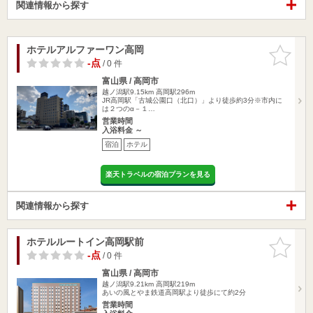
関連情報から探す
ホテルアルファーワン高岡
お気に入
りに追加
-点
/ 0 件
富山県 / 高岡市
越ノ潟駅9.15km
高岡駅296m
JR高岡駅「古城公園口（北口）」より徒歩約3分※市内に
は２つのα－１…
営業時間
入浴料金 ～
宿泊
ホテル
楽天トラベルの宿泊プランを見る
関連情報から探す
ホテルルートイン高岡駅前
お気に入
りに追加
-点
/ 0 件
富山県 / 高岡市
越ノ潟駅9.21km
高岡駅219m
あいの風とやま鉄道高岡駅より徒歩にて約2分
営業時間