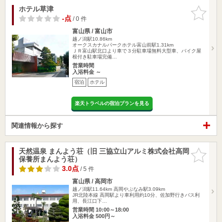
ホテル草津
お気に入
りに追加
-点
/ 0 件
富山県 / 富山市
越ノ潟駅10.86km
オークスカナルパークホテル富山前駅1.31km
ＪＲ富山駅北口より車で３分駐車場無料大型車、バイク屋
根付き駐車場完備…
営業時間
入浴料金 ～
宿泊
ホテル
楽天トラベルの宿泊プランを見る
関連情報から探す
天然温泉 まんよう荘（旧 三協立山アルミ株式会社高岡
お気に入
保養所まんよう荘）
りに追加
3.0点
/ 5 件
富山県 / 高岡市
越ノ潟駅11.64km
高岡やぶなみ駅3.09km
JR北陸本線 高岡駅より車利用約10分、佐加野行きバス利
用、長江口下…
営業時間 10:00～18:00
入浴料金 500円～