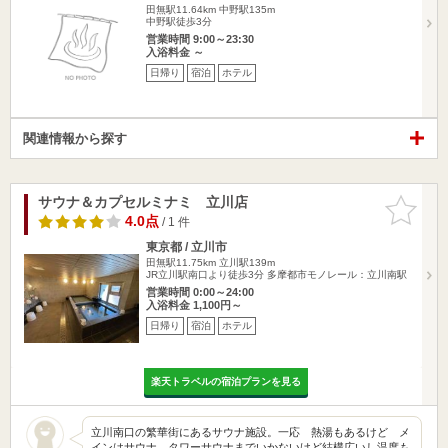
田無駅11.64km
中野駅135m
中野駅徒歩3分
営業時間 9:00～23:30
入浴料金 ～
日帰り
宿泊
ホテル
関連情報から探す
サウナ＆カプセルミナミ 立川店
お気に入
りに追加
4.0点
/ 1 件
東京都 / 立川市
田無駅11.75km
立川駅139m
JR立川駅南口より徒歩3分 多摩都市モノレール：立川南駅
営業時間 0:00～24:00
入浴料金 1,100円～
日帰り
宿泊
ホテル
楽天トラベルの宿泊プランを見る
立川南口の繁華街にあるサウナ施設。一応 熱湯もあるけど メ
インはサウナ。タワーサウナまでいかないけど結構広いし温度も