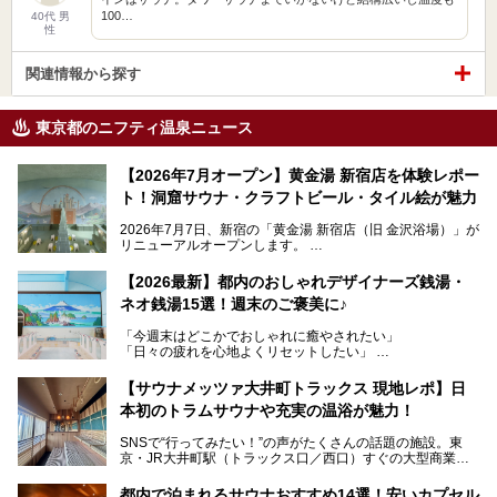
100…
40代 男
性
関連情報から探す
東京都のニフティ温泉ニュース
【2026年7月オープン】黄金湯 新宿店を体験レポー
ト！洞窟サウナ・クラフトビール・タイル絵が魅力
2026年7月7日、新宿の「黄金湯 新宿店（旧 金沢浴場）」が
リニューアルオープンします。
レトロでノスタルジックなタイル絵はそのまま、昔からここ
【2026最新】都内のおしゃれデザイナーズ銭湯・
を知る地元の人にも、新しく足を運んでくれる人にも愛され
ネオ銭湯15選！週末のご褒美に♪
る、今の時代の"銭湯"として生まれ変わりました。洞窟のよ
うなユニークなサウナ、自家醸造のクラフトビールが飲める
「今週末はどこかでおしゃれに癒やされたい」
ビアバーなど、新しく登場したスポットも併せて紹介しま
「日々の疲れを心地よくリセットしたい」
す。充実した設備があるのに、基本の入浴料が銭湯価格の5
──そんなときにおすすめなのが、今、都内で大きなブーム
50円というのも嬉しすぎます！
となっている新しいスタイルの銭湯です。
【サウナメッツァ大井町トラックス 現地レポ】日
本初のトラムサウナや充実の温浴が魅力！
最近、SNSやメディアで「デザイナーズ銭湯」や「ネオ銭
湯」という言葉をよく耳にしませんか？
SNSで“行ってみたい！”の声がたくさんの話題の施設。東
京・JR大井町駅（トラックス口／西口）すぐの大型商業施
本記事では、そもそもこれらがどんな銭湯なのか、その気に
設・大井町 トラックスに、2026年3月28日、「サウナメッ
なる違いを分かりやすく解説！さらに、都内で絶対に外せな
ツァ大井町トラックス」がニューオープン。施設の様子をレ
いおしゃれな名店15選を、おすすめの順番で一挙にご紹介
都内で泊まれるサウナおすすめ14選！安いカプセル