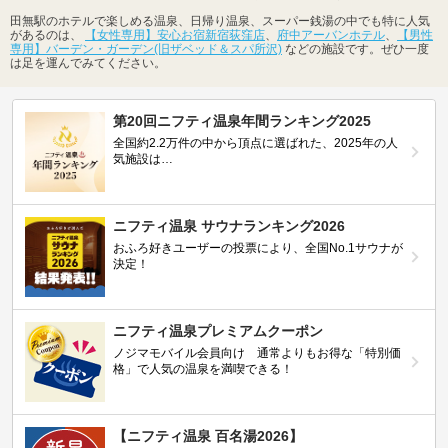
田無駅のホテルで楽しめる温泉、日帰り温泉、スーパー銭湯の中でも特に人気
があるのは、
【女性専用】安心お宿新宿荻窪店
、
府中アーバンホテル
、
【男性
専用】バーデン・ガーデン(旧ザベッド＆スパ所沢)
などの施設です。ぜひ一度
は足を運んでみてください。
第20回ニフティ温泉年間ランキング2025
全国約2.2万件の中から頂点に選ばれた、2025年の人
気施設は…
ニフティ温泉 サウナランキング2026
おふろ好きユーザーの投票により、全国No.1サウナが
決定！
ニフティ温泉プレミアムクーポン
ノジマモバイル会員向け 通常よりもお得な「特別価
格」で人気の温泉を満喫できる！
【ニフティ温泉 百名湯2026】