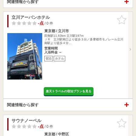
関連情報から探す
立川アーバンホテル
お気に入
りに追加
-点
/ 0 件
東京都 / 立川市
田無駅11.63km
立川駅197m
ＪＲ 立川駅南口より徒歩３分／多摩都市モノレール立川
南駅より徒歩４分…
営業時間
入浴料金 ～
宿泊
ホテル
楽天トラベルの宿泊プランを見る
関連情報から探す
サウナノーベル
お気に入
りに追加
-点
/ 0 件
東京都 / 中野区