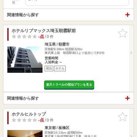
性
関連情報から探す
ホテルリブマックス埼玉朝霞駅前
お気に入
りに追加
-点
/ 0 件
埼玉県 / 朝霞市
田無駅9.38km
朝霞駅329m
東武東上線 朝霞駅南口より徒歩にて約3分
営業時間
入浴料金 ～
宿泊
ホテル
楽天トラベルの宿泊プランを見る
関連情報から探す
ホテルヒルトップ
お気に入
りに追加
-点
/ 0 件
東京都 / 板橋区
田無駅10.13km
成増駅88m
東武東上線成増駅南口下車 徒歩１分