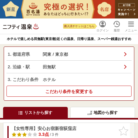
購入済チケットはこちら
ログイン
履歴
メニュー
ホテルで楽しめる田無駅(東京都)近くの温泉、日帰り温泉、スーパー銭湯おすすめ
1. 都道府県
関東 / 東京都
2. 沿線・駅
田無駅
3. こだわり条件
ホテル
こだわり条件を変更する
リストから探す
地図から探す
【女性専用】安心お宿新宿荻窪店
お気に入
りに追加
3.3点
/ 3 件