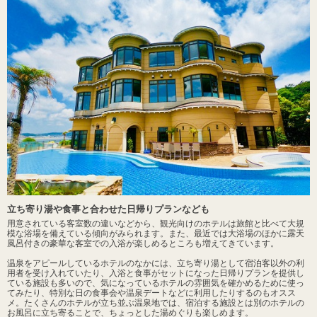
立ち寄り湯や食事と合わせた日帰りプランなども
用意されている客室数の違いなどから、観光向けのホテルは旅館と比べて大規
模な浴場を備えている傾向がみられます。また、最近では大浴場のほかに露天
風呂付きの豪華な客室での入浴が楽しめるところも増えてきています。
温泉をアピールしているホテルのなかには、立ち寄り湯として宿泊客以外の利
用者を受け入れていたり、入浴と食事がセットになった日帰りプランを提供し
ている施設も多いので、気になっているホテルの雰囲気を確かめるために使っ
てみたり、特別な日の食事会や温泉デートなどに利用したりするのもオスス
メ。たくさんのホテルが立ち並ぶ温泉地では、宿泊する施設とは別のホテルの
お風呂に立ち寄ることで、ちょっとした湯めぐりも楽しめます。