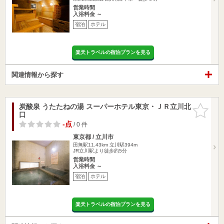
営業時間
入浴料金 ～
宿泊
ホテル
楽天トラベルの宿泊プランを見る
関連情報から探す
炭酸泉 うたたねの湯 スーパーホテル東京・ＪＲ立川北
お気に入
口
りに追加
-点
/ 0 件
東京都 / 立川市
田無駅11.43km
立川駅394m
JR立川駅より徒歩約5分
営業時間
入浴料金 ～
宿泊
ホテル
楽天トラベルの宿泊プランを見る