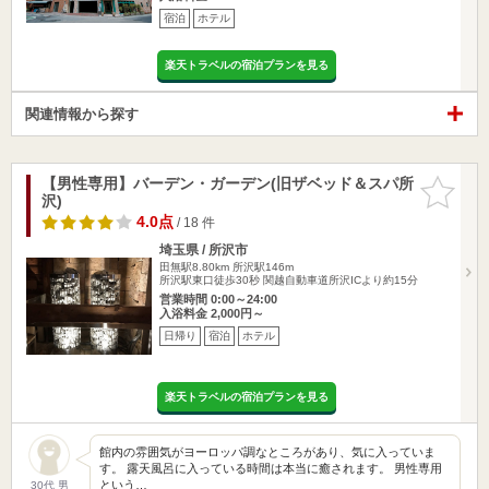
宿泊
ホテル
楽天トラベルの宿泊プランを見る
関連情報から探す
【男性専用】バーデン・ガーデン(旧ザベッド＆スパ所
お気に入
沢)
りに追加
4.0点
/ 18 件
埼玉県 / 所沢市
田無駅8.80km
所沢駅146m
所沢駅東口徒歩30秒 関越自動車道所沢ICより約15分
営業時間 0:00～24:00
入浴料金 2,000円～
日帰り
宿泊
ホテル
楽天トラベルの宿泊プランを見る
館内の雰囲気がヨーロッパ調なところがあり、気に入っていま
す。 露天風呂に入っている時間は本当に癒されます。 男性専用
という…
30代 男