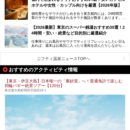
ポ―トします。
します。
ホテルや女性・カップル向けを厳選【2026年版】
個性豊かなサウナがひしめき合う東京都内には、24時間営
業のサウナ施設や泊まれるサウナ施設が数多くあります。
終電を逃した深夜の利用に限らず、時間を気にしないサウナ
を旅の目的とする「サ旅」や自分へのご褒美のための宿泊な
【2026最新】東京のスーパー銭湯おすすめ30選！2
ど、自分の好きなタイミングで好きなだけサ活ができるのが
4時間・安い・絶景など目的別に厳選紹介
魅力です。
仕事帰りにお風呂やサウナでサッとリフレッシュしたい日も
最近では、男性専用施設だけでなく、カップルや女性に嬉し
あれば、週末はお風呂に入ったり漫画を読んだりしながら一
い個室サウナも増えてきました。
日中ダラダラ過ごしたい日もあると思います。
この記事では、東京都内にある24時間営業のサウナの中か
また、終電を逃してしまい、「このまま朝までゆっくりでき
ら、特におすすめしたい施設14選をご紹介します。
ニフティ温泉ニュースTOPへ
る場所があれば」と探した経験がある人も多いのではないで
宿泊可能な施設もピックアップしているので、ぜひチェック
しょうか。
してみてください。
おすすめのアクティビティ情報
そこで本記事では、東京でおすすめのスーパー銭湯を、目的
別に厳選した30施設からご紹介します。
【東京・伊豆大島】日本唯一の「裏砂漠」へ！普通免許で楽しむ
24時間営業で宿泊できる施設や、1,000円以下で楽しめる安
四輪バギー絶景ツアー【120分】
い施設、デートや休日レジャーにもぴったりなエンタメ要素
が充実した施設など、利用のシーンに合わせて参考にしてく
東京都大島町岡田字助田28-1
ださい。