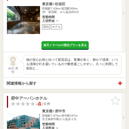
東京都 / 杉並区
田無駅7.43km
荻窪駅306m
JR「荻窪駅」から徒歩約2分
営業時間
入浴料金 ～
宿泊
ホテル
楽天トラベルの宿泊プランを見る
他の安心お宿と比べて荻窪店は、客層が良く、静かで清潔、いつ
も清掃が行き届いているので断然過ごしやすい。久々に利用して
前回と…
40代 男
性
関連情報から探す
府中アーバンホテル
お気に入
りに追加
-点
/ 0 件
東京都 / 府中市
田無駅7.97km
府中駅167m
京王線府中駅から徒歩２分
営業時間
入浴料金 ～