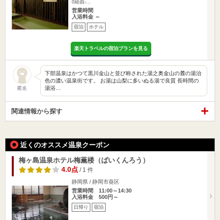
0経由-…
営業時間
入浴料金 ～
宿泊
ホテル
楽天トラベルの宿泊プランを見る
下部温泉はかつて黒川金山と並び称された湯之奥金山の麓の湯治
色の濃い温泉街です。 お湯は山梨に多いぬる湯で良質 長時間の
湯浴…
匿名
関連情報から探す
近くのオススメ温泉クーポン
梅ヶ島温泉ホテル梅薫楼（ばいくんろう）
4.0点
/ 1 件
静岡県 / 静岡市葵区
営業時間 11:00～14:30
入浴料金 500円～
日帰り
宿泊