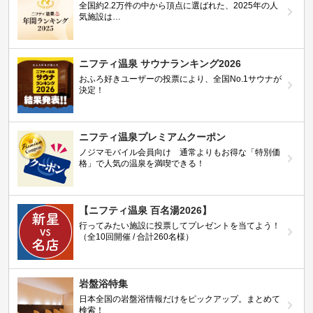
全国約2.2万件の中から頂点に選ばれた、2025年の人
気施設は…
ニフティ温泉 サウナランキング2026
おふろ好きユーザーの投票により、全国No.1サウナが
決定！
ニフティ温泉プレミアムクーポン
ノジマモバイル会員向け 通常よりもお得な「特別価
格」で人気の温泉を満喫できる！
【ニフティ温泉 百名湯2026】
行ってみたい施設に投票してプレゼントを当てよう！
（全10回開催 / 合計260名様）
岩盤浴特集
日本全国の岩盤浴情報だけをピックアップ。まとめて
検索！