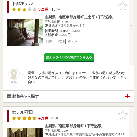
下部ホテル
お気に入
りに追加
3.2点
/ 13 件
山梨県 / 南巨摩郡身延町上之平 / 下部温泉
下部温泉駅169m
JR身延線下部温泉駅からすぐ
営業時間 11:00～15:00
入浴料金 1,200円～
日帰り
宿泊
ホテル
楽天トラベルの宿泊プランを見る
露天にも洗い場があり、自由なイメージ。温泉の湯加減も熱めが
好きなので満足でした。 改装したのか、全体的にきれいで、待ち
合い…
匿名
関連情報から探す
ホテル守田
お気に入
りに追加
4.5点
/ 4 件
山梨県 / 南巨摩郡身延町 / 下部温泉
下部温泉駅798m
JR身延線下部温泉駅下車無料送迎3分中央道甲府南IC-R14