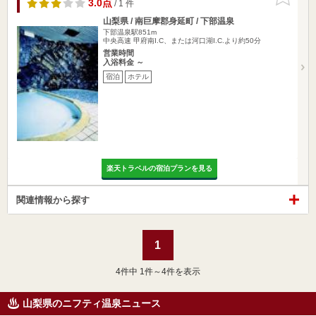
りに追加
3.0点
/ 1 件
山梨県 / 南巨摩郡身延町 / 下部温泉
下部温泉駅851m
中央高速 甲府南I.C、または河口湖I.C.より約50分
営業時間
入浴料金 ～
宿泊
ホテル
楽天トラベルの宿泊プランを見る
関連情報から探す
1
4
件中 1件～4件を表示
山梨県のニフティ温泉ニュース