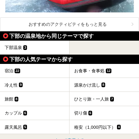
おすすめのアクティビティをもっと見る
下部の温泉地から同じテーマで探す
下部温泉
3
下部の人気テーマから探す
宿泊
お食事・食事処
22
12
冷え性
源泉かけ流し
9
8
旅館
ひとり旅・一人旅
8
7
カップル
切り傷
6
6
露天風呂
格安（1,000円以下）
5
4