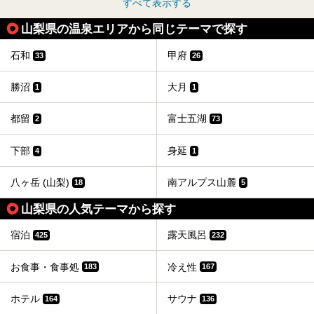
すべて表示する
山梨県の温泉エリアから同じテーマで探す
石和
甲府
33
26
勝沼
大月
1
1
都留
富士五湖
2
73
下部
身延
4
1
八ヶ岳 (山梨)
南アルプス山麓
18
5
山梨県の人気テーマから探す
宿泊
露天風呂
425
232
お食事・食事処
冷え性
183
167
ホテル
サウナ
164
136