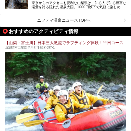
東京からのアクセスも便利な山梨県は、知る人ぞ知る豊富な
します。
湯量を誇る隠れた温泉大国。1000円以下で気軽に楽しめ
る、極上の源泉かけ流し日帰り温泉が点在しています。しか
も、これからの季節に嬉しい、じんわりと体の芯まで温ま
る“ぬる湯”が豊富なのも魅力。今回は、湯質も抜群で心ゆく
ニフティ温泉ニュースTOPへ
までリラックスできる山梨のお得な日帰り温泉を、実際体験
した感想と共に紹介します。
おすすめのアクティビティ情報
※ぬる湯とは35℃～39℃程度の体温に近いぬるめ温泉のこ
とです。
【山梨・富士川】日本三大激流でラフティング体験！半日コース
山梨県南巨摩郡早川町千須和697-1