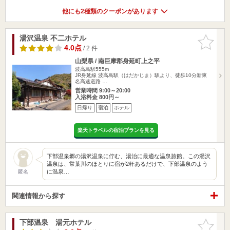
他にも2種類のクーポンがあります
湯沢温泉 不二ホテル
お気に入
りに追加
4.0点
/ 2 件
山梨県 / 南巨摩郡身延町上之平
波高島駅555m
JR身延線 波高島駅（はだかじま）駅より、徒歩10分新東
名高速道路 …
営業時間 9:00～20:00
入浴料金 800円～
日帰り
宿泊
ホテル
楽天トラベルの宿泊プランを見る
下部温泉郷の湯沢温泉に佇む、湯治に最適な温泉旅館。この湯沢
温泉は、常葉川のほとりに宿が2軒あるだけで、下部温泉のよう
に温泉…
匿名
関連情報から探す
下部温泉 湯元ホテル
お気に入