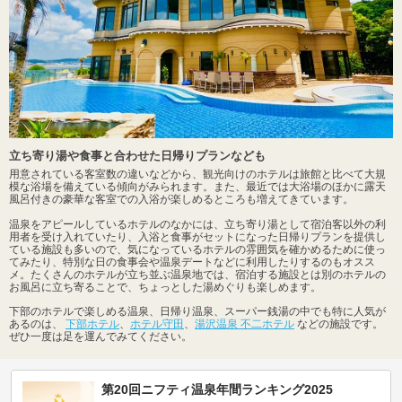
立ち寄り湯や食事と合わせた日帰りプランなども
用意されている客室数の違いなどから、観光向けのホテルは旅館と比べて大規
模な浴場を備えている傾向がみられます。また、最近では大浴場のほかに露天
風呂付きの豪華な客室での入浴が楽しめるところも増えてきています。
温泉をアピールしているホテルのなかには、立ち寄り湯として宿泊客以外の利
用者を受け入れていたり、入浴と食事がセットになった日帰りプランを提供し
ている施設も多いので、気になっているホテルの雰囲気を確かめるために使っ
てみたり、特別な日の食事会や温泉デートなどに利用したりするのもオスス
メ。たくさんのホテルが立ち並ぶ温泉地では、宿泊する施設とは別のホテルの
お風呂に立ち寄ることで、ちょっとした湯めぐりも楽しめます。
下部のホテルで楽しめる温泉、日帰り温泉、スーパー銭湯の中でも特に人気が
あるのは、
下部ホテル
、
ホテル守田
、
湯沢温泉 不二ホテル
などの施設です。
ぜひ一度は足を運んでみてください。
第20回ニフティ温泉年間ランキング2025