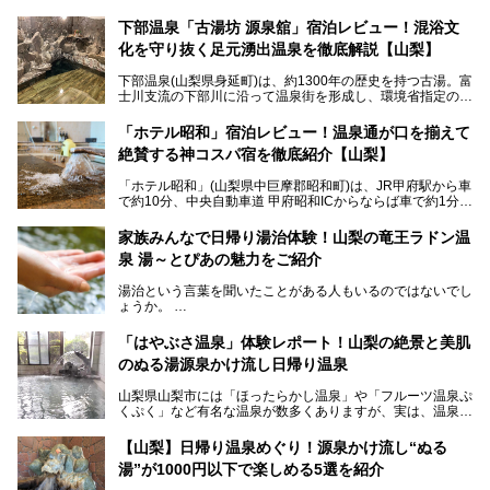
下部温泉「古湯坊 源泉舘」宿泊レビュー！混浴文
化を守り抜く足元湧出温泉を徹底解説【山梨】
下部温泉(山梨県身延町)は、約1300年の歴史を持つ古湯。富
士川支流の下部川に沿って温泉街を形成し、環境省指定の国
民保養温泉地でもあります。
中でも「古湯坊 源泉舘」は、戦国時代に武田信玄公も療養
「ホテル昭和」宿泊レビュー！温泉通が口を揃えて
したと伝えられる名湯の宿。最大の特徴は、令和の現代にお
絶賛する神コスパ宿を徹底紹介【山梨】
いても混浴文化が守られ、老若男女の分け隔て一切無く温泉
入浴を楽しめる点。全国的に混浴温泉は年々少しずつ減少傾
「ホテル昭和」(山梨県中巨摩郡昭和町)は、JR甲府駅から車
向にありますが、「古湯坊 源泉舘」では本来あるべき混浴
で約10分、中央自動車道 甲府昭和ICからならば車で約1分の
の姿が保たれている点に注目すべきでしょう。
場所にあるビジネスホテル。2名1室で1名あたり4,000円台
から、一人泊でも6,000円台から宿泊可能です。
今回は足元湧出の混浴温泉である「かくし湯大岩風呂」をは
家族みんなで日帰り湯治体験！山梨の竜王ラドン温
じめ、湯治棟である「別館神泉」を中心に「古湯坊 源泉
泉 湯～とぴあの魅力をご紹介
しかし、最大の魅力は“温泉そのもの”でしょう。自家源泉を
舘」の全貌を徹底紹介します。
所有し、豪快に源泉かけ流しで提供。泡付きのある重曹泉系
湯治という言葉を聞いたことがある人もいるのではないでし
統の単純温泉は、入浴すると実にサッパリ爽快。日帰り入浴
ょうか。
不可なこともあり、全国の温泉ファンがこの温泉を求めて
「ホテル昭和」へ宿泊します。この価格帯のビジネスホテル
なかなか体験できない、湯治体験が日帰りでできる温浴施設
では循環濾過の沸かし湯が一般的ですが、ここは本物の極上
「はやぶさ温泉」体験レポート！山梨の絶景と美肌
が山梨にあります。
温泉。まさに価格破壊と言えるクオリティです。
のぬる湯源泉かけ流し日帰り温泉
家族みんなで楽しめる、山梨県の「竜王ラドン温泉 湯～と
今回は筆者自ら宿泊し、「ホテル昭和」の温泉をはじめ、客
山梨県山梨市には「ほったらかし温泉」や「フルーツ温泉ぷ
ぴあ」の魅力をご紹介します。
室や無料朝食などをご紹介。温泉通が口を揃えて絶賛する神
くぷく」など有名な温泉が数多くありますが、実は、温泉マ
コスパ宿の全貌を徹底解説します！
ニアがわざわざ遠方から足を運ぶ極上の日帰り温泉もあるん
───
です。今回紹介する「はやぶさ温泉」も、そのひとつ。温泉
提供元：株式会社湯ーとぴあ【PR】
【山梨】日帰り温泉めぐり！源泉かけ流し“ぬる
はもちろん、絶景や地元食材を活かしたグルメも堪能できま
この記事は株式会社湯ーとぴあのPRレポート記事です。
湯”が1000円以下で楽しめる5選を紹介
す。
「はやぶさ温泉」が多くの人を惹きつける理由を詳しく解説