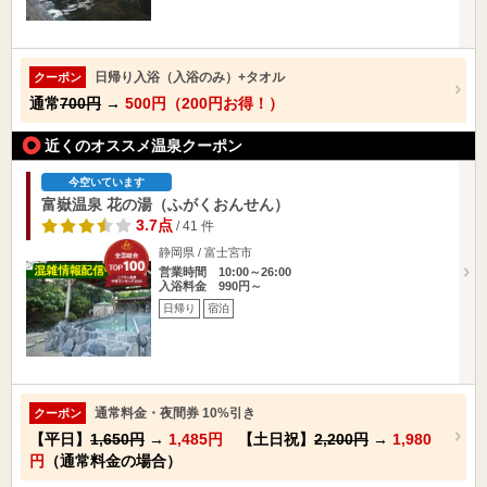
日帰り入浴（入浴のみ）+タオル
クーポン
通常
700円
→
500円（200円お得！）
近くのオススメ温泉クーポン
今空いています
富嶽温泉 花の湯（ふがくおんせん）
3.7点
/ 41 件
静岡県 / 富士宮市
営業時間 10:00～26:00
入浴料金 990円～
日帰り
宿泊
通常料金・夜間券 10%引き
クーポン
【平日】
1,650円
→
1,485円
【土日祝】
2,200円
→
1,980
円
（通常料金の場合）