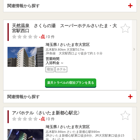
関連情報から探す
天然温泉 さくらの湯 スーパーホテルさいたま・大
お気に入
宮駅西口
りに追加
-点
/ 0 件
埼玉県 / さいたま市大宮区
志木駅9.80km
大宮駅517m
JR各線 大宮駅西口より徒歩で約１０分
営業時間
入浴料金 ～
宿泊
ホテル
楽天トラベルの宿泊プランを見る
関連情報から探す
アパホテル〈さいたま新都心駅北〉
お気に入
りに追加
-点
/ 0 件
埼玉県 / さいたま市大宮区
志木駅9.86km
さいたま新都心駅690m
JRさいたま新都心駅東口徒歩8分、JR大宮駅東口徒歩15
分、さいたま…