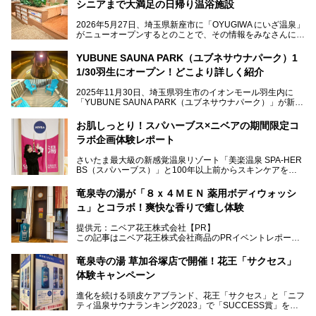
シニアまで大満足の日帰り温浴施設
2026年5月27日、埼玉県新座市に「OYUGIWA にいざ温泉」
がニューオープンするとのことで、その情報をみなさんにい
ち早くお伝えしようとひと足お先に取材訪問。
YUBUNE SAUNA PARK（ユブネサウナパーク）1
メインとなる黒湯の天然温泉や本格的なサウナをはじめ、4
1/30羽生にオープン！どこより詳しく紹介
種類のリラックスルームやお食事処、他施設とは一線を画す
キッズコーナーなど、施設の隅々までたっぷりとチェックし
2025年11月30日、埼玉県羽生市のイオンモール羽生内に
てきました！
「YUBUNE SAUNA PARK（ユブネサウナパーク）」が新規
オープン！
お肌しっとり！スパハーブス×ニベアの期間限定コ
今年の4月1日から楽久屋グループの一員となった「湯舞音
ラボ企画体験レポート
（ユブネ）」が新ブランド「YUBUNE SAUNA PARK」を立
ち上げました。
さいたま最大級の新感覚温泉リゾート「美楽温泉 SPA-HER
湯舞音らしいサウナにこだわった遊び心満点の"銭湯×屋外サ
BS（スパハーブス）」と100年以上前からスキンケアを考
ウナ"施設で、男女別のお風呂のほか、水着やサウナ着で楽
案してきた「ニベア」が、期間限定でコラボ企画を開催中。
しめる男女共用屋外サウナや飲食できるととのいスペースな
読者モデルやインスタグラマーとして活躍している、美容＆
ど、ユニークなポイントがいっぱい！
竜泉寺の湯が「８ｘ４ＭＥＮ 薬用ボディウォッシ
スパ大好きの畑瀬愛さんと取材してきました。
オープン前取材に行ってきましたので、早速どこより詳しく
ュ」とコラボ！爽快な香りで癒し体験
紹介しちゃいます！
───
提供元：ニベア花王株式会社【PR】
提供元：ニベア花王株式会社【PR】
この記事はニベア花王株式会社商品のPRイベントレポート
この記事はニベア花王株式会社商品のPRイベントレポート
記事です。
記事です。
竜泉寺の湯 草加谷塚店で開催！花王「サクセス」
ーーー
体験キャンペーン
注目のボディウォッシュアイテム「８ｘ４ＭＥＮ 薬用ボデ
ィウォッシュ」と「ニフティ温泉年間ランキング2021」で
進化を続ける頭皮ケアブランド、花王「サクセス」と「ニフ
全国総合2位にランクインした人気温浴施設「竜泉寺の湯 草
ティ温泉サウナランキング2023」で「SUCCESS賞」を獲
加谷塚店」がコラボイベントを期間限定で開催中ということ
得した人気温浴施設「竜泉寺の湯 草加谷塚店」がコラボイ