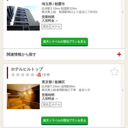
埼玉県 / 朝霞市
志木駅3.33km
朝霞駅329m
東武東上線 朝霞駅南口より徒歩にて約3分
営業時間
入浴料金 ～
宿泊
ホテル
楽天トラベルの宿泊プランを見る
関連情報から探す
ホテルヒルトップ
お気に入
りに追加
-点
/ 0 件
東京都 / 板橋区
志木駅7.24km
成増駅88m
東武東上線成増駅南口下車 徒歩１分
営業時間
入浴料金 ～
宿泊
ホテル
楽天トラベルの宿泊プランを見る