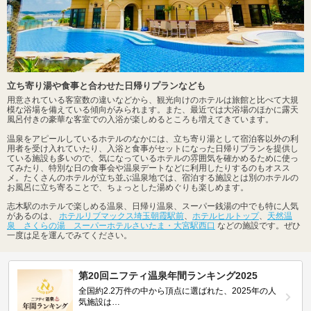
立ち寄り湯や食事と合わせた日帰りプランなども
用意されている客室数の違いなどから、観光向けのホテルは旅館と比べて大規
模な浴場を備えている傾向がみられます。また、最近では大浴場のほかに露天
風呂付きの豪華な客室での入浴が楽しめるところも増えてきています。
温泉をアピールしているホテルのなかには、立ち寄り湯として宿泊客以外の利
用者を受け入れていたり、入浴と食事がセットになった日帰りプランを提供し
ている施設も多いので、気になっているホテルの雰囲気を確かめるために使っ
てみたり、特別な日の食事会や温泉デートなどに利用したりするのもオスス
メ。たくさんのホテルが立ち並ぶ温泉地では、宿泊する施設とは別のホテルの
お風呂に立ち寄ることで、ちょっとした湯めぐりも楽しめます。
志木駅のホテルで楽しめる温泉、日帰り温泉、スーパー銭湯の中でも特に人気
があるのは、
ホテルリブマックス埼玉朝霞駅前
、
ホテルヒルトップ
、
天然温
泉 さくらの湯 スーパーホテルさいたま・大宮駅西口
などの施設です。ぜひ
一度は足を運んでみてください。
第20回ニフティ温泉年間ランキング2025
全国約2.2万件の中から頂点に選ばれた、2025年の人
気施設は…