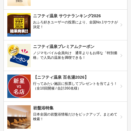
ニフティ温泉 サウナランキング2026
おふろ好きユーザーの投票により、全国No.1サウナが
決定！
ニフティ温泉プレミアムクーポン
ノジマモバイル会員向け 通常よりもお得な「特別価
格」で人気の温泉を満喫できる！
【ニフティ温泉 百名湯2026】
行ってみたい施設に投票してプレゼントを当てよう！
（全10回開催 / 合計260名様）
岩盤浴特集
日本全国の岩盤浴情報だけをピックアップ。まとめて
検索！