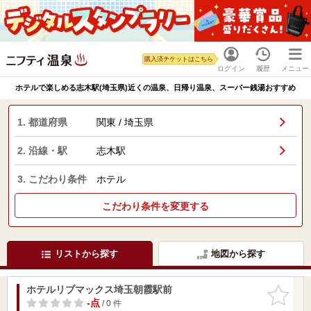
購入済チケットはこちら
ログイン
履歴
メニュー
ホテルで楽しめる志木駅(埼玉県)近くの温泉、日帰り温泉、スーパー銭湯おすすめ
1. 都道府県
関東 / 埼玉県
2. 沿線・駅
志木駅
3. こだわり条件
ホテル
こだわり条件を変更する
リストから探す
地図から探す
ホテルリブマックス埼玉朝霞駅前
お気に入
りに追加
-点
/ 0 件