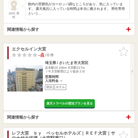
館内の雰囲気がヨーロッパ調なところがあり、気に入っていま
す。 露天風呂に入っている時間は本当に癒されます。 男性専用
という…
30代 男
性
関連情報から探す
エクセルイン大宮
お気に入
りに追加
-点
/ 0 件
埼玉県 / さいたま市大宮区
志木駅10.10km
大宮駅217m
ＪＲ大宮駅西口より徒歩２分
営業時間
入浴料金 ～
宿泊
ホテル
楽天トラベルの宿泊プランを見る
関連情報から探す
レフ大宮 ｂｙ ベッセルホテルズ｜ＲＥＦ大宮｜サ
お気に入
ウナ付大浴場（大宮駅東口）
りに追加