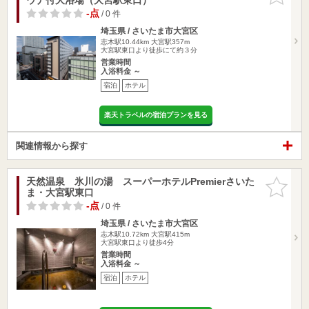
-点
/ 0 件
埼玉県 / さいたま市大宮区
志木駅10.44km
大宮駅357m
大宮駅東口より徒歩にて約３分
営業時間
入浴料金 ～
宿泊
ホテル
楽天トラベルの宿泊プランを見る
関連情報から探す
天然温泉 氷川の湯 スーパーホテルPremierさいた
お気に入
ま・大宮駅東口
りに追加
-点
/ 0 件
埼玉県 / さいたま市大宮区
志木駅10.72km
大宮駅415m
大宮駅東口より徒歩4分
営業時間
入浴料金 ～
宿泊
ホテル