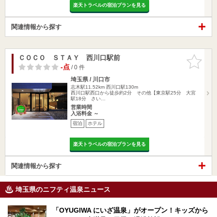
楽天トラベルの宿泊プランを見る
関連情報から探す
ＣＯＣＯ ＳＴＡＹ 西川口駅前
お気に入
りに追加
-点
/ 0 件
埼玉県 / 川口市
志木駅11.52km
西川口駅130m
西川口駅西口から徒歩約2分 その他【東京駅25分 大宮
駅18分 さい…
営業時間
入浴料金 ～
宿泊
ホテル
楽天トラベルの宿泊プランを見る
関連情報から探す
埼玉県のニフティ温泉ニュース
「OYUGIWA にいざ温泉」がオープン！キッズから