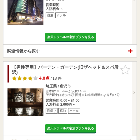
営業時間
入浴料金 ～
宿泊
ホテル
楽天トラベルの宿泊プランを見る
関連情報から探す
【男性専用】バーデン・ガーデン(旧ザベッド＆スパ所
お気に入
沢)
りに追加
4.0点
/ 18 件
埼玉県 / 所沢市
志木駅10.02km
所沢駅146m
所沢駅東口徒歩30秒 関越自動車道所沢ICより約15分
営業時間 0:00～24:00
入浴料金 2,000円～
日帰り
宿泊
ホテル
楽天トラベルの宿泊プランを見る