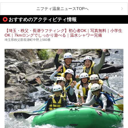
で早速訪問！
ベントを開催。
気になるその内容をチェックしてきました！
ニフティ温泉ニュースTOPへ
早速訪問し、気になるその内容を取材してきました！
おすすめのアクティビティ情報
───
提供元：花王株式会社【PR】
この記事は花王株式会社商品のPRイベントレポート記事で
【埼玉・秩父・長瀞ラフティング】初心者OK｜写真無料｜小学生
す。
OK｜7kmロングでしっかり遊べる｜温水シャワー完備
埼玉県秩父郡長瀞町中野上560番