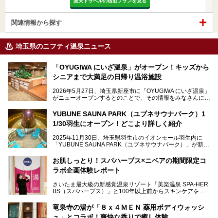
楽天トラベルの宿泊プランを見る
関連情報から探す
埼玉県のニフティ温泉ニュース
「OYUGIWA にいざ温泉」がオープン！キッズから
シニアまで大満足の日帰り温浴施設
2026年5月27日、埼玉県新座市に「OYUGIWA にいざ温泉」
がニューオープンするとのことで、その情報をみなさんにい
ち早くお伝えしようとひと足お先に取材訪問。
YUBUNE SAUNA PARK（ユブネサウナパーク）1
メインとなる黒湯の天然温泉や本格的なサウナをはじめ、4
1/30羽生にオープン！どこより詳しく紹介
種類のリラックスルームやお食事処、他施設とは一線を画す
キッズコーナーなど、施設の隅々までたっぷりとチェックし
2025年11月30日、埼玉県羽生市のイオンモール羽生内に
てきました！
「YUBUNE SAUNA PARK（ユブネサウナパーク）」が新規
オープン！
お肌しっとり！スパハーブス×ニベアの期間限定コ
今年の4月1日から楽久屋グループの一員となった「湯舞音
ラボ企画体験レポート
（ユブネ）」が新ブランド「YUBUNE SAUNA PARK」を立
ち上げました。
さいたま最大級の新感覚温泉リゾート「美楽温泉 SPA-HER
湯舞音らしいサウナにこだわった遊び心満点の"銭湯×屋外サ
BS（スパハーブス）」と100年以上前からスキンケアを考
ウナ"施設で、男女別のお風呂のほか、水着やサウナ着で楽
案してきた「ニベア」が、期間限定でコラボ企画を開催中。
しめる男女共用屋外サウナや飲食できるととのいスペースな
読者モデルやインスタグラマーとして活躍している、美容＆
ど、ユニークなポイントがいっぱい！
竜泉寺の湯が「８ｘ４ＭＥＮ 薬用ボディウォッシ
スパ大好きの畑瀬愛さんと取材してきました。
オープン前取材に行ってきましたので、早速どこより詳しく
ュ」とコラボ！爽快な香りで癒し体験