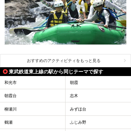
おすすめのアクティビティをもっと見る
東武鉄道東上線の駅から同じテーマで探す
和光市
朝霞
朝霞台
志木
柳瀬川
みずほ台
鶴瀬
ふじみ野