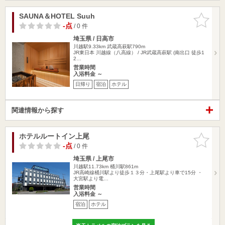
SAUNA＆HOTEL Suuh
お気に入
りに追加
-点
/ 0 件
埼玉県 / 日高市
川越駅9.33km
武蔵高萩駅790m
JR東日本 川越線（八高線） / JR武蔵高萩駅 (南出口 徒歩1
2…
営業時間
入浴料金 ～
日帰り
宿泊
ホテル
関連情報から探す
ホテルルートイン上尾
お気に入
りに追加
-点
/ 0 件
埼玉県 / 上尾市
川越駅11.73km
桶川駅861m
JR高崎線桶川駅より徒歩１３分・上尾駅より車で15分 ・
大宮駅より電…
営業時間
入浴料金 ～
宿泊
ホテル