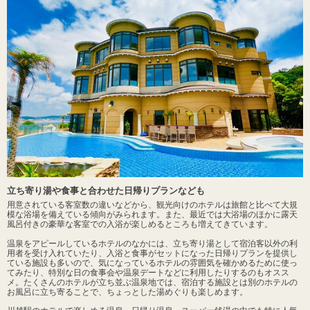
立ち寄り湯や食事と合わせた日帰りプランなども
用意されている客室数の違いなどから、観光向けのホテルは旅館と比べて大規
模な浴場を備えている傾向がみられます。また、最近では大浴場のほかに露天
風呂付きの豪華な客室での入浴が楽しめるところも増えてきています。
温泉をアピールしているホテルのなかには、立ち寄り湯として宿泊客以外の利
用者を受け入れていたり、入浴と食事がセットになった日帰りプランを提供し
ている施設も多いので、気になっているホテルの雰囲気を確かめるために使っ
てみたり、特別な日の食事会や温泉デートなどに利用したりするのもオスス
メ。たくさんのホテルが立ち並ぶ温泉地では、宿泊する施設とは別のホテルの
お風呂に立ち寄ることで、ちょっとした湯めぐりも楽しめます。