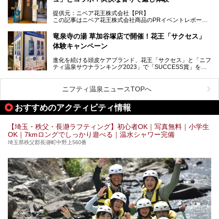
紹介しちゃいます！
───
提供元：ニベア花王株式会社【PR】
提供元：ニベア花王株式会社【PR】
この記事はニベア花王株式会社商品のPRイベントレポート
この記事はニベア花王株式会社商品のPRイベントレポート
記事です。
記事です。
竜泉寺の湯 草加谷塚店で開催！花王「サクセス」
ーーー
体験キャンペーン
注目のボディウォッシュアイテム「８ｘ４ＭＥＮ 薬用ボデ
ィウォッシュ」と「ニフティ温泉年間ランキング2021」で
進化を続ける頭皮ケアブランド、花王「サクセス」と「ニフ
全国総合2位にランクインした人気温浴施設「竜泉寺の湯 草
ティ温泉サウナランキング2023」で「SUCCESS賞」を獲
加谷塚店」がコラボイベントを期間限定で開催中ということ
得した人気温浴施設「竜泉寺の湯 草加谷塚店」がコラボイ
で早速訪問！
ベントを開催。
気になるその内容をチェックしてきました！
ニフティ温泉ニュースTOPへ
早速訪問し、気になるその内容を取材してきました！
おすすめのアクティビティ情報
───
提供元：花王株式会社【PR】
この記事は花王株式会社商品のPRイベントレポート記事で
【埼玉・秩父・長瀞ラフティング】初心者OK｜写真無料｜小学生
す。
OK｜7kmロングでしっかり遊べる｜温水シャワー完備
埼玉県秩父郡長瀞町中野上560番