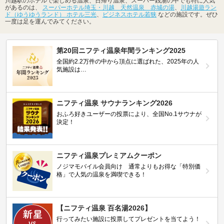
川越駅のホテルで楽しめる温泉、日帰り温泉、スーパー銭湯の中でも特に人気
があるのは、
スーパーホテル埼玉・川越 天然温泉 赤城の湯
、
川越湯遊ラン
ド（ゆうゆうランド） ホテル三光
、
ビジネスホテル若狭
などの施設です。ぜひ
一度は足を運んでみてください。
第20回ニフティ温泉年間ランキング2025
全国約2.2万件の中から頂点に選ばれた、2025年の人
気施設は…
ニフティ温泉 サウナランキング2026
おふろ好きユーザーの投票により、全国No.1サウナが
決定！
ニフティ温泉プレミアムクーポン
ノジマモバイル会員向け 通常よりもお得な「特別価
格」で人気の温泉を満喫できる！
【ニフティ温泉 百名湯2026】
行ってみたい施設に投票してプレゼントを当てよう！