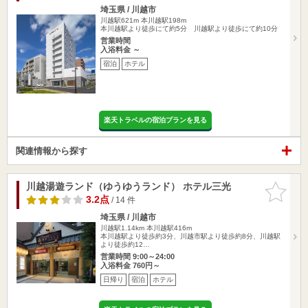
埼玉県 / 川越市
川越駅621m
本川越駅198m
本川越駅より徒歩にて約5分 川越駅より徒歩にて約10分
営業時間
入浴料金 ～
宿泊
ホテル
楽天トラベルの宿泊プランを見る
関連情報から探す
川越湯遊ランド（ゆうゆうランド） ホテル三光
お気に入
りに追加
3.2点
/ 14 件
埼玉県 / 川越市
川越駅1.14km
本川越駅416m
本川越駅より徒歩約3分、川越市駅より徒歩約8分、川越駅
より徒歩約12…
営業時間 9:00～24:00
入浴料金 760円～
日帰り
宿泊
ホテル