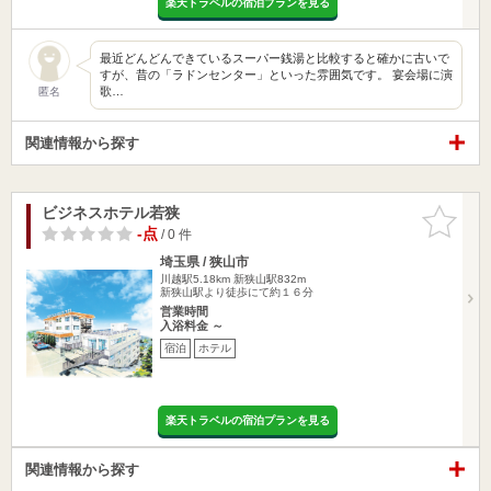
楽天トラベルの宿泊プランを見る
最近どんどんできているスーパー銭湯と比較すると確かに古いで
すが、昔の「ラドンセンター」といった雰囲気です。 宴会場に演
歌…
匿名
関連情報から探す
ビジネスホテル若狭
お気に入
りに追加
-点
/ 0 件
埼玉県 / 狭山市
川越駅5.18km
新狭山駅832m
新狭山駅より徒歩にて約１６分
営業時間
入浴料金 ～
宿泊
ホテル
楽天トラベルの宿泊プランを見る
関連情報から探す