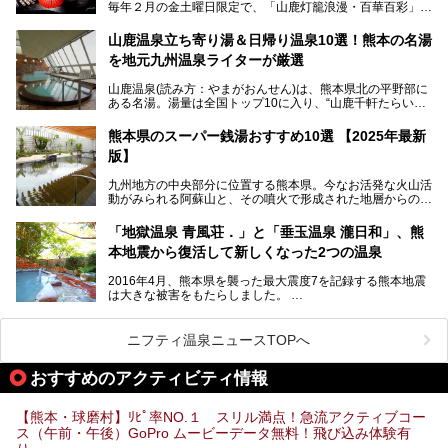
毎年２月の金土曜日限定で、「山鹿灯籠浪漫・百華百彩」
温泉ファンに注目される名湯です。
（やまがとうろうろまん・ひゃっかひゃくさい）が開催され
ます。和傘や竹、ろうそくなどを用いて、和情緒たっぷりの
山鹿温泉立ち寄り湯＆日帰り温泉10選！熊本の名湯
ライトアップが無料で楽しめます。
を地元九州温泉ライターが厳選
今回は再開した耕きちの湯を訪問し、全浴室(男女別大浴
2025年は、2月7～8日・14～15日・21～22日・28～3月1
場・家族風呂)を徹底紹介します！
山鹿温泉(読み方：やまがおんせん)は、熊本県北の平野部に
日、の合計8日間開催。今回は地元九州在住の筆者が、その
ある名湯。湯量は全国トップ10に入り、“山鹿千軒たらいな
見所を徹底紹介。併せて、その他イベントや立ち寄り湯も併
し”と唄われる程。また、“乙女の柔肌”とも称される柔らかな
せてご紹介します。
泉質であり、お湯の良さにも定評があります。
熊本県のスーパー銭湯おすすめ10選 【2025年最新
版】
今回は地元九州の温泉ライターの私が実際に入浴した中か
ら、山鹿温泉の旅館やホテルの立ち寄り湯・日帰り入浴施
九州地方の中央部分に位置する熊本県。今なお活発な火山活
設・家族風呂の3パターンに分類し、合計10施設を厳選して
動がみられる阿蘇山と、その噴火で形成された地層からの湧
ご紹介。ぜひ、湯めぐりの参考にして下さいね！
水が多くあることから「火の国」「水の国」とも呼ばれま
す。
「地獄温泉 青風荘．」と「垂玉温泉 瀧日和」、熊
そんな熊本県は、県内の至るところから温泉が湧いている温
本地震から復活して新しくなった2つの温泉
泉県でもあります。山鹿温泉、玉名温泉、黒川温泉、人吉温
泉など有名な温泉地だけでなく、市街地にも天然温泉が湧き
2016年4月、熊本県を襲った最大震度7を記録する熊本地震
出すスーパー銭湯が豊富です。なかでも注目のスーパー銭湯
は大きな被害をもたらしました。
をピックアップしました。
阿蘇山麓の南阿蘇村の「地獄温泉 清風荘」、そして「清風
荘」から400mほど離れた「垂玉（たるたま）温泉 山口旅
ニフティ温泉ニュースTOPへ
館」の2軒は、この地震による土砂崩れなどのために、一時
期は孤立状態に。もしかしたらこの時のニュースで、「地獄
おすすめのアクティビティ情報
温泉」と「垂玉温泉」の名前を知った人もいるかもしれませ
ん。
【熊本・球磨村】ﾘﾋﾟ率NO.１ スリル満点！急流アクティブコー
この2軒は今どうなっているのでしょうか。実は現在は「地
ス（午前・午後）GoPro ムービーデータ無料！飛び込み体験有
獄温泉 青風荘．」「垂玉温泉 瀧日和」として営業を再開し