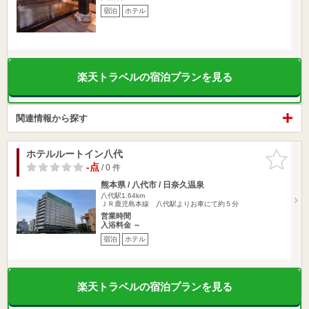
宿泊
ホテル
楽天トラベルの宿泊プランを見る
関連情報から探す
ホテルルートイン八代
お気に入
りに追加
-点
/ 0 件
熊本県 / 八代市 / 日奈久温泉
八代駅1.64km
ＪＲ鹿児島本線 八代駅よりお車にて約５分
営業時間
入浴料金 ～
宿泊
ホテル
楽天トラベルの宿泊プランを見る