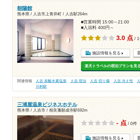
朝陽館
熊本県 / 人吉市上青井町 /
人吉駅264m
■営業時間 15:00～21:00
■入浴料 400円～
3.0 点
/ 
施設情報を見る
楽天トラベルの宿泊プランを見
関連情報
人吉 炭酸水素塩泉
人吉 宿泊
人吉 切り傷
人吉 冷え性
川村駅
三浦屋温泉ビジネスホテル
熊本県 / 人吉市 /
相良藩願成寺駅692m
- 点
/ 0件
施設情報を見る