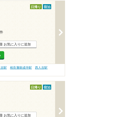
日帰り
宿泊
>
1件
お気に入りに追加
る
人吉駅
相良藩願成寺駅
西人吉駅
日帰り
宿泊
>
お気に入りに追加