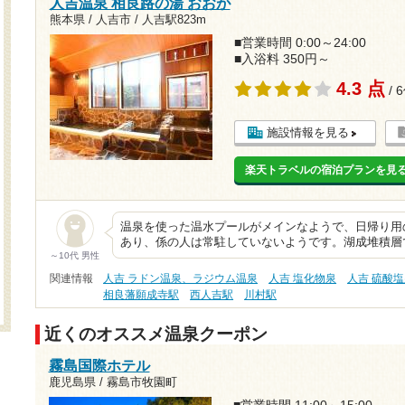
人吉温泉 相良路の湯 おおが
熊本県 / 人吉市 /
人吉駅823m
■営業時間 0:00～24:00
■入浴料 350円～
4.3 点
/ 
施設情報を見る
楽天トラベルの宿泊プランを見
温泉を使った温水プールがメインなようで、日帰り用
あり、係の人は常駐していないようです。湖成堆積層で
～10代 男性
関連情報
人吉 ラドン温泉、ラジウム温泉
人吉 塩化物泉
人吉 硫酸
相良藩願成寺駅
西人吉駅
川村駅
近くのオススメ温泉クーポン
霧島国際ホテル
鹿児島県 / 霧島市牧園町