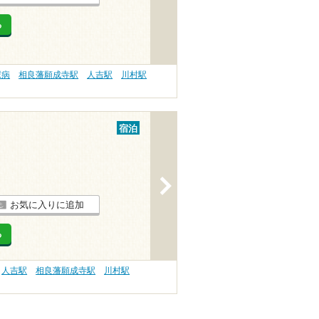
る
尿病
相良藩願成寺駅
人吉駅
川村駅
宿泊
>
お気に入りに追加
る
人吉駅
相良藩願成寺駅
川村駅