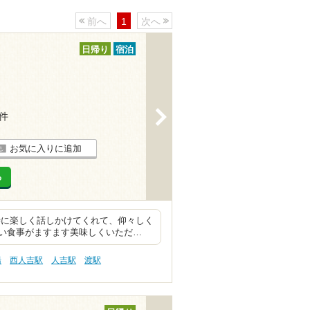
前へ
1
次へ
日帰り
宿泊
>
7件
お気に入りに追加
る
時に楽しく話しかけてくれて、仰々しく
い食事がますます美味しくいただ…
湯
西人吉駅
人吉駅
渡駅