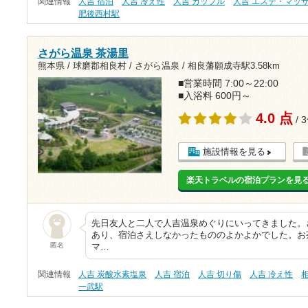
関連情報
人吉 宿泊
人吉 冷え性
人吉 カップル
人吉 エステ・マッ
肥後西村駅
さがら温泉 茶湯里
熊本県 / 球磨郡相良村 / さがら温泉 /
相良藩願成寺駅3.58km
■営業時間 7:00～22:00
■入浴料 600円～
4.0 点
/ 
施設情報を見る
楽天トラベルの宿泊プランを見
先日友人と二人で人吉温泉めぐりにいってきました。
あり、宿泊さえしなかったもののよかよかでした。お
匿名
マ…
関連情報
人吉 炭酸水素塩泉
人吉 宿泊
人吉 切り傷
人吉 冷え性
一武駅