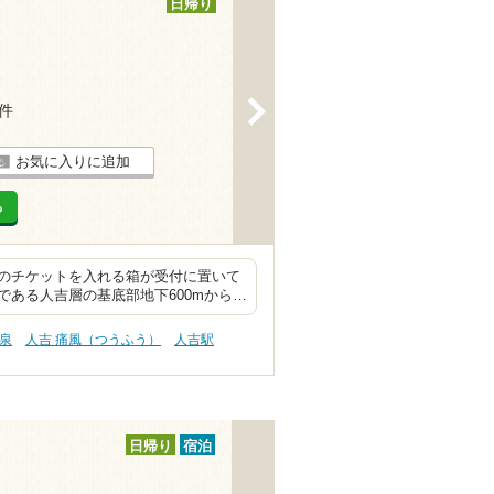
日帰り
>
6件
お気に入りに追加
る
のチケットを入れる箱が受付に置いて
ある人吉層の基底部地下600mから…
塩泉
人吉 痛風（つうふう）
人吉駅
日帰り
宿泊