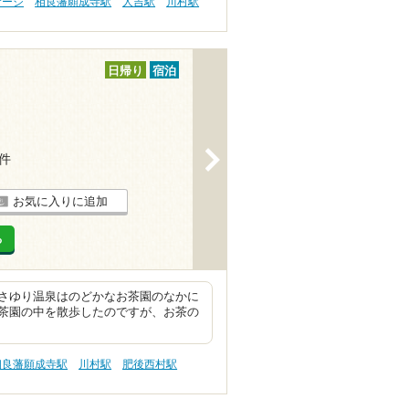
サージ
相良藩願成寺駅
人吉駅
川村駅
日帰り
宿泊
>
3件
お気に入りに追加
る
さゆり温泉はのどかなお茶園のなかに
茶園の中を散歩したのですが、お茶の
相良藩願成寺駅
川村駅
肥後西村駅