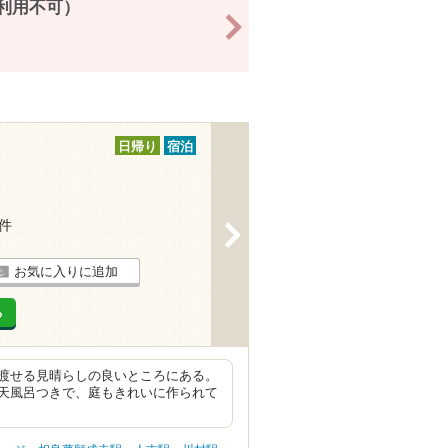
6利用不可）
>
日帰り
宿泊
4件
>
お気に入りに追加
る
渡せる見晴らしの良いところにある。
天風呂つきで、庭もきれいに作られて