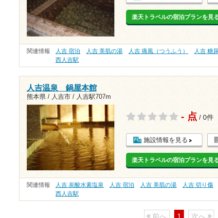
楽天トラベルの宿泊プランを見
関連情報
人吉 宿泊
人吉 美肌の湯
人吉 痛風（つうふう）
人吉 糖
西人吉駅
人吉温泉 鍋屋本館
熊本県 / 人吉市 /
人吉駅707m
- 点
/ 0件
施設情報を見る
楽天トラベルの宿泊プランを見
関連情報
人吉 炭酸水素塩泉
人吉 宿泊
人吉 美肌の湯
人吉 切り傷
西人吉駅
前へ
1
次へ