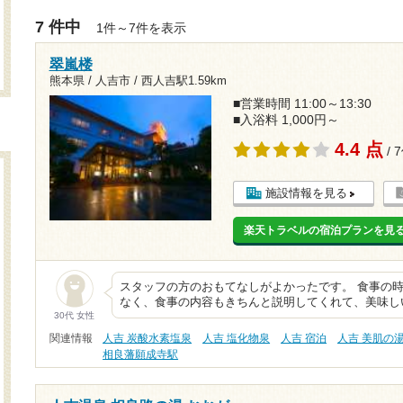
7 件中
1件～7件を表示
翠嵐楼
熊本県 / 人吉市 /
西人吉駅1.59km
■営業時間 11:00～13:30
■入浴料 1,000円～
4.4 点
/ 
施設情報を見る
楽天トラベルの宿泊プランを見
スタッフの方のおもてなしがよかったです。 食事の
なく、食事の内容もきちんと説明してくれて、美味し
30代 女性
関連情報
人吉 炭酸水素塩泉
人吉 塩化物泉
人吉 宿泊
人吉 美肌の
相良藩願成寺駅