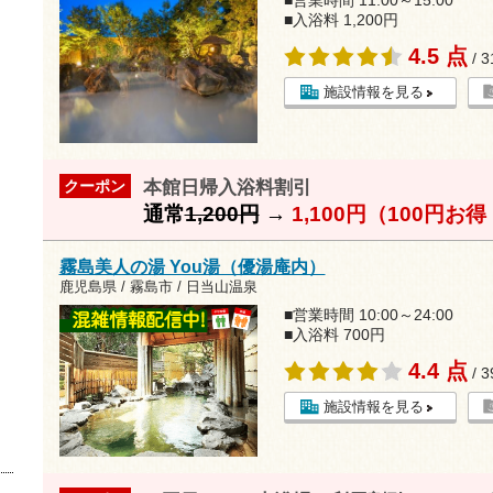
■営業時間 11:00～15:00
■入浴料 1,200円
4.5 点
/ 
施設情報を見る
本館日帰入浴料割引
クーポン
通常
1,200円
→
1,100円（100円お
霧島美人の湯 You湯（優湯庵内）
鹿児島県 / 霧島市 / 日当山温泉
■営業時間 10:00～24:00
■入浴料 700円
4.4 点
/ 
施設情報を見る