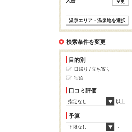
人吉
変更
温泉エリア・温泉地を選択
検索条件を変更
目的別
日帰り / 立ち寄り
宿泊
口コミ評価
指定なし
以上
予算
下限なし
～