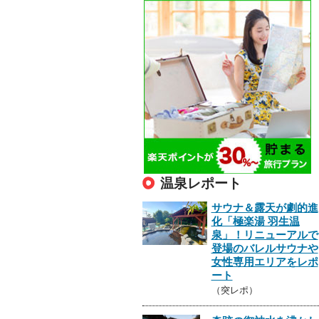
温泉レポート
サウナ＆露天が劇的進
化「極楽湯 羽生温
泉」！リニューアルで
登場のバレルサウナや
女性専用エリアをレポ
ート
（突レポ）