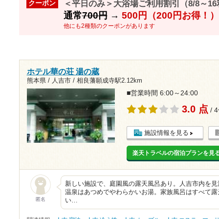
＜平日のみ＞大浴場ご利用割引（8/8～1
クーポン
通常
700円
→
500円（200円お得！）
他にも2種類のクーポンがあります
ホテル華の荘 湯の蔵
熊本県 / 人吉市 /
相良藩願成寺駅2.12km
■営業時間 6:00～24:00
3.0 点
/ 
施設情報を見る
楽天トラベルの宿泊プランを見
新しい施設で、庭園風の露天風呂あり。人吉市内を見
温泉はあつめでやわらかいお湯。家族風呂はすべて露
匿名
い…