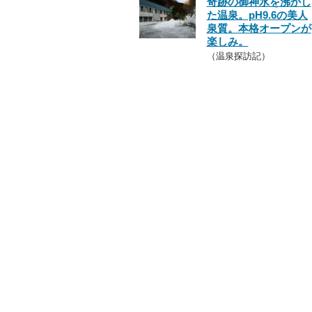
奇跡の御神水を沸かし
た温泉。pH9.6の美人
泉質。本格オープンが
楽しみ。
（温泉探訪記）