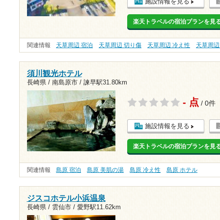
施設情報を見る
楽天トラベルの宿泊プランを見
関連情報
天草周辺 宿泊
天草周辺 切り傷
天草周辺 冷え性
天草周辺
須川観光ホテル
長崎県 / 南島原市 /
諫早駅31.80km
- 点
/ 0件
施設情報を見る
楽天トラベルの宿泊プランを見
関連情報
島原 宿泊
島原 美肌の湯
島原 冷え性
島原 ホテル
ジスコホテル小浜温泉
長崎県 / 雲仙市 /
愛野駅11.62km