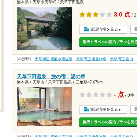
熊本県 / 天草市天草町 / 天草下田温泉
3.0 点
/ 
施設情報を見る
楽天トラベルの宿泊プランを見
関連情報
天草周辺 炭酸水素塩泉
天草周辺 塩化物泉
天草周辺 宿泊
天草下田温泉 旅の宿 湯の華
熊本県 / 天草市 / 天草下田温泉 /
三角駅47.67km
- 点
/ 0件
施設情報を見る
楽天トラベルの宿泊プランを見
関連情報
天草周辺 炭酸水素塩泉
天草周辺 塩化物泉
天草周辺 宿泊