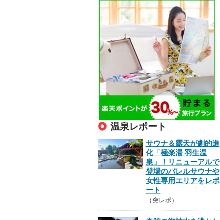
温泉レポート
サウナ＆露天が劇的進
化「極楽湯 羽生温
泉」！リニューアルで
登場のバレルサウナや
女性専用エリアをレポ
ート
（突レポ）