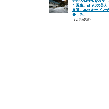
奇跡の御神水を沸かし
た温泉。pH9.6の美人
泉質。本格オープンが
楽しみ。
（温泉探訪記）