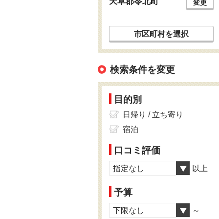
天草郡苓北町
変更
市区町村を選択
検索条件を変更
目的別
日帰り / 立ち寄り
宿泊
口コミ評価
指定なし
以上
予算
下限なし
～