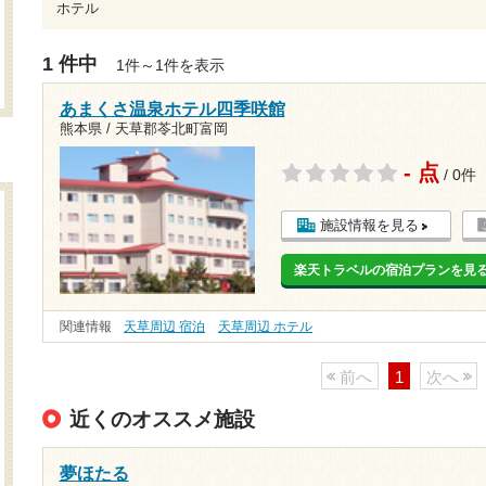
ホテル
1 件中
1件～1件を表示
あまくさ温泉ホテル四季咲館
熊本県 / 天草郡苓北町富岡
- 点
/ 0件
施設情報を見る
楽天トラベルの宿泊プランを見
関連情報
天草周辺 宿泊
天草周辺 ホテル
前へ
1
次へ
近くのオススメ施設
夢ほたる