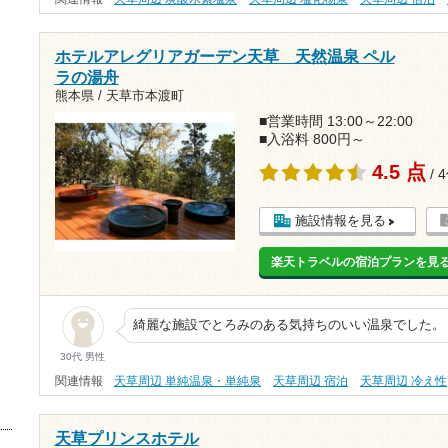
ホテルアレグリアガーデン天草 天然温泉 ペル
ラの湯舟
熊本県 / 天草市本渡町
■営業時間 13:00～22:00
■入浴料 800円～
4.5 点
/ 
施設情報を見る
楽天トラベルの宿泊プランを見
綺麗な施設でとろみのある気持ちのいい温泉でした。
30代 男性
関連情報
天草周辺 単純温泉・単純泉
天草周辺 宿泊
天草周辺 冷え性
天草プリンスホテル