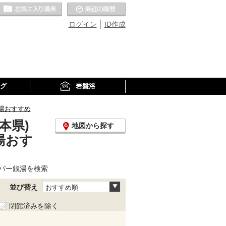
お気に入りの温泉
最近の履歴
ログイン
ID作成
グ
岩盤浴
湯おすすめ
本県)
地図から探す
湯おす
パー銭湯を検索
並び替え
おすすめ順
閉館済みを除く