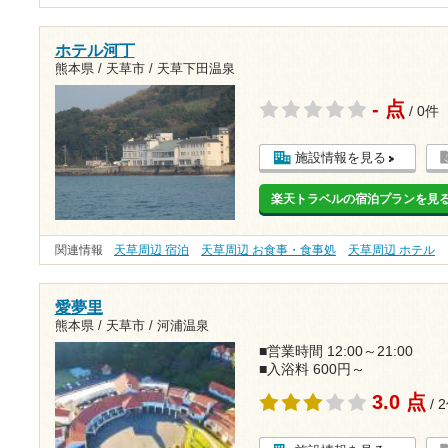
ホテル河丁
熊本県 / 天草市 / 天草下田温泉
- 点
/ 0件
施設情報を見る
楽天トラベルの宿泊プランを見
関連情報
天草周辺 宿泊
天草周辺 お食事・食事処
天草周辺 ホテル
愛夢里
熊本県 / 天草市 / 河浦温泉
■営業時間 12:00～21:00
■入浴料 600円～
3.0 点
/ 