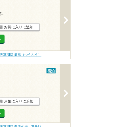
2件
>
お気に入りに追加
る
天草周辺 痛風（つうふう）
宿泊
>
お気に入りに追加
る
天草周辺 美肌の湯
三角駅