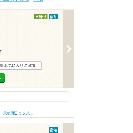
日帰り
宿泊
>
4件
お気に入りに追加
る
天草周辺 カップル
宿泊