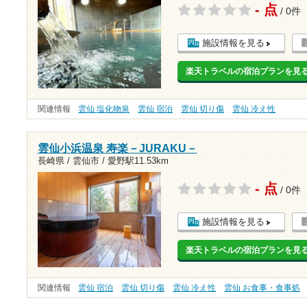
- 点
/ 0件
施設情報を見る
楽天トラベルの宿泊プランを見
関連情報
雲仙 塩化物泉
雲仙 宿泊
雲仙 切り傷
雲仙 冷え性
雲仙小浜温泉 寿楽－JURAKU－
長崎県 / 雲仙市 /
愛野駅11.53km
- 点
/ 0件
施設情報を見る
楽天トラベルの宿泊プランを見
関連情報
雲仙 宿泊
雲仙 切り傷
雲仙 冷え性
雲仙 お食事・食事処