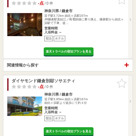
りに追加
-点
/ 0 件
神奈川県 / 鎌倉市
逗子駅3.72km
由比ヶ浜駅207m
JR鎌倉駅直結江ノ島電鉄線に乗り換え、鎌倉駅から由比ヶ
浜駅で下車、徒…
営業時間
入浴料金 ～
宿泊
ホテル
楽天トラベルの宿泊プランを見る
関連情報から探す
ダイヤモンド鎌倉別邸ソサエティ
お気に入
りに追加
-点
/ 0 件
神奈川県 / 鎌倉市
逗子駅3.95km
由比ヶ浜駅167m
由比ヶ浜駅より徒歩にて約３分
営業時間
入浴料金 ～
宿泊
ホテル
楽天トラベルの宿泊プランを見る