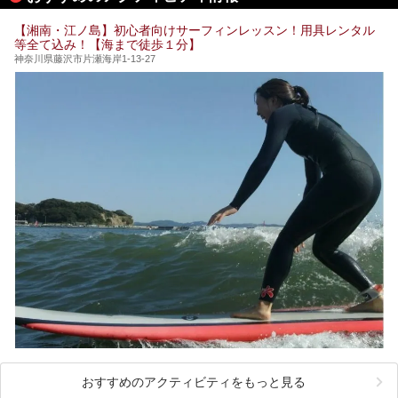
のお風呂が利用できます。
この記事はザ・プリンス 箱根芦ノ湖のPR記事です。
【湘南・江ノ島】初心者向けサーフィンレッスン！用具レンタル
今回は日帰り温泉としての「絶景日帰り温泉 龍宮殿本館
等全て込み！【海まで徒歩１分】
（以下、龍宮殿本館）」と、旅館としての「箱根 芦ノ湖畔
蛸川温泉 龍宮殿（以下、龍宮殿）」の両方の魅力をたっぷ
神奈川県藤沢市片瀬海岸1-13-27
りお伝えします！
ここは箱根神社、九頭龍神社、白龍神社、箱根元宮と箱根の
4つの神社に囲まれたパワースポットです。
───
提供元：株式会社西武・プリンスホテルズワールドワイド
【PR】
この記事は箱根 芦ノ湖畔蛸川温泉 龍宮殿のPR記事です。
おすすめのアクティビティをもっと見る