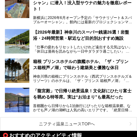
シャン」に潜入！没入型サウナの魅力を徹底レポー
常の疲れをリセットしたい人、ライブやスポーツ観戦遠征組
は必見です。
ト！
新横浜に2026年6月オープン予定の「サウナリゾート＆スパ
ブルーオーシャン」。館内には最新のプロジェクションマッ
ピングが多用され、まるで世界を旅しているかのような圧倒
的な“没入感（イマーシブ）”を体験できます。
【2026年最新】神奈川のスーパー銭湯26選！岩盤
浴・24時間営業・駅近など目的別おすすめ施設
「仕事の疲れをリセットしたいけれど遠出する元気はない」
今回は、そんな大注目の施設に一足先にお邪魔し、その全貌
「休日は漫画を読みながら一日中ダラダラ過ごしたい」
を見学させていただきました！
「子ども連れでも気兼ねなく、家事を忘れてリフレッシュし
たい」
サウナ室の中に咲き誇る桜、魚たちが泳ぐ水風呂、そしてバ
箱根 プリンスホテルの旗艦ホテル、「ザ・プリン
リのビーチを思わせる休憩スペース…。驚きの連続だった館
ス箱根芦ノ湖」で味わう建築美と優雅な休日
そんな「癒やされたい」という願いを叶えてくれるのが、神
内の様子をレポートします！
奈川県のスーパー銭湯。
神奈川県の箱根にプリンスホテル（西武プリンスホテルズ＆
神奈川県には、サウナや岩盤浴、一日中遊べるエンタメ施設
リゾーツ）のホテルは、「ザ・プリンス 箱根芦ノ湖」「芦
など、“非日常”を味わえるスーパー銭湯が数多く揃っていま
ノ湖畔 蛸川温泉 龍宮殿」「箱根湯の花プリンスホテル」
す。しかし、選択肢が多いからこそ「どの施設か迷ってしま
「箱根仙石原プリンスホテル」と4軒あり、今回ご紹介する
う」という人も多いはず。
「龍宮殿」で日帰り絶景温泉！文化財にひたり富士
「ザ・プリンス 箱根芦ノ湖」は、その中でもフラッグシッ
を眺める特等席。実は“お泊まり”も最高だった
プ（旗艦）に位置づけられる特別なホテルです。
そこで今回は、神奈川県内の人気施設26選を「安さ」「岩
盤浴・漫画の充実度」「景色の良さ」「高級感」「深夜営
首都圏から日帰りから1泊旅行にぴったりな箱根温泉郷。な
昭和の日本を代表する建築家の一人、村野藤吾が芦ノ湖の畔
業」「駅近」など、目的別に厳選して紹介します。
かでも芦ノ湖の湖畔は人気の高いエリアです。「絶景日帰り
に建てた桃源郷のようなホテルがここ。自家源泉の温泉や、
今の気分にぴったりの施設を見つけて、最高のリフレッシュ
温泉 龍宮殿本館」は、露天風呂から芦ノ湖と富士山の両方
こだわりぬいた食もあわせて、このホテルの魅力をレポート
時間を過ごす参考にしていただけますと幸いです。
が楽しめるまさに眺望自慢の日帰り温泉。
します。
ニフティ温泉ニュースTOPへ
そしてここは全24室の「箱根 芦ノ湖畔蛸川温泉 龍宮殿」と
───
して宿泊もできます。宿泊者は「龍宮殿本館」の営業時間に
提供元：株式会社西武・プリンスホテルズワールドワイド
おすすめのアクティビティ情報
加えて、朝6時からの宿泊者専用時間帯にも「龍宮殿本館」
【PR】