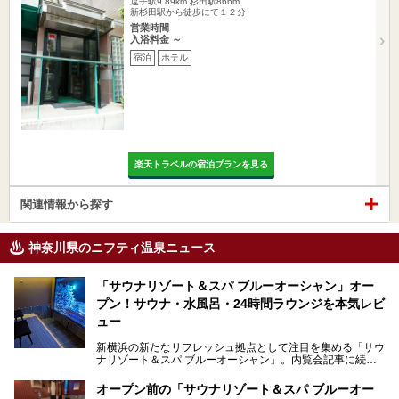
逗子駅9.89km
杉田駅866m
新杉田駅から徒歩にて１２分
営業時間
入浴料金 ～
宿泊
ホテル
楽天トラベルの宿泊プランを見る
関連情報から探す
神奈川県のニフティ温泉ニュース
「サウナリゾート＆スパ ブルーオーシャン」オー
プン！サウナ・水風呂・24時間ラウンジを本気レビ
ュー
新横浜の新たなリフレッシュ拠点として注目を集める「サウ
ナリゾート＆スパ ブルーオーシャン」。内覧会記事に続
き、今回は実際に体験してみたリアルな様子をレポートしま
す。サウナや水風呂の気持ちよさはもちろん、リラックスス
オープン前の「サウナリゾート＆スパ ブルーオー
ペースの過ごしやすさまで徹底チェック。新横浜エリアで日