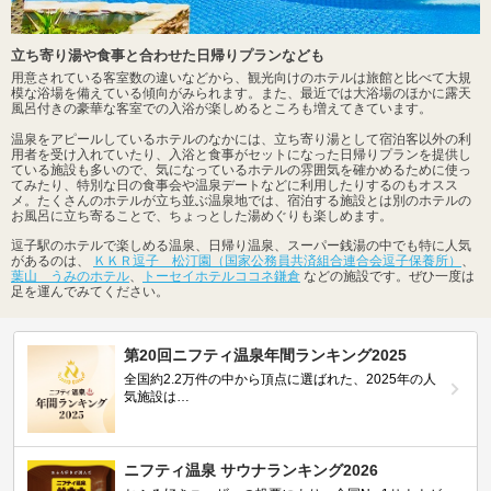
立ち寄り湯や食事と合わせた日帰りプランなども
用意されている客室数の違いなどから、観光向けのホテルは旅館と比べて大規
模な浴場を備えている傾向がみられます。また、最近では大浴場のほかに露天
風呂付きの豪華な客室での入浴が楽しめるところも増えてきています。
温泉をアピールしているホテルのなかには、立ち寄り湯として宿泊客以外の利
用者を受け入れていたり、入浴と食事がセットになった日帰りプランを提供し
ている施設も多いので、気になっているホテルの雰囲気を確かめるために使っ
てみたり、特別な日の食事会や温泉デートなどに利用したりするのもオスス
メ。たくさんのホテルが立ち並ぶ温泉地では、宿泊する施設とは別のホテルの
お風呂に立ち寄ることで、ちょっとした湯めぐりも楽しめます。
逗子駅のホテルで楽しめる温泉、日帰り温泉、スーパー銭湯の中でも特に人気
があるのは、
ＫＫＲ逗子 松汀園（国家公務員共済組合連合会逗子保養所）
、
葉山 うみのホテル
、
トーセイホテルココネ鎌倉
などの施設です。ぜひ一度は
足を運んでみてください。
第20回ニフティ温泉年間ランキング2025
全国約2.2万件の中から頂点に選ばれた、2025年の人
気施設は…
ニフティ温泉 サウナランキング2026