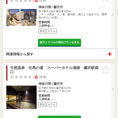
-点
/ 0 件
神奈川県 / 藤沢市
逗子駅9.13km
藤沢駅445m
ＪＲ・小田急・江ノ電「藤沢駅」南口より徒歩５分。繁華
街の中心に位置し…
営業時間
入浴料金 ～
宿泊
ホテル
楽天トラベルの宿泊プランを見る
関連情報から探す
天然温泉 伝馬の湯 スーパーホテル湘南・藤沢駅南
お気に入
口
りに追加
-点
/ 0 件
神奈川県 / 藤沢市
逗子駅9.52km
藤沢駅122m
藤沢駅より徒歩にて約２分
営業時間
入浴料金 ～
宿泊
ホテル