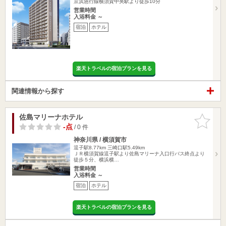
京浜急行線横須賀中央駅より徒歩10分
営業時間
入浴料金 ～
宿泊
ホテル
楽天トラベルの宿泊プランを見る
関連情報から探す
佐島マリーナホテル
お気に入
りに追加
-点
/ 0 件
神奈川県 / 横須賀市
逗子駅8.77km
三崎口駅5.49km
ＪＲ横須賀線逗子駅より佐島マリーナ入口行バス終点より
徒歩５分、横浜横…
営業時間
入浴料金 ～
宿泊
ホテル
楽天トラベルの宿泊プランを見る