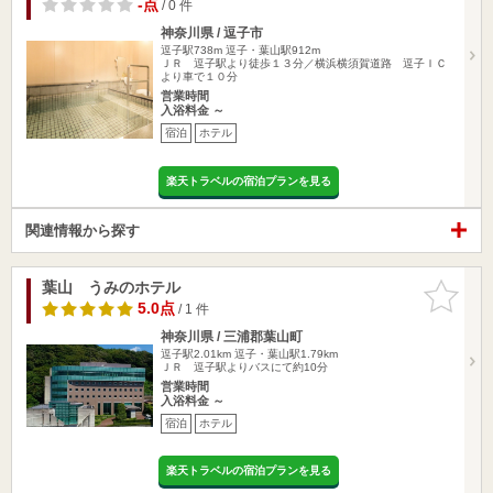
-点
/ 0 件
神奈川県 / 逗子市
逗子駅738m
逗子・葉山駅912m
ＪＲ 逗子駅より徒歩１３分／横浜横須賀道路 逗子ＩＣ
より車で１０分
営業時間
入浴料金 ～
宿泊
ホテル
楽天トラベルの宿泊プランを見る
関連情報から探す
葉山 うみのホテル
お気に入
りに追加
5.0点
/ 1 件
神奈川県 / 三浦郡葉山町
逗子駅2.01km
逗子・葉山駅1.79km
ＪＲ 逗子駅よりバスにて約10分
営業時間
入浴料金 ～
宿泊
ホテル
楽天トラベルの宿泊プランを見る