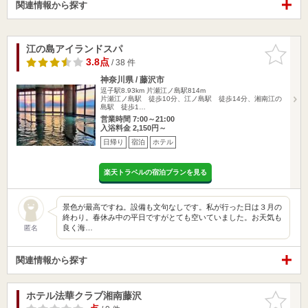
関連情報から探す
江の島アイランドスパ
お気に入
りに追加
3.8点
/ 38 件
神奈川県 / 藤沢市
逗子駅8.93km
片瀬江ノ島駅814m
片瀬江ノ島駅 徒歩10分、江ノ島駅 徒歩14分、湘南江の
島駅 徒歩1…
営業時間 7:00～21:00
入浴料金 2,150円～
日帰り
宿泊
ホテル
楽天トラベルの宿泊プランを見る
景色が最高ですね。設備も文句なしです。私が行った日は３月の
終わり。春休み中の平日ですがとても空いていました。お天気も
良く海…
匿名
関連情報から探す
ホテル法華クラブ湘南藤沢
お気に入
りに追加