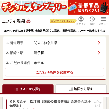
購入済チケットはこちら
ログイン
履歴
メニュー
ホテルで楽しめる逗子駅(神奈川県)近くの温泉、日帰り温泉、スーパー銭湯おすすめ
1. 都道府県
関東 / 神奈川県
2. 沿線・駅
逗子駅
3. こだわり条件
ホテル
こだわり条件を変更する
リストから探す
地図から探す
ＫＫＲ逗子 松汀園（国家公務員共済組合連合会逗子
お気に入
保養所）
りに追加