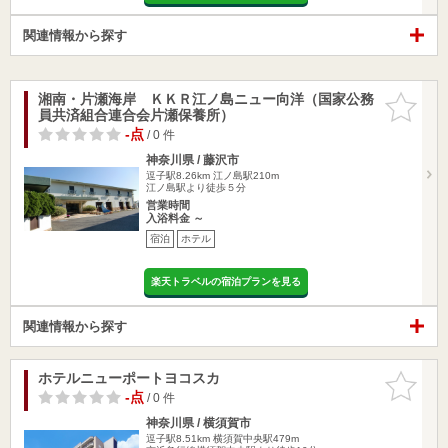
関連情報から探す
湘南・片瀬海岸 ＫＫＲ江ノ島ニュー向洋（国家公務
お気に入
員共済組合連合会片瀬保養所）
りに追加
-点
/ 0 件
神奈川県 / 藤沢市
逗子駅8.26km
江ノ島駅210m
江ノ島駅より徒歩５分
営業時間
入浴料金 ～
宿泊
ホテル
楽天トラベルの宿泊プランを見る
関連情報から探す
ホテルニューポートヨコスカ
お気に入
りに追加
-点
/ 0 件
神奈川県 / 横須賀市
逗子駅8.51km
横須賀中央駅479m