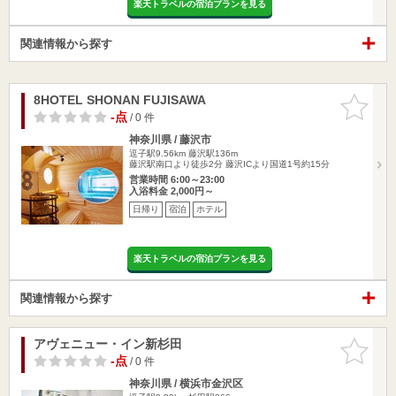
楽天トラベルの宿泊プランを見る
関連情報から探す
8HOTEL SHONAN FUJISAWA
お気に入
りに追加
-点
/ 0 件
神奈川県 / 藤沢市
逗子駅9.56km
藤沢駅136m
藤沢駅南口より徒歩2分 藤沢ICより国道1号約15分
営業時間 6:00～23:00
入浴料金 2,000円～
日帰り
宿泊
ホテル
楽天トラベルの宿泊プランを見る
関連情報から探す
アヴェニュー・イン新杉田
お気に入
りに追加
-点
/ 0 件
神奈川県 / 横浜市金沢区