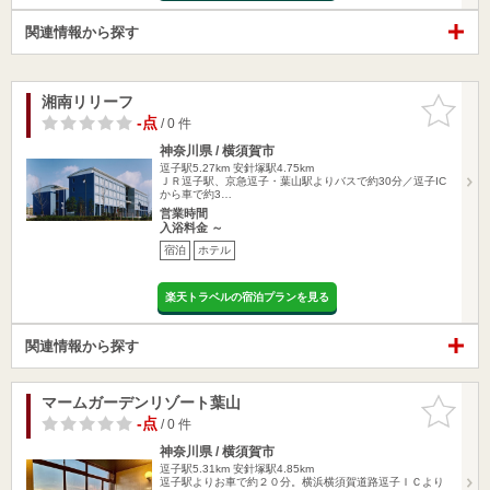
関連情報から探す
湘南リリーフ
お気に入
りに追加
-点
/ 0 件
神奈川県 / 横須賀市
逗子駅5.27km
安針塚駅4.75km
ＪＲ逗子駅、京急逗子・葉山駅よりバスで約30分／逗子IC
から車で約3…
営業時間
入浴料金 ～
宿泊
ホテル
楽天トラベルの宿泊プランを見る
関連情報から探す
マームガーデンリゾート葉山
お気に入
りに追加
-点
/ 0 件
神奈川県 / 横須賀市
逗子駅5.31km
安針塚駅4.85km
逗子駅よりお車で約２０分。横浜横須賀道路逗子ＩＣより