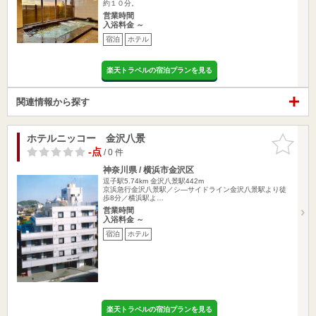
約１０分。
営業時間
入浴料金 ～
宿泊
ホテル
楽天トラベルの宿泊プランを見る
関連情報から探す
ホテルニッコー 金沢八景
お気に入
りに追加
-点
/ 0 件
神奈川県 / 横浜市金沢区
逗子駅5.74km
金沢八景駅442m
京浜急行金沢八景駅／シ―サイドライン金沢八景駅より徒
歩8分／横浜駅よ…
営業時間
入浴料金 ～
宿泊
ホテル
楽天トラベルの宿泊プランを見る