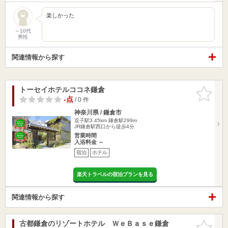
楽しかった
～10代
男性
関連情報から探す
トーセイホテルココネ鎌倉
お気に入
りに追加
-点
/ 0 件
神奈川県 / 鎌倉市
逗子駅3.45km
鎌倉駅299m
JR鎌倉駅西口から徒歩4分
営業時間
入浴料金 ～
宿泊
ホテル
楽天トラベルの宿泊プランを見る
関連情報から探す
古都鎌倉のリゾートホテル ＷｅＢａｓｅ鎌倉
お気に入