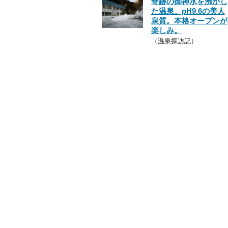
奇跡の御神水を沸かし
た温泉。pH9.6の美人
泉質。本格オープンが
楽しみ。
（温泉探訪記）