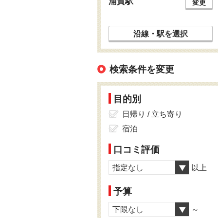
浦賀駅
変更
沿線・駅を選択
検索条件を変更
目的別
日帰り / 立ち寄り
宿泊
口コミ評価
指定なし
以上
予算
下限なし
～