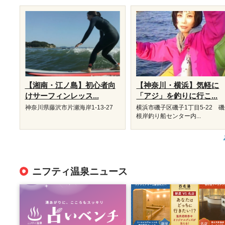
【湘南・江ノ島】初心者向
【神奈川・横浜】気軽に
けサーフィンレッス...
「アジ」を釣りに行こ...
神奈川県藤沢市片瀬海岸1-13-27
横浜市磯子区磯子1丁目5-22 
根岸釣り船センター内...
ニフティ温泉ニュース