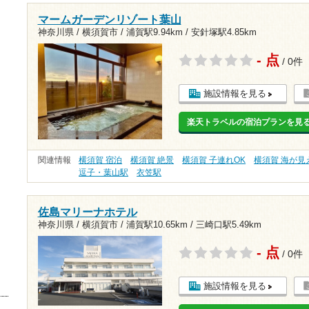
マームガーデンリゾート葉山
神奈川県 / 横須賀市 /
浦賀駅9.94km
/
安針塚駅4.85km
- 点
/ 0件
施設情報を見る
楽天トラベルの宿泊プランを見
関連情報
横須賀 宿泊
横須賀 絶景
横須賀 子連れOK
横須賀 海が見
逗子・葉山駅
衣笠駅
佐島マリーナホテル
神奈川県 / 横須賀市 /
浦賀駅10.65km
/
三崎口駅5.49km
- 点
/ 0件
施設情報を見る