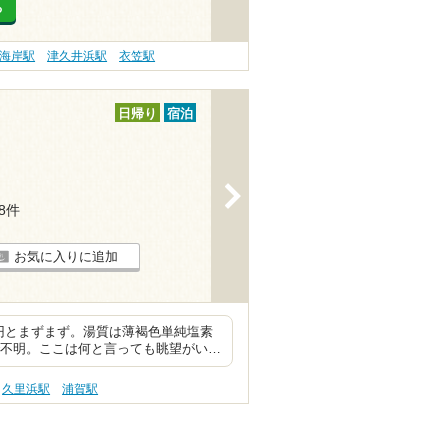
る
海岸駅
津久井浜駅
衣笠駅
日帰り
宿泊
>
18件
お気に入りに追加
円とまずまず。湯質は薄褐色単純塩素
で不明。ここは何と言っても眺望がい…
久里浜駅
浦賀駅