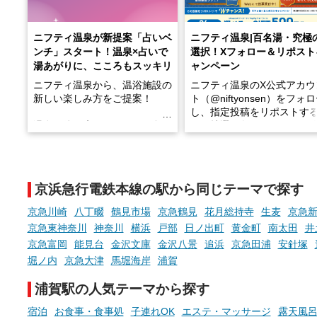
ニフティ温泉が新提案「占いベ
ニフティ温泉|百名湯・究極
ンチ」スタート！温泉×占いで
選択！Xフォロー＆リポスト
湯あがりに、こころもスッキリ
ャンペーン
ニフティ温泉から、温浴施設の
ニフティ温泉のX公式アカウ
新しい楽しみ方をご提案！
ト（@niftyonsen）をフォ
し、指定投稿をリポストす
温泉で体を癒したあとに、占い
と、抽選で各回26（ふろ）
でこころもスッキリ──そんな
様（合計260名様）に選べる
新体験が楽しめる「占いベン
GIFT500円分をプレゼント
チ」を展開中♨
たします。
京浜急行電鉄本線の駅から同じテーマで探す
手相やタロットなど気軽に楽し
める占いで、“ととのう”おふろ
京急川崎
八丁畷
鶴見市場
京急鶴見
花月総持寺
生麦
京急
時間を、もっと特別に。
京急東神奈川
神奈川
横浜
戸部
日ノ出町
黄金町
南太田
井
京急富岡
能見台
金沢文庫
金沢八景
追浜
京急田浦
安針塚
堀ノ内
京急大津
馬堀海岸
浦賀
浦賀駅の人気テーマから探す
宿泊
お食事・食事処
子連れOK
エステ・マッサージ
露天風