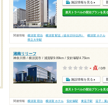
施設情報を見る
楽天トラベルの宿泊プランを見
関連情報
横須賀 宿泊
横須賀 駅近（徒歩10分以内）
横須賀 ホテル
県立大学駅
湘南リリーフ
神奈川県 / 横須賀市 /
浦賀駅9.89km
/
安針塚駅4.75km
- 点
/ 0件
施設情報を見る
楽天トラベルの宿泊プランを見
関連情報
横須賀 宿泊
横須賀 ホテル
安針塚駅
東逗子駅
逗子・葉