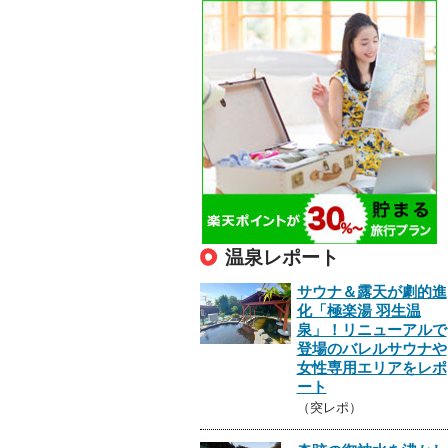
温泉レポート
サウナ＆露天が劇的進
化「極楽湯 羽生温
泉」！リニューアルで
登場のバレルサウナや
女性専用エリアをレポ
ート
（突レポ）