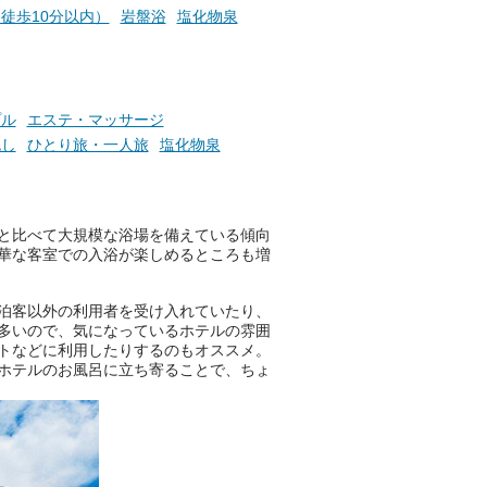
りの温まった心のまま相談でき
徒歩10分以内）
岩盤浴
塩化物泉
たら素敵ですよね。
ニフティ温泉の「占いベンチ」
プル
エステ・マッサージ
は、そんなあなたの心のつぶや
流し
ひとり旅・一人旅
塩化物泉
きをプロの占い師に相談するこ
とができるサービスです。
と比べて大規模な浴場を備えている傾向
華な客室での入浴が楽しめるところも増
おふろパス会員様なら、この特
別なひとときを「毎月10分無
料」でご利用いただけます。
泊客以外の利用者を受け入れていたり、
多いので、気になっているホテルの雰囲
トなどに利用したりするのもオススメ。
ホテルのお風呂に立ち寄ることで、ちょ
お湯で体がほぐれたら、次は占
い師さんとお話しして、心もほ
ぐしてみませんか？