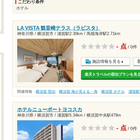
こだわり条件
ホテル
LA VISTA 観音崎テラス（ラビスタ）
神奈川県 / 横須賀市 /
浦賀駅2.30km
/
馬堀海岸駅2.71km
- 点
/ 0件
施設情報を見る
楽天トラベルの宿泊プランを見
関連情報
横須賀 宿泊
横須賀 海が見える・海
横須賀 ホテル
浦賀駅
ホテルニューポートヨコスカ
神奈川県 / 横須賀市 /
浦賀駅5.34km
/
横須賀中央駅479m
- 点
/ 0件