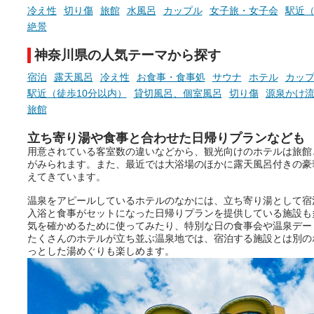
冷え性
切り傷
旅館
水風呂
カップル
女子旅・女子会
駅近（
絶景
神奈川県の人気テーマから探す
宿泊
露天風呂
冷え性
お食事・食事処
サウナ
ホテル
カッ
駅近（徒歩10分以内）
貸切風呂、個室風呂
切り傷
源泉かけ
旅館
立ち寄り湯や食事と合わせた日帰りプランなども
用意されている客室数の違いなどから、観光向けのホテルは旅館
がみられます。また、最近では大浴場のほかに露天風呂付きの豪
えてきています。
温泉をアピールしているホテルのなかには、立ち寄り湯として宿
入浴と食事がセットになった日帰りプランを提供している施設も
気を確かめるために使ってみたり、特別な日の食事会や温泉デー
たくさんのホテルが立ち並ぶ温泉地では、宿泊する施設とは別の
っとした湯めぐりも楽しめます。