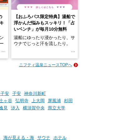
の
【おふろパス限定特典】湯船で
キ
浮かんだ悩みもスッキリ！「占
いベンチ」が毎月10分無料
ン
湯船にゆったり浸かったり、サ
ロー
ウナでじっと汗を流したり。
る
名
e-
ニフティ温泉ニュースTOPへ
い
そんな「一人でぼんやり過ごす
時間」、ふだん後回しにしてい
た「これからのこと」や「ちょ
っとした悩み」が、頭に浮かん
でくることはありませんか？
新子安
子安
神奈川新町
土ヶ谷
弘明寺
上大岡
屏風浦
杉田
逸見
汐入
横須賀中央
県立大学
お風呂でリラックスしているか
らこそ向き合える、大切な自分
の本音。
呂
海が見える・海
サウナ
ホテル
そんな心のつぶやきを、湯あが