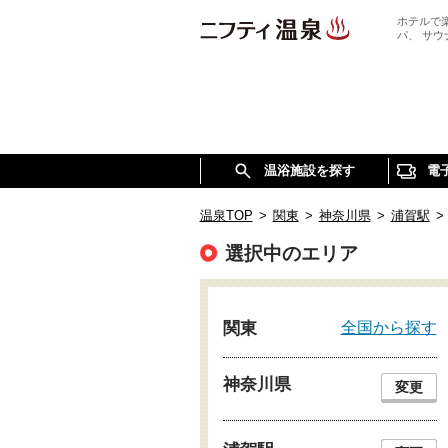
ホテルで
パ、 サ
温浴施設を探す
電
温泉TOP
>
関東
>
神奈川県
>
浦賀駅
>
選択中のエリア
全国から探す
関東
神奈川県
変更