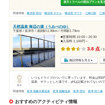
楽天トラベルの宿泊プランを見
関連情報
横須賀 宿泊
横須賀 ホテル
横須賀 サウナ
三崎口駅
三浦
天然温泉 海辺の湯（うみべのゆ）
千葉県 / 富津市 /
浦賀駅11.90km
/
竹岡駅1.73km
■営業時間 10:00～20:30
■入浴料 1,100円～
3.8 点
/ 
施設情報を見る
いつもドライブのついでに寄っています。料金は850
温泉、サラッとした湯です。pHは記載されてないの
匿名
関連情報
富津 炭酸水素塩泉
富津 硫酸塩泉
富津 宿泊
富津 切り傷
おすすめのアクティビティ情報