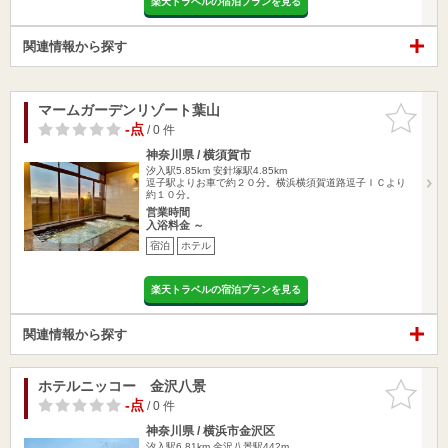
楽天トラベルの宿泊プランを見る
関連情報から探す
マームガーデンリゾート葉山
お気に入
りに追加
-点
/ 0 件
神奈川県 / 横須賀市
汐入駅5.85km
安針塚駅4.85km
逗子駅よりお車で約２０分。横浜横須賀道路逗子ＩＣより
約１０分。
営業時間
入浴料金 ～
宿泊
ホテル
楽天トラベルの宿泊プランを見る
関連情報から探す
ホテルニッコー 金沢八景
お気に入
りに追加
-点
/ 0 件
神奈川県 / 横浜市金沢区
汐入駅6.81km
金沢八景駅442m