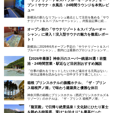
プン！サウナ・水風呂・24時間ラウンジを本気レビ
ュー
新横浜の新たなリフレッシュ拠点として注目を集める「サウ
ナリゾート＆スパ ブルーオーシャン」。内覧会記事に続
き、今回は実際に体験してみたリアルな様子をレポートしま
す。サウナや水風呂の気持ちよさはもちろん、リラックスス
オープン前の「サウナリゾート＆スパ ブルーオー
ペースの過ごしやすさまで徹底チェック。新横浜エリアで日
シャン」に潜入！没入型サウナの魅力を徹底レポー
常の疲れをリセットしたい人、ライブやスポーツ観戦遠征組
は必見です。
ト！
新横浜に2026年6月オープン予定の「サウナリゾート＆スパ
ブルーオーシャン」。館内には最新のプロジェクションマッ
ピングが多用され、まるで世界を旅しているかのような圧倒
的な“没入感（イマーシブ）”を体験できます。
【2026年最新】神奈川のスーパー銭湯26選！岩盤
浴・24時間営業・駅近など目的別おすすめ施設
「仕事の疲れをリセットしたいけれど遠出する元気はない」
今回は、そんな大注目の施設に一足先にお邪魔し、その全貌
「休日は漫画を読みながら一日中ダラダラ過ごしたい」
を見学させていただきました！
「子ども連れでも気兼ねなく、家事を忘れてリフレッシュし
たい」
サウナ室の中に咲き誇る桜、魚たちが泳ぐ水風呂、そしてバ
箱根 プリンスホテルの旗艦ホテル、「ザ・プリン
リのビーチを思わせる休憩スペース…。驚きの連続だった館
ス箱根芦ノ湖」で味わう建築美と優雅な休日
そんな「癒やされたい」という願いを叶えてくれるのが、神
内の様子をレポートします！
奈川県のスーパー銭湯。
神奈川県の箱根にプリンスホテル（西武プリンスホテルズ＆
神奈川県には、サウナや岩盤浴、一日中遊べるエンタメ施設
リゾーツ）のホテルは、「ザ・プリンス 箱根芦ノ湖」「芦
など、“非日常”を味わえるスーパー銭湯が数多く揃っていま
ノ湖畔 蛸川温泉 龍宮殿」「箱根湯の花プリンスホテル」
す。しかし、選択肢が多いからこそ「どの施設か迷ってしま
「箱根仙石原プリンスホテル」と4軒あり、今回ご紹介する
う」という人も多いはず。
「龍宮殿」で日帰り絶景温泉！文化財にひたり富士
「ザ・プリンス 箱根芦ノ湖」は、その中でもフラッグシッ
を眺める特等席。実は“お泊まり”も最高だった
プ（旗艦）に位置づけられる特別なホテルです。