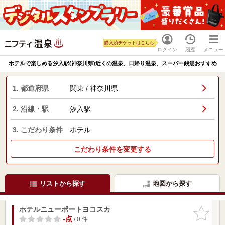
購入済チケットはこちら
ログイン
履歴
メニュー
ホテルで楽しめる汐入駅(神奈川県)近くの温泉、日帰り温泉、スーパー銭湯おすすめ
1. 都道府県
関東 / 神奈川県
2. 沿線・駅
汐入駅
3. こだわり条件
ホテル
こだわり条件を変更する
リストから探す
地図から探す
ホテルニューポートヨコスカ
お気に入
りに追加
-点
/ 0 件