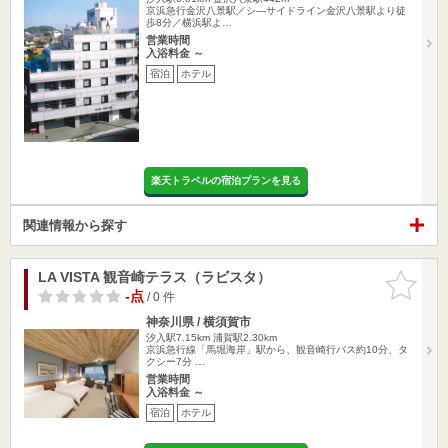
京浜急行金沢八景駅／シ―サイドライン金沢八景駅より徒
歩8分／横浜駅よ…
営業時間
入浴料金 ～
宿泊
ホテル
楽天トラベルの宿泊プランを見る
関連情報から探す
LA VISTA 観音崎テラス（ラビスタ）
お気に入
りに追加
-点
/ 0 件
神奈川県 / 横須賀市
汐入駅7.15km
浦賀駅2.30km
京浜急行線「馬堀海岸」駅から、観音崎行バス約10分、タ
クシー7分 …
営業時間
入浴料金 ～
宿泊
ホテル