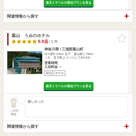
楽天トラベルの宿泊プランを見る
関連情報から探す
葉山 うみのホテル
お気に入
りに追加
5.0点
/ 1 件
神奈川県 / 三浦郡葉山町
汐入駅8.34km
逗子・葉山駅1.79km
ＪＲ 逗子駅よりバスにて約10分
営業時間
入浴料金 ～
宿泊
ホテル
楽天トラベルの宿泊プランを見る
楽しかった
～10代
男性
関連情報から探す