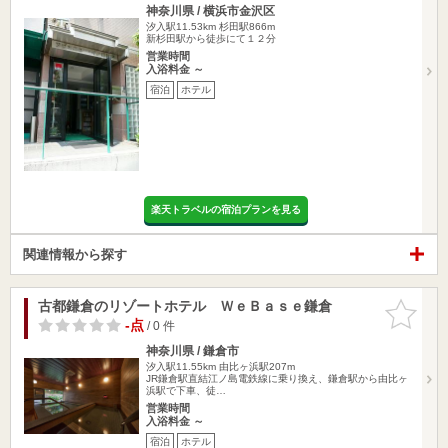
神奈川県 / 横浜市金沢区
汐入駅11.53km
杉田駅866m
新杉田駅から徒歩にて１２分
営業時間
入浴料金 ～
宿泊
ホテル
楽天トラベルの宿泊プランを見る
関連情報から探す
古都鎌倉のリゾートホテル ＷｅＢａｓｅ鎌倉
お気に入
りに追加
-点
/ 0 件
神奈川県 / 鎌倉市
汐入駅11.55km
由比ヶ浜駅207m
JR鎌倉駅直結江ノ島電鉄線に乗り換え、鎌倉駅から由比ヶ
浜駅で下車、徒…
営業時間
入浴料金 ～
宿泊
ホテル