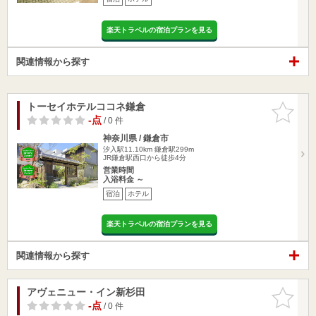
楽天トラベルの宿泊プランを見る
関連情報から探す
トーセイホテルココネ鎌倉
お気に入
りに追加
-点
/ 0 件
神奈川県 / 鎌倉市
汐入駅11.10km
鎌倉駅299m
JR鎌倉駅西口から徒歩4分
営業時間
入浴料金 ～
宿泊
ホテル
楽天トラベルの宿泊プランを見る
関連情報から探す
アヴェニュー・イン新杉田
お気に入
りに追加
-点
/ 0 件