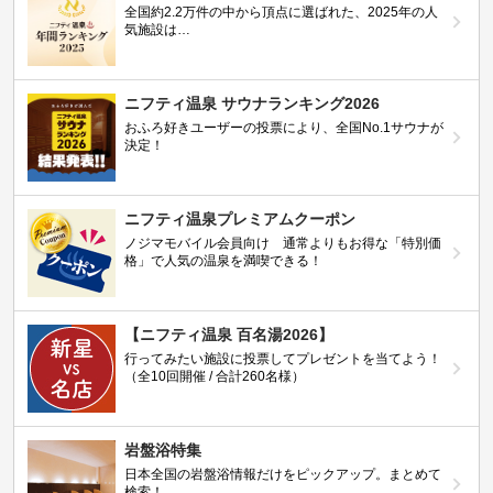
全国約2.2万件の中から頂点に選ばれた、2025年の人
気施設は…
ニフティ温泉 サウナランキング2026
おふろ好きユーザーの投票により、全国No.1サウナが
決定！
ニフティ温泉プレミアムクーポン
ノジマモバイル会員向け 通常よりもお得な「特別価
格」で人気の温泉を満喫できる！
【ニフティ温泉 百名湯2026】
行ってみたい施設に投票してプレゼントを当てよう！
（全10回開催 / 合計260名様）
岩盤浴特集
日本全国の岩盤浴情報だけをピックアップ。まとめて
検索！