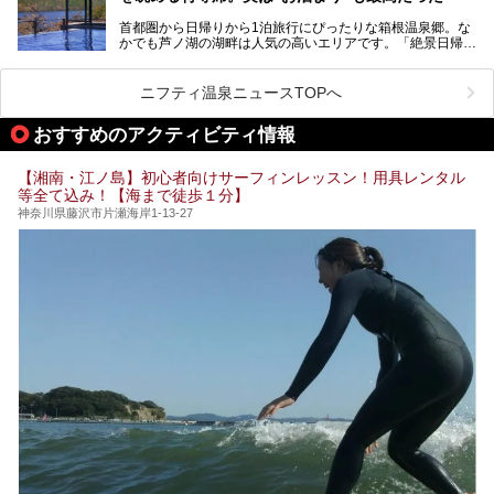
そこで今回は、神奈川県内の人気施設26選を「安さ」「岩
盤浴・漫画の充実度」「景色の良さ」「高級感」「深夜営
首都圏から日帰りから1泊旅行にぴったりな箱根温泉郷。な
昭和の日本を代表する建築家の一人、村野藤吾が芦ノ湖の畔
業」「駅近」など、目的別に厳選して紹介します。
かでも芦ノ湖の湖畔は人気の高いエリアです。「絶景日帰り
に建てた桃源郷のようなホテルがここ。自家源泉の温泉や、
今の気分にぴったりの施設を見つけて、最高のリフレッシュ
温泉 龍宮殿本館」は、露天風呂から芦ノ湖と富士山の両方
こだわりぬいた食もあわせて、このホテルの魅力をレポート
時間を過ごす参考にしていただけますと幸いです。
が楽しめるまさに眺望自慢の日帰り温泉。
します。
ニフティ温泉ニュースTOPへ
そしてここは全24室の「箱根 芦ノ湖畔蛸川温泉 龍宮殿」と
───
して宿泊もできます。宿泊者は「龍宮殿本館」の営業時間に
提供元：株式会社西武・プリンスホテルズワールドワイド
おすすめのアクティビティ情報
加えて、朝6時からの宿泊者専用時間帯にも「龍宮殿本館」
【PR】
のお風呂が利用できます。
この記事はザ・プリンス 箱根芦ノ湖のPR記事です。
【湘南・江ノ島】初心者向けサーフィンレッスン！用具レンタル
今回は日帰り温泉としての「絶景日帰り温泉 龍宮殿本館
等全て込み！【海まで徒歩１分】
（以下、龍宮殿本館）」と、旅館としての「箱根 芦ノ湖畔
蛸川温泉 龍宮殿（以下、龍宮殿）」の両方の魅力をたっぷ
神奈川県藤沢市片瀬海岸1-13-27
りお伝えします！
ここは箱根神社、九頭龍神社、白龍神社、箱根元宮と箱根の
4つの神社に囲まれたパワースポットです。
───
提供元：株式会社西武・プリンスホテルズワールドワイド
【PR】
この記事は箱根 芦ノ湖畔蛸川温泉 龍宮殿のPR記事です。