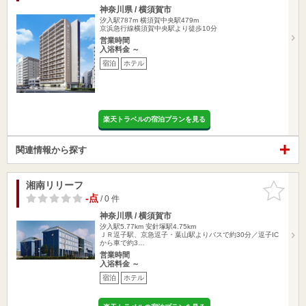
神奈川県 / 横須賀市
汐入駅787m
横須賀中央駅479m
京浜急行線横須賀中央駅より徒歩10分
営業時間
入浴料金 ～
宿泊
ホテル
楽天トラベルの宿泊プランを見る
関連情報から探す
湘南リリーフ
お気に入
りに追加
-点
/ 0 件
神奈川県 / 横須賀市
汐入駅5.77km
安針塚駅4.75km
ＪＲ逗子駅、京急逗子・葉山駅よりバスで約30分／逗子IC
から車で約3…
営業時間
入浴料金 ～
宿泊
ホテル