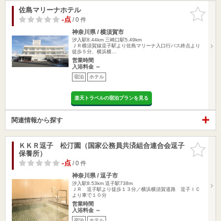
佐島マリーナホテル
お気に入
りに追加
-点
/ 0 件
神奈川県 / 横須賀市
汐入駅8.44km
三崎口駅5.49km
ＪＲ横須賀線逗子駅より佐島マリーナ入口行バス終点より
徒歩５分、横浜横…
営業時間
入浴料金 ～
宿泊
ホテル
楽天トラベルの宿泊プランを見る
関連情報から探す
ＫＫＲ逗子 松汀園（国家公務員共済組合連合会逗子
お気に入
保養所）
りに追加
-点
/ 0 件
神奈川県 / 逗子市
汐入駅8.53km
逗子駅738m
ＪＲ 逗子駅より徒歩１３分／横浜横須賀道路 逗子ＩＣ
より車で１０分
営業時間
入浴料金 ～
宿泊
ホテル