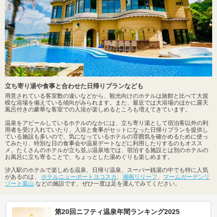
立ち寄り湯や食事と合わせた日帰りプランなども
用意されている客室数の違いなどから、観光向けのホテルは旅館と比べて大規
模な浴場を備えている傾向がみられます。また、最近では大浴場のほかに露天
風呂付きの豪華な客室での入浴が楽しめるところも増えてきています。
温泉をアピールしているホテルのなかには、立ち寄り湯として宿泊客以外の利
用者を受け入れていたり、入浴と食事がセットになった日帰りプランを提供し
ている施設も多いので、気になっているホテルの雰囲気を確かめるために使っ
てみたり、特別な日の食事会や温泉デートなどに利用したりするのもオスス
メ。たくさんのホテルが立ち並ぶ温泉地では、宿泊する施設とは別のホテルの
お風呂に立ち寄ることで、ちょっとした湯めぐりも楽しめます。
汐入駅のホテルで楽しめる温泉、日帰り温泉、スーパー銭湯の中でも特に人気
があるのは、
ホテルニューポートヨコスカ
、
湘南リリーフ
、
マームガーデンリ
ゾート葉山
などの施設です。ぜひ一度は足を運んでみてください。
第20回ニフティ温泉年間ランキング2025