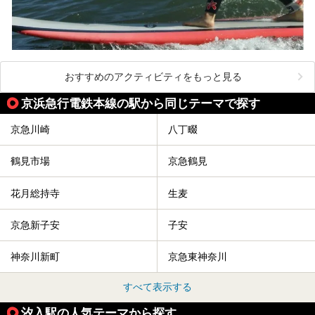
おすすめのアクティビティをもっと見る
京浜急行電鉄本線の駅から同じテーマで探す
京急川崎
八丁畷
鶴見市場
京急鶴見
花月総持寺
生麦
京急新子安
子安
神奈川新町
京急東神奈川
すべて表示する
汐入駅の人気テーマから探す