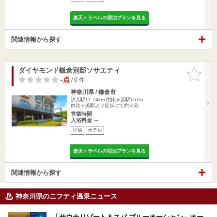
楽天トラベルの宿泊プランを見る
関連情報から探す
ダイヤモンド鎌倉別邸ソサエティ
お気に入
りに追加
-点
/ 0 件
神奈川県 / 鎌倉市
汐入駅11.74km
由比ヶ浜駅167m
由比ヶ浜駅より徒歩にて約３分
営業時間
入浴料金 ～
宿泊
ホテル
楽天トラベルの宿泊プランを見る
関連情報から探す
神奈川県のニフティ温泉ニュース
「サウナリゾート＆スパ ブルーオーシャン」オー