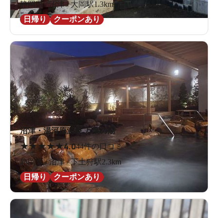
静岡県 / 沼津 / 大岡駅1.3km
日帰り
クーポンあり
沼津・湯河原温泉 万葉の湯
★
★
★
★
★
4.0
44件の口コミ
静岡県 / 沼津 / 下土狩駅2.3km
日帰り
クーポンあり