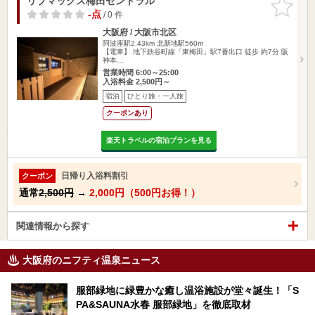
リブマックス梅田セントラル
お気に入
りに追加
-点
/ 0 件
大阪府 / 大阪市北区
阿波座駅2.43km
北新地駅560m
【電車】 地下鉄谷町線「東梅田」駅7番出口 徒歩 約7分 阪
神本…
営業時間 6:00～25:00
入浴料金 2,500円～
宿泊
ひとり旅・一人旅
クーポンあり
楽天トラベルの宿泊プランを見る
日帰り入浴料割引
クーポン
通常
2,500円
→
2,000円（500円お得！）
関連情報から探す
大阪府のニフティ温泉ニュース
服部緑地に緑豊かな癒し温浴施設が堂々誕生！「S
PA&SAUNA水春 服部緑地」を徹底取材