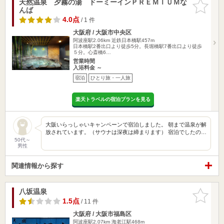
天然温泉 夕霧の湯 ドーミーインＰＲＥＭＩＵＭな
お気に入
んば
りに追加
4.0点
/ 1 件
大阪府 / 大阪市中央区
阿波座駅2.06km
近鉄日本橋駅457m
日本橋駅2番出口より徒歩5分。長堀橋駅7番出口より徒歩
５分。心斎橋6…
営業時間
入浴料金 ～
宿泊
ひとり旅・一人旅
楽天トラベルの宿泊プランを見る
大阪いらっしゃいキャンペーンで宿泊しました。 朝まで温泉が解
放されています。（サウナは深夜は締まります） 宿泊でしたの…
50代～
男性
関連情報から探す
八坂温泉
お気に入
りに追加
1.5点
/ 11 件
大阪府 / 大阪市福島区
阿波座駅2.07km
海老江駅468m