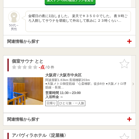
楽天トラベルの宿泊プランを見る
金曜日の夜に1泊しました。 楽天で￥３５００でした。 夜９時ご
ろ入館してサウナを堪能して外出して飲みに ２３時くらい…
50代～
男性
関連情報から探す
個室サウナ とと
お気に入
りに追加
-点
/ 0 件
大阪府 / 大阪市中央区
阿波座駅1.63km
長堀橋駅203m
●大阪メトロ御堂筋線「心斎橋駅」徒歩6分 ●大阪メトロ堺
筋線・長堀…
営業時間 11:30～23:00
入浴料金 ～
日帰り
ひとり旅・一人旅
関連情報から探す
アパヴィラホテル〈淀屋橋〉
お気に入