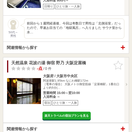
入浴料金 800円～
日帰り
ひとり旅・一人旅
前回から１週間経過後、今回は奇数日で男性は「北側浴室」だっ
たので、早速お目当ての「地獄風呂」へ入りました サウナ室から
水…
50代～
男性
関連情報から探す
天然温泉 花波の湯 御宿 野乃 大阪淀屋橋
お気に入
りに追加
-点
/ 0 件
大阪府 / 大阪市中央区
阿波座駅1.95km
なにわ橋駅172m
［電車の場合］ 大阪メトロ御堂筋線「淀屋橋駅」1番出口
より約5分(…
営業時間 15:00～翌10:00
入浴料金 ～
宿泊
ひとり旅・一人旅
楽天トラベルの宿泊プランを見る
関連情報から探す