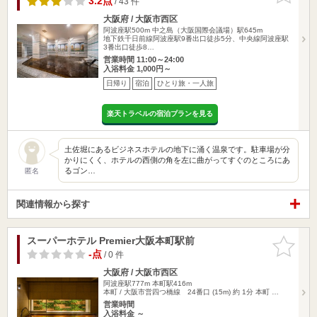
3.2点
/ 43 件
大阪府 / 大阪市西区
阿波座駅500m
中之島（大阪国際会議場）駅645m
地下鉄千日前線阿波座駅9番出口徒歩5分、中央線阿波座駅
3番出口徒歩8…
営業時間 11:00～24:00
入浴料金 1,000円～
日帰り
宿泊
ひとり旅・一人旅
楽天トラベルの宿泊プランを見る
土佐堀にあるビジネスホテルの地下に涌く温泉です。駐車場が分
かりにくく、ホテルの西側の角を左に曲がってすぐのところにあ
るゴン…
匿名
関連情報から探す
スーパーホテル Premier大阪本町駅前
お気に入
りに追加
-点
/ 0 件
大阪府 / 大阪市西区
阿波座駅777m
本町駅416m
本町 / 大阪市営四つ橋線 24番口 (15m) 約 1分 本町 …
営業時間
入浴料金 ～