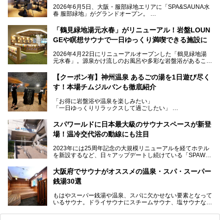
2026年6月5日、大阪・服部緑地エリアに「SPA&SAUNA水
春 服部緑地」がグランドオープン。
当初の計画から約5年の時を経て誕生した本施設は、温泉・
「鶴見緑地湯元水春」がリニューアル！岩盤LOUN
サウナ・岩盤浴・フィットネス・ラウンジ・レストランなど
GEや瞑想サウナで一日ゆっくり満喫できる施設に
を融合した、これまでの“水春”のイメージをさらに進化させ
た大型ウェルネス施設です。
2026年4月22日にリニューアルオープンした「鶴見緑地湯
元水春」。源泉かけ流しのお風呂や多彩な岩盤浴があること
今回はオープン前の内覧会に参加し、館内のこだわりポイン
で人気の施設ですが、リニューアルを経てこれまで以上
トを徹底取材してきました。
に“一日中くつろげる場所”としてパワーアップしています。
サウナー注目の3種のサウナや160cmの深水風呂、没入感の
【クーポン有】神州温泉 あるごの湯を1日遊び尽く
高い岩盤浴エリア、日本最大の台数を誇る最新AIフィットネ
す！本場チムジルバンも徹底紹介
今回のリニューアルでは、新たに登場した瞑想サウナをはじ
スマシンなど、見どころ満載の館内を詳しくご紹介します。
め、岩盤浴エリアや休憩スペースの充実、レストランなど、
「お得に岩盤浴や温泉を楽しみたい」
見どころが盛りだくさん。日常の疲れを癒やしたい方はもち
「一日ゆっくりリラックスして過ごしたい」
ろん、休日にゆったり過ごしたい方にもぴったりの内容とな
そんな方におすすめなのが、クーポンを使ってお得に長時間
っています。
利用できる「神州温泉 あるごの湯」です。
スパワールドに日本最大級のサウナスペースが新登
本記事では、そんなリニューアル後の注目ポイントを詳しく
場！温冷交代浴の動線にも注目
あるごの湯は、大阪府豊中市にある日帰り温浴施設で、阪急
紹介します。これから「鶴見緑地湯元水春」に訪れる方や、
宝塚線「三国駅」から徒歩約10分とアクセスも良好です。
より満足度の高い過ごし方をしたい方はぜひお読みくださ
2023年には25周年記念の大規模リニューアルを経てホテル
チムジルバン（岩盤浴）を中心に、発汗・リラックス・漫画
い。
を新設するなど、日々アップデートし続けている「SPAWO
タイムまで満喫できる長時間滞在型の施設なので、一日中ゆ
RLD HOTEL＆RESORT」（以下スパワールド）。
ったりと過ごしたいときにおすすめ。大うちわやタオルによ
そんなスパワールドが2025年11月15日（土）に、新たな浴
る迫力ある熱波パフォーマンスも毎日行われており、“とと
大阪府でサウナがオススメの温泉・スパ・スーパー
室や日本最大級140人収容の大規模サウナを携えてリニュー
のう”体験をしっかり楽しめるのもポイントです。
銭湯30選
アルオープン！浴室である4F・6Fそれぞれにリニューアル
が施されており、その総工費はなんと13.5億円！
さらに館内でくつろぐだけでなく、隣接するビルにはカラオ
もはやスーパー銭湯や温泉、スパに欠かせない要素となって
大規模リニューアルの全容を確認すべく、リニューアルプレ
ケやボウリングといった遊び場もあり、友人同士やカップル
いるサウナ。ドライサウナにスチームサウナ、塩サウナな
オープンイベントに行ってきました！今回はそのリニューア
で“遊び+癒し”の一日を過ごすのにもぴったり。
ど、いくつか異なるタイプが楽しめたり、水風呂や外気浴ス
ル部分の概要をお届けします。
ペース、ロウリュウなど、心ゆくまで楽しむためのサービス
今回は、あるごの湯を訪問し、チムジルバンやお風呂、食事