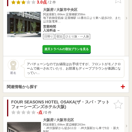
りに追加
3.0点
/ 2 件
大阪府 / 大阪市中央区
阿波座駅1.66km
淀屋橋駅358m
地下鉄御堂筋線 淀屋橋駅 11番出口より東へ徒歩2分、また
は京阪電車…
営業時間
入浴料金 ～
日帰り
宿泊
ひとり旅・一人旅
楽天トラベルの宿泊プランを見る
アパチェーンなのでお値段はお手頃ですが、フロントがモノクロ
ームで統一されていたり、お部屋もディープブラウンが基調にな
ってい…
匿名
関連情報から探す
FOUR SEASONS HOTEL OSAKA(ザ・スパ・アット
お気に入
フォーシーズンズホテル大阪)
りに追加
-点
/ 0 件
大阪府 / 大阪市北区
阿波座駅1.69km
渡辺橋駅263m
・JR大阪駅から徒歩11分 ・JR大阪駅から車で5分 ・新大
阪駅…