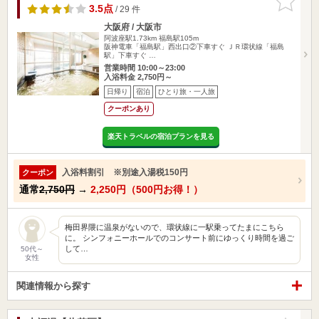
りに追加
3.5点
/ 29 件
大阪府 / 大阪市
阿波座駅1.73km
福島駅105m
阪神電車「福島駅」西出口②下車すぐ ＪＲ環状線「福島
駅」下車すぐ …
営業時間 10:00～23:00
入浴料金 2,750円～
日帰り
宿泊
ひとり旅・一人旅
クーポンあり
楽天トラベルの宿泊プランを見る
入浴料割引 ※別途入湯税150円
クーポン
通常
2,750円
→
2,250円（500円お得！）
梅田界隈に温泉がないので、環状線に一駅乗ってたまにこちら
に。 シンフォニーホールでのコンサート前にゆっくり時間を過ご
して…
50代～
女性
関連情報から探す