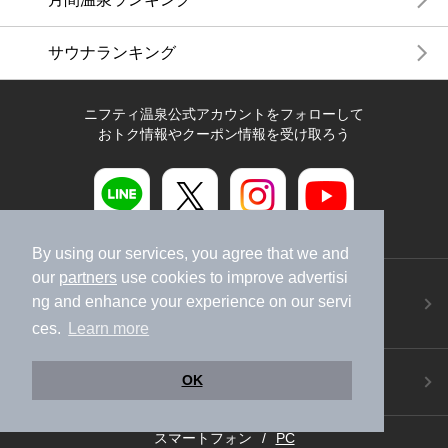
サウナランキング
ニフティ温泉公式アカウントをフォローして
おトク情報やクーポン情報を受け取ろう
By using our services, you agree that we and
our
partners
use cookies to improve advertisi
ニフティ温泉アプリ
ng and enhance your experience on our servi
地図から温泉検索！お得な限定クーポンも！
今すぐダウンロード！
ces.
Learn more
ご意見ご要望 ・お問い合わせ
OK
施設データの新規追加や修正依頼もこちらから
スマートフォン
/
PC