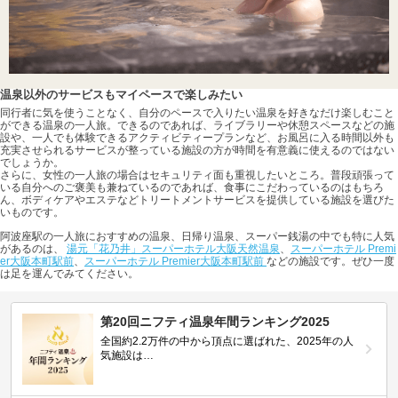
温泉以外のサービスもマイペースで楽しみたい
同行者に気を使うことなく、自分のペースで入りたい温泉を好きなだけ楽しむこと
ができる温泉の一人旅。できるのであれば、ライブラリーや休憩スペースなどの施
設や、一人でも体験できるアクティビティープランなど、お風呂に入る時間以外も
充実させられるサービスが整っている施設の方が時間を有意義に使えるのではない
でしょうか。
さらに、女性の一人旅の場合はセキュリティ面も重視したいところ。普段頑張って
いる自分へのご褒美も兼ねているのであれば、食事にこだわっているのはもちろ
ん、ボディケアやエステなどトリートメントサービスを提供している施設を選びた
いものです。
阿波座駅の一人旅におすすめの温泉、日帰り温泉、スーパー銭湯の中でも特に人気
があるのは、
湯元「花乃井」スーパーホテル大阪天然温泉
、
スーパーホテル Premi
er大阪本町駅前
、
スーパーホテル Premier大阪本町駅前
などの施設です。ぜひ一度
は足を運んでみてください。
第20回ニフティ温泉年間ランキング2025
全国約2.2万件の中から頂点に選ばれた、2025年の人
気施設は…