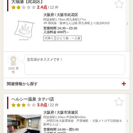
大福湯【此花区】
お気に入
りに追加
2.4点
/ 12 件
大阪府 / 大阪市此花区
阿波座駅1.76km
西九条駅177m
JR 環状線・阪神なんば線 西九条駅より徒歩約3分
営業時間 14:30～23:30
入浴料金 600円～
日帰り
ひとり旅・一人旅
交互浴がオススメです！
20代 男
性
関連情報から探す
ヘルシー温泉 タテバ店
お気に入
りに追加
3.0点
/ 22 件
大阪府 / 大阪市浪速区
阿波座駅1.93km
芦原町駅430m
・JR西日本大阪環状線 芦原橋駅 ・大阪メトロ千日前線＆
阪神なんば…
営業時間 14:00～翌5:00