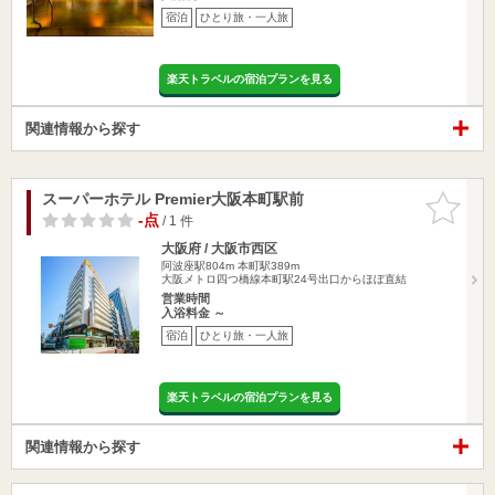
宿泊
ひとり旅・一人旅
楽天トラベルの宿泊プランを見る
関連情報から探す
スーパーホテル Premier大阪本町駅前
お気に入
りに追加
-点
/ 1 件
大阪府 / 大阪市西区
阿波座駅804m
本町駅389m
大阪メトロ四つ橋線本町駅24号出口からほぼ直結
営業時間
入浴料金 ～
宿泊
ひとり旅・一人旅
楽天トラベルの宿泊プランを見る
関連情報から探す