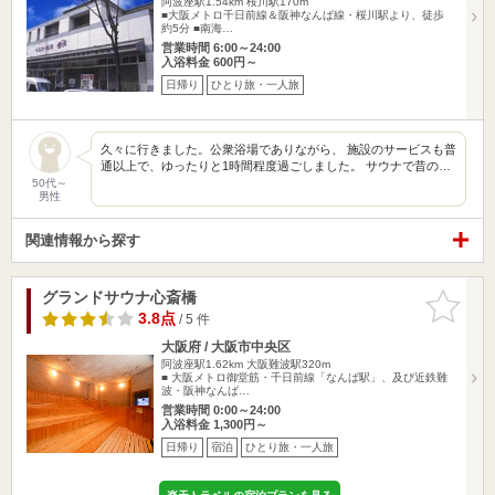
阿波座駅1.54km
桜川駅170m
■大阪メトロ千日前線＆阪神なんば線・桜川駅より、徒歩
約5分 ■南海…
営業時間 6:00～24:00
入浴料金 600円～
日帰り
ひとり旅・一人旅
久々に行きました。公衆浴場でありながら、 施設のサービスも普
通以上で、ゆったりと1時間程度過ごしました。 サウナで昔の…
50代～
男性
関連情報から探す
グランドサウナ心斎橋
お気に入
りに追加
3.8点
/ 5 件
大阪府 / 大阪市中央区
阿波座駅1.62km
大阪難波駅320m
■ 大阪メトロ御堂筋・千日前線「なんば駅」、及び近鉄難
波・阪神なんば…
営業時間 0:00～24:00
入浴料金 1,300円～
日帰り
宿泊
ひとり旅・一人旅