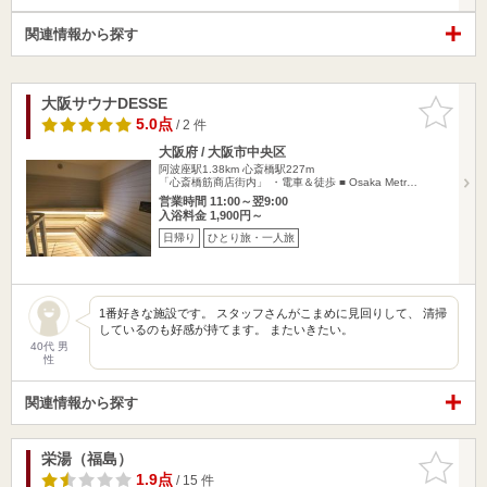
関連情報から探す
大阪サウナDESSE
お気に入
りに追加
5.0点
/ 2 件
大阪府 / 大阪市中央区
阿波座駅1.38km
心斎橋駅227m
「心斎橋筋商店街内」 ・電車＆徒歩 ■ Osaka Metr…
営業時間 11:00～翌9:00
入浴料金 1,900円～
日帰り
ひとり旅・一人旅
1番好きな施設です。 スタッフさんがこまめに見回りして、 清掃
しているのも好感が持てます。 またいきたい。
40代 男
性
関連情報から探す
栄湯（福島）
お気に入
りに追加
1.9点
/ 15 件