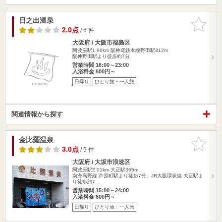
日之出温泉
お気に入
りに追加
2.0点
/ 6 件
大阪府 / 大阪市福島区
阿波座駅1.96km
阪神電鉄本線野田駅312m
阪神野田駅より徒歩約7分
営業時間 16:00～23:00
入浴料金 600円～
日帰り
ひとり旅・一人旅
関連情報から探す
金比羅温泉
お気に入
りに追加
3.0点
/ 5 件
大阪府 / 大坂市浪速区
阿波座駅2.01km
大正駅365m
南海高野線 芦原町駅より徒歩7分、JR大阪環状線 大正駅よ
り徒歩約7…
営業時間 15:00～24:00
入浴料金 600円～
日帰り
ひとり旅・一人旅