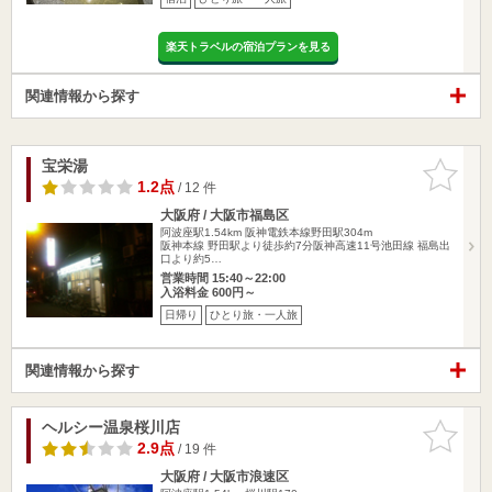
楽天トラベルの宿泊プランを見る
関連情報から探す
宝栄湯
お気に入
りに追加
1.2点
/ 12 件
大阪府 / 大阪市福島区
阿波座駅1.54km
阪神電鉄本線野田駅304m
阪神本線 野田駅より徒歩約7分阪神高速11号池田線 福島出
口より約5…
営業時間 15:40～22:00
入浴料金 600円～
日帰り
ひとり旅・一人旅
関連情報から探す
ヘルシー温泉桜川店
お気に入
りに追加
2.9点
/ 19 件
大阪府 / 大阪市浪速区