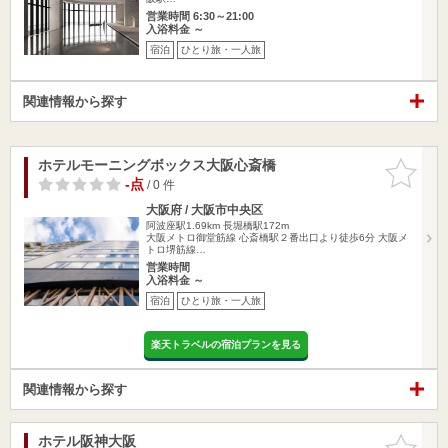
営業時間 6:30～21:00
入浴料金 ～
宿泊
ひとり旅・一人旅
関連情報から探す
ホテルモーニングボックス大阪心斎橋
お気に入
りに追加
-点
/ 0 件
大阪府 / 大阪市中央区
阿波座駅1.69km
長堀橋駅172m
大阪メトロ御堂筋線 心斎橋駅２番出口より徒歩6分 大阪メ
トロ堺筋線…
営業時間
入浴料金 ～
宿泊
ひとり旅・一人旅
楽天トラベルの宿泊プランを見る
関連情報から探す
ホテル阪神大阪
お気に入