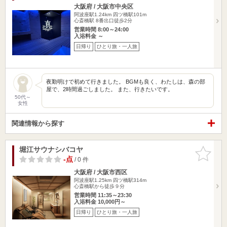
大阪府 / 大阪市中央区
阿波座駅1.24km
四ツ橋駅101m
心斎橋駅 8番出口徒歩2分
営業時間 8:00～24:00
入浴料金 ～
日帰り
ひとり旅・一人旅
夜勤明けで初めて行きました。 BGMも良く、わたしは、森の部
屋で、2時間過ごしました。 また、行きたいです。
50代～
女性
関連情報から探す
堀江サウナシバコヤ
お気に入
りに追加
-点
/ 0 件
大阪府 / 大阪市西区
阿波座駅1.25km
四ツ橋駅314m
心斎橋駅から徒歩９分
営業時間 11:35～23:30
入浴料金 10,000円～
日帰り
ひとり旅・一人旅