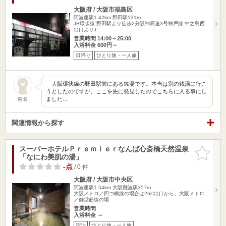
大阪府 / 大阪市福島区
阿波座駅1.42km
野田駅131m
JR環状線 野田駅より徒歩2分阪神高速3号神戸線 中之島西
出口よりJ…
営業時間 14:00～25:00
入浴料金 600円～
日帰り
ひとり旅・一人旅
大阪環状線の野田駅前にある銭湯です。本当は別の銭湯に行こ
うとしたのですが、ここを先に発見したのでこちらに入る事にし
ました…
匿名
関連情報から探す
スーパーホテルＰｒｅｍｉｅｒなんば心斎橋天然温泉
お気に入
「なにわ美肌の湯」
りに追加
-点
/ 0 件
大阪府 / 大阪市中央区
阿波座駅1.54km
大阪難波駅357m
大阪メトロ／四つ橋線の場合は26C出口から、大阪メトロ
／御堂筋線の場…
営業時間
入浴料金 ～
宿泊
ひとり旅・一人旅