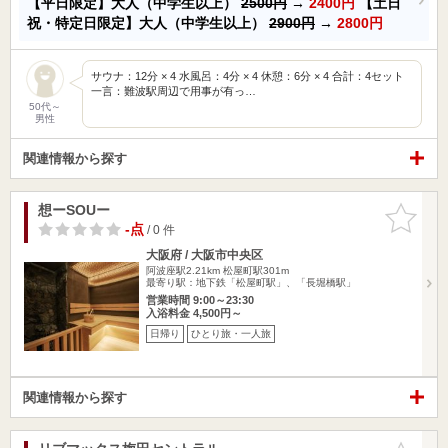
【平日限定】大人（中学生以上）
2500円
→
2400円
【土日
祝・特定日限定】大人（中学生以上）
2900円
→
2800円
サウナ：12分 × 4 水風呂：4分 × 4 休憩：6分 × 4 合計：4セット
一言：難波駅周辺で用事が有っ…
50代～
男性
関連情報から探す
想ーSOUー
お気に入
りに追加
-点
/ 0 件
大阪府 / 大阪市中央区
阿波座駅2.21km
松屋町駅301m
最寄り駅：地下鉄「松屋町駅」、「長堀橋駅」
営業時間 9:00～23:30
入浴料金 4,500円～
日帰り
ひとり旅・一人旅
関連情報から探す