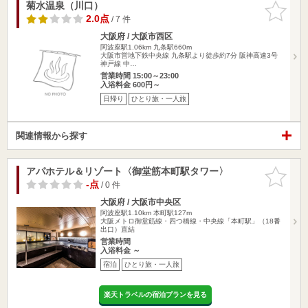
菊水温泉（川口）
お気に入
りに追加
2.0点
/ 7 件
大阪府 / 大阪市西区
阿波座駅1.06km
九条駅660m
大阪市営地下鉄中央線 九条駅より徒歩約7分 阪神高速3号
神戸線 中…
営業時間 15:00～23:00
入浴料金 600円～
日帰り
ひとり旅・一人旅
関連情報から探す
アパホテル＆リゾート〈御堂筋本町駅タワー〉
お気に入
りに追加
-点
/ 0 件
大阪府 / 大阪市中央区
阿波座駅1.10km
本町駅127m
大阪メトロ御堂筋線・四つ橋線・中央線「本町駅」（18番
出口）直結
営業時間
入浴料金 ～
宿泊
ひとり旅・一人旅
楽天トラベルの宿泊プランを見る