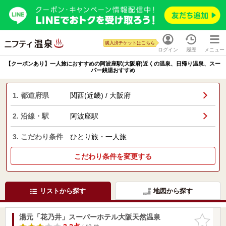
購入済チケットはこちら
ログイン
履歴
メニュー
【クーポンあり】一人旅におすすめの阿波座駅(大阪府)近くの温泉、日帰り温泉、スー
パー銭湯おすすめ
1. 都道府県
関西(近畿) / 大阪府
2. 沿線・駅
阿波座駅
3. こだわり条件
ひとり旅・一人旅
こだわり条件を変更する
リストから探す
地図から探す
湯元「花乃井」スーパーホテル大阪天然温泉
お気に入
りに追加