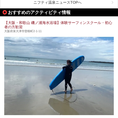
が充実した施設も多くみられます。
ニフティ温泉ニュースTOPへ
処にいたるまで魅力をたっぷり堪能してきたので、その全容
を詳しく紹介します！
今回はそんなサウナにこだわった、大阪府内のオススメ温
おすすめのアクティビティ情報
泉・銭湯・スパを30件紹介したいと思います！
【大阪・和歌山 磯ノ浦海水浴場】体験サーフィンスクール・初心
者の方歓迎
大阪府泉大津市曽根町2-1-11