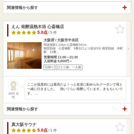
関連情報から探す
えん 発酵温熱木浴 心斎橋店
お気に入
りに追加
5.0点
/ 5 件
大阪府 / 大阪市中央区
阿波座駅1.12km
心斎橋駅341m
御堂筋線 心斎橋駅 3番出口より徒歩5分 御堂筋線 本町
駅 13番…
営業時間 11:00～21:30
入浴料金 6,600円～
日帰り
ひとり旅・一人旅
ここが温度的には最高だよ！っと友達に勧められクーポンで母と
一緒に行きました。 熱いぐらい発酵しています。きもちいいで
す。 …
40代 女
性
関連情報から探す
真大阪サウナ
お気に入
りに追加
5.0点
/ 1 件