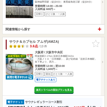
阪神線野田駅（徒歩6分） 東西線海老江駅（徒歩6分）
営業時間 14:00～25:00
入浴料金 600円～
日帰り
ひとり旅・一人旅
関連情報から探す
サウナ＆カプセル アムザ(AMZA)
お気に入
りに追加
3.6点
/ 13 件
大阪府 / 大阪市中央区
阿波座駅2.17km
近鉄日本橋駅242m
・大阪メトロ「日本橋駅」、及び近鉄線「近鉄日本橋駅」
各下車より、西方…
営業時間 12:00～翌10:00
入浴料金 1,600円～
日帰り
宿泊
ひとり旅・一人旅
電子チケットあり
楽天トラベルの宿泊プランを見る
サウナレギュラーコース割引
電子チケット