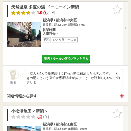
天然温泉 多宝の湯 ドーミーイン新潟
お気に入
りに追加
4.0点
/ 1 件
新潟県 / 新潟市中央区
越後石山駅3.50km
新潟駅547m
営業時間
入浴料金 ～
宿泊
ひとり旅・一人旅
楽天トラベルの宿泊プランを見る
友人と4人で新潟旅行に行った時に宿泊したホテルです。「と
きの湯」という宿泊者専用浴場があり、そこが評判らしいので泊
まりま…
匿名
関連情報から探す
小松湯亀田＜新潟＞
お気に入
りに追加
-点
/ 0 件
新潟県 / 新潟市江南区
越後石山駅3.54km
亀田駅1.19km