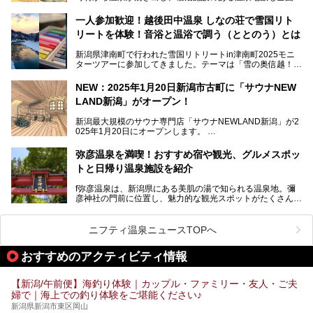
数で、魅力的な温泉がいっぱいの県でもあります。日帰りで
アフタースキーは温泉で決まりですね！
温泉が利用ができる宿泊施設も多く、スーパー銭湯も多彩な
一人参加歓迎！越後田中温泉 しなの荘で雪国リト
サービスを提供する施設がいろいろ。
リートを体験！音浴と温浴で調う（ととのう）とは
観光やレジャーに温泉を組み合わせれば、旅はさらに充実し
ますね。今回は、新潟県でおすすめのスーパー銭湯をご紹介
新潟県津南町で行われた雪国リトリートin津南町2025モニ
します。
ターツアーに参加してきました。テーマは「雪の奥信越！音
浴と温浴で調うリトリート」。
NEW：2025年1月20日新潟市古町に「サウナNEW
温泉ライターとして「温浴」は頻繁に体験していますが、
LAND新潟」がオープン！
「音浴」とは果たしてどんな体験なのでしょう？とても気に
なります。
新潟最大規模のサウナ専門店「サウナNEWLAND新潟」が2
025年1月20日にオープンします。
古町はかつて港町として栄えていた日本海有数の花街。この
街に再び笑顔と賑わいを取り戻し、新たなランドマークとし
なお、宿泊した温泉は日帰り入浴もできる秘湯「越後田中温
弥彦温泉を満喫！おすすめ宿や観光、グルメスポッ
て地域活性化を目指します。
泉 しなの荘」です。こちらについても詳しく紹介します。
トと日帰り温泉施設を紹介
サウナ室のテーマは「海賊船」‥⁉ ユニークなサウナ室を
含む３つのポイントをご紹介！
───
f弥彦温泉は、新潟県にある美肌の湯で知られる温泉地。彌
彦神社の門前に位置し、魅力的な観光スポットがたくさんあ
提供元：一般社団法人 雪国観光舎【PR】
ります。
この記事は一般社団法人 雪国観光舎のPRレポート記事で
この記事では、弥彦温泉の宿泊に最適なおすすめ宿や、日帰
ニフティ温泉ニュースTOPへ
す。
り施設、グルメスポット、弥彦の自然を堪能できる観光スポ
ットをご紹介します。初めての弥彦温泉旅行を計画している
おすすめのアクティビティ情報
方に向けて、弥彦温泉の魅力を存分にお伝えしますので、ぜ
ひ参考にしてみてくださいね！
【新潟/午前便】海釣り体験｜カップル・ファミリー・友人・ご夫
婦で｜海上での釣り体験をご堪能ください♪
新潟県新潟市東区岡山