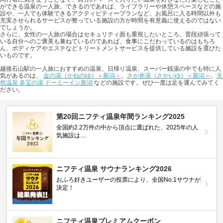
ができる温泉の一人旅。できるのであれば、ライブラリーや休憩スペースなどの施
設や、一人でも体験できるアクティビティープランなど、お風呂に入る時間以外も
充実させられるサービスが整っている施設の方が時間を有意義に使えるのではない
でしょうか。
さらに、女性の一人旅の場合はセキュリティ面も重視したいところ。普段頑張って
いる自分へのご褒美も兼ねているのであれば、食事にこだわっているのはもちろ
ん、ボディケアやエステなどトリートメントサービスを提供している施設を選びた
いものです。
越後石山駅の一人旅におすすめの温泉、日帰り温泉、スーパー銭湯の中でも特に人
気があるのは、
金の湯（かねのゆ）＜新潟＞
、
さか井湯（さかいゆ）＜新潟＞
、
天
然温泉 多宝の湯 ドーミーイン新潟
などの施設です。ぜひ一度は足を運んでみてく
ださい。
第20回ニフティ温泉年間ランキング2025
全国約2.2万件の中から頂点に選ばれた、2025年の人
気施設は…
ニフティ温泉 サウナランキング2026
おふろ好きユーザーの投票により、全国No.1サウナが
決定！
ニフティ温泉プレミアムクーポン