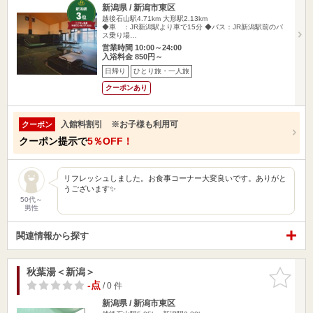
新潟県 / 新潟市東区
越後石山駅4.71km
大形駅2.13km
◆車 ：JR新潟駅より車で15分 ◆バス：JR新潟駅前のバ
ス乗り場…
営業時間 10:00～24:00
入浴料金 850円～
日帰り
ひとり旅・一人旅
クーポンあり
入館料割引 ※お子様も利用可
クーポン
クーポン提示で
5％OFF！
リフレッシュしました。お食事コーナー大変良いです。ありがと
うございます✨
50代～
男性
関連情報から探す
秋葉湯＜新潟＞
お気に入
りに追加
-点
/ 0 件
新潟県 / 新潟市東区