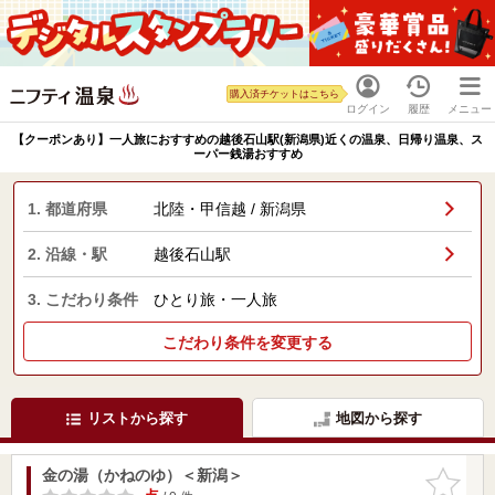
購入済チケットはこちら
ログイン
履歴
メニュー
【クーポンあり】一人旅におすすめの越後石山駅(新潟県)近くの温泉、日帰り温泉、ス
ーパー銭湯おすすめ
1. 都道府県
北陸・甲信越 / 新潟県
2. 沿線・駅
越後石山駅
3. こだわり条件
ひとり旅・一人旅
こだわり条件を変更する
リストから探す
地図から探す
金の湯（かねのゆ）＜新潟＞
お気に入
りに追加