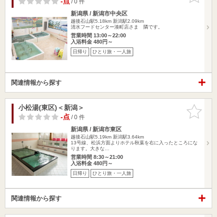
-点
/ 0 件
新潟県 / 新潟市中央区
越後石山駅5.18km
新潟駅2.09km
清水フードセンター湊町店さま 隣です。
営業時間 13:00～22:00
入浴料金 480円～
日帰り
ひとり旅・一人旅
関連情報から探す
小松湯(東区)＜新潟＞
お気に入
りに追加
-点
/ 0 件
新潟県 / 新潟市東区
越後石山駅5.19km
新潟駅3.64km
13号線、松浜方面よりホテル秋葉を右に入ったところにな
ります。大きな…
営業時間 8:30～21:00
入浴料金 480円～
日帰り
ひとり旅・一人旅
関連情報から探す