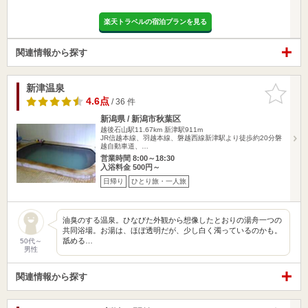
楽天トラベルの宿泊プランを見る
関連情報から探す
新津温泉
お気に入
りに追加
4.6点
/ 36 件
新潟県 / 新潟市秋葉区
越後石山駅11.67km
新津駅911m
JR信越本線、羽越本線、磐越西線新津駅より徒歩約20分磐
越自動車道、…
営業時間 8:00～18:30
入浴料金 500円～
日帰り
ひとり旅・一人旅
油臭のする温泉。ひなびた外観から想像したとおりの湯舟一つの
共同浴場。お湯は、ほぼ透明だが、少し白く濁っているのかも。
舐める…
50代～
男性
関連情報から探す