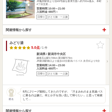
JR亀田駅前より旧49号線を新津方面へ約700m進み、本町
4丁目交差…
営業時間 10:00～21:00
入浴料金 480円～
日帰り
ひとり旅・一人旅
関連情報から探す
みどり湯
お気に入
りに追加
5.0点
/ 1 件
新潟県 / 新潟市中央区
越後石山駅3.59km
新潟駅579m
JR新潟駅南口より徒歩10分新潟バイパス 弁天ICより5分
営業時間 14:00～23:00
入浴料金 480円～
日帰り
ひとり旅・一人旅
8月にJリーグ観戦してきたのですが、「汗まみれのまま高速バス
に乗るのは嫌だ。何とか汗を洗い流して帰りたい」と思って検索
して…
匿名
関連情報から探す