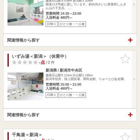
越後石山駅5.05km
新潟駅3.30km
国道113号線に面しています。斜め向かいに新発田しんき
ん山の下支店。…
営業時間 14:30～22:00
入浴料金 480円～
日帰り
ひとり旅・一人旅
関連情報から探す
いずみ湯＜新潟＞（休業中）
お気に入
りに追加
-点
/ 0 件
新潟県 / 新潟市中央区
越後石山駅5.11km
白山駅1.18km
新潟市役所、陸上競技場、県民会館、りゅーとぴあ近隣。
営業時間 15:00～21:00
入浴料金 480円～
日帰り
ひとり旅・一人旅
関連情報から探す
千鳥湯＜新潟＞
お気に入
りに追加