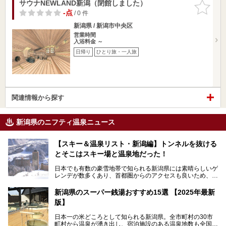
サウナNEWLAND新潟（閉館しました）
お気に入
りに追加
-点
/ 0 件
新潟県 / 新潟市中央区
営業時間
入浴料金 ～
日帰り
ひとり旅・一人旅
関連情報から探す
新潟県のニフティ温泉ニュース
【スキー＆温泉リスト・新潟編】トンネルを抜ける
とそこはスキー場と温泉地だった！
日本でも有数の豪雪地帯で知られる新潟県には素晴らしいゲ
レンデが数多くあり、首都圏からのアクセスも良いため、関
東のスキーヤー＆スノーボーダー御用達となっています。ま
た全域にわたって月岡、赤倉、松之山、燕、妙高、岩室など
新潟県のスーパー銭湯おすすめ15選 【2025年最新
など、古くは文豪にも愛された歴史ある老舗温泉地が多いこ
版】
とで知られています。
今回はスキーヤーやスノーボーダーの“滑り疲れ”を癒やすた
日本一の米どころとして知られる新潟県。全市町村の30市
めに訪れたい、新潟県内にあるスキー場そばの温泉地をまと
町村から温泉が湧き出し、宿泊施設のある温泉地数も全国有
めました。