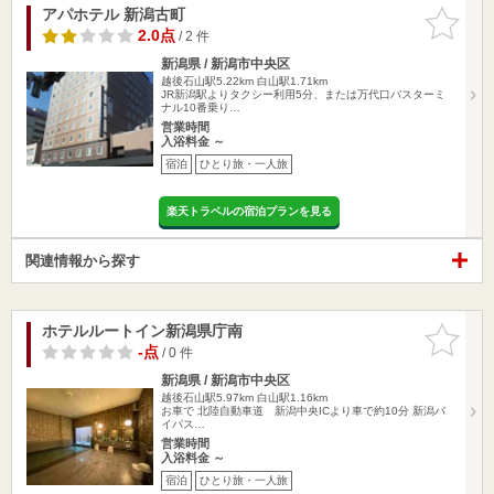
アパホテル 新潟古町
お気に入
りに追加
2.0点
/ 2 件
新潟県 / 新潟市中央区
越後石山駅5.22km
白山駅1.71km
JR新潟駅よりタクシー利用5分、または万代口バスターミ
ナル10番乗り…
営業時間
入浴料金 ～
宿泊
ひとり旅・一人旅
楽天トラベルの宿泊プランを見る
関連情報から探す
ホテルルートイン新潟県庁南
お気に入
りに追加
-点
/ 0 件
新潟県 / 新潟市中央区
越後石山駅5.97km
白山駅1.16km
お車で 北陸自動車道 新潟中央ICより車で約10分 新潟バ
イパス…
営業時間
入浴料金 ～
宿泊
ひとり旅・一人旅