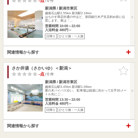
-点
/ 0 件
新潟県 / 新潟市東区
越後石山駅2.55km
新潟駅2.16km
はちのす商店街通の中ほど、第四銀行木戸支店斜め前に位
置します。夜は「…
営業時間 10:00～22:00
入浴料金 480円～
日帰り
ひとり旅・一人旅
関連情報から探す
さか井湯（さかいゆ）＜新潟＞
お気に入
りに追加
-点
/ 0 件
新潟県 / 新潟市東区
越後石山駅3.45km
新潟駅1.06km
栗の木バイパス沿い。 駐車場は銭湯に向かって左手30メー
トル先にご…
営業時間 13:30～22:00
入浴料金 480円～
日帰り
ひとり旅・一人旅
関連情報から探す