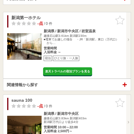
新潟第一ホテル
お気に入
りに追加
-点
/ 0 件
新潟県 / 新潟市中央区 / 岩室温泉
越後石山駅3.61km
新潟駅230m
■電車でお越しの場合 ・JR「新潟駅」東口（万代口）
から…
営業時間
入浴料金 ～
宿泊
ひとり旅・一人旅
楽天トラベルの宿泊プランを見る
関連情報から探す
sauna 100
お気に入
りに追加
-点
/ 0 件
新潟県 / 新潟市中央区
越後石山駅3.83km
新潟駅403m
新潟駅万代口より徒歩4分
営業時間 10:00～22:00
入浴料金 2,500円～