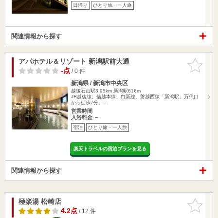
日帰り
ひとり旅・一人旅
関連情報から探す
アパホテル＆リゾート 新潟駅前大通
お気に入
りに追加
-点
/ 0 件
新潟県 / 新潟市中央区
越後石山駅3.95km
新潟駅616m
JR越後線、信越本線、白新線、磐越西線「新潟駅」万代口
から徒歩7分。…
営業時間
入浴料金 ～
宿泊
ひとり旅・一人旅
楽天トラベルの宿泊プランを見る
関連情報から探す
極楽湯 松崎店
お気に入
りに追加
4.2点
/ 12 件