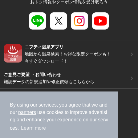
おトク情報やクーポン情報を受け取ろう
ニフティ温泉アプリ
地図から温泉検索！お得な限定クーポンも！
今すぐダウンロード！
ご意見ご要望 ・お問い合わせ
施設データの新規追加や修正依頼もこちらから
スマートフォン
/
PC
加盟店募集（資料請求）
広告出稿のご案内
By using our services, you agree that we and
our
partners
use cookies to improve advertisi
利用規約
ライフスタイルMEMBERS+規約
ng and enhance your experience on our servi
特定商取引法に基づく表記
ヘルプ
採用情報
ces.
Learn more
運営会社
個人情報保護ポリシー