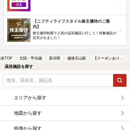
【ニフティライフスタイル株主優待のご案
内】
株主優待制度で人気の温浴施設に行こう！対象施設が
拡充されました！
温泉TOP
北陸・甲信越
新潟県
越後石山駅
【クーポンあり】一人旅におすすめの越後石山駅近くの温泉、日帰り温泉、スーパー銭湯おすすめ
温浴施設を探す
エリアから探す
地図から探す
特徴から探す