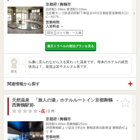
京都府 / 舞鶴市
四所駅1.09km
東雲駅3.02km
北近畿タンゴ鉄道四所駅下車徒歩20分京都縦貫道舞鶴大江I
C～R175…
営業時間
入浴料金 ～
宿泊
ひとり旅・一人旅
楽天トラベルの宿泊プランを見る
仏像に見られながら入る変わった温泉です。母体のホテルの経営
状況は？。泉質は若干ヌルヌル系です。
匿名
関連情報から探す
天然温泉 「旅人の湯」ホテルルートイン京都舞鶴 -
お気に入
西舞鶴駅前-
りに追加
-点
/ 0 件
京都府 / 舞鶴市
四所駅3.40km
西舞鶴駅252m
JR西舞鶴駅より徒歩で約3分 舞鶴若狭自動車道 舞鶴西ICよ
り 車…
営業時間