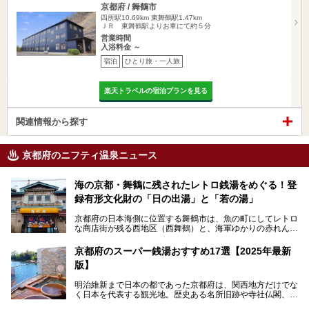
京都府 / 舞鶴市
四所駅10.69km
東舞鶴駅1.47km
ＪＲ 東舞鶴駅よりお車にて約５分
営業時間
入浴料金 ～
宿泊
ひとり旅・一人旅
楽天トラベルの宿泊プランを見る
関連情報から探す
京都府のニフティ温泉ニュース
海の京都・舞鶴に残されたレトロ銭湯をめぐる！登
録有形文化財の「日の出湯」と「若の湯」
京都府の日本海側に位置する舞鶴市は、魚の町にしてレトロ
な商店街が残る西地区（西舞鶴）と、海軍ゆかりの赤れんが
パークや海上自衛隊施設のある東地区（東舞鶴）に分けられ
ます。今回案内するのは西地区に今も残る2軒の銭湯「日の
京都府のスーパー銭湯おすすめ17選【2025年最新
出湯」と「若の湯」。いずれも国の登録有形文化財に指定さ
版】
れた歴史ある建物でありながら、今も現役のお風呂屋さんで
す。
明治維新まで日本の都であった京都府は、関西地方だけでな
く日本を代表する観光地。歴史ある名所旧跡や寺社仏閣、そ
漁師町や商店街で働く人々を支えてきたこの2軒の銭湯とと
して古都ならではの文化が魅力です。
もに、立ち寄りたい舞鶴の観光スポットや温浴施設を紹介し