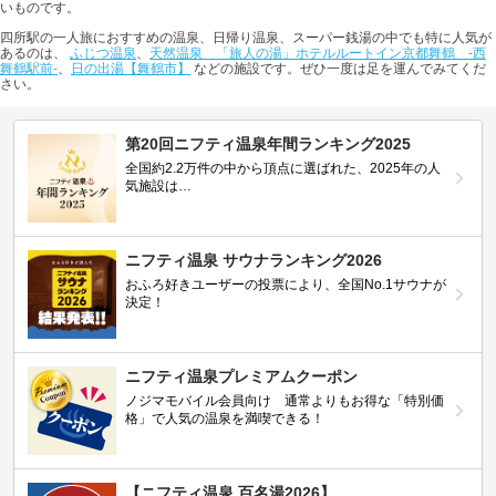
いものです。
四所駅の一人旅におすすめの温泉、日帰り温泉、スーパー銭湯の中でも特に人気が
あるのは、
ふじつ温泉
、
天然温泉 「旅人の湯」ホテルルートイン京都舞鶴 -西
舞鶴駅前-
、
日の出湯【舞鶴市】
などの施設です。ぜひ一度は足を運んでみてくだ
さい。
第20回ニフティ温泉年間ランキング2025
全国約2.2万件の中から頂点に選ばれた、2025年の人
気施設は…
ニフティ温泉 サウナランキング2026
おふろ好きユーザーの投票により、全国No.1サウナが
決定！
ニフティ温泉プレミアムクーポン
ノジマモバイル会員向け 通常よりもお得な「特別価
格」で人気の温泉を満喫できる！
【ニフティ温泉 百名湯2026】