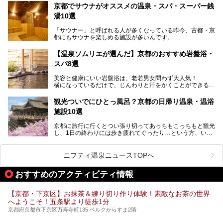
ます。
京都でサウナがオススメの温泉・スパ・スーパー銭
今回は、そんな京都府で2025年現在おすすめのスーパー銭
湯10選
湯を紹介します。
───
有名な観光名所のすぐ近くにある日帰り入浴施設から、山間
提供元：京都府舞鶴市【PR】
「サウナー」と呼ばれる人が多くなっている昨今、古都・京
部でレジャー気分を満喫できる温泉施設まで、好みのスーパ
この記事は京都府舞鶴市のPR記事です。
都にもサウナを楽しめる施設が多いんです。
ー銭湯を探してみてくださいね。
自分の好きなサウナを探すのもいいですが、さまざまなサウ
【温泉ソムリエが選んだ】京都のおすすめ岩盤浴・
ナを体感してみたいですよね。
スパ8選
今回は京都府の中心や郊外、温泉地にある施設など、サウナ
美容と健康にいい岩盤浴は、老若男女問わず大人気！
のある温浴施設を紹介します。
横になっているだけで、じんわりと汗をかくことができるの
で、簡単にデトックスができますよ♪
ぜひ参考にして、京都府の方や、観光に出かけた時などにサ
ウナを楽しみましょう！
観光ついでにひとっ風呂？京都の日帰り温泉・温浴
地元の方はもちろん、旅先としても人気の京都。
施設10選
観光のついでに岩盤浴のある温泉に浸かってリフレッシュす
るのも良さそうですね！
京都に旅行に行くとつい張り切ってあっちもこっちもと観光
し、1日の終わりには歩き疲れてぐったり…という方、いま
今回は京都にある岩盤浴のある施設をピックアップしてご紹
せんか？（私です）
介します！
そんな疲れた身体には温泉です！京都には、市内にも郊外に
も素晴らしい温泉がたくさんあります。そこで、日帰り利用
ニフティ温泉ニュースTOPへ
できるおすすめの温泉・温浴施設をまとめてみました。
おすすめのアクティビティ情報
【京都・下京区】お抹茶＆練り切り作り体験！素敵なお茶の世界
へようこそ！五条駅より徒歩1分
京都府京都市下京区万寿寺町135 ベルクからすま2階