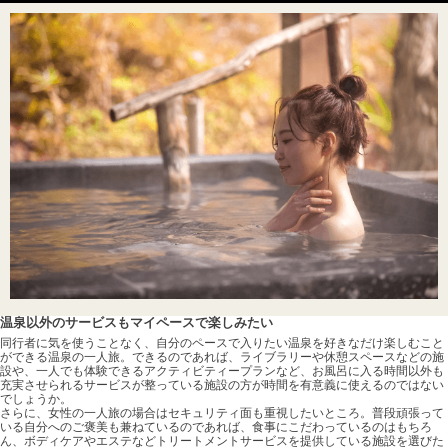
温泉以外のサービスもマイペースで楽しみたい
同行者に気を使うことなく、自分のペースで入りたい温泉を好きなだけ楽しむこと
ができる温泉の一人旅。できるのであれば、ライブラリーや休憩スペースなどの施
設や、一人でも体験できるアクティビティープランなど、お風呂に入る時間以外も
充実させられるサービスが整っている施設の方が時間を有意義に使えるのではない
でしょうか。
さらに、女性の一人旅の場合はセキュリティ面も重視したいところ。普段頑張って
いる自分へのご褒美も兼ねているのであれば、食事にこだわっているのはもちろ
ん、ボディケアやエステなどトリートメントサービスを提供している施設を選びた