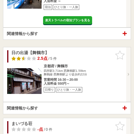
入浴料金 ～
宿泊
ひとり旅・一人旅
楽天トラベルの宿泊プランを見る
関連情報から探す
日の出湯【舞鶴市】
お気に入
りに追加
2.5点
/ 5 件
京都府 / 舞鶴市
四所駅3.71km
西舞鶴駅1.59km
舞鶴線 西舞鶴駅より徒歩約22分
営業時間 16:30～20:00
入浴料金 550円～
日帰り
ひとり旅・一人旅
関連情報から探す
まいづる荘
お気に入
りに追加
-点
/ 0 件