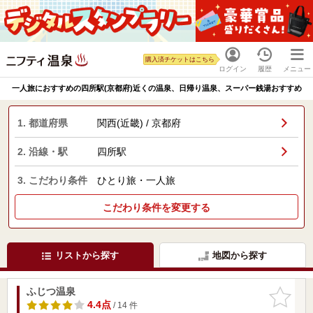
購入済チケットはこちら
ログイン
履歴
メニュー
一人旅におすすめの四所駅(京都府)近くの温泉、日帰り温泉、スーパー銭湯おすすめ
1. 都道府県
関西(近畿) / 京都府
2. 沿線・駅
四所駅
3. こだわり条件
ひとり旅・一人旅
こだわり条件を変更する
リストから探す
地図から探す
ふじつ温泉
お気に入
りに追加
4.4点
/ 14 件