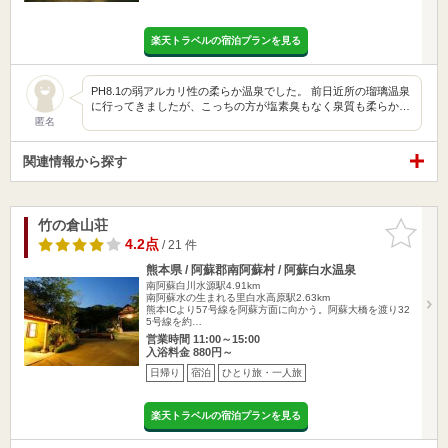
楽天トラベルの宿泊プランを見る
PH8.1の弱アルカリ性の柔らか温泉でした。 前日近所の瑠璃温泉
に行ってきましたが、こっちの方が塩素臭もなく泉質も柔らか…
匿名
関連情報から探す
竹の倉山荘
お気に入
りに追加
4.2点
/ 21 件
熊本県 / 阿蘇郡南阿蘇村 / 阿蘇白水温泉
南阿蘇白川水源駅4.91km
南阿蘇水の生まれる里白水高原駅2.63km
熊本ICより57号線を阿蘇方面に向かう。阿蘇大橋を渡り32
5号線を約…
営業時間 11:00～15:00
入浴料金 880円～
日帰り
宿泊
ひとり旅・一人旅
楽天トラベルの宿泊プランを見る