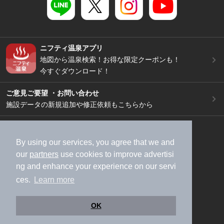
ニフティ温泉アプリ
地図から温泉検索！お得な限定クーポンも！
今すぐダウンロード！
ご意見ご要望 ・お問い合わせ
施設データの新規追加や修正依頼もこちらから
スマートフォン
/
PC
加盟店募集（資料請求）
広告出稿のご案内
By using our services, you agree that we and
our
partners
use cookies to improve advertisi
利用規約
ライフスタイルMEMBERS+規約
ng and enhance your experience on our servi
特定商取引法に基づく表記
ヘルプ
採用情報
ces.
Learn more
運営会社
個人情報保護ポリシー
©NIFTY Lifestyle Co., Ltd.
OK