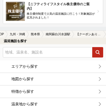
【ニフティライフスタイル株主優待のご案
内】
株主優待制度で人気の温浴施設に行こう！対象施設が
拡充されました！
OP
九州・沖縄
熊本県
南阿蘇白川水源駅
【クーポンあり】一人旅におすすめの南阿蘇白川水源駅近くの温泉、日帰り温泉、スーパー銭湯おすすめ
温浴施設を探す
エリアから探す
地図から探す
特徴から探す
温泉地から探す