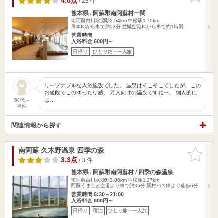
4.0点
/ 23 件
熊本県 / 阿蘇郡南阿蘇村一関
南阿蘇白川水源駅2.54km
中松駅1.70km
熊本ICから車で約53分 益城空港ICから車で約1時間
営業時間
入浴料金 600円～
日帰り
ひとり旅・一人旅
リーゾナブルな入浴施設でした。 温泉はそこそこでしたが、この
お値段でこのゆったり感。 万人向けの温泉ですねー。 個人的に
は…
50代～
男性
関連情報から探す
南阿蘇 久木野温泉 四季の森
お気に入
りに追加
3.3点
/ 3 件
熊本県 / 阿蘇郡南阿蘇村 / 四季の森温泉
南阿蘇白川水源駅3.86km
中松駅1.37km
阿蘇くまもと空港より車で約35分 新村バス停より徒歩6分
営業時間 6:30～21:00
入浴料金 600円～
日帰り
宿泊
ひとり旅・一人旅