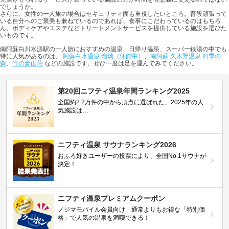
でしょうか。
さらに、女性の一人旅の場合はセキュリティ面も重視したいところ。普段頑張って
いる自分へのご褒美も兼ねているのであれば、食事にこだわっているのはもちろ
ん、ボディケアやエステなどトリートメントサービスを提供している施設を選びた
いものです。
南阿蘇白川水源駅の一人旅におすすめの温泉、日帰り温泉、スーパー銭湯の中でも
特に人気があるのは、
阿蘇白水温泉 瑠璃（休館中）
、
南阿蘇 久木野温泉 四季の
森
、
竹の倉山荘
などの施設です。ぜひ一度は足を運んでみてください。
第20回ニフティ温泉年間ランキング2025
全国約2.2万件の中から頂点に選ばれた、2025年の人
気施設は…
ニフティ温泉 サウナランキング2026
おふろ好きユーザーの投票により、全国No.1サウナが
決定！
ニフティ温泉プレミアムクーポン
ノジマモバイル会員向け 通常よりもお得な「特別価
格」で人気の温泉を満喫できる！