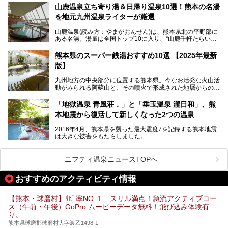
ます。和傘や竹、ろうそくなどを用いて、和情緒たっぷりの
山鹿温泉立ち寄り湯＆日帰り温泉10選！熊本の名湯
ライトアップが無料で楽しめます。
を地元九州温泉ライターが厳選
今回は再開した耕きちの湯を訪問し、全浴室(男女別大浴
2025年は、2月7～8日・14～15日・21～22日・28～3月1
場・家族風呂)を徹底紹介します！
山鹿温泉(読み方：やまがおんせん)は、熊本県北の平野部に
日、の合計8日間開催。今回は地元九州在住の筆者が、その
ある名湯。湯量は全国トップ10に入り、“山鹿千軒たらいな
見所を徹底紹介。併せて、その他イベントや立ち寄り湯も併
し”と唄われる程。また、“乙女の柔肌”とも称される柔らかな
せてご紹介します。
泉質であり、お湯の良さにも定評があります。
熊本県のスーパー銭湯おすすめ10選 【2025年最新
版】
今回は地元九州の温泉ライターの私が実際に入浴した中か
ら、山鹿温泉の旅館やホテルの立ち寄り湯・日帰り入浴施
九州地方の中央部分に位置する熊本県。今なお活発な火山活
設・家族風呂の3パターンに分類し、合計10施設を厳選して
動がみられる阿蘇山と、その噴火で形成された地層からの湧
ご紹介。ぜひ、湯めぐりの参考にして下さいね！
水が多くあることから「火の国」「水の国」とも呼ばれま
す。
「地獄温泉 青風荘．」と「垂玉温泉 瀧日和」、熊
そんな熊本県は、県内の至るところから温泉が湧いている温
本地震から復活して新しくなった2つの温泉
泉県でもあります。山鹿温泉、玉名温泉、黒川温泉、人吉温
泉など有名な温泉地だけでなく、市街地にも天然温泉が湧き
2016年4月、熊本県を襲った最大震度7を記録する熊本地震
出すスーパー銭湯が豊富です。なかでも注目のスーパー銭湯
は大きな被害をもたらしました。
をピックアップしました。
阿蘇山麓の南阿蘇村の「地獄温泉 清風荘」、そして「清風
荘」から400mほど離れた「垂玉（たるたま）温泉 山口旅
ニフティ温泉ニュースTOPへ
館」の2軒は、この地震による土砂崩れなどのために、一時
期は孤立状態に。もしかしたらこの時のニュースで、「地獄
おすすめのアクティビティ情報
温泉」と「垂玉温泉」の名前を知った人もいるかもしれませ
ん。
【熊本・球磨村】ﾘﾋﾟ率NO.１ スリル満点！急流アクティブコー
この2軒は今どうなっているのでしょうか。実は現在は「地
ス（午前・午後）GoPro ムービーデータ無料！飛び込み体験有
獄温泉 青風荘．」「垂玉温泉 瀧日和」として営業を再開し
り。
ています。2021年に現地を訪問してきましたのでレポート
します。
熊本県球磨郡球磨村大字渡乙1498-1