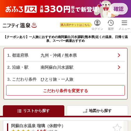
購入済チケットはこちら
ログイン
履歴
メニュー
【クーポンあり】一人旅におすすめの南阿蘇白川水源駅(熊本県)近くの温泉、日帰り温
泉、スーパー銭湯おすすめ
1. 都道府県
九州・沖縄 / 熊本県
2. 沿線・駅
南阿蘇白川水源駅
3. こだわり条件
ひとり旅・一人旅
こだわり条件を変更する
リストから探す
地図から探す
阿蘇白水温泉 瑠璃（休館中）
お気に入
りに追加