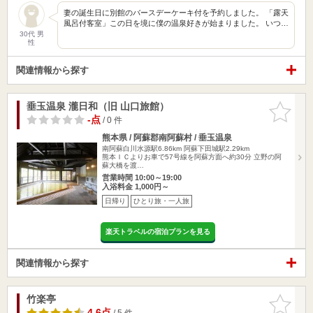
妻の誕生日に別館のバースデーケーキ付を予約しました。 「露天
風呂付客室」この日を境に僕の温泉好きが始まりました。 いつ…
30代 男
性
関連情報から探す
垂玉温泉 瀧日和（旧 山口旅館）
お気に入
りに追加
-点
/ 0 件
熊本県 / 阿蘇郡南阿蘇村 / 垂玉温泉
南阿蘇白川水源駅6.86km
阿蘇下田城駅2.29km
熊本ＩＣよりお車で57号線を阿蘇方面へ約30分 立野の阿
蘇大橋を渡…
営業時間 10:00～19:00
入浴料金 1,000円～
日帰り
ひとり旅・一人旅
楽天トラベルの宿泊プランを見る
関連情報から探す
竹楽亭
お気に入
りに追加
4.6点
/ 5 件