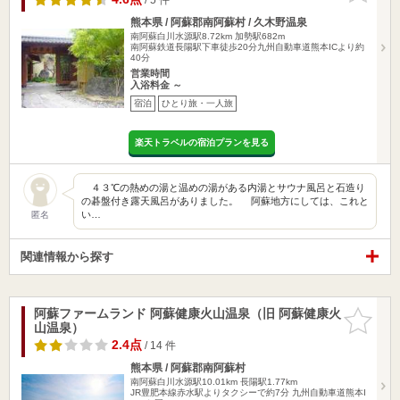
熊本県 / 阿蘇郡南阿蘇村 / 久木野温泉
南阿蘇白川水源駅8.72km
加勢駅682m
南阿蘇鉄道長陽駅下車徒歩20分九州自動車道熊本ICより約
40分
営業時間
入浴料金 ～
宿泊
ひとり旅・一人旅
楽天トラベルの宿泊プランを見る
４３℃の熱めの湯と温めの湯がある内湯とサウナ風呂と石造り
の碁盤付き露天風呂がありました。 阿蘇地方にしては、これと
い…
匿名
関連情報から探す
阿蘇ファームランド 阿蘇健康火山温泉（旧 阿蘇健康火
お気に入
山温泉）
りに追加
2.4点
/ 14 件
熊本県 / 阿蘇郡南阿蘇村
南阿蘇白川水源駅10.01km
長陽駅1.77km
JR豊肥本線赤水駅よりタクシーで約7分 九州自動車道熊本I