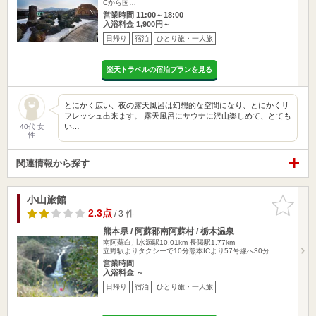
Cから国…
営業時間 11:00～18:00
入浴料金 1,900円～
日帰り
宿泊
ひとり旅・一人旅
楽天トラベルの宿泊プランを見る
とにかく広い、夜の露天風呂は幻想的な空間になり、とにかくリ
フレッシュ出来ます。 露天風呂にサウナに沢山楽しめて、とても
い…
40代 女
性
関連情報から探す
小山旅館
お気に入
りに追加
2.3点
/ 3 件
熊本県 / 阿蘇郡南阿蘇村 / 栃木温泉
南阿蘇白川水源駅10.01km
長陽駅1.77km
立野駅よりタクシーで10分熊本ICより57号線へ30分
営業時間
入浴料金 ～
日帰り
宿泊
ひとり旅・一人旅