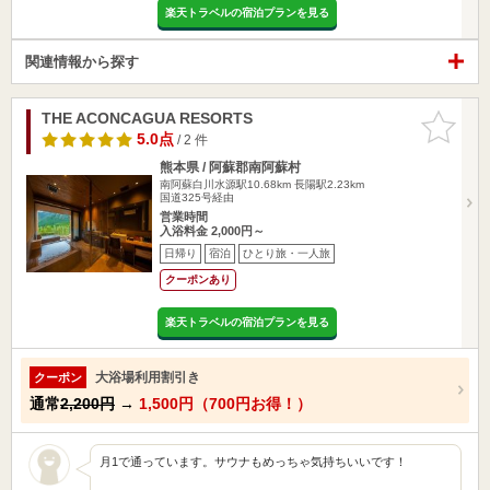
楽天トラベルの宿泊プランを見る
関連情報から探す
THE ACONCAGUA RESORTS
お気に入
りに追加
5.0点
/ 2 件
熊本県 / 阿蘇郡南阿蘇村
南阿蘇白川水源駅10.68km
長陽駅2.23km
国道325号経由
営業時間
入浴料金 2,000円～
日帰り
宿泊
ひとり旅・一人旅
クーポンあり
楽天トラベルの宿泊プランを見る
大浴場利用割引き
クーポン
通常
2,200円
→
1,500円（700円お得！）
月1で通っています。サウナもめっちゃ気持ちいいです！