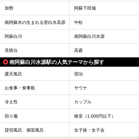
加勢
阿蘇下田城
南阿蘇水の生まれる里白水高原
中松
阿蘇白川
南阿蘇白川水源
見晴台
高森
南阿蘇白川水源駅の人気テーマから探す
露天風呂
宿泊
お食事・食事処
サウナ
冷え性
カップル
切り傷
格安（1,000円以下）
貸切風呂、個室風呂
女子旅・女子会