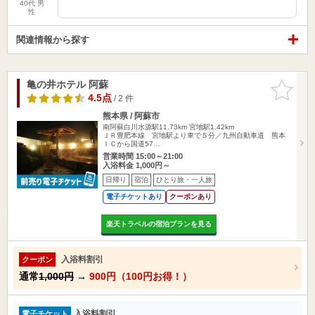
40代 男
性
関連情報から探す
亀の井ホテル 阿蘇
お気に入
りに追加
4.5点
/ 2 件
熊本県 / 阿蘇市
南阿蘇白川水源駅11.73km
宮地駅1.42km
ＪＲ豊肥本線 宮地駅より車で５分／九州自動車道 熊本
ＩＣから国道57…
営業時間 15:00～21:00
入浴料金 1,000円～
日帰り
宿泊
ひとり旅・一人旅
電子チケットあり
クーポンあり
楽天トラベルの宿泊プランを見る
入浴料割引
クーポン
通常
1,000円
→
900円（100円お得！）
入浴料割引
電子チケット