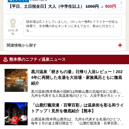
【平日、土日祝全日】大人（中学生以上）
1000円
→
900円
脱衣場は広々としていました。(ロッカー無料) ドライヤー付近も
綺麗で、冷水機の水もキンキンに冷えており、飲みに行きたく
な…
20代 男
性
関連情報から探す
熊本県のニフティ温泉ニュース
黒川温泉「耕きちの湯」日帰り入浴レビュー！202
4年に再開した名湯を大浴場・家族風呂ともに徹底
紹介
黒川温泉(熊本県南小国町)は阿蘇山麓の北端付近に位置し、
九州を代表する人気温泉地のひとつ。入浴手形が大ヒット
し、各宿の趣の異なる露天風呂をめぐることで知られていま
す。
「山鹿灯籠浪漫・百華百彩」は温泉街を彩る和ライ
トアップ！見所を徹底紹介【熊本】
中でも「耕きち(こうきち)の湯」は露天風呂を持たないもの
の、風情ある内湯を楽しめる日帰り温泉施設。自然災害によ
山鹿温泉(熊本県山鹿市)は、九州を代表する名湯のひとつ。
り一度廃業しましたが、2024年10月に営業再開。数多くの
毎年２月の金土曜日限定で、「山鹿灯籠浪漫・百華百彩」
温泉ファンに注目される名湯です。
（やまがとうろうろまん・ひゃっかひゃくさい）が開催され