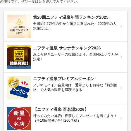
の施設です。ぜひ一度は足を運んでみてください。
第20回ニフティ温泉年間ランキング2025
全国約2.2万件の中から頂点に選ばれた、2025年の人
気施設は…
ニフティ温泉 サウナランキング2026
おふろ好きユーザーの投票により、全国No.1サウナが
決定！
ニフティ温泉プレミアムクーポン
ノジマモバイル会員向け 通常よりもお得な「特別価
格」で人気の温泉を満喫できる！
【ニフティ温泉 百名湯2026】
行ってみたい施設に投票してプレゼントを当てよう！
（全10回開催 / 合計260名様）