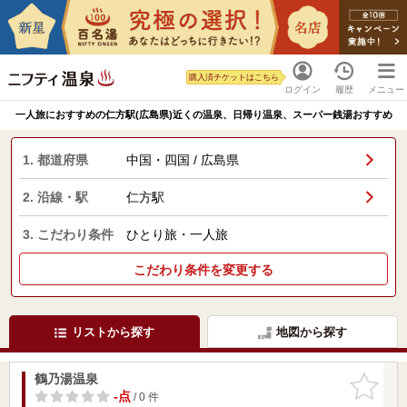
購入済チケットはこちら
ログイン
履歴
メニュー
一人旅におすすめの仁方駅(広島県)近くの温泉、日帰り温泉、スーパー銭湯おすすめ
1. 都道府県
中国・四国 / 広島県
2. 沿線・駅
仁方駅
3. こだわり条件
ひとり旅・一人旅
こだわり条件を変更する
リストから探す
地図から探す
鶴乃湯温泉
お気に入
りに追加
-点
/ 0 件