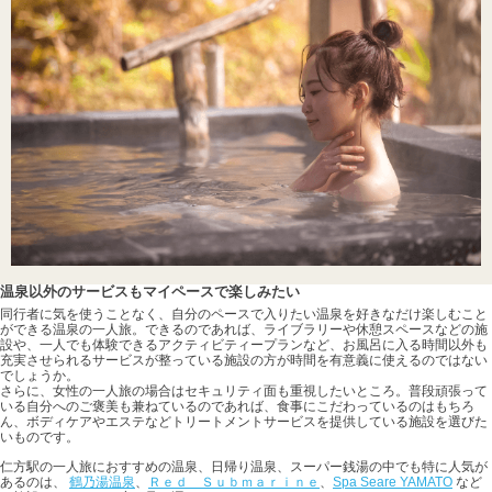
温泉以外のサービスもマイペースで楽しみたい
同行者に気を使うことなく、自分のペースで入りたい温泉を好きなだけ楽しむこと
ができる温泉の一人旅。できるのであれば、ライブラリーや休憩スペースなどの施
設や、一人でも体験できるアクティビティープランなど、お風呂に入る時間以外も
充実させられるサービスが整っている施設の方が時間を有意義に使えるのではない
でしょうか。
さらに、女性の一人旅の場合はセキュリティ面も重視したいところ。普段頑張って
いる自分へのご褒美も兼ねているのであれば、食事にこだわっているのはもちろ
ん、ボディケアやエステなどトリートメントサービスを提供している施設を選びた
いものです。
仁方駅の一人旅におすすめの温泉、日帰り温泉、スーパー銭湯の中でも特に人気が
あるのは、
鶴乃湯温泉
、
Ｒｅｄ Ｓｕｂｍａｒｉｎｅ
、
Spa Seare YAMATO
など