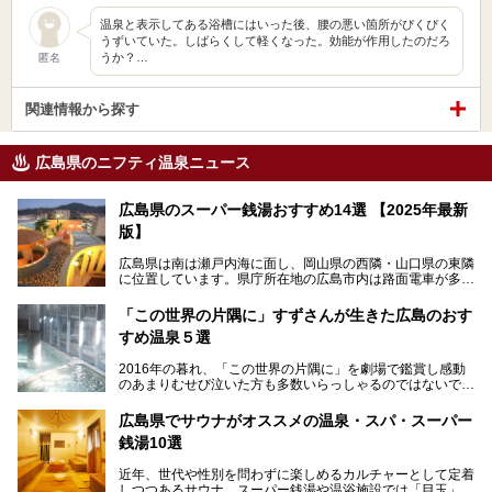
温泉と表示してある浴槽にはいった後、腰の悪い箇所がぴくぴく
うずいていた。しばらくして軽くなった。効能が作用したのだろ
うか？…
匿名
関連情報から探す
広島県のニフティ温泉ニュース
広島県のスーパー銭湯おすすめ14選 【2025年最新
版】
広島県は南は瀬戸内海に面し、岡山県の西隣・山口県の東隣
に位置しています。県庁所在地の広島市内は路面電車が多数
走る風景でも知られています。
厳島神社と原爆ドームの2つの世界文化遺産があり、年間を
「この世界の片隅に」すずさんが生きた広島のおす
通して多数の観光客が訪れます。工業都市として栄えた呉市
すめ温泉５選
や、坂の町・尾道市など、ゆっくり訪れたい町や観光スポッ
トがいっぱいの魅力的な県です。全国生産量1位のかきやレ
2016年の暮れ、「この世界の片隅に」を劇場で鑑賞し感動
モン、全国にファンが多い広島風お好み焼きなどのグルメも
のあまりむせび泣いた方も多数いらっしゃるのではないでし
充実。
ょうか。
温泉施設も多彩です。今回は、広島県でおすすめのスーパー
あの夏のヒロシマを生きた主人公すずさんの笑顔が、今もど
銭湯をご紹介します。
広島県でサウナがオススメの温泉・スパ・スーパー
こかに輝きつづけていることをふと思い浮かべます。
銭湯10選
そんな映画の舞台となった広島県呉市を中心に、広島のおす
すめ温泉施設をご紹介します！
近年、世代や性別を問わずに楽しめるカルチャーとして定着
しつつあるサウナ。スーパー銭湯や温浴施設では「目玉」と