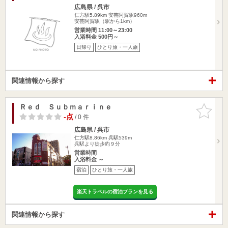
広島県 / 呉市
仁方駅5.89km
安芸阿賀駅960m
安芸阿賀駅（駅から1km）
営業時間 11:00～23:00
入浴料金 500円～
日帰り
ひとり旅・一人旅
関連情報から探す
Ｒｅｄ Ｓｕｂｍａｒｉｎｅ
お気に入
りに追加
-点
/ 0 件
広島県 / 呉市
仁方駅8.86km
呉駅539m
呉駅より徒歩約９分
営業時間
入浴料金 ～
宿泊
ひとり旅・一人旅
楽天トラベルの宿泊プランを見る
関連情報から探す