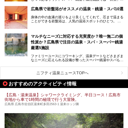
して積極的にアピールしているお店も数多くあります。じん
わりと身体の内部を温めて発汗を促すサウナは、リフレッシ
広島県で岩盤浴がオススメの温泉・銭湯・スパ10選
ュ効果はもちろん、代謝が高まり健康や美容にも良い影響が
期待されます。今回はそんなサウナにこだわった、広島県内
身体の中の血液の巡りをより良くしてくれて、芯まで温まる
のオススメ温泉・銭湯・スパ10ヶ所を紹介させていただき
ことができる岩盤浴は、人気の温浴スポットのひとつ。
ます。
いつもよりも疲れた時や、心身共に癒されたい時にはおすす
めの場所です。
ここでは、温泉や銭湯と一緒に岩盤浴が楽しむことができ
マルチなニーズに対応する充実度か？唯一無二の個
る、広島県でオススメの温泉・銭湯・スパをご紹介していき
ます！
性派か？広島県で注目の温泉・スパ・スーパー銭湯
厳選5施設
ファミリーユースにコワーキング、温泉デートなどさまざま
なニーズに応えられる設備が整ったスーパー銭湯やスパも、
テーマに沿った世界観や息をのむようなオーシャンビューと
いった個性が魅力の温泉も、どちらも充実している広島県。
今回は、そんな広島県にある温浴施設のなかから、筆者が
ニフティ温泉ニュースTOPへ
「一度訪ねてみたい」と気になっている魅力的な施設を5件
ピックアップして紹介します。
おすすめのアクティビティ情報
※2021/07/30時点の情報です。
【広島・湯来温泉】シャワークライミング、半日コース！広島市
街地から車で1時間の秘境で行う大冒険。
広島県 広島市佐伯区湯来町多田2563-1 湯来ロッジ隣