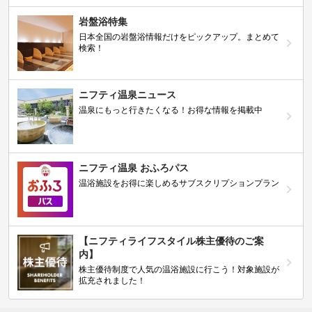
岩盤浴特集
日本全国の岩盤浴情報だけをピックアップ。まとめて
検索！
ニフティ温泉ニュース
温泉にもっと行きたくなる！お得な情報を掲載中
ニフティ温泉 おふろパス
温浴施設をお得に楽しめるサブスクリプションプラン
【ニフティライフスタイル株主優待のご案
内】
株主優待制度で人気の温浴施設に行こう！対象施設が
拡充されました！