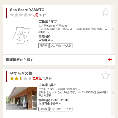
Spa Seare YAMATO
お気に入
りに追加
-点
/ 0 件
広島県 / 呉市
仁方駅9.35km
呉駅57m
・JR呉線呉駅下車 徒歩3分・山陽自動車道 廿日市IC、広
島ICから…
営業時間
入浴料金 ～
日帰り
ひとり旅・一人旅
関連情報から探す
やすらぎの館
お気に入
りに追加
2.8点
/ 10 件
広島県 / 呉市
仁方駅10.50km
安芸川尻駅9.05km
広島駅よりバスで約120分呉駅よりバスで約70分,蒲刈町田
戸より県民…
営業時間 15:00～20:00
入浴料金 500円～
日帰り
ひとり旅・一人旅