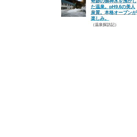
奇跡の御神水を沸かし
た温泉。pH9.6の美人
泉質。本格オープンが
楽しみ。
（温泉探訪記）