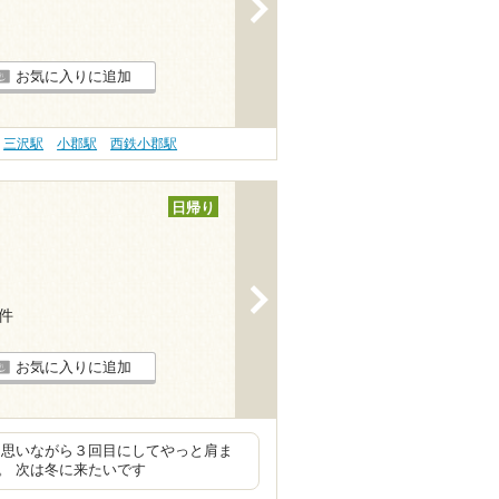
>
お気に入りに追加
三沢駅
小郡駅
西鉄小郡駅
日帰り
>
9件
お気に入りに追加
と思いながら３回目にしてやっと肩ま
。 次は冬に来たいです