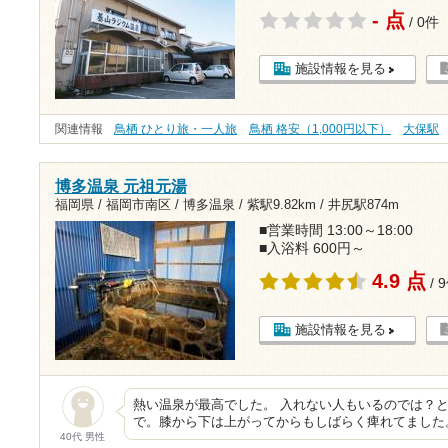
- 点
/ 0件
施設情報を見る
関連情報
鳥栖 ひとり旅・一人旅
鳥栖 格安（1,000円以下）
大保駅
博多温泉 元祖元湯
福岡県 / 福岡市南区 / 博多温泉 /
紫駅9.82km
/
井尻駅874m
■営業時間 13:00～18:00
■入浴料 600円～
4.9 点
/ 
施設情報を見る
熱い温泉が最高でした。 入れない人もいるのでは？
で。膝から下は上がってからもしばらく痺れてました
40代 男性