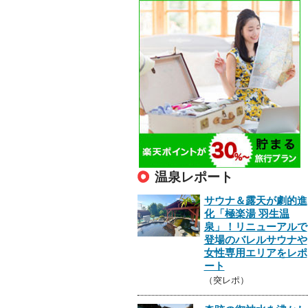
温泉レポート
サウナ＆露天が劇的進
化「極楽湯 羽生温
泉」！リニューアルで
登場のバレルサウナや
女性専用エリアをレポ
ート
（突レポ）