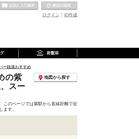
お気に入りの温泉
最近の履歴
ログイン
ID作成
グ
岩盤浴
パー銭湯おすすめ
めの紫
地図から探す
泉、スー
。このページでは紫駅から直線距離で近
します。