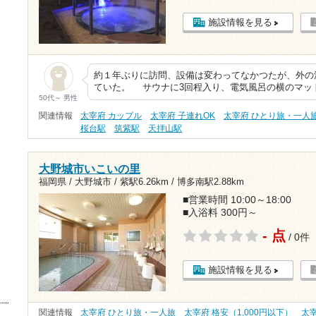
施設情報を見る
約１年ぶりに訪問、設備は変わってなかつたが、外の
ていた。 サウナに3回程入り、電気風呂の横のマッ
50代～ 男性
関連情報
太宰府 カップル
太宰府 子連れOK
太宰府 ひとり旅・一人
桜台駅
筑紫駅
天拝山駅
大野城市いこいの里
福岡県 / 大野城市 /
紫駅6.26km
/
博多南駅2.88km
■営業時間 10:00～18:00
■入浴料 300円～
- 点
/ 0件
施設情報を見る
関連情報
太宰府 ひとり旅・一人旅
太宰府 格安（1,000円以下）
太