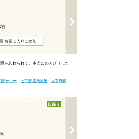
>
17件
お気に入りに追加
喧騒を忘れられて、本当にのんびりした
宰府 サウナ
太宰府 露天風呂
太宰府駅
日帰り
>
8件