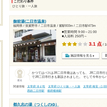
こだわり条件
ひとり旅・一人旅
御前湯(二日市温泉)
福岡県 / 筑紫野市 / 二日市温泉 /
紫駅833m
/
二日市駅473m
■営業時間 9:00～21:00
■入浴料 250円～
3.1 点
/ 
施設情報を見る
かつてはバスはJR二日市発はあっても、 JR二日市
でJR二日市行きも新設されました。 そして今年から
匿名
関連情報
太宰府 冷え性
太宰府 ひとり旅・一人旅
太宰府 格安（1,0
西鉄二日市駅
都府楼南駅
都久志の湯（つくしのゆ）