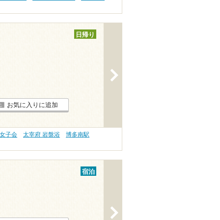
日帰り
>
お気に入りに追加
・女子会
太宰府 岩盤浴
博多南駅
宿泊
>