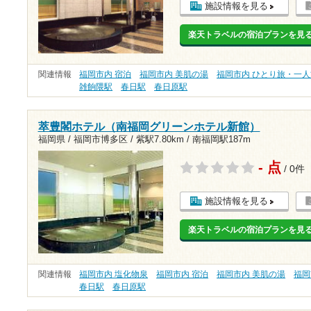
施設情報を見る
楽天トラベルの宿泊プランを見
関連情報
福岡市内 宿泊
福岡市内 美肌の湯
福岡市内 ひとり旅・一人
雑餉隈駅
春日駅
春日原駅
萃豊閣ホテル（南福岡グリーンホテル新館）
福岡県 / 福岡市博多区 /
紫駅7.80km
/
南福岡駅187m
- 点
/ 0件
施設情報を見る
楽天トラベルの宿泊プランを見
関連情報
福岡市内 塩化物泉
福岡市内 宿泊
福岡市内 美肌の湯
福岡
春日駅
春日原駅