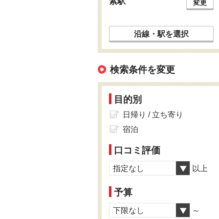
紫駅
変更
沿線・駅を選択
検索条件を変更
目的別
日帰り / 立ち寄り
宿泊
口コミ評価
指定なし
以上
予算
下限なし
～