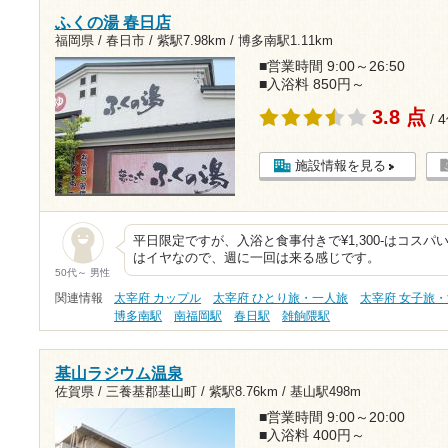
ふくの湯 春日店
福岡県 / 春日市 /
紫駅7.98km
/
博多南駅1.11km
■営業時間 9:00～26:50
■入浴料 850円～
3.8 点
/ 
施設情報を見る
平日限定ですが、入浴と食事付きで¥1,300-はコス
はイヤなので、週に一回は来る感じです。
50代～ 男性
関連情報
太宰府 カップル
太宰府 ひとり旅・一人旅
太宰府 女子旅
博多南駅
南福岡駅
春日駅
雑餉隈駅
基山ラジウム温泉
佐賀県 / 三養基郡基山町 /
紫駅8.76km
/
基山駅498m
■営業時間 9:00～20:00
■入浴料 400円～