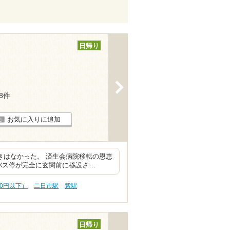
日帰り
>
18件
お気に入りに追加
行きはなかった。 済生会病院移転の恩恵
バス停が完全に玄関前に移設さ…
00円以下）
二日市駅
紫駅
日帰り