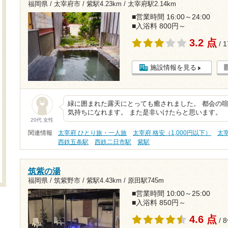
福岡県 / 太宰府市 /
紫駅4.23km
/
太宰府駅2.14km
■営業時間 16:00～24:00
■入浴料 800円～
3.2 点
/ 
施設情報を見る
緑に囲まれた露天にとっても癒されました。 都会の
気持ちになれます。 また是非いけたらと思います。
20代 女性
関連情報
太宰府 ひとり旅・一人旅
太宰府 格安（1,000円以下）
太
西鉄五条駅
西鉄二日市駅
紫駅
筑紫の湯
福岡県 / 筑紫野市 /
紫駅4.43km
/
原田駅745m
■営業時間 10:00～25:00
■入浴料 850円～
4.6 点
/ 