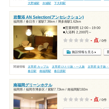
大野城駅
水城駅
下大利駅
岩盤浴 AN Selection(アンセレクション)
福岡県 / 春日市 /
紫駅7.36km
/
博多南駅1.62km
■営業時間 12:00～19:00
■入浴料 2,200円～
- 点
/ 0件
施設情報を見る
関連情報
太宰府 カップル
太宰府 ひとり旅・一人旅
太宰府 女子旅
春日駅
南福岡駅
春日原駅
南福岡グリーンホテル
福岡県 / 福岡市博多区 /
紫駅7.72km
/
南福岡駅192m
- 点
/ 0件