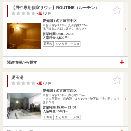
【男性専用個室サウナ】ROUTINE（ルーチン）
お気に入
りに追加
-点
/ 0 件
愛知県 / 名古屋市中区
中村日赤駅3.23km
丸の内駅157m
地下鉄丸の内駅 1番出口 徒歩1分
営業時間 6:00～26:00
入浴料金 2,500円～
日帰り
ひとり旅・一人旅
関連情報から探す
児玉湯
お気に入
りに追加
-点
/ 0 件
愛知県 / 名古屋市西区
中村日赤駅3.31km
浄心駅405m
・名古屋高速「庄内通」より10分・地下鉄「浄心駅」より
徒歩５分
営業時間 15:00～21:00
入浴料金 550円～
日帰り
ひとり旅・一人旅