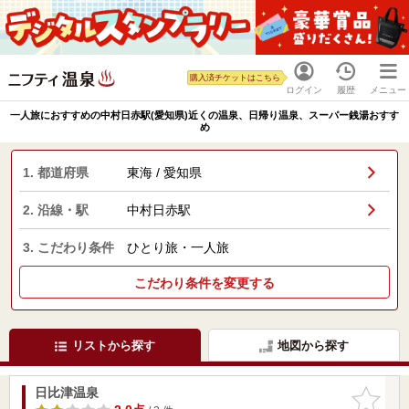
購入済チケットはこちら
ログイン
履歴
メニュー
一人旅におすすめの中村日赤駅(愛知県)近くの温泉、日帰り温泉、スーパー銭湯おすす
め
1. 都道府県
東海 / 愛知県
2. 沿線・駅
中村日赤駅
3. こだわり条件
ひとり旅・一人旅
こだわり条件を変更する
リストから探す
地図から探す
日比津温泉
お気に入
りに追加