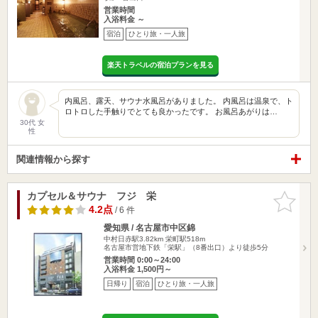
営業時間
入浴料金 ～
宿泊
ひとり旅・一人旅
楽天トラベルの宿泊プランを見る
内風呂、露天、サウナ水風呂がありました。 内風呂は温泉で、ト
ロトロした手触りでとても良かったです。 お風呂あがりは…
30代 女
性
関連情報から探す
カプセル＆サウナ フジ 栄
お気に入
りに追加
4.2点
/ 6 件
愛知県 / 名古屋市中区錦
中村日赤駅3.82km
栄町駅518m
名古屋市営地下鉄「栄駅」（8番出口）より徒歩5分
営業時間 0:00～24:00
入浴料金 1,500円～
日帰り
宿泊
ひとり旅・一人旅