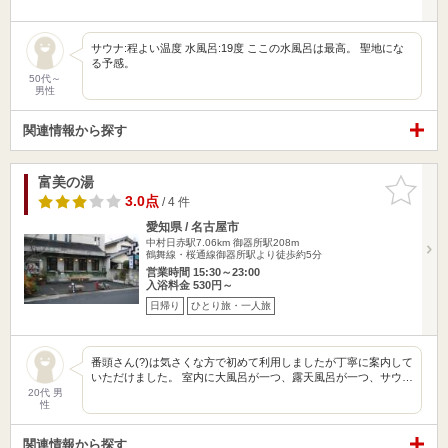
サウナ:程よい温度 水風呂:19度 ここの水風呂は最高。 聖地にな
る予感。
50代～
男性
関連情報から探す
富美の湯
お気に入
りに追加
3.0点
/ 4 件
愛知県 / 名古屋市
中村日赤駅7.06km
御器所駅208m
鶴舞線・桜通線御器所駅より徒歩約5分
営業時間 15:30～23:00
入浴料金 530円～
日帰り
ひとり旅・一人旅
番頭さん(?)は気さくな方で初めて利用しましたが丁寧に案内して
いただけました。 室内に大風呂が一つ、露天風呂が一つ、サウ…
20代 男
性
関連情報から探す