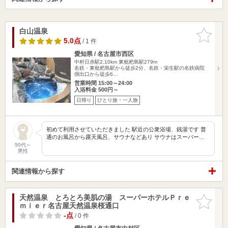
白山温泉
お気に入
りに追加
5.0点
/ 1 件
愛知県 / 名古屋市西区
中村日赤駅2.10km
東枇杷島駅279m
名鉄・東枇杷島駅から徒歩2分、名鉄・栄生駅の名鉄病院
側出口から徒歩6…
営業時間 15:00～24:00
入浴料金 500円～
日帰り
ひとり旅・一人旅
初めて利用させていただきました 駅近の公衆浴場、銭湯です 普
通のお風呂から露天風呂、サウナなどあり サウナはスーパー…
50代～
男性
関連情報から探す
天然温泉 とろとろ美肌の湯 スーパーホテルＰｒｅ
お気に入
ｍｉｅｒ名古屋天然温泉桜通口
りに追加
-点
/ 0 件