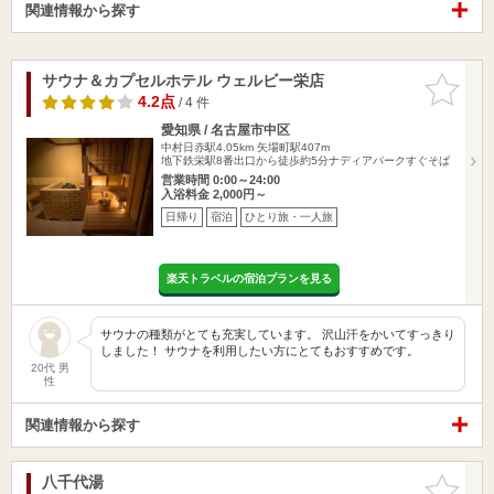
関連情報から探す
サウナ＆カプセルホテル ウェルビー栄店
お気に入
りに追加
4.2点
/ 4 件
愛知県 / 名古屋市中区
中村日赤駅4.05km
矢場町駅407m
地下鉄栄駅8番出口から徒歩約5分ナディアパークすぐそば
営業時間 0:00～24:00
入浴料金 2,000円～
日帰り
宿泊
ひとり旅・一人旅
楽天トラベルの宿泊プランを見る
サウナの種類がとても充実しています。 沢山汗をかいてすっきり
しました！ サウナを利用したい方にとてもおすすめです。
20代 男
性
関連情報から探す
八千代湯
お気に入