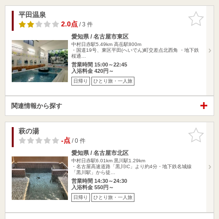
平田温泉
お気に入
りに追加
2.0点
/ 3 件
愛知県 / 名古屋市東区
中村日赤駅5.49km
高岳駅800m
・国道19号、東区平田(へいでん)町交差点北西角 ・地下鉄
桜通…
営業時間 15:00～22:45
入浴料金 420円～
日帰り
ひとり旅・一人旅
関連情報から探す
萩の湯
お気に入
りに追加
-点
/ 0 件
愛知県 / 名古屋市北区
中村日赤駅6.01km
黒川駅1.29km
・名古屋高速道路「黒川IC」より約4分・地下鉄名城線
「黒川駅」から徒…
営業時間 14:30～24:30
入浴料金 550円～
日帰り
ひとり旅・一人旅