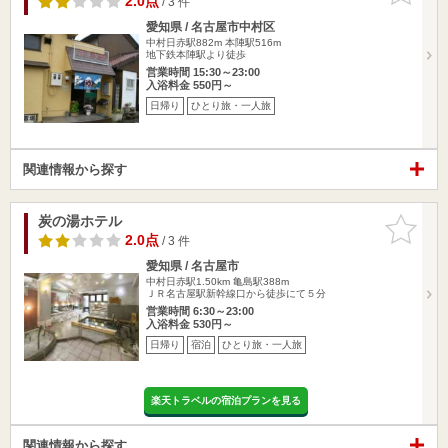
2.0点
/ 3 件
愛知県 / 名古屋市中村区
中村日赤駅882m
本陣駅516m
地下鉄本陣駅より徒歩
営業時間 15:30～23:00
入浴料金 550円～
日帰り
ひとり旅・一人旅
関連情報から探す
炭の湯ホテル
お気に入
りに追加
2.0点
/ 3 件
愛知県 / 名古屋市
中村日赤駅1.50km
亀島駅388m
ＪＲ名古屋駅新幹線口から徒歩にて５分
営業時間 6:30～23:00
入浴料金 530円～
日帰り
宿泊
ひとり旅・一人旅
楽天トラベルの宿泊プランを見る
関連情報から探す