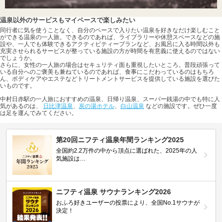
温泉以外のサービスもマイペースで楽しみたい
同行者に気を使うことなく、自分のペースで入りたい温泉を好きなだけ楽しむこと
ができる温泉の一人旅。できるのであれば、ライブラリーや休憩スペースなどの施
設や、一人でも体験できるアクティビティープランなど、お風呂に入る時間以外も
充実させられるサービスが整っている施設の方が時間を有意義に使えるのではない
でしょうか。
さらに、女性の一人旅の場合はセキュリティ面も重視したいところ。普段頑張って
いる自分へのご褒美も兼ねているのであれば、食事にこだわっているのはもちろ
ん、ボディケアやエステなどトリートメントサービスを提供している施設を選びた
いものです。
中村日赤駅の一人旅におすすめの温泉、日帰り温泉、スーパー銭湯の中でも特に人
気があるのは、
日比津温泉
、
炭の湯ホテル
、
白山温泉
などの施設です。ぜひ一度
は足を運んでみてください。
第20回ニフティ温泉年間ランキング2025
全国約2.2万件の中から頂点に選ばれた、2025年の人
気施設は…
ニフティ温泉 サウナランキング2026
おふろ好きユーザーの投票により、全国No.1サウナが
決定！