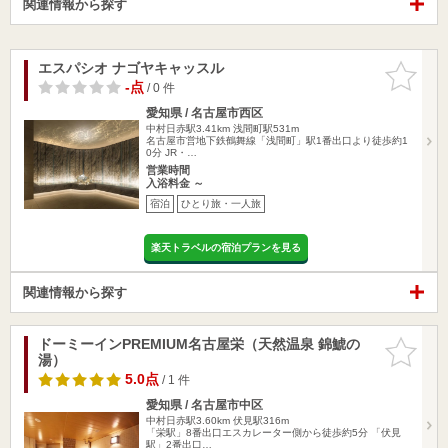
関連情報から探す
エスパシオ ナゴヤキャッスル
お気に入
りに追加
-点
/ 0 件
愛知県 / 名古屋市西区
中村日赤駅3.41km
浅間町駅531m
名古屋市営地下鉄鶴舞線「浅間町」駅1番出口より徒歩約1
0分 JR・…
営業時間
入浴料金 ～
宿泊
ひとり旅・一人旅
楽天トラベルの宿泊プランを見る
関連情報から探す
ドーミーインPREMIUM名古屋栄（天然温泉 錦鯱の
お気に入
湯）
りに追加
5.0点
/ 1 件
愛知県 / 名古屋市中区
中村日赤駅3.60km
伏見駅316m
「栄駅」8番出口エスカレーター側から徒歩約5分 「伏見
駅」2番出口…