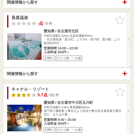
関連情報から探す
長喜温泉
お気に入
りに追加
-点
/ 0 件
愛知県 / 名古屋市北区
中村日赤駅6.02km
志賀本通駅856m
・名古屋高速「黒川IC」より5分・地下鉄「黒川駅」より
徒歩約20分 …
営業時間 14:00～22:00
入浴料金 550円～
日帰り
ひとり旅・一人旅
関連情報から探す
キャナル・リゾート
お気に入
りに追加
3.7点
/ 82 件
愛知県 / 名古屋市中川区玉川町
中村日赤駅6.13km
東海通駅964m
地下鉄六番町駅３番出口より徒歩十数分名古屋高速六番北
出口、または六番…
営業時間 9:00～25:00
入浴料金 900円～
日帰り
ひとり旅・一人旅