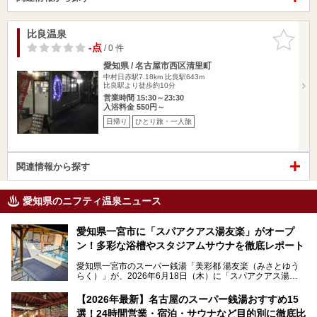
比良温泉
お気に入
りに追加
-点
/ 0 件
愛知県 / 名古屋市西区清里町
中村日赤駅7.18km
比良駅643m
比良駅より徒歩約10分
営業時間 15:30～23:30
入浴料金 550円～
日帰り
ひとり旅・一人旅
関連情報から探す
愛知県のニフティ温泉ニュース
愛知県一宮市に「スパアクアス湯友楽」がオープ
ン！多彩な浴槽やスタジアムサウナを徹底レポート
愛知県一宮市のスーパー銭湯「美彩都 湯友楽（みさとゆう
らく）」が、2026年6月18日（木）に「スパアクアス湯友
楽」としてリニューアルオープン！
【2026年最新】名古屋のスーパー銭湯おすすめ15
この地で30年にわたり愛され続けてきた施設だからこそ、
選！24時間営業・宿泊・サウナなど目的別に徹底比
地元住民をはじめオープンを待ちわびている人も多いのでは