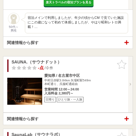
楽天トラベルの宿泊プランを見る
宿泊メインで利用しましたが、年少の頃からCM で見ていた施設
にこの歳になって初めて体感しましたが、やはり昭和レトロ満
載！…
50代～
男性
関連情報から探す
SAUNA.（サウナドット）
お気に入
りに追加
-点
/ 0 件
愛知県 / 名古屋市中区
中村日赤駅3.84km
矢場町駅549m
本町通り、呉服町通経由
営業時間 12:00～24:00
入浴料金 2,380円～
日帰り
ひとり旅・一人旅
関連情報から探す
SaunaLab（サウナラボ）
お気に入