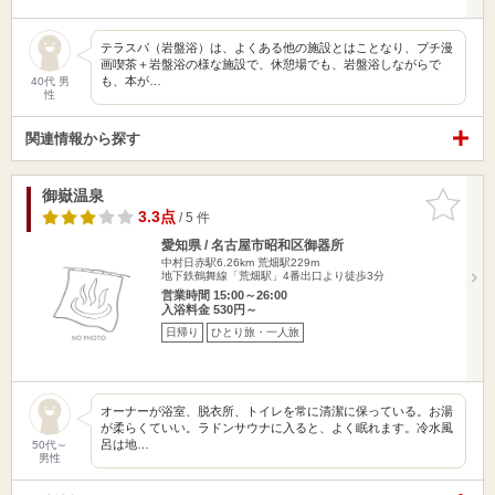
テラスパ（岩盤浴）は、よくある他の施設とはことなり、プチ漫
画喫茶＋岩盤浴の様な施設で、休憩場でも、岩盤浴しながらで
も、本が…
40代 男
性
関連情報から探す
御嶽温泉
お気に入
りに追加
3.3点
/ 5 件
愛知県 / 名古屋市昭和区御器所
中村日赤駅6.26km
荒畑駅229m
地下鉄鶴舞線「荒畑駅」4番出口より徒歩3分
営業時間 15:00～26:00
入浴料金 530円～
日帰り
ひとり旅・一人旅
オーナーが浴室、脱衣所、トイレを常に清潔に保っている。お湯
が柔らくていい。ラドンサウナに入ると、よく眠れます。冷水風
呂は地…
50代～
男性