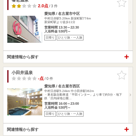
りに追加
2.0点
/ 3 件
愛知県 / 名古屋市中区
中村日赤駅5.20km
新栄町駅774m
新栄町駅より徒歩11分
営業時間 13:30～22:30
入浴料金 530円～
日帰り
ひとり旅・一人旅
関連情報から探す
小田井温泉
お気に入
りに追加
-点
/ 0 件
愛知県 / 名古屋市西区
中村日赤駅5.24km
中小田井駅362m
・東名阪自動車道「平田インター」より車で約5分・地下
鉄「庄内緑地公園…
営業時間 16:00～23:00
入浴料金 530円～
日帰り
ひとり旅・一人旅
関連情報から探す