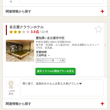
性
関連情報から探す
名古屋クラウンホテル
お気に入
りに追加
3.0点
/ 13 件
愛知県 / 名古屋市中区
中村日赤駅2.98km
伏見駅454m
地下鉄「伏見駅」から徒歩5分。JR名古屋駅からタクシー
で5分。名高速…
営業時間
入浴料金 ～
宿泊
ひとり旅・一人旅
楽天トラベルの宿泊プランを見る
濁り湯で、温泉好きのもん太君も大喜びでした🐒
～10代
男性
関連情報から探す