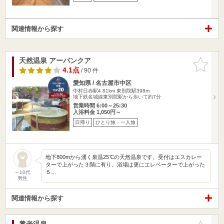
関連情報から探す
天然温泉 アーバンクア
お気に入
りに追加
4.1点
/ 90 件
愛知県 / 名古屋市中区
中村日赤駅4.81km
東別院駅398m
地下鉄名城線東別院駅から歩いて約7分
営業時間 6:00～25:30
入浴料金 1,050円～
日帰り
ひとり旅・一人旅
地下800mから湧く泉温25℃の天然温泉です。受付はエスカレー
ターで上がった３階に有り、浴場は更にエレベーターで上がった
５…
～10代
男性
関連情報から探す
養老温泉
お気に入