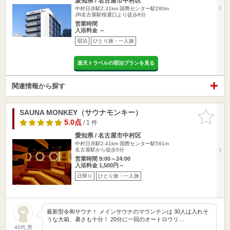
愛知県 / 名古屋市中村区
中村日赤駅2.31km
国際センター駅280m
JR名古屋駅桜通口より徒歩8分
営業時間
入浴料金 ～
宿泊
ひとり旅・一人旅
楽天トラベルの宿泊プランを見る
関連情報から探す
SAUNA MONKEY（サウナモンキー）
お気に入
りに追加
5.0点
/ 1 件
愛知県 / 名古屋市中村区
中村日赤駅2.41km
国際センター駅591m
名古屋駅から徒歩5分
営業時間 9:00～24:00
入浴料金 1,500円～
日帰り
ひとり旅・一人旅
最新型令和サウナ！ メインサウナのマウンテンは 30人は入れそ
うな大箱、暑さも十分！ 20分に一回のオートロウリ…
40代 男