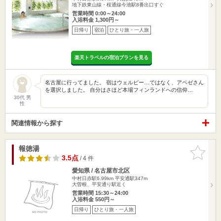
地下鉄東山線・桜通線今池駅8番出口すぐ
営業時間 0:00～24:00
入浴料金 1,300円～
日帰り
宿泊
ひとり旅・一人旅
楽天トラベルの宿泊プランを見る
名古屋に行ってました。 宿はウェルビー…ではなく、アペゼさん
を選択しました。 自分はさほど本場フィンランドへの信仰…
30代 男
性
関連情報から探す
報徳湯
お気に入
りに追加
3.5点
/ 4 件
愛知県 / 名古屋市北区
中村日赤駅6.99km
平安通駅347m
大曽根、平安通り駅近く
営業時間 15:30～24:00
入浴料金 550円～
日帰り
ひとり旅・一人旅