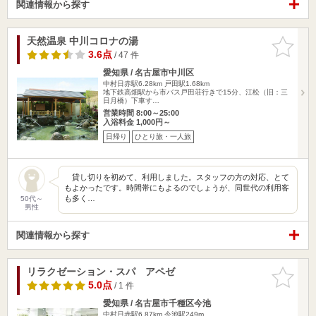
関連情報から探す
天然温泉 中川コロナの湯
お気に入
りに追加
3.6点
/ 47 件
愛知県 / 名古屋市中川区
中村日赤駅6.28km
戸田駅1.68km
地下鉄高畑駅から市バス戸田荘行きで15分、江松（旧：三
日月橋）下車す…
営業時間 8:00～25:00
入浴料金 1,000円～
日帰り
ひとり旅・一人旅
貸し切りを初めて、利用しました。スタッフの方の対応、とて
もよかったです。時間帯にもよるのでしょうが、同世代の利用客
も多く…
50代～
男性
関連情報から探す
リラクゼーション・スパ アペゼ
お気に入
りに追加
5.0点
/ 1 件
愛知県 / 名古屋市千種区今池
中村日赤駅6.87km
今池駅249m