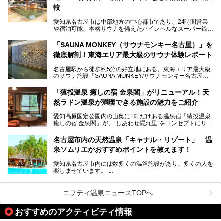
ないでしょうか。
較
老朽化した設備の補修を機に、2年前からじっくり構想を練
ってきたというだけあって、館内の充実度は想像以上。
愛知県名古屋市は中部地方の中心都市であり、24時間営業
以前の4倍に拡張したという露天エリアや10の浴槽、40人収
や宿泊可能、本格サウナを備えたハイレベルなスーパー銭湯
容の巨大なスタジアムサウナに、岩盤浴やリラクゼーション
が密集する激戦区です。
までまるごと楽しめる施設に生まれ変わりました。
「SAUNA MONKEY（サウナモンキー名古屋）」を
そのため、「日々の仕事の疲れを心身ともにリセットした
今回は、全面リニューアルして新しくなった「スパアクアス
徹底解剖！東海エリア最大級のサウナ体験レポート
い」「休日に時間を忘れて1日中ダラダラ過ごしたい」「コ
湯友楽」に一足早くお邪魔して取材してきました！
スパ良く非日常の極上体験を味わいたい」人向けの施設が多
名古屋駅から徒歩約5分の好立地にある、東海エリア最大級
くある点が魅力です！
のサウナ施設「SAUNA MONKEY/サウナモンキー名古屋」
をご存じですか？
今回は、名古屋市でおすすめのスーパー銭湯を紹介します。
「名古屋駅周辺ってサウナが少ないよね」という声をよく耳
お好みの温泉施設を見つけて楽しんでくださいね。
「猿投温泉 癒しの宿 金泉閣」がリニューアル！天
にするだけあり、アクセスの良さにも胸が高鳴ります。
然ラドン温泉が満喫できる施設の魅力をご紹介
今回は普段は男性専用となっているパブリックサウナが、女
性専用で公開される『レディースデー』が開催されたので、
愛知高原国定公園内の山奥に1軒だけある温泉宿「猿投温泉
さっそく取材してきました！
癒しの宿 金泉閣」が、“しあわせ隠れ里”をコンセプトにリニ
ューアルオープンします。
名古屋市内の天然温泉「キャナル・リゾート」 温
天然ラドン温泉が堪能できるお風呂や、新設・改装された客
泉ソムリエがおすすめポイントを教えます！
室、地元の食材と温泉水で作られたお料理……。
新しくなった「猿投温泉 癒しの宿 金泉閣」の魅力を丸ごと
愛知県名古屋市内には数多くの温浴施設があり、多くの人を
ご紹介します。
楽しませています。
その中でも今回は「キャナル・リゾート」について、温泉ソ
ムリエの目線で紹介していきます！
ニフティ温泉ニュースTOPへ
名古屋市内にはスーパー銭湯や日帰り温泉が多く、「どこに
行こうかな？」と悩んでしまう方も多いと思います。
おすすめのアクティビティ情報
ぜひこの記事を参考にして「キャナル・リゾート」に出かけ
てみるのはいかがでしょうか？