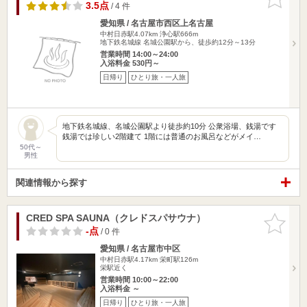
りに追加
3.5点
/ 4 件
愛知県 / 名古屋市西区上名古屋
中村日赤駅4.07km
浄心駅666m
地下鉄名城線 名城公園駅から、徒歩約12分～13分
営業時間 14:00～24:00
入浴料金 530円～
日帰り
ひとり旅・一人旅
地下鉄名城線、名城公園駅より徒歩約10分 公衆浴場、銭湯です
銭湯では珍しい2階建て 1階には普通のお風呂などがメイ…
50代～
男性
関連情報から探す
CRED SPA SAUNA（クレドスパサウナ）
お気に入
りに追加
-点
/ 0 件
愛知県 / 名古屋市中区
中村日赤駅4.17km
栄町駅126m
栄駅近く
営業時間 10:00～22:00
入浴料金 ～
日帰り
ひとり旅・一人旅