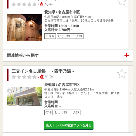
りに追加
-点
/ 0 件
愛知県 / 名古屋市中区
中村日赤駅3.89km
矢場町駅559m
名古屋市営東山線「栄駅」16番出口より徒歩約7分
営業時間 12:00～21:00
入浴料金 2,700円～
日帰り
ひとり旅・一人旅
関連情報から探す
三交イン名古屋錦 ～四季乃湯～
お気に入
りに追加
-点
/ 0 件
愛知県 / 名古屋市中区
中村日赤駅3.99km
久屋大通駅293m
地下鉄「栄」駅 1番出口、または、「久屋大通」駅 4番出
口より、徒歩…
営業時間
入浴料金 ～
宿泊
ひとり旅・一人旅
楽天トラベルの宿泊プランを見る