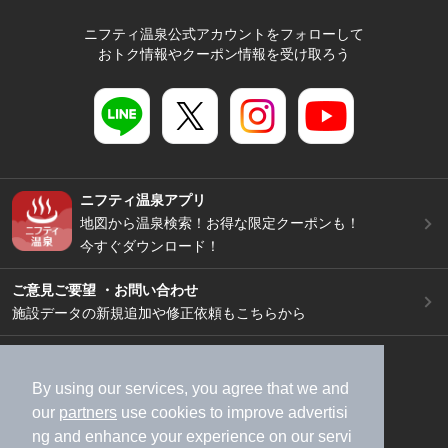
ニフティ温泉公式アカウントをフォローして
おトク情報やクーポン情報を受け取ろう
ニフティ温泉アプリ
地図から温泉検索！お得な限定クーポンも！
今すぐダウンロード！
ご意見ご要望 ・お問い合わせ
施設データの新規追加や修正依頼もこちらから
スマートフォン
/
PC
加盟店募集（資料請求）
広告出稿のご案内
By using our services, you agree that we and
our
partners
use cookies to improve advertisi
利用規約
ライフスタイルMEMBERS+規約
ng and enhance your experience on our servi
特定商取引法に基づく表記
ヘルプ
採用情報