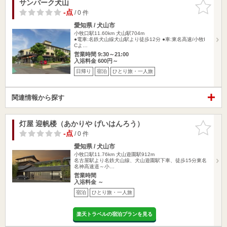
サンパーク犬山
お気に入
りに追加
-点
/ 0 件
愛知県 / 犬山市
小牧口駅11.60km
犬山駅704m
●電車:名鉄犬山線犬山駅より徒歩12分 ●車:東名高速/小牧I
Cよ…
営業時間 9:30～21:00
入浴料金 600円～
日帰り
宿泊
ひとり旅・一人旅
関連情報から探す
灯屋 迎帆楼（あかりや げいはんろう）
お気に入
りに追加
-点
/ 0 件
愛知県 / 犬山市
小牧口駅11.76km
犬山遊園駅912m
名古屋駅より名鉄犬山線、犬山遊園駅下車、徒歩15分東名
名神高速道～小…
営業時間
入浴料金 ～
宿泊
ひとり旅・一人旅
楽天トラベルの宿泊プランを見る