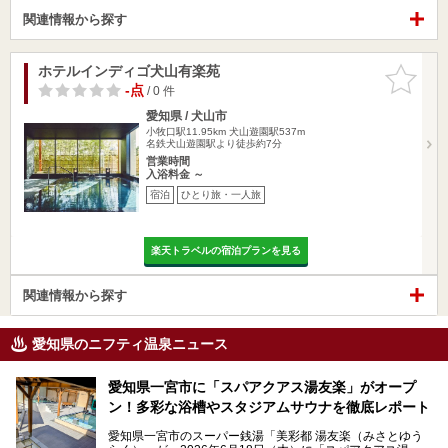
関連情報から探す
ホテルインディゴ犬山有楽苑
お気に入
りに追加
-点
/ 0 件
愛知県 / 犬山市
小牧口駅11.95km
犬山遊園駅537m
名鉄犬山遊園駅より徒歩約7分
営業時間
入浴料金 ～
宿泊
ひとり旅・一人旅
楽天トラベルの宿泊プランを見る
関連情報から探す
愛知県のニフティ温泉ニュース
愛知県一宮市に「スパアクアス湯友楽」がオープ
ン！多彩な浴槽やスタジアムサウナを徹底レポート
愛知県一宮市のスーパー銭湯「美彩都 湯友楽（みさとゆう