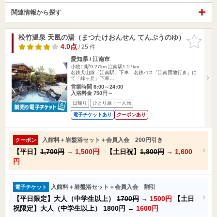
関連情報から探す
松竹温泉 天風の湯（まつたけおんせん てんぷうのゆ）
お気に入
りに追加
4.0点
/ 25 件
愛知県 / 江南市
小牧口駅9.27km
江南駅1.57km
名鉄犬山線「江南駅」下車、名鉄バス「江南団地行き」に
て「緑ヶ丘」下車…
営業時間 6:00～24:00
入浴料金 750円～
日帰り
ひとり旅・一人旅
電子チケットあり
クーポンあり
入館料＋岩盤浴セット＋会員入会 200円引き
クーポン
【平日】
1,700円
→
1,500円
【土日祝】
1,800円
→
1,600
円
入館料＋岩盤浴セット＋会員入会 割引
電子チケット
【平日限定】大人（中学生以上）
1700円
→
1500円
【土日
祝限定】大人（中学生以上）
1800円
→
1600円