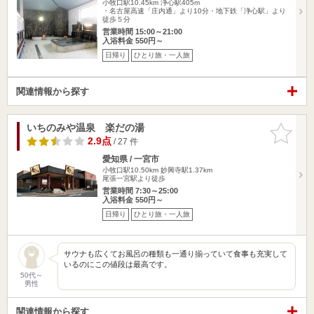
小牧口駅10.45km
浄心駅405m
・名古屋高速「庄内通」より10分・地下鉄「浄心駅」より
徒歩５分
営業時間 15:00～21:00
入浴料金 550円～
日帰り
ひとり旅・一人旅
関連情報から探す
いちのみや温泉 楽だの湯
お気に入
りに追加
2.9点
/ 27 件
愛知県 / 一宮市
小牧口駅10.50km
妙興寺駅1.37km
尾張一宮駅より徒歩
営業時間 7:30～25:00
入浴料金 550円～
日帰り
ひとり旅・一人旅
サウナも広くてお風呂の種類も一通り揃っていて食事も充実して
いるのにこの値段は最高です。
50代～
男性
関連情報から探す