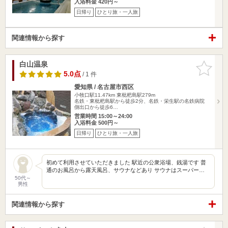
入浴料金 420円～
日帰り
ひとり旅・一人旅
関連情報から探す
白山温泉
お気に入
りに追加
5.0点
/ 1 件
愛知県 / 名古屋市西区
小牧口駅11.47km
東枇杷島駅279m
名鉄・東枇杷島駅から徒歩2分、名鉄・栄生駅の名鉄病院
側出口から徒歩6…
営業時間 15:00～24:00
入浴料金 500円～
日帰り
ひとり旅・一人旅
初めて利用させていただきました 駅近の公衆浴場、銭湯です 普
通のお風呂から露天風呂、サウナなどあり サウナはスーパー…
50代～
男性
関連情報から探す