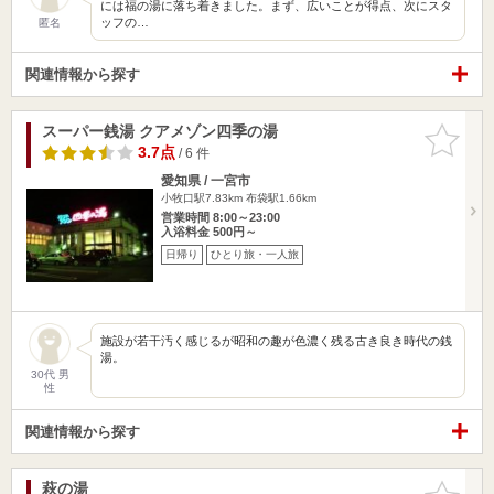
には福の湯に落ち着きました。まず、広いことが得点、次にスタ
ッフの…
匿名
関連情報から探す
スーパー銭湯 クアメゾン四季の湯
お気に入
りに追加
3.7点
/ 6 件
愛知県 / 一宮市
小牧口駅7.83km
布袋駅1.66km
営業時間 8:00～23:00
入浴料金 500円～
日帰り
ひとり旅・一人旅
施設が若干汚く感じるが昭和の趣が色濃く残る古き良き時代の銭
湯。
30代 男
性
関連情報から探す
萩の湯
お気に入