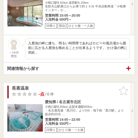
小牧口駅8.62km
楽田駅4.20km
名鉄犬山駅東口からお車で約１５分 中央自動車道「小牧東
インター」か…
営業時間 10:00～20:00
入浴料金 600円～
日帰り
宿泊
ひとり旅・一人旅
入鹿池の畔に建ち、明るい時間帯であればロビーや風呂場から眼
前に広がる入鹿池を眺めることが出来るようです。 かけ湯の桝に
供給…
～10代
男性
関連情報から探す
長喜温泉
お気に入
りに追加
-点
/ 0 件
愛知県 / 名古屋市北区
小牧口駅8.83km
志賀本通駅856m
・名古屋高速「黒川IC」より5分・地下鉄「黒川駅」より
徒歩約20分 …
営業時間 14:00～22:00
入浴料金 550円～
日帰り
ひとり旅・一人旅