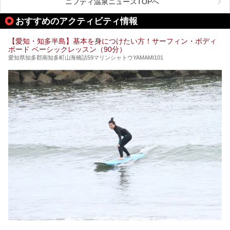
ニフティ温泉ニュースTOPへ
名古屋市内にはスーパー銭湯や日帰り温泉が多く、「どこに
行こうかな？」と悩んでしまう方も多いと思います。
おすすめのアクティビティ情報
ぜひこの記事を参考にして「キャナル・リゾート」に出かけ
てみるのはいかがでしょうか？
【愛知・知多半島】基本を身につけたい方！サーフィン・ボディ
ボード ベーシックレッスン（90分）
愛知県知多郡南知多町山海橋詰59マリンシャトウYAMAMI101