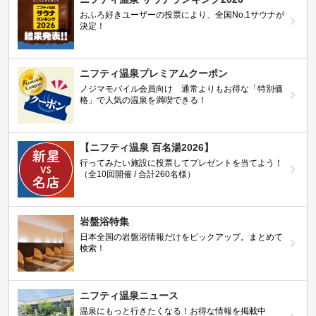
おふろ好きユーザーの投票により、全国No.1サウナが
決定！
ニフティ温泉プレミアムクーポン
ノジマモバイル会員向け 通常よりもお得な「特別価
格」で人気の温泉を満喫できる！
【ニフティ温泉 百名湯2026】
行ってみたい施設に投票してプレゼントを当てよう！
（全10回開催 / 合計260名様）
岩盤浴特集
日本全国の岩盤浴情報だけをピックアップ。まとめて
検索！
ニフティ温泉ニュース
温泉にもっと行きたくなる！お得な情報を掲載中