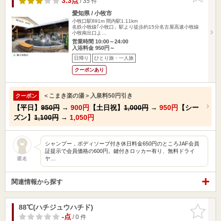
3.3点
/ 35 件
愛知県 / 小牧市
小牧口駅891m
間内駅1.11km
名鉄小牧線｢小牧口」駅より徒歩約15分名古屋高速小牧線
小牧南出口よ…
営業時間 10:00～24:00
入浴料金 950円～
日帰り
ひとり旅・一人旅
クーポンあり
＜こまき楽の湯＞入泉料50円引き
クーポン
【平日】
950円
→
900円
【土日祝】
1,000円
→
950円
【シー
ズン】
1,100円
→
1,050円
シャンプー，ボディソープ付き休日料金650円のところJAF会員
証提示で会員価格の600円。鍵付きロッカー有り、無料ドライ
ヤ…
匿名
関連情報から探す
88℃(ハチジュウハチド)
お気に入
りに追加
-点
/ 0 件