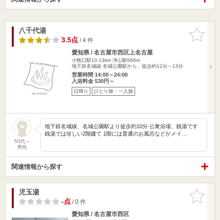
八千代湯
お気に入
りに追加
3.5点
/ 4 件
愛知県 / 名古屋市西区上名古屋
小牧口駅10.13km
浄心駅666m
地下鉄名城線 名城公園駅から、徒歩約12分～13分
営業時間 14:00～24:00
入浴料金 530円～
日帰り
ひとり旅・一人旅
地下鉄名城線、名城公園駅より徒歩約10分 公衆浴場、銭湯です
銭湯では珍しい2階建て 1階には普通のお風呂などがメイ…
50代～
男性
関連情報から探す
児玉湯
お気に入
りに追加
-点
/ 0 件
愛知県 / 名古屋市西区