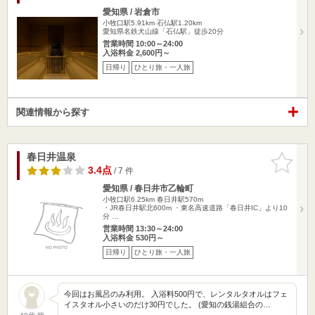
愛知県 / 岩倉市
小牧口駅5.91km
石仏駅1.20km
愛知県名鉄犬山線「石仏駅」徒歩20分
営業時間 10:00～24:00
入浴料金 2,600円～
日帰り
ひとり旅・一人旅
関連情報から探す
春日井温泉
お気に入
りに追加
3.4点
/ 7 件
愛知県 / 春日井市乙輪町
小牧口駅6.25km
春日井駅570m
・JR春日井駅北600m ・東名高速道路「春日井IC」より10
分 …
営業時間 13:30～24:00
入浴料金 530円～
日帰り
ひとり旅・一人旅
今回はお風呂のみ利用。 入浴料500円で、レンタルタオルはフェ
イスタオル小さいのだけ30円でした。 (愛知の銭湯組合の…