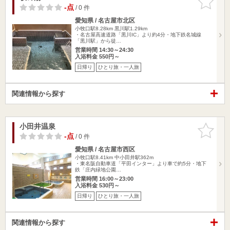
りに追加
-点
/ 0 件
愛知県 / 名古屋市北区
小牧口駅8.28km
黒川駅1.29km
・名古屋高速道路「黒川IC」より約4分・地下鉄名城線
「黒川駅」から徒…
営業時間 14:30～24:30
入浴料金 550円～
日帰り
ひとり旅・一人旅
関連情報から探す
小田井温泉
お気に入
りに追加
-点
/ 0 件
愛知県 / 名古屋市西区
小牧口駅8.41km
中小田井駅362m
・東名阪自動車道「平田インター」より車で約5分・地下
鉄「庄内緑地公園…
営業時間 16:00～23:00
入浴料金 530円～
日帰り
ひとり旅・一人旅
関連情報から探す