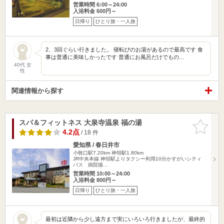
営業時間 6:00～24:00
入浴料金 600円～
日帰り
ひとり旅・一人旅
2、3回ぐらい行きました。 寝転びのお湯があるので最高です 食
事は普通に美味しかったです 普通にお風呂だけでもの…
40代 女
性
関連情報から探す
スパ＆フィットネス 大泉寺温泉 福の湯
お気に入
りに追加
4.2点
/ 18 件
愛知県 / 春日井市
小牧口駅7.20km
神領駅1.80km
JR中央本線 神領駅よりタクシー利用10分かすがいシティ
バス 病院循…
営業時間 10:00～24:00
入浴料金 800円～
日帰り
ひとり旅・一人旅
最初は近隣から少し遠方まで実にいろいろ行きましたが、最終的