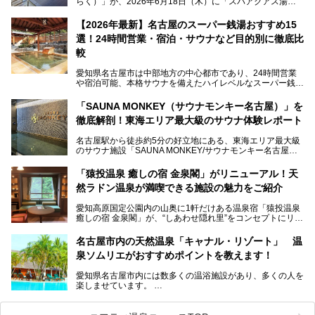
らく）」が、2026年6月18日（木）に「スパアクアス湯友
楽」としてリニューアルオープン！
【2026年最新】名古屋のスーパー銭湯おすすめ15
この地で30年にわたり愛され続けてきた施設だからこそ、
選！24時間営業・宿泊・サウナなど目的別に徹底比
地元住民をはじめオープンを待ちわびている人も多いのでは
ないでしょうか。
較
老朽化した設備の補修を機に、2年前からじっくり構想を練
ってきたというだけあって、館内の充実度は想像以上。
愛知県名古屋市は中部地方の中心都市であり、24時間営業
以前の4倍に拡張したという露天エリアや10の浴槽、40人収
や宿泊可能、本格サウナを備えたハイレベルなスーパー銭湯
容の巨大なスタジアムサウナに、岩盤浴やリラクゼーション
が密集する激戦区です。
までまるごと楽しめる施設に生まれ変わりました。
「SAUNA MONKEY（サウナモンキー名古屋）」を
そのため、「日々の仕事の疲れを心身ともにリセットした
今回は、全面リニューアルして新しくなった「スパアクアス
徹底解剖！東海エリア最大級のサウナ体験レポート
い」「休日に時間を忘れて1日中ダラダラ過ごしたい」「コ
湯友楽」に一足早くお邪魔して取材してきました！
スパ良く非日常の極上体験を味わいたい」人向けの施設が多
名古屋駅から徒歩約5分の好立地にある、東海エリア最大級
くある点が魅力です！
のサウナ施設「SAUNA MONKEY/サウナモンキー名古屋」
をご存じですか？
今回は、名古屋市でおすすめのスーパー銭湯を紹介します。
「名古屋駅周辺ってサウナが少ないよね」という声をよく耳
お好みの温泉施設を見つけて楽しんでくださいね。
「猿投温泉 癒しの宿 金泉閣」がリニューアル！天
にするだけあり、アクセスの良さにも胸が高鳴ります。
然ラドン温泉が満喫できる施設の魅力をご紹介
今回は普段は男性専用となっているパブリックサウナが、女
性専用で公開される『レディースデー』が開催されたので、
愛知高原国定公園内の山奥に1軒だけある温泉宿「猿投温泉
さっそく取材してきました！
癒しの宿 金泉閣」が、“しあわせ隠れ里”をコンセプトにリニ
ューアルオープンします。
名古屋市内の天然温泉「キャナル・リゾート」 温
天然ラドン温泉が堪能できるお風呂や、新設・改装された客
泉ソムリエがおすすめポイントを教えます！
室、地元の食材と温泉水で作られたお料理……。
新しくなった「猿投温泉 癒しの宿 金泉閣」の魅力を丸ごと
愛知県名古屋市内には数多くの温浴施設があり、多くの人を
ご紹介します。
楽しませています。
その中でも今回は「キャナル・リゾート」について、温泉ソ
ムリエの目線で紹介していきます！