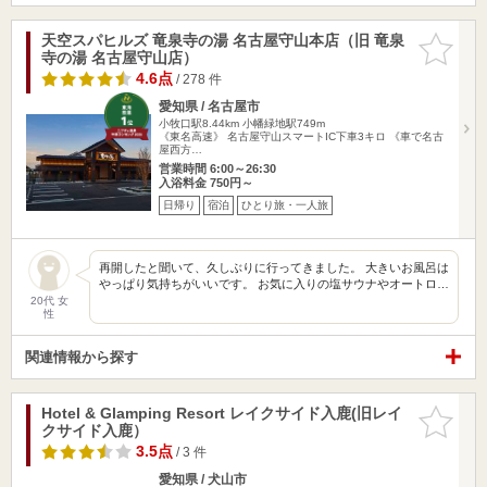
天空スパヒルズ 竜泉寺の湯 名古屋守山本店（旧 竜泉
お気に入
寺の湯 名古屋守山店）
りに追加
4.6点
/ 278 件
愛知県 / 名古屋市
小牧口駅8.44km
小幡緑地駅749m
《東名高速》 名古屋守山スマートIC下車3キロ 《車で名古
屋西方…
営業時間 6:00～26:30
入浴料金 750円～
日帰り
宿泊
ひとり旅・一人旅
再開したと聞いて、久しぶりに行ってきました。 大きいお風呂は
やっぱり気持ちがいいです。 お気に入りの塩サウナやオートロ…
20代 女
性
関連情報から探す
Hotel & Glamping Resort レイクサイド入鹿(旧レイ
お気に入
クサイド入鹿）
りに追加
3.5点
/ 3 件
愛知県 / 犬山市