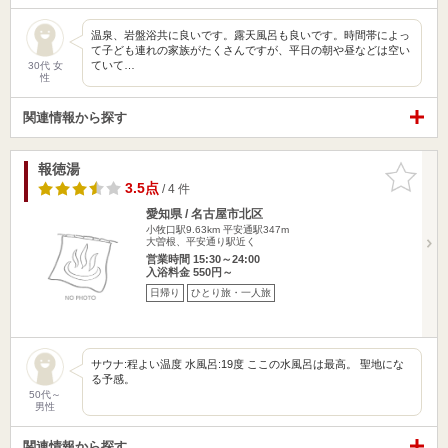
温泉、岩盤浴共に良いです。露天風呂も良いです。時間帯によっ
て子ども連れの家族がたくさんですが、平日の朝や昼などは空い
ていて…
30代 女
性
関連情報から探す
報徳湯
お気に入
りに追加
3.5点
/ 4 件
愛知県 / 名古屋市北区
小牧口駅9.63km
平安通駅347m
大曽根、平安通り駅近く
営業時間 15:30～24:00
入浴料金 550円～
日帰り
ひとり旅・一人旅
サウナ:程よい温度 水風呂:19度 ここの水風呂は最高。 聖地にな
る予感。
50代～
男性
関連情報から探す