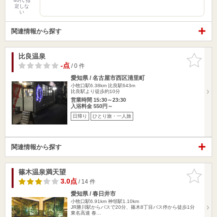
40代 指
定しな
い
関連情報から探す
比良温泉
お気に入
りに追加
-点
/ 0 件
愛知県 / 名古屋市西区清里町
小牧口駅6.38km
比良駅643m
比良駅より徒歩約10分
営業時間 15:30～23:30
入浴料金 550円～
日帰り
ひとり旅・一人旅
関連情報から探す
篠木温泉満天望
お気に入
りに追加
3.0点
/ 14 件
愛知県 / 春日井市
小牧口駅6.91km
神領駅1.10km
JR勝川駅からバスで20分、篠木8丁目バス停から徒歩1分
東名高速 春…