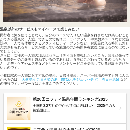
温泉以外のサービスもマイペースで楽しみたい
同行者に気を使うことなく、自分のペースで入りたい温泉を好きなだけ楽しむこと
ができる温泉の一人旅。できるのであれば、ライブラリーや休憩スペースなどの施
設や、一人でも体験できるアクティビティープランなど、お風呂に入る時間以外も
充実させられるサービスが整っている施設の方が時間を有意義に使えるのではない
でしょうか。
さらに、女性の一人旅の場合はセキュリティ面も重視したいところ。普段頑張って
いる自分へのご褒美も兼ねているのであれば、食事にこだわっているのはもちろ
ん、ボディケアやエステなどトリートメントサービスを提供している施設を選びた
いものです。
小牧口駅の一人旅におすすめの温泉、日帰り温泉、スーパー銭湯の中でも特に人気
があるのは、
天然温泉 こまき楽の湯
、
88℃(ハチジュウハチド)
、
春日井温泉
など
の施設です。ぜひ一度は足を運んでみてください。
第20回ニフティ温泉年間ランキング2025
全国約2.2万件の中から頂点に選ばれた、2025年の人
気施設は…
ニフティ温泉 サウナランキング2026