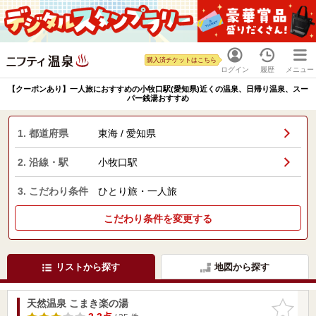
購入済チケットはこちら
ログイン
履歴
メニュー
【クーポンあり】一人旅におすすめの小牧口駅(愛知県)近くの温泉、日帰り温泉、スー
パー銭湯おすすめ
1. 都道府県
東海 / 愛知県
2. 沿線・駅
小牧口駅
3. こだわり条件
ひとり旅・一人旅
こだわり条件を変更する
リストから探す
地図から探す
天然温泉 こまき楽の湯
お気に入
りに追加