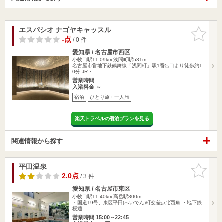
エスパシオ ナゴヤキャッスル
お気に入
りに追加
-点
/ 0 件
愛知県 / 名古屋市西区
小牧口駅11.09km
浅間町駅531m
名古屋市営地下鉄鶴舞線「浅間町」駅1番出口より徒歩約1
0分 JR・…
営業時間
入浴料金 ～
宿泊
ひとり旅・一人旅
楽天トラベルの宿泊プランを見る
関連情報から探す
平田温泉
お気に入
りに追加
2.0点
/ 3 件
愛知県 / 名古屋市東区
小牧口駅11.40km
高岳駅800m
・国道19号、東区平田(へいでん)町交差点北西角 ・地下鉄
桜通…
営業時間 15:00～22:45