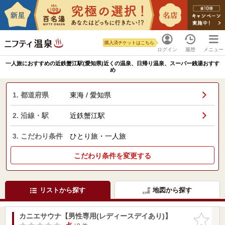
購入済チケットはこちら
ログイン
履歴
メニュー
一人旅におすすめの近鉄蟹江駅(愛知県)近くの温泉、日帰り温泉、スーパー銭湯おすす
め
1. 都道府県
東海 / 愛知県
2. 沿線・駅
近鉄蟹江駅
3. こだわり条件
ひとり旅・一人旅
こだわり条件を変更する
リストから探す
地図から探す
カニエサウナ【男性専用(レディースデイあり)】
お気に入
りに追加