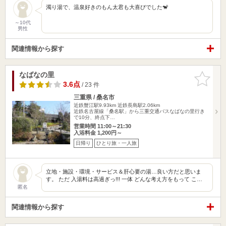
濁り湯で、温泉好きのもん太君も大喜びでした🐒
～10代
男性
関連情報から探す
なばなの里
お気に入
りに追加
3.6点
/ 23 件
三重県 / 桑名市
近鉄蟹江駅9.93km
近鉄長島駅2.06km
近鉄名古屋線「桑名駅」から三重交通バスなばなの里行き
で10分、終点下…
営業時間 11:00～21:30
入浴料金 1,200円～
日帰り
ひとり旅・一人旅
立地・施設・環境・サービス＆肝心要の湯…良い方だと思いま
す。 ただ 入湯料は高過ぎっ!!! 一体 どんな考え方をもって こ…
匿名
関連情報から探す