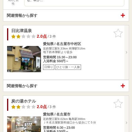
40代 男
性
関連情報から探す
日比津温泉
お気に入
りに追加
2.0点
/ 3 件
愛知県 / 名古屋市中村区
近鉄蟹江駅8.33km
本陣駅516m
地下鉄本陣駅より徒歩
営業時間 15:30～23:00
入浴料金 550円～
日帰り
ひとり旅・一人旅
関連情報から探す
炭の湯ホテル
お気に入
りに追加
2.0点
/ 3 件
愛知県 / 名古屋市
近鉄蟹江駅9.02km
亀島駅388m
ＪＲ名古屋駅新幹線口から徒歩にて５分
営業時間 6:30～23:00
入浴料金 530円～