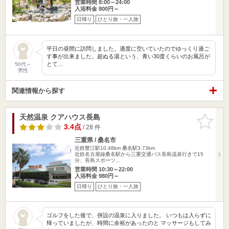
営業時間 8:00～24:00
入浴料金 800円～
日帰り
ひとり旅・一人旅
平日の昼間に訪問しました。適度に空いていたのでゆっくり過ご
す事が出来ました。超ぬる湯という、青い30度くらいのお風呂が
とて…
50代～
男性
関連情報から探す
天然温泉 クアハウス長島
お気に入
りに追加
3.4点
/ 28 件
三重県 / 桑名市
近鉄蟹江駅10.48km
桑名駅3.73km
近鉄名古屋線桑名駅から三重交通バス長島温泉行きで15
分、長島スポーツ…
営業時間 10:30～22:00
入浴料金 980円～
日帰り
ひとり旅・一人旅
ゴルフをした後で、併設の温泉に入りました。 いつもは入らずに
帰っていましたが、時間に余裕があったのと マッサージもしてみ