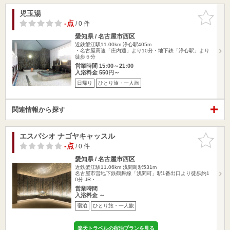
児玉湯
お気に入
りに追加
-点
/ 0 件
愛知県 / 名古屋市西区
近鉄蟹江駅11.00km
浄心駅405m
・名古屋高速「庄内通」より10分・地下鉄「浄心駅」より
徒歩５分
営業時間 15:00～21:00
入浴料金 550円～
日帰り
ひとり旅・一人旅
関連情報から探す
エスパシオ ナゴヤキャッスル
お気に入
りに追加
-点
/ 0 件
愛知県 / 名古屋市西区
近鉄蟹江駅11.06km
浅間町駅531m
名古屋市営地下鉄鶴舞線「浅間町」駅1番出口より徒歩約1
0分 JR・…
営業時間
入浴料金 ～
宿泊
ひとり旅・一人旅
楽天トラベルの宿泊プランを見る