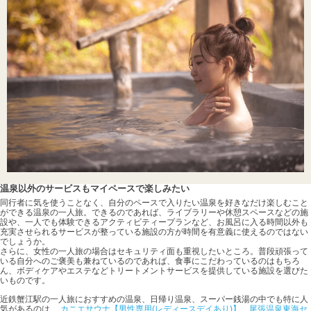
温泉以外のサービスもマイペースで楽しみたい
同行者に気を使うことなく、自分のペースで入りたい温泉を好きなだけ楽しむこと
ができる温泉の一人旅。できるのであれば、ライブラリーや休憩スペースなどの施
設や、一人でも体験できるアクティビティープランなど、お風呂に入る時間以外も
充実させられるサービスが整っている施設の方が時間を有意義に使えるのではない
でしょうか。
さらに、女性の一人旅の場合はセキュリティ面も重視したいところ。普段頑張って
いる自分へのご褒美も兼ねているのであれば、食事にこだわっているのはもちろ
ん、ボディケアやエステなどトリートメントサービスを提供している施設を選びた
いものです。
近鉄蟹江駅の一人旅におすすめの温泉、日帰り温泉、スーパー銭湯の中でも特に人
気があるのは、
カニエサウナ【男性専用(レディースデイあり)】
、
尾張温泉東海セ