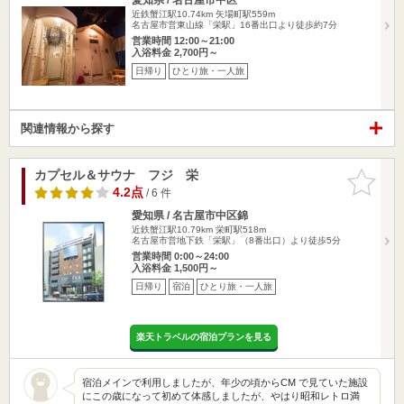
近鉄蟹江駅10.74km
矢場町駅559m
名古屋市営東山線「栄駅」16番出口より徒歩約7分
営業時間 12:00～21:00
入浴料金 2,700円～
日帰り
ひとり旅・一人旅
関連情報から探す
カプセル＆サウナ フジ 栄
お気に入
りに追加
4.2点
/ 6 件
愛知県 / 名古屋市中区錦
近鉄蟹江駅10.79km
栄町駅518m
名古屋市営地下鉄「栄駅」（8番出口）より徒歩5分
営業時間 0:00～24:00
入浴料金 1,500円～
日帰り
宿泊
ひとり旅・一人旅
楽天トラベルの宿泊プランを見る
宿泊メインで利用しましたが、年少の頃からCM で見ていた施設
にこの歳になって初めて体感しましたが、やはり昭和レトロ満