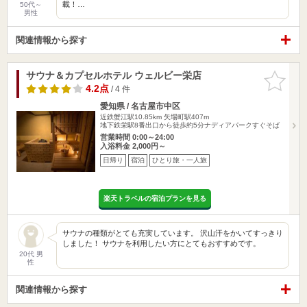
載！…
50代～
男性
関連情報から探す
サウナ＆カプセルホテル ウェルビー栄店
お気に入
りに追加
4.2点
/ 4 件
愛知県 / 名古屋市中区
近鉄蟹江駅10.85km
矢場町駅407m
地下鉄栄駅8番出口から徒歩約5分ナディアパークすぐそば
営業時間 0:00～24:00
入浴料金 2,000円～
日帰り
宿泊
ひとり旅・一人旅
楽天トラベルの宿泊プランを見る
サウナの種類がとても充実しています。 沢山汗をかいてすっきり
しました！ サウナを利用したい方にとてもおすすめです。
20代 男
性
関連情報から探す