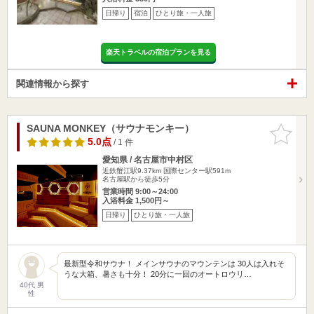
日帰り
宿泊
ひとり旅・一人旅
楽天トラベルの宿泊プランを見る
関連情報から探す
SAUNA MONKEY（サウナモンキー）
お気に入
りに追加
5.0点
/ 1 件
愛知県 / 名古屋市中村区
近鉄蟹江駅9.37km
国際センター駅591m
名古屋駅から徒歩5分
営業時間 9:00～24:00
入浴料金 1,500円～
日帰り
ひとり旅・一人旅
最新型令和サウナ！ メインサウナのマウンテンは 30人は入れそ
うな大箱、暑さも十分！ 20分に一回のオートロウリ…
40代 男
性