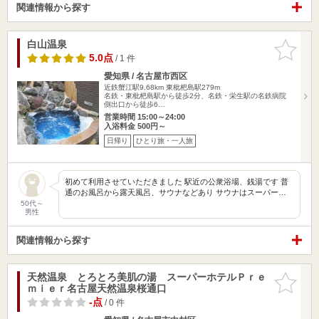
関連情報から探す
白山温泉
お気に入
りに追加
5.0点
/ 1 件
愛知県 / 名古屋市西区
近鉄蟹江駅9.68km
東枇杷島駅279m
名鉄・東枇杷島駅から徒歩2分、名鉄・栄生駅の名鉄病院
側出口から徒歩6…
営業時間 15:00～24:00
入浴料金 500円～
日帰り
ひとり旅・一人旅
初めて利用させていただきました 駅近の公衆浴場、銭湯です 普
通のお風呂から露天風呂、サウナなどあり サウナはスーパー…
50代～
男性
関連情報から探す
天然温泉 とろとろ美肌の湯 スーパーホテルＰｒｅ
お気に入
ｍｉｅｒ名古屋天然温泉桜通口
りに追加
-点
/ 0 件