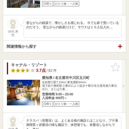
日帰り
ひとり旅・一人旅
昔ながらの銭湯で、懐かしさを感じれる。 今でも薪で焚いている
のだそう。 昔ながらの銭湯だけど、サウナは１０人位入れ…
30代 男
性
関連情報から探す
キャナル・リゾート
お気に入
りに追加
3.7点
/ 82 件
愛知県 / 名古屋市中川区玉川町
近鉄蟹江駅7.63km
東海通駅964m
地下鉄六番町駅３番出口より徒歩十数分名古屋高速六番北
出口、または六番…
営業時間 9:00～25:00
入浴料金 900円～
日帰り
ひとり旅・一人旅
テラスパ（岩盤浴）は、よくある他の施設とはことなり、プチ漫
画喫茶＋岩盤浴の様な施設で、休憩場でも、岩盤浴しながらで
も、本が…