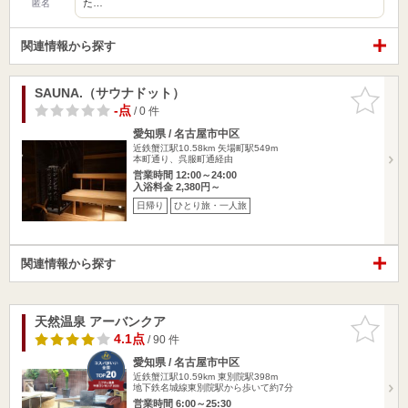
た…
匿名
関連情報から探す
SAUNA.（サウナドット）
お気に入
りに追加
-点
/ 0 件
愛知県 / 名古屋市中区
近鉄蟹江駅10.58km
矢場町駅549m
本町通り、呉服町通経由
営業時間 12:00～24:00
入浴料金 2,380円～
日帰り
ひとり旅・一人旅
関連情報から探す
天然温泉 アーバンクア
お気に入
りに追加
4.1点
/ 90 件
愛知県 / 名古屋市中区
近鉄蟹江駅10.59km
東別院駅398m
地下鉄名城線東別院駅から歩いて約7分
営業時間 6:00～25:30