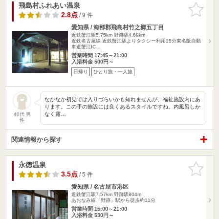
飛島村ふれあい温泉
お気に入
りに追加
2.8点
/ 9 件
愛知県 / 海部郡飛島村竹之郷五丁目
近鉄蟹江駅5.75km
野跡駅4.69km
近鉄名古屋線 近鉄蟹江駅よりタクシー利用15分東名阪自動
車道蟹江IC…
営業時間 17:45～21:00
入浴料金 500円～
日帰り
ひとり旅・一人旅
なかなか初見では入りづらいかも知れませんが、福祉施設内にあ
ります。この手の施設には良くあるスタイルですね。内風呂しか
なく露…
40代 男
性
関連情報から探す
永徳温泉
お気に入
りに追加
3.5点
/ 5 件
愛知県 / 名古屋市港区
近鉄蟹江駅7.57km
野跡駅804m
あおなみ線「野跡」駅から徒歩約11分
営業時間 15:00～21:00
入浴料金 530円～