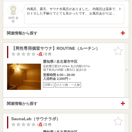
内風呂、露天、サウナ水風呂がありました。 内風呂は温泉で、ト
ロトロした手触りでとても良かったです。 お風呂あがりは…
30代 女
性
関連情報から探す
【男性専用個室サウナ】ROUTINE（ルーチン）
お気に入
りに追加
-点
/ 0 件
愛知県 / 名古屋市中区
近鉄蟹江駅10.62km
丸の内駅157m
地下鉄丸の内駅 1番出口 徒歩1分
営業時間 6:00～26:00
入浴料金 2,500円～
日帰り
ひとり旅・一人旅
関連情報から探す
SaunaLab（サウナラボ）
お気に入
りに追加
-点
/ 0 件
愛知県 / 名古屋市中区