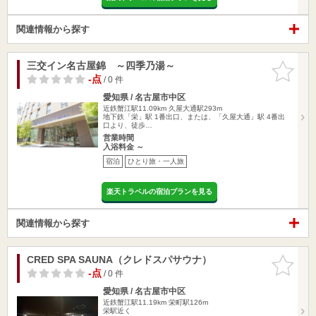
関連情報から探す
三交イン名古屋錦 ～四季乃湯～
お気に入
りに追加
-点
/ 0 件
愛知県 / 名古屋市中区
近鉄蟹江駅11.09km
久屋大通駅293m
地下鉄「栄」駅 1番出口、または、「久屋大通」駅 4番出
口より、徒歩…
営業時間
入浴料金 ～
宿泊
ひとり旅・一人旅
楽天トラベルの宿泊プランを見る
関連情報から探す
CRED SPA SAUNA（クレドスパサウナ）
お気に入
りに追加
-点
/ 0 件
愛知県 / 名古屋市中区
近鉄蟹江駅11.19km
栄町駅126m
栄駅近く