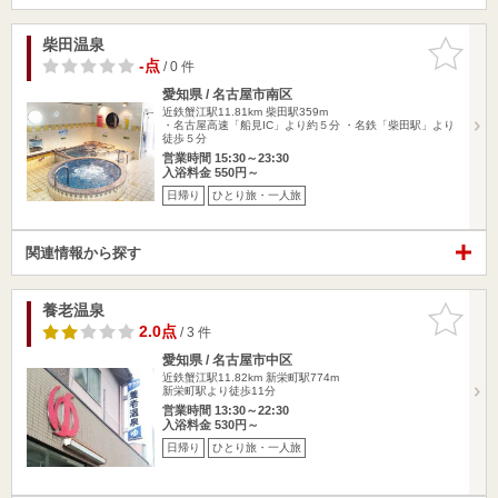
柴田温泉
お気に入
りに追加
-点
/ 0 件
愛知県 / 名古屋市南区
近鉄蟹江駅11.81km
柴田駅359m
・名古屋高速「船見IC」より約５分 ・名鉄「柴田駅」より
徒歩５分
営業時間 15:30～23:30
入浴料金 550円～
日帰り
ひとり旅・一人旅
関連情報から探す
養老温泉
お気に入
りに追加
2.0点
/ 3 件
愛知県 / 名古屋市中区
近鉄蟹江駅11.82km
新栄町駅774m
新栄町駅より徒歩11分
営業時間 13:30～22:30
入浴料金 530円～
日帰り
ひとり旅・一人旅