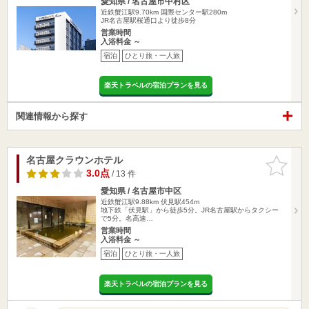
愛知県 / 名古屋市中村区
近鉄蟹江駅9.70km
国際センター駅280m
JR名古屋駅桜通口より徒歩8分
営業時間
入浴料金 ～
宿泊
ひとり旅・一人旅
楽天トラベルの宿泊プランを見る
関連情報から探す
名古屋クラウンホテル
お気に入
りに追加
3.0点
/ 13 件
愛知県 / 名古屋市中区
近鉄蟹江駅9.88km
伏見駅454m
地下鉄「伏見駅」から徒歩5分。JR名古屋駅からタクシー
で5分。名高速…
営業時間
入浴料金 ～
宿泊
ひとり旅・一人旅
楽天トラベルの宿泊プランを見る