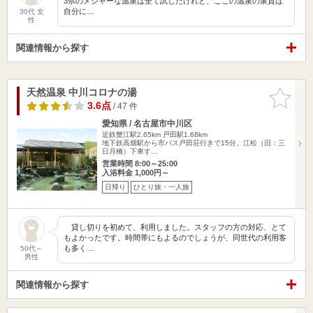
3県のメジャーな温泉は全て試したけれど、ここの温泉の泉質は
自分に…
30代 女
性
関連情報から探す
天然温泉 中川コロナの湯
お気に入
りに追加
3.6点
/ 47 件
愛知県 / 名古屋市中川区
近鉄蟹江駅2.65km
戸田駅1.68km
地下鉄高畑駅から市バス戸田荘行きで15分、江松（旧：三
日月橋）下車す…
営業時間 8:00～25:00
入浴料金 1,000円～
日帰り
ひとり旅・一人旅
貸し切りを初めて、利用しました。スタッフの方の対応、とて
もよかったです。時間帯にもよるのでしょうが、同世代の利用客
も多く…
50代～
男性
関連情報から探す