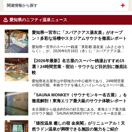
関連情報から探す
愛知県のニフティ温泉ニュース
愛知県一宮市に「スパアクアス湯友楽」がオープ
ン！多彩な浴槽やスタジアムサウナを徹底レポート
愛知県一宮市のスーパー銭湯「美彩都 湯友楽（みさとゆう
らく）」が、2026年6月18日（木）に「スパアクアス湯友
楽」としてリニューアルオープン！
【2026年最新】名古屋のスーパー銭湯おすすめ15
この地で30年にわたり愛され続けてきた施設だからこそ、
選！24時間営業・宿泊・サウナなど目的別に徹底比
地元住民をはじめオープンを待ちわびている人も多いのでは
ないでしょうか。
較
老朽化した設備の補修を機に、2年前からじっくり構想を練
ってきたというだけあって、館内の充実度は想像以上。
愛知県名古屋市は中部地方の中心都市であり、24時間営業
以前の4倍に拡張したという露天エリアや10の浴槽、40人収
や宿泊可能、本格サウナを備えたハイレベルなスーパー銭湯
容の巨大なスタジアムサウナに、岩盤浴やリラクゼーション
が密集する激戦区です。
までまるごと楽しめる施設に生まれ変わりました。
「SAUNA MONKEY（サウナモンキー名古屋）」を
そのため、「日々の仕事の疲れを心身ともにリセットした
今回は、全面リニューアルして新しくなった「スパアクアス
徹底解剖！東海エリア最大級のサウナ体験レポート
い」「休日に時間を忘れて1日中ダラダラ過ごしたい」「コ
湯友楽」に一足早くお邪魔して取材してきました！
スパ良く非日常の極上体験を味わいたい」人向けの施設が多
名古屋駅から徒歩約5分の好立地にある、東海エリア最大級
くある点が魅力です！
のサウナ施設「SAUNA MONKEY/サウナモンキー名古屋」
をご存じですか？
今回は、名古屋市でおすすめのスーパー銭湯を紹介します。
「名古屋駅周辺ってサウナが少ないよね」という声をよく耳
お好みの温泉施設を見つけて楽しんでくださいね。
「猿投温泉 癒しの宿 金泉閣」がリニューアル！天
にするだけあり、アクセスの良さにも胸が高鳴ります。
然ラドン温泉が満喫できる施設の魅力をご紹介
今回は普段は男性専用となっているパブリックサウナが、女