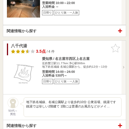
営業時間 10:00～22:00
入浴料金 ～
日帰り
ひとり旅・一人旅
関連情報から探す
八千代湯
お気に入
りに追加
3.5点
/ 4 件
愛知県 / 名古屋市西区上名古屋
近鉄蟹江駅11.77km
浄心駅666m
地下鉄名城線 名城公園駅から、徒歩約12分～13分
営業時間 14:00～24:00
入浴料金 530円～
日帰り
ひとり旅・一人旅
地下鉄名城線、名城公園駅より徒歩約10分 公衆浴場、銭湯です
銭湯では珍しい2階建て 1階には普通のお風呂などがメイ…
50代～
男性
関連情報から探す