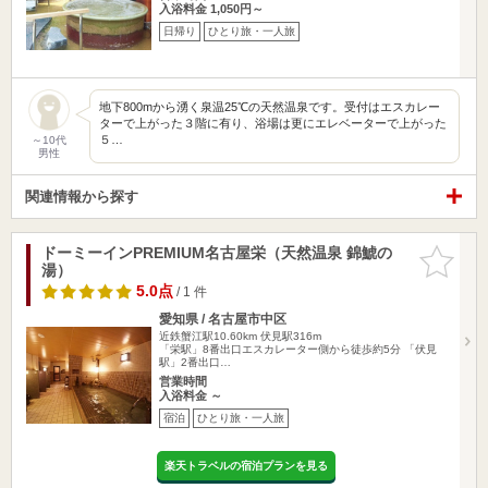
入浴料金 1,050円～
日帰り
ひとり旅・一人旅
地下800mから湧く泉温25℃の天然温泉です。受付はエスカレー
ターで上がった３階に有り、浴場は更にエレベーターで上がった
５…
～10代
男性
関連情報から探す
ドーミーインPREMIUM名古屋栄（天然温泉 錦鯱の
お気に入
湯）
りに追加
5.0点
/ 1 件
愛知県 / 名古屋市中区
近鉄蟹江駅10.60km
伏見駅316m
「栄駅」8番出口エスカレーター側から徒歩約5分 「伏見
駅」2番出口…
営業時間
入浴料金 ～
宿泊
ひとり旅・一人旅
楽天トラベルの宿泊プランを見る