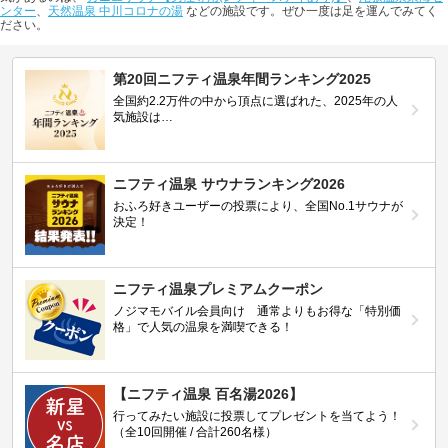
ンター
、
天然温泉 中川コロナの湯
などの施設です。ぜひ一度は足を運んでみてく
ださい。
第20回ニフティ温泉年間ランキング2025
全国約2.2万件の中から頂点に選ばれた、2025年の人
気施設は…
ニフティ温泉 サウナランキング2026
おふろ好きユーザーの投票により、全国No.1サウナが
決定！
ニフティ温泉プレミアムクーポン
ノジマモバイル会員向け 通常よりもお得な「特別価
格」で人気の温泉を満喫できる！
【ニフティ温泉 百名湯2026】
行ってみたい施設に投票してプレゼントを当てよう！
（全10回開催 / 合計260名様）