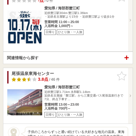
-点
/ 0 件
愛知県 / 海部郡蟹江町
近鉄蟹江駅304m
蟹江駅1.36km
・近鉄名古屋駅より15分 ・近鉄蟹江駅より徒歩1分
営業時間 11:00～25:00
入浴料金 1,000円～
日帰り
ひとり旅・一人旅
関連情報から探す
尾張温泉東海センター
お気に入
りに追加
3.8点
/ 46 件
愛知県 / 海部郡蟹江町
近鉄蟹江駅1.71km
永和駅1.14km
近鉄名古屋線「蟹江駅」から三重交通バス尾張温泉行きで
7分、終点下車す…
営業時間 13:00～23:00
入浴料金 700円～
日帰り
ひとり旅・一人旅
子供のころからずっと通い続けている大好きな地元の温泉。東海