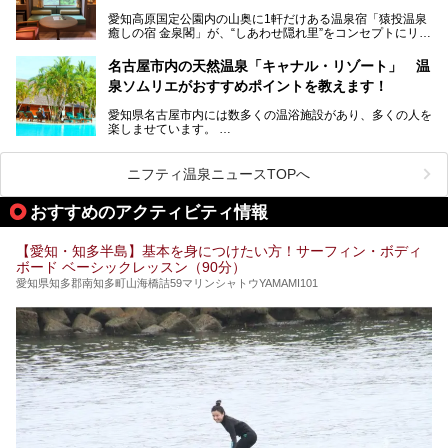
性専用で公開される『レディースデー』が開催されたので、
愛知高原国定公園内の山奥に1軒だけある温泉宿「猿投温泉
さっそく取材してきました！
癒しの宿 金泉閣」が、“しあわせ隠れ里”をコンセプトにリニ
ューアルオープンします。
名古屋市内の天然温泉「キャナル・リゾート」 温
天然ラドン温泉が堪能できるお風呂や、新設・改装された客
泉ソムリエがおすすめポイントを教えます！
室、地元の食材と温泉水で作られたお料理……。
新しくなった「猿投温泉 癒しの宿 金泉閣」の魅力を丸ごと
愛知県名古屋市内には数多くの温浴施設があり、多くの人を
ご紹介します。
楽しませています。
その中でも今回は「キャナル・リゾート」について、温泉ソ
ムリエの目線で紹介していきます！
ニフティ温泉ニュースTOPへ
名古屋市内にはスーパー銭湯や日帰り温泉が多く、「どこに
行こうかな？」と悩んでしまう方も多いと思います。
おすすめのアクティビティ情報
ぜひこの記事を参考にして「キャナル・リゾート」に出かけ
てみるのはいかがでしょうか？
【愛知・知多半島】基本を身につけたい方！サーフィン・ボディ
ボード ベーシックレッスン（90分）
愛知県知多郡南知多町山海橋詰59マリンシャトウYAMAMI101