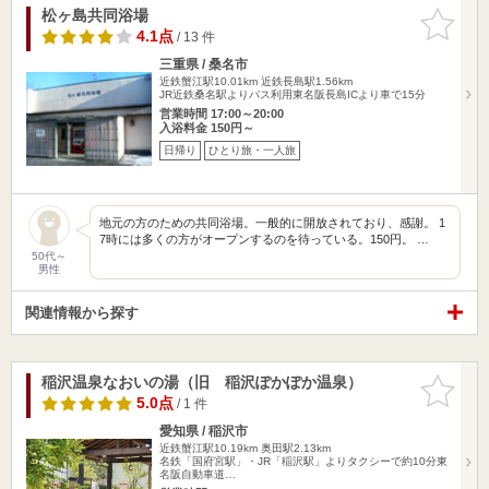
松ヶ島共同浴場
お気に入
りに追加
4.1点
/ 13 件
三重県 / 桑名市
近鉄蟹江駅10.01km
近鉄長島駅1.56km
JR近鉄桑名駅よりバス利用東名阪長島ICより車で15分
営業時間 17:00～20:00
入浴料金 150円～
日帰り
ひとり旅・一人旅
地元の方のための共同浴場。一般的に開放されており、感謝。 1
7時には多くの方がオープンするのを待っている。150円。 …
50代～
男性
関連情報から探す
稲沢温泉なおいの湯（旧 稲沢ぽかぽか温泉）
お気に入
りに追加
5.0点
/ 1 件
愛知県 / 稲沢市
近鉄蟹江駅10.19km
奥田駅2.13km
名鉄「国府宮駅」・JR「稲沢駅」よりタクシーで約10分東
名阪自動車道…