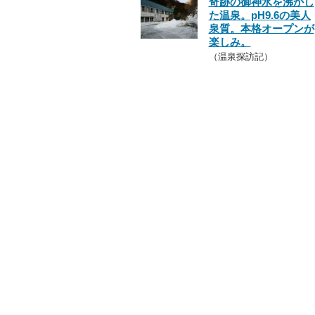
奇跡の御神水を沸かし
た温泉。pH9.6の美人
泉質。本格オープンが
楽しみ。
（温泉探訪記）