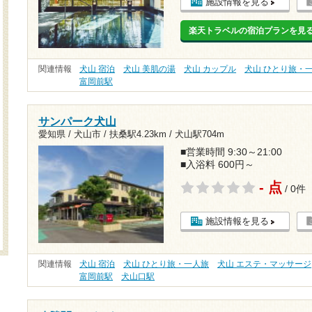
施設情報を見る
楽天トラベルの宿泊プランを見
関連情報
犬山 宿泊
犬山 美肌の湯
犬山 カップル
犬山 ひとり旅・
富岡前駅
サンパーク犬山
愛知県 / 犬山市 /
扶桑駅4.23km
/
犬山駅704m
■営業時間 9:30～21:00
■入浴料 600円～
- 点
/ 0件
施設情報を見る
関連情報
犬山 宿泊
犬山 ひとり旅・一人旅
犬山 エステ・マッサージ
富岡前駅
犬山口駅