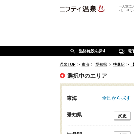
一人旅に
パ、 サ
温浴施設を探す
電
温泉TOP
>
東海
>
愛知県
>
扶桑駅
>
選択中のエリア
全国から探す
東海
愛知県
変更