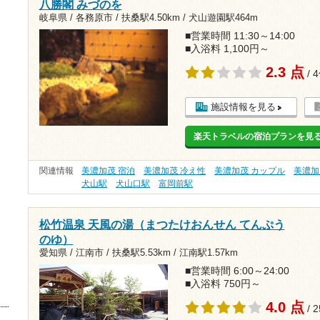
八勝閣 みづのを
岐阜県 / 各務原市 /
扶桑駅4.50km
/
犬山遊園駅464m
■営業時間 11:30～14:00
■入浴料 1,100円～
2.3 点
/ 
施設情報を見る
楽天トラベルの宿泊プランを見
関連情報
美濃加茂 宿泊
美濃加茂 冷え性
美濃加茂 カップル
美濃加
犬山駅
犬山口駅
富岡前駅
松竹温泉 天風の湯（まつたけおんせん てんぷう
のゆ）
愛知県 / 江南市 /
扶桑駅5.53km
/
江南駅1.57km
■営業時間 6:00～24:00
■入浴料 750円～
4.0 点
/ 