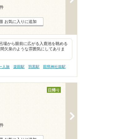
3件
お気に入りに追加
呂場から眼前に広がる入鹿池を眺める
、間欠泉のような雰囲気にしてありま
一人旅
楽田駅
羽黒駅
田県神社前駅
日帰り
>
7件