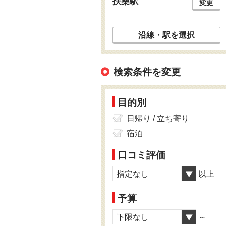
扶桑駅
変更
沿線・駅を選択
検索条件を変更
目的別
日帰り / 立ち寄り
宿泊
口コミ評価
指定なし
以上
予算
下限なし
～