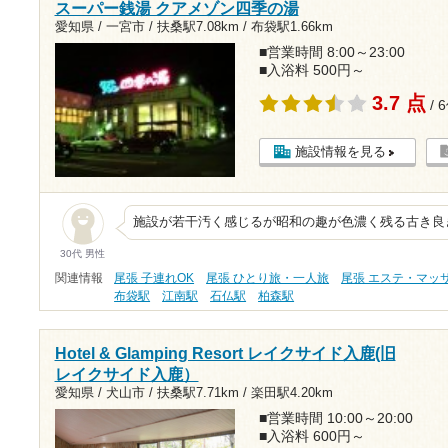
スーパー銭湯 クアメゾン四季の湯
愛知県 / 一宮市 /
扶桑駅7.08km
/
布袋駅1.66km
■営業時間 8:00～23:00
■入浴料 500円～
3.7 点
/ 
施設情報を見る
施設が若干汚く感じるが昭和の趣が色濃く残る古き良
30代 男性
関連情報
尾張 子連れOK
尾張 ひとり旅・一人旅
尾張 エステ・マッ
布袋駅
江南駅
石仏駅
柏森駅
Hotel & Glamping Resort レイクサイド入鹿(旧
レイクサイド入鹿）
愛知県 / 犬山市 /
扶桑駅7.71km
/
楽田駅4.20km
■営業時間 10:00～20:00
■入浴料 600円～