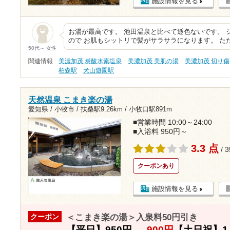
施設情報を見る
お湯が最高です。 池田温泉と比べて遜色ないです。 
ので お肌もシットリで髪がサラサラになります。 た
50代～ 女性
関連情報
美濃加茂 炭酸水素塩泉
美濃加茂 美肌の湯
美濃加茂 切り傷
柏森駅
犬山遊園駅
天然温泉 こまき楽の湯
愛知県 / 小牧市 /
扶桑駅9.26km
/
小牧口駅891m
■営業時間 10:00～24:00
■入浴料 950円～
3.3 点
/ 
クーポンあり
施設情報を見る
＜こまき楽の湯＞入泉料50円引き
クーポン
【平日】
950円
→
900円
【土日祝】
1