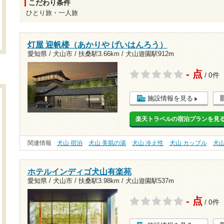
こだわり条件
ひとり旅・一人旅
灯屋 迎帆楼（あかりや げいはんろう）
愛知県 / 犬山市 /
扶桑駅3.66km
/
犬山遊園駅912m
- 点
/ 0件
施設情報を見る
楽天トラベルの宿泊プランを見
関連情報
犬山 宿泊
犬山 美肌の湯
犬山 冷え性
犬山 カップル
犬
ホテルインディゴ犬山有楽苑
愛知県 / 犬山市 /
扶桑駅3.98km
/
犬山遊園駅537m
- 点
/ 0件