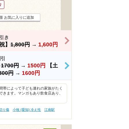
り
お気に入りに追加
引き
>
祝】
1,800円
→
1,600円
割引
）
1700円
→
1500円
【土
>
800円
→
1600円
間帯によって子ども連れの家族がたく
できます。マンガもあり飲食店あり、
 切り傷
小牧 (愛知) 冷え性
江南駅