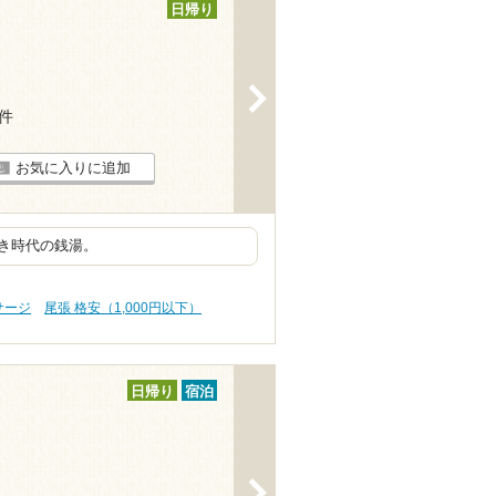
日帰り
>
6件
お気に入りに追加
き時代の銭湯。
サージ
尾張 格安（1,000円以下）
日帰り
宿泊
>