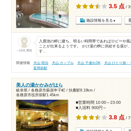
3.5 点
/ 
施設情報を見る
入鹿池の畔に建ち、明るい時間帯であればロビーや風
ことが出来るようです。 かけ湯の桝に供給する湯が
～10代 男性
す…
関連情報
犬山 宿泊
犬山 カップル
犬山 子連れOK
犬山 ひとり旅・
富岡前駅
美人の湯かかみがはら
岐阜県 / 各務原市蘇原申子町 /
扶桑駅8.19km
/
各務原市役所前駅1.45km
■営業時間 10:00～23:00
■入浴料 900円～
3.8 点
/ 