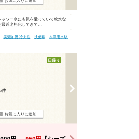
お気に入りに追加
シャワー水にも気を遣っていて軟水な
だ最近老朽化してきて…
美濃加茂 冷え性
扶桑駅
木津用水駅
日帰り
>
35件
お気に入りに追加
>
,000円
→
950円
【シーズ