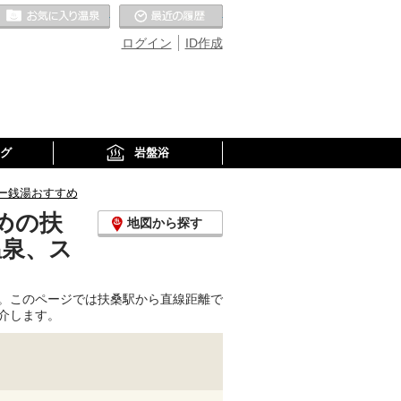
お気に入りの温泉
最近の履歴
ログイン
ID作成
グ
岩盤浴
ー銭湯おすすめ
めの扶
地図から探す
温泉、ス
。このページでは扶桑駅から直線距離で
介します。