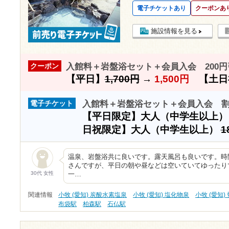
電子チケットあり
クーポンあ
施設情報を見る
入館料＋岩盤浴セット＋会員入会 200円
クーポン
【平日】
1,700円
→
1,500円
【土日
入館料＋岩盤浴セット＋会員入会 
電子チケット
【平日限定】大人（中学生以上
日祝限定】大人（中学生以上）
1
温泉、岩盤浴共に良いです。露天風呂も良いです。時
さんですが、平日の朝や昼などは空いていてゆったり
30代 女性
一…
関連情報
小牧 (愛知) 炭酸水素塩泉
小牧 (愛知) 塩化物泉
小牧 (愛知)
布袋駅
柏森駅
石仏駅