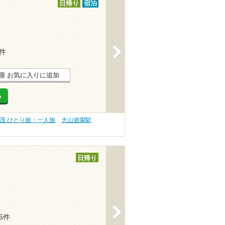
日帰り
宿泊
>
4件
お気に入りに追加
る
茂 ひとり旅・一人旅
犬山遊園駅
日帰り
>
25件