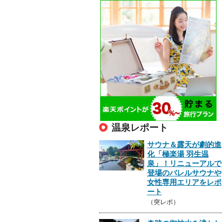
温泉レポート
サウナ＆露天が劇的進
化「極楽湯 羽生温
泉」！リニューアルで
登場のバレルサウナや
女性専用エリアをレポ
ート
（突レポ）