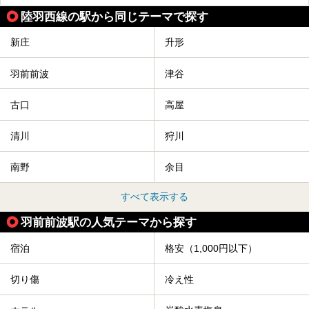
陸羽西線の駅から同じテーマで探す
「人間将棋」とは昭和31年から毎年春に山形県天童市で行
われている一大イベントで、甲冑や着物姿の武者に扮した人
間が将棋の駒となり、対局を行っているのです。
新庄
升形
人気漫画「３月のライオン」の中でもこの人間将棋のシーン
が描かれ、「坊」こと二海堂氏の甲冑のあまりの似合いっぷ
羽前前波
津谷
りに、思わず吹き出してしまった読者もいることでしょう。
2017年は4月22日（土）・23日（日）に舞鶴山の頂上で行
われます。また、23日は「天童百面指し」が行われ、人間
古口
高屋
将棋終了後、小学生以上の一般市民がプロ棋士と対局するこ
とができます。
清川
狩川
天童市には温泉も多数あるので、桜と人間将棋を見た後はゆ
っくり温泉に浸かってはいかがでしょうか。
南野
余目
今回は山形県天童市のおすすめ温泉をご紹介します！
すべて表示する
羽前前波駅の人気テーマから探す
宿泊
格安（1,000円以下）
切り傷
冷え性