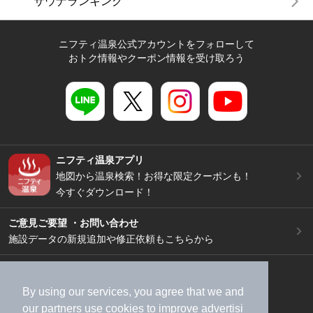
サウナランキング
ニフティ温泉公式アカウントをフォローして
おトク情報やクーポン情報を受け取ろう
ニフティ温泉アプリ
地図から温泉検索！お得な限定クーポンも！
今すぐダウンロード！
ご意見ご要望 ・お問い合わせ
施設データの新規追加や修正依頼もこちらから
スマートフォン
/
PC
加盟店募集（資料請求）
広告出稿のご案内
By using our services, you agree that we and
our
partners
use cookies to improve advertisi
利用規約
ライフスタイルMEMBERS+規約