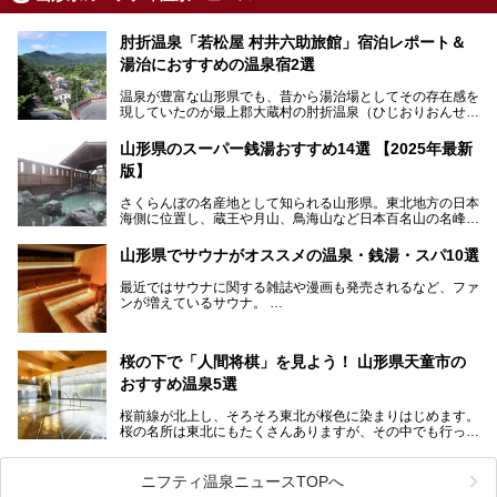
肘折温泉「若松屋 村井六助旅館」宿泊レポート＆
湯治におすすめの温泉宿2選
温泉が豊富な山形県でも、昔から湯治場としてその存在感を
現していたのが最上郡大蔵村の肘折温泉（ひじおりおんせ
ん）です。
今回はその肘折温泉の「若松屋 村井六助旅館」に宿泊した
山形県のスーパー銭湯おすすめ14選 【2025年最新
体験レポートとおすすめの温泉宿を2軒ご紹介します。
版】
鄙びた風情があり、源泉掛け流しの旅館も多い肘折温泉は、
じっくり名湯に浸かって癒されたい方にぴったりの温泉地で
さくらんぼの名産地として知られる山形県。東北地方の日本
す。
海側に位置し、蔵王や月山、鳥海山など日本百名山の名峰や
最上川が彩る、自然の美しい地域です。かの松尾芭蕉は「奥
の細道」全行程の1/3にあたる期間を山形県で過ごしたとい
山形県でサウナがオススメの温泉・銭湯・スパ10選
われることからも、山形の深い魅力がうかがえます。
山形県はまた、県内全域に多様な温泉があり、35ある市町
最近ではサウナに関する雑誌や漫画も発売されるなど、ファ
村のすべてで温泉が湧いているという温泉県。そんな山形県
ンが増えているサウナ。
でぜひチェックしたいスーパー銭湯をご紹介します。
しかしサウナは一口にサウナと言っても、ドライサウナ、ス
チームサウナ、塩サウナなどが存在し、施設によって様々な
桜の下で「人間将棋」を見よう！ 山形県天童市の
こだわりを持つ施設も増えています。
おすすめ温泉5選
今回はそんな今話題のサウナが楽しめる、山形県内にあるオ
ススメ温泉・銭湯・スパを10件まとめてご紹介します。
桜前線が北上し、そろそろ東北が桜色に染まりはじめます。
桜の名所は東北にもたくさんありますが、その中でも行って
みたいのは、なんといっても山形県天童市の舞鶴山。
舞鶴山の山頂まで軽いハイキングの気分で登れば、そこでは
ニフティ温泉ニュースTOPへ
なんと「人間将棋」が行われているのです！