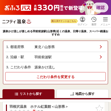
購入済チケットはこちら
ログイン
履歴
メニュー
源泉かけ流しが楽しめる羽前前波駅(山形県)近くの温泉、日帰り温泉、スーパー銭湯お
すすめ
1. 都道府県
東北 / 山形県
2. 沿線・駅
羽前前波駅
3. こだわり条件
源泉かけ流し
こだわり条件を変更する
リストから探す
地図から探す
羽根沢温泉 ホテル紅葉館＜山形県＞
お気に入
りに追加