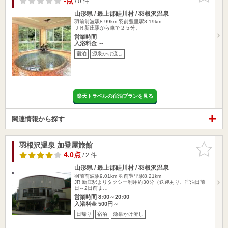
-点
/ 0 件
山形県 / 最上郡鮭川村 / 羽根沢温泉
羽前前波駅8.99km
羽前豊里駅8.19km
ＪＲ新庄駅から車で２５分。
営業時間
入浴料金 ～
宿泊
源泉かけ流し
楽天トラベルの宿泊プランを見る
関連情報から探す
羽根沢温泉 加登屋旅館
お気に入
りに追加
4.0点
/ 2 件
山形県 / 最上郡鮭川村 / 羽根沢温泉
羽前前波駅9.01km
羽前豊里駅8.21km
JR 新庄駅よりタクシー利用約30分（送迎あり、宿泊日前
日～2日前ま…
営業時間 8:00～20:00
入浴料金 500円～
日帰り
宿泊
源泉かけ流し