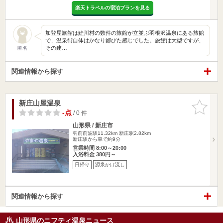
楽天トラベルの宿泊プランを見る
加登屋旅館は鮭川村の数件の旅館が立並ぶ羽根沢温泉にある旅館
で、温泉街自体はかなり鄙びた感じでした。旅館は大型ですが、
その建…
匿名
関連情報から探す
新庄山屋温泉
お気に入
りに追加
-点
/ 0 件
山形県 / 新庄市
羽前前波駅11.32km
新庄駅2.82km
新庄駅から車で約9分
営業時間 8:00～20:00
入浴料金 380円～
日帰り
源泉かけ流し
関連情報から探す
山形県のニフティ温泉ニュース