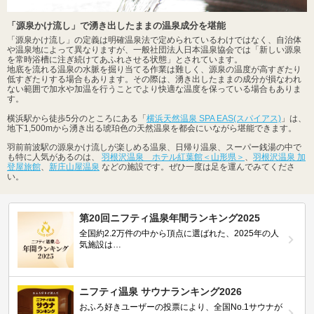
「源泉かけ流し」で湧き出したままの温泉成分を堪能
「源泉かけ流し」の定義は明確温泉法で定められているわけではなく、自治体
や温泉地によって異なりますが、一般社団法人日本温泉協会では「新しい源泉
を常時浴槽に注ぎ続けてあふれさせる状態」とされています。
地底を流れる温泉の水脈を掘り当てる作業は難しく、源泉の温度が高すぎたり
低すぎたりする場合もあります。その際は、湧き出したままの成分が損なわれ
ない範囲で加水や加温を行うことでより快適な温度を保っている場合もありま
す。
横浜駅から徒歩5分のところにある「
横浜天然温泉 SPA EAS(スパイアス)
」は、
地下1,500mから湧き出る琥珀色の天然温泉を都会にいながら堪能できます。
羽前前波駅の源泉かけ流しが楽しめる温泉、日帰り温泉、スーパー銭湯の中で
も特に人気があるのは、
羽根沢温泉 ホテル紅葉館＜山形県＞
、
羽根沢温泉 加
登屋旅館
、
新庄山屋温泉
などの施設です。ぜひ一度は足を運んでみてくださ
い。
第20回ニフティ温泉年間ランキング2025
全国約2.2万件の中から頂点に選ばれた、2025年の人
気施設は…
ニフティ温泉 サウナランキング2026
おふろ好きユーザーの投票により、全国No.1サウナが