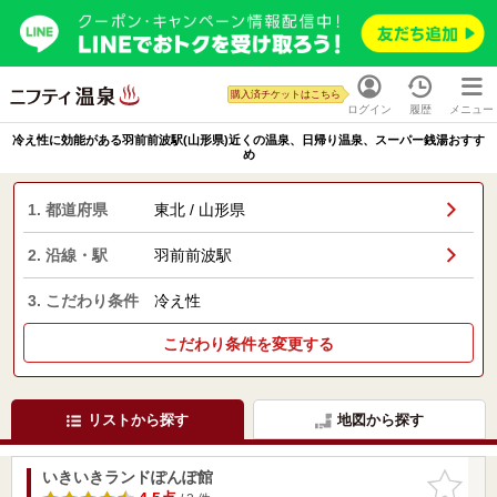
購入済チケットはこちら
ログイン
履歴
メニュー
冷え性に効能がある羽前前波駅(山形県)近くの温泉、日帰り温泉、スーパー銭湯おすす
め
1. 都道府県
東北 / 山形県
2. 沿線・駅
羽前前波駅
3. こだわり条件
冷え性
こだわり条件を変更する
リストから探す
地図から探す
いきいきランドぽんぽ館
お気に入
りに追加