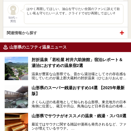
はやく再開してほしい、油山を守りたい全国のファンに訴えて欲
しい私も守りたい一人です。クライドでぜひ再開してほしい‼️
50代～
男性
関連情報から探す
山形県のニフティ温泉ニュース
肘折温泉「若松屋 村井六助旅館」宿泊レポート＆
湯治におすすめの温泉宿2選
温泉が豊富な山形県でも、昔から湯治場としてその存在感を
現していたのが最上郡大蔵村の肘折温泉（ひじおりおんせ
ん）です。
今回はその肘折温泉の「若松屋 村井六助旅館」に宿泊した
山形県のスーパー銭湯おすすめ14選 【2025年最新
体験レポートとおすすめの温泉宿を2軒ご紹介します。
版】
鄙びた風情があり、源泉掛け流しの旅館も多い肘折温泉は、
じっくり名湯に浸かって癒されたい方にぴったりの温泉地で
さくらんぼの名産地として知られる山形県。東北地方の日本
す。
海側に位置し、蔵王や月山、鳥海山など日本百名山の名峰や
最上川が彩る、自然の美しい地域です。かの松尾芭蕉は「奥
の細道」全行程の1/3にあたる期間を山形県で過ごしたとい
山形県でサウナがオススメの温泉・銭湯・スパ10選
われることからも、山形の深い魅力がうかがえます。
山形県はまた、県内全域に多様な温泉があり、35ある市町
最近ではサウナに関する雑誌や漫画も発売されるなど、ファ
村のすべてで温泉が湧いているという温泉県。そんな山形県
ンが増えているサウナ。
でぜひチェックしたいスーパー銭湯をご紹介します。