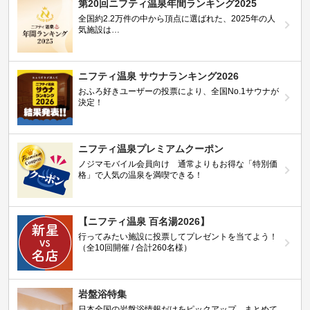
第20回ニフティ温泉年間ランキング2025
全国約2.2万件の中から頂点に選ばれた、2025年の人
気施設は…
ニフティ温泉 サウナランキング2026
おふろ好きユーザーの投票により、全国No.1サウナが
決定！
ニフティ温泉プレミアムクーポン
ノジマモバイル会員向け 通常よりもお得な「特別価
格」で人気の温泉を満喫できる！
【ニフティ温泉 百名湯2026】
行ってみたい施設に投票してプレゼントを当てよう！
（全10回開催 / 合計260名様）
岩盤浴特集
日本全国の岩盤浴情報だけをピックアップ。まとめて