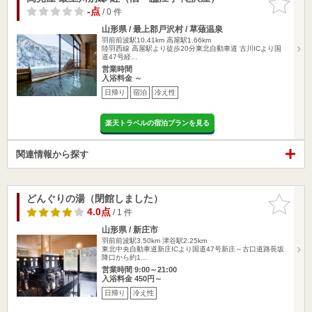
りに追加
-点
/ 0 件
山形県 / 最上郡戸沢村 / 草薙温泉
羽前前波駅10.41km
高屋駅1.66km
陸羽西線 高屋駅より徒歩20分東北自動車道 古川ICより国
道47号経…
営業時間
入浴料金 ～
日帰り
宿泊
冷え性
楽天トラベルの宿泊プランを見る
関連情報から探す
どんぐりの湯（閉館しました）
お気に入
りに追加
4.0点
/ 1 件
山形県 / 新庄市
羽前前波駅3.50km
津谷駅2.25km
東北中央自動車道新庄ICより国道47号新庄～古口道路長坂
降口から約1…
営業時間 9:00～21:00
入浴料金 450円～
日帰り
冷え性