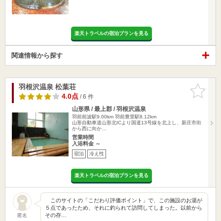
楽天トラベルの宿泊プランを見る
関連情報から探す
羽根沢温泉 松葉荘
お気に入
りに追加
4.0点
/ 6 件
山形県 / 最上郡 / 羽根沢温泉
羽前前波駅9.00km
羽前豊里駅8.12km
山形自動車道山形北ICより国道13号線を北上し、新庄市街
から西に向か…
営業時間
入浴料金 ～
宿泊
冷え性
楽天トラベルの宿泊プランを見る
このサイトの「こだわり評価ポイント」で、この施設のお湯が
５点であったため、それに釣られて訪問してしまった。以前から
その存…
匿名