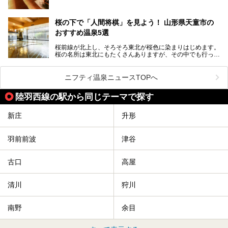
しかしサウナは一口にサウナと言っても、ドライサウナ、ス
チームサウナ、塩サウナなどが存在し、施設によって様々な
桜の下で「人間将棋」を見よう！ 山形県天童市の
こだわりを持つ施設も増えています。
おすすめ温泉5選
今回はそんな今話題のサウナが楽しめる、山形県内にあるオ
ススメ温泉・銭湯・スパを10件まとめてご紹介します。
桜前線が北上し、そろそろ東北が桜色に染まりはじめます。
桜の名所は東北にもたくさんありますが、その中でも行って
みたいのは、なんといっても山形県天童市の舞鶴山。
舞鶴山の山頂まで軽いハイキングの気分で登れば、そこでは
ニフティ温泉ニュースTOPへ
なんと「人間将棋」が行われているのです！
陸羽西線の駅から同じテーマで探す
「人間将棋」とは昭和31年から毎年春に山形県天童市で行
われている一大イベントで、甲冑や着物姿の武者に扮した人
間が将棋の駒となり、対局を行っているのです。
新庄
升形
人気漫画「３月のライオン」の中でもこの人間将棋のシーン
が描かれ、「坊」こと二海堂氏の甲冑のあまりの似合いっぷ
羽前前波
津谷
りに、思わず吹き出してしまった読者もいることでしょう。
2017年は4月22日（土）・23日（日）に舞鶴山の頂上で行
われます。また、23日は「天童百面指し」が行われ、人間
古口
高屋
将棋終了後、小学生以上の一般市民がプロ棋士と対局するこ
とができます。
清川
狩川
天童市には温泉も多数あるので、桜と人間将棋を見た後はゆ
っくり温泉に浸かってはいかがでしょうか。
南野
余目
今回は山形県天童市のおすすめ温泉をご紹介します！