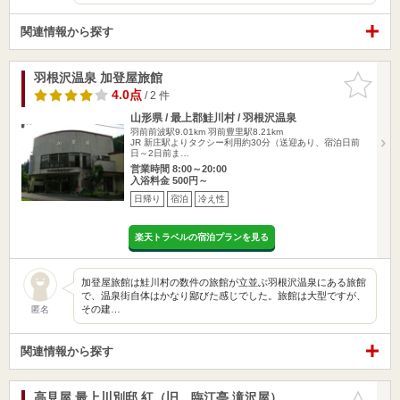
関連情報から探す
羽根沢温泉 加登屋旅館
お気に入
りに追加
4.0点
/ 2 件
山形県 / 最上郡鮭川村 / 羽根沢温泉
羽前前波駅9.01km
羽前豊里駅8.21km
JR 新庄駅よりタクシー利用約30分（送迎あり、宿泊日前
日～2日前ま…
営業時間 8:00～20:00
入浴料金 500円～
日帰り
宿泊
冷え性
楽天トラベルの宿泊プランを見る
加登屋旅館は鮭川村の数件の旅館が立並ぶ羽根沢温泉にある旅館
で、温泉街自体はかなり鄙びた感じでした。旅館は大型ですが、
その建…
匿名
関連情報から探す
高見屋 最上川別邸 紅（旧 臨江亭 滝沢屋）
お気に入