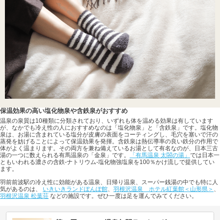
保温効果の高い塩化物泉や含鉄泉がおすすめ
温泉の泉質は10種類に分類されており、いずれも体を温める効果は有しています
が、なかでも冷え性の人におすすめなのは「塩化物泉」と「含鉄泉」です。塩化物
泉は、お湯に含まれている塩分が皮膚の表面をコーティングし、毛穴を塞いで汗の
蒸発を妨げることによって保温効果を発揮。含鉄泉は熱伝導率の良い鉄分の作用で
体がよく温まります。その両方を兼ね備えているお湯として有名なのが、日本三古
湯の一つに数えられる有馬温泉の「金泉」です。
「有馬温泉 太閤の湯」
では日本一
ともいわれる濃さの含鉄-ナトリウム-塩化物強塩泉を100％かけ流しで提供してい
ます。
羽前前波駅の冷え性に効能がある温泉、日帰り温泉、スーパー銭湯の中でも特に人
気があるのは、
いきいきランドぽんぽ館
、
羽根沢温泉 ホテル紅葉館＜山形県＞
、
羽根沢温泉 松葉荘
などの施設です。ぜひ一度は足を運んでみてください。