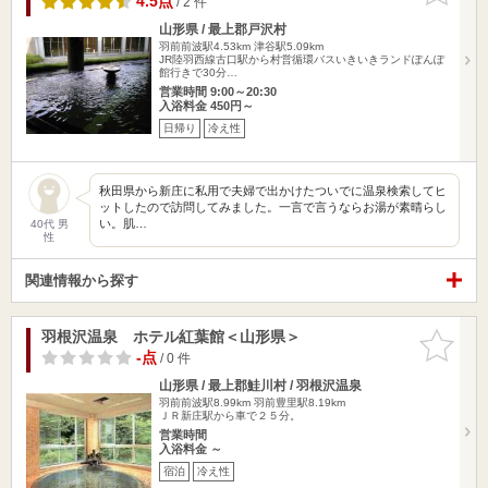
4.5点
/ 2 件
山形県 / 最上郡戸沢村
羽前前波駅4.53km
津谷駅5.09km
JR陸羽西線古口駅から村営循環バスいきいきランドぽんぽ
館行きで30分…
営業時間 9:00～20:30
入浴料金 450円～
日帰り
冷え性
秋田県から新庄に私用で夫婦で出かけたついでに温泉検索してヒ
ットしたので訪問してみました。一言で言うならお湯が素晴らし
い。肌…
40代 男
性
関連情報から探す
羽根沢温泉 ホテル紅葉館＜山形県＞
お気に入
りに追加
-点
/ 0 件
山形県 / 最上郡鮭川村 / 羽根沢温泉
羽前前波駅8.99km
羽前豊里駅8.19km
ＪＲ新庄駅から車で２５分。
営業時間
入浴料金 ～
宿泊
冷え性