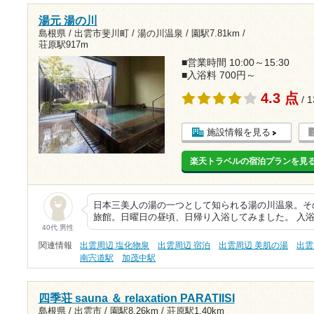
湯元 湯の川
島根県 / 出雲市斐川町 / 湯の川温泉 /
園駅7.81km
/
荘原駅917m
■営業時間 10:00～15:30
■入浴料 700円～
4.3 点
/ 
施設情報を見る
楽天トラベルの宿泊プランを見
日本三美人の湯の一つとして知られる湯の川温泉。そ
旅館。日曜日の昼頃、日帰り入浴してみました。 入浴
40代 男性
関連情報
出雲周辺 塩化物泉
出雲周辺 宿泊
出雲周辺 美肌の湯
出雲
南宍道駅
加茂中駅
四季荘 sauna ＆ relaxation PARATIISI
島根県 / 出雲市 /
園駅8.26km
/
荘原駅1.40km