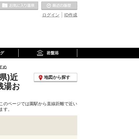
お気に入りの温泉
最近の履歴
ログイン
ID作成
グ
岩盤浴
すめ
県)近
地図から探す
銭湯お
このページでは園駅から直線距離で近い
ます。