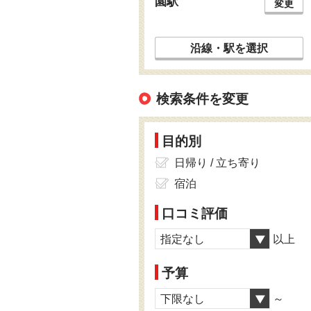
園駅
変更
沿線・駅を選択
検索条件を変更
目的別
日帰り / 立ち寄り
宿泊
口コミ評価
指定なし
以上
予算
下限なし
～