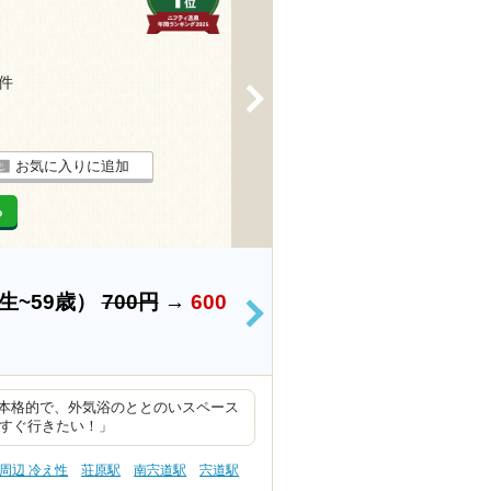
7件
>
お気に入りに追加
る
生~59歳）
700円
→
600
>
本格的で、外気浴のととのいスペース
たすぐ行きたい！」
周辺 冷え性
荘原駅
南宍道駅
宍道駅