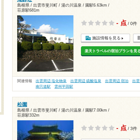
島根県 / 出雲市斐川町 / 湯の川温泉 /
園駅6.63km
/
荘原駅681m
- 点
/ 0件
施設情報を見る
楽天トラベルの宿泊プランを見
関連情報
出雲周辺 塩化物泉
出雲周辺 硫酸塩泉
出雲周辺 宿泊
出雲
南宍道駅
雲州平田駅
松園
島根県 / 出雲市斐川町 / 湯の川温泉 /
園駅7.00km
/
荘原駅332m
- 点
/ 3件