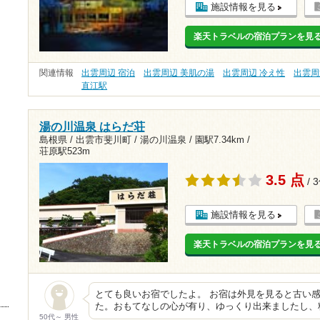
施設情報を見る
楽天トラベルの宿泊プランを見
関連情報
出雲周辺 宿泊
出雲周辺 美肌の湯
出雲周辺 冷え性
出雲周
直江駅
湯の川温泉 はらだ荘
島根県 / 出雲市斐川町 / 湯の川温泉 /
園駅7.34km
/
荘原駅523m
3.5 点
/ 
施設情報を見る
楽天トラベルの宿泊プランを見
とても良いお宿でしたよ。 お宿は外見を見ると古い
た。おもてなしの心が有り、ゆっくり出来ましたし、
50代～ 男性