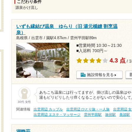
こだわり条件
源泉かけ流し
いずも縁結び温泉 ゆらり（旧 湯元楯縫 割烹温
泉）
島根県 / 出雲市 /
園駅4.87km
/
雲州平田駅89m
■営業時間 10:30～21:30
■入浴料 700円～
4.3 点
/ 
施設情報を見る
あちこち温泉には行ってますが、掛け流しの温泉はや
湯もピリピリしたり痒くなることがないので安心して
30代 女性
関連情報
出雲周辺 カップル
出雲周辺 ひとり旅・一人旅
出雲周辺 
出雲周辺 エステ・マッサージ
雲州平田駅
旅伏駅
美談駅
湖静荘