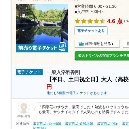
■営業時間 6:00～21:30
■入浴料 700円～
4.6 点
/ 
電子チケットあり
施設情報を見る
楽天トラベルの宿泊プランを見
一般入浴料割引
電子チケット
【平日、土日祝全日】大人（高校
円
他にも5種類の電子チケットがあります
「四季荘のサウナ、最高でした！熱波もロウリュウも
も最高。サウナイキタイで人気なのも納得です♨️ ま
40代 男性
関連情報
出雲周辺 塩化物泉
出雲周辺 硫酸塩泉
出雲周辺 宿泊
出雲
加茂中駅