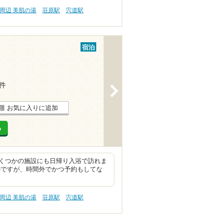
周辺 美肌の湯
荘原駅
宍道駅
宿泊
5件
>
お気に入りに追加
る
くつかの施設にも日帰り入浴で訪れま
のですが、時間外でかつ予約もしてな
周辺 美肌の湯
荘原駅
宍道駅