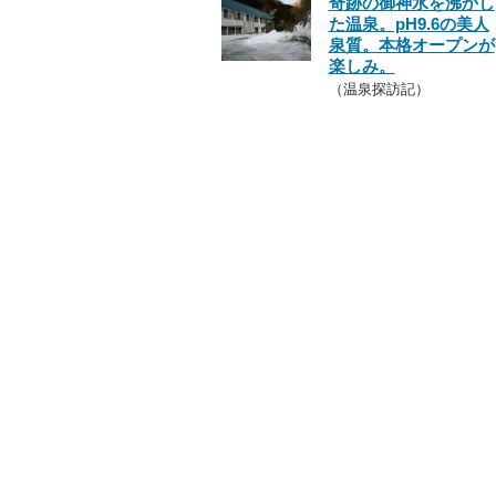
奇跡の御神水を沸かし
た温泉。pH9.6の美人
泉質。本格オープンが
楽しみ。
（温泉探訪記）