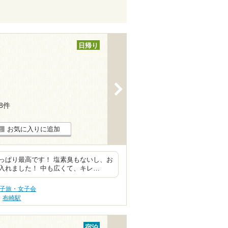
日帰り
>
18件
お気に入りに追加
っぱり最高です！ 塩素臭もないし、お
入れました！ 中も広くて、キレ…
女子旅・女子会
布崎駅
宿泊