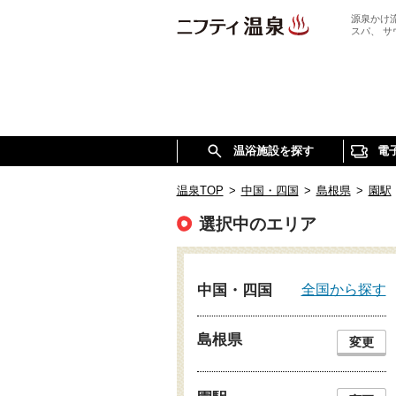
源泉かけ
スパ、 
温浴施設を探す
電
温泉TOP
>
中国・四国
>
島根県
>
園駅
選択中のエリア
全国から探す
中国・四国
島根県
変更