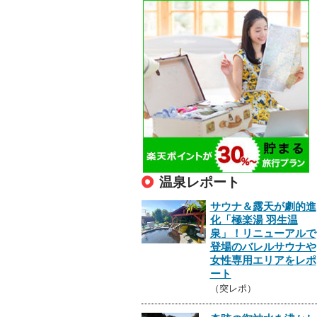
温泉レポート
サウナ＆露天が劇的進
化「極楽湯 羽生温
泉」！リニューアルで
登場のバレルサウナや
女性専用エリアをレポ
ート
（突レポ）