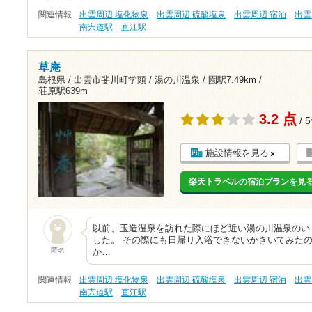
関連情報
出雲周辺 塩化物泉
出雲周辺 硫酸塩泉
出雲周辺 宿泊
出雲
南宍道駅
直江駅
草庵
島根県 / 出雲市斐川町学頭 / 湯の川温泉 /
園駅7.49km
/
荘原駅639m
3.2 点
/ 
施設情報を見る
楽天トラベルの宿泊プランを見
以前、玉造温泉を訪れた際にほど近い湯の川温泉のい
した。 その際にも日帰り入浴できないかきいてみた
匿名
か…
関連情報
出雲周辺 塩化物泉
出雲周辺 硫酸塩泉
出雲周辺 宿泊
出雲
南宍道駅
直江駅