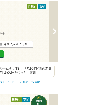
日帰り
宿泊
>
13件
お気に入りに追加
る
の中心地に佇む、明治10年開業の老舗
料は500円を払うと、玄関…
周辺 アトピー
荘原駅
宍道駅
日帰り
宿泊