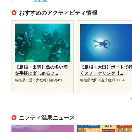
おすすめのアクティビティ情報
【島根・出雲】魚の多い海
【島根・大田】ボートで
を手軽に楽しめるフ...
くスノーケリング【...
島根県出雲市大社町日御碕450
島根県大田市五十猛町288-4
ニフティ温泉ニュース