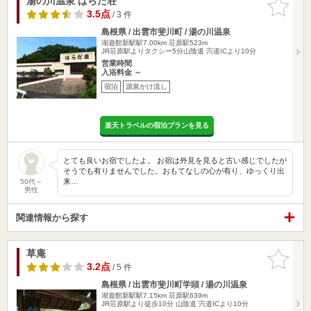
湯の川温泉 はらだ荘
お気に入
りに追加
3.5点
/ 3 件
島根県 / 出雲市斐川町 / 湯の川温泉
湖遊館新駅駅7.00km
荘原駅523m
JR荘原駅よりタクシー5分山陰道 宍道ICより10分
営業時間
入浴料金 ～
宿泊
源泉かけ流し
楽天トラベルの宿泊プランを見る
とても良いお宿でしたよ。 お宿は外見を見ると古い感じでしたが
そうでも有りませんでした。おもてなしの心が有り、ゆっくり出
来…
50代～
男性
関連情報から探す
草庵
お気に入
りに追加
3.2点
/ 5 件
島根県 / 出雲市斐川町学頭 / 湯の川温泉
湖遊館新駅駅7.15km
荘原駅639m
JR荘原駅より徒歩10分 山陰道 宍道ICより10分