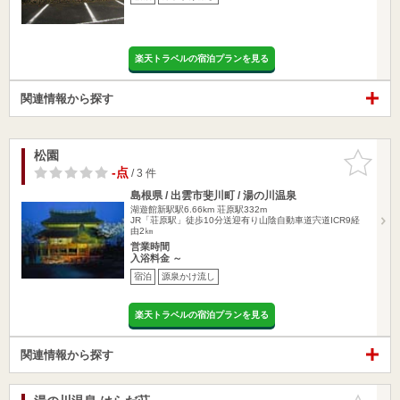
楽天トラベルの宿泊プランを見る
関連情報から探す
松園
お気に入
りに追加
-点
/ 3 件
島根県 / 出雲市斐川町 / 湯の川温泉
湖遊館新駅駅6.66km
荘原駅332m
JR「荘原駅」徒歩10分送迎有り山陰自動車道宍道ICR9経
由2㎞
営業時間
入浴料金 ～
宿泊
源泉かけ流し
楽天トラベルの宿泊プランを見る
関連情報から探す