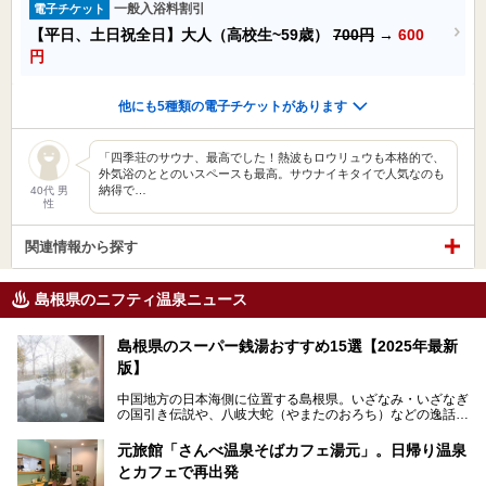
一般入浴料割引
電子チケット
【平日、土日祝全日】大人（高校生~59歳）
700円
→
600
円
他にも5種類の電子チケットがあります
「四季荘のサウナ、最高でした！熱波もロウリュウも本格的で、
外気浴のととのいスペースも最高。サウナイキタイで人気なのも
納得で…
40代 男
性
関連情報から探す
島根県のニフティ温泉ニュース
島根県のスーパー銭湯おすすめ15選【2025年最新
版】
中国地方の日本海側に位置する島根県。いざなみ・いざなぎ
の国引き伝説や、八岐大蛇（やまたのおろち）などの逸話が
残る神話の里というイメージが強く、出雲大社には毎年多く
の参拝客が訪れます。「出雲縁結び空港」への直行便なら、
元旅館「さんべ温泉そばカフェ湯元」。日帰り温泉
首都圏からでも実は2時間圏内で到着できるアクセスも魅力
とカフェで再出発
です。