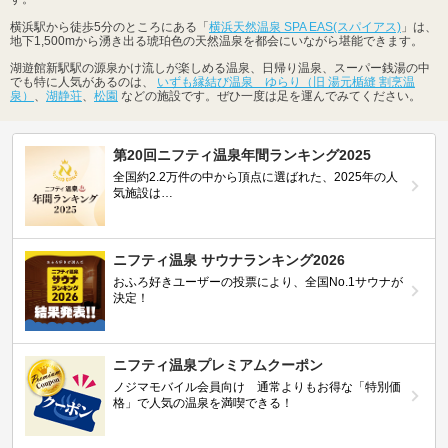
横浜駅から徒歩5分のところにある「
横浜天然温泉 SPA EAS(スパイアス)
」は、
地下1,500mから湧き出る琥珀色の天然温泉を都会にいながら堪能できます。
湖遊館新駅駅の源泉かけ流しが楽しめる温泉、日帰り温泉、スーパー銭湯の中
でも特に人気があるのは、
いずも縁結び温泉 ゆらり（旧 湯元楯縫 割烹温
泉）
、
湖静荘
、
松園
などの施設です。ぜひ一度は足を運んでみてください。
第20回ニフティ温泉年間ランキング2025
全国約2.2万件の中から頂点に選ばれた、2025年の人
気施設は…
ニフティ温泉 サウナランキング2026
おふろ好きユーザーの投票により、全国No.1サウナが
決定！
ニフティ温泉プレミアムクーポン
ノジマモバイル会員向け 通常よりもお得な「特別価
格」で人気の温泉を満喫できる！