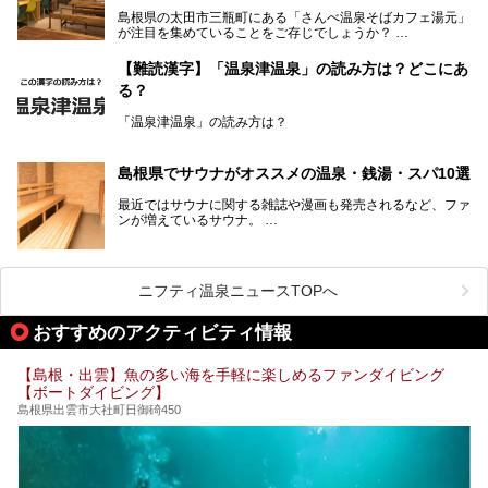
そんな島根県には、玉造温泉（松江市）や温泉津温泉（大田
島根県の太田市三瓶町にある「さんべ温泉そばカフェ湯元」
市）など、古くから知られる温泉郷が多くあります。ゆった
が注目を集めていることをご存じでしょうか？
り流れる時間のなかで、心の底からのんびりできるスーパー
銭湯＆日帰り温泉の数々をピックアップしてご紹介します。
「さんべ温泉そばカフェ湯元」は日帰り温泉と、名物のそば
【難読漢字】「温泉津温泉」の読み方は？どこにあ
を提供するカフェという新しい営業スタイルで、観光客に限
る？
らず地元民にも親しまれています。
「温泉津温泉」の読み方は？
宿泊をせずとも、気軽に源泉のお湯をつかった温泉と、美味
しいそばが楽しめるなんて、とても素敵ですよね。
読めそうで読めない、難読温泉地名漢字。あなたは読めます
しかし、元は温泉旅館だったこちらの施設、さまざまな背景
か？
を経て現在のスタイルに辿り着いているのです。
島根県でサウナがオススメの温泉・銭湯・スパ10選
最近ではサウナに関する雑誌や漫画も発売されるなど、ファ
ンが増えているサウナ。
しかしサウナは一口にサウナと言っても、ドライサウナ、ス
ニフティ温泉ニュースTOPへ
チームサウナ、塩サウナなどが存在し、施設によって様々な
こだわりを持つ施設も増えています。
おすすめのアクティビティ情報
今回はそんな今話題のサウナが楽しめる、島根県内にあるオ
【島根・出雲】魚の多い海を手軽に楽しめるファンダイビング
ススメ温泉・銭湯・スパを10件まとめてご紹介します。
【ボートダイビング】
島根県出雲市大社町日御碕450