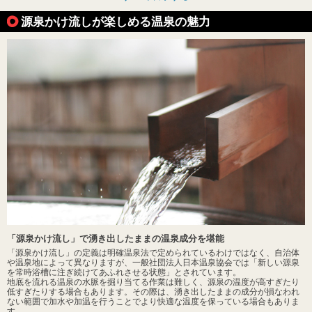
源泉かけ流しが楽しめる温泉の魅力
「源泉かけ流し」で湧き出したままの温泉成分を堪能
「源泉かけ流し」の定義は明確温泉法で定められているわけではなく、自治体
や温泉地によって異なりますが、一般社団法人日本温泉協会では「新しい源泉
を常時浴槽に注ぎ続けてあふれさせる状態」とされています。
地底を流れる温泉の水脈を掘り当てる作業は難しく、源泉の温度が高すぎたり
低すぎたりする場合もあります。その際は、湧き出したままの成分が損なわれ
ない範囲で加水や加温を行うことでより快適な温度を保っている場合もありま
す。