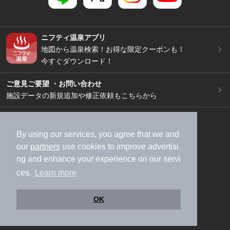
ニフティ温泉アプリ
地図から温泉検索！お得な限定クーポンも！
今すぐダウンロード！
ご意見ご要望 ・お問い合わせ
施設データの新規追加や修正依頼もこちらから
スマートフォン
/
PC
加盟店募集（資料請求）
広告出稿のご案内
By using our services, you agree that we and
our
partners
use cookies to improve advertisi
利用規約
ライフスタイルMEMBERS+規約
ng and enhance your experience on our servi
特定商取引法に基づく表記
ヘルプ
採用情報
ces.
Learn more
運営会社
個人情報保護ポリシー
©NIFTY Lifestyle Co., Ltd.
OK