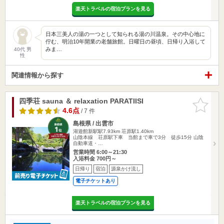
楽天トラベルの宿泊プランを見る
日本三美人の湯の一つとして知られる湯の川温泉。その中心地に
佇む、明治10年開業の老舗旅館。日曜日の昼頃、日帰り入浴して
みま…
40代 男
性
関連情報から探す
四季荘 sauna ＆ relaxation PARATIISI
お気に入
りに追加
4.6点
/ 7 件
島根県 / 出雲市
湖遊館新駅駅7.93km
荘原駅1.40km
山陰本線 荘原駅下車 当館まで車で3分 徒歩15分 山陰
自動車道・…
営業時間 6:00～21:30
入浴料金 700円～
日帰り
宿泊
源泉かけ流し
電子チケットあり
楽天トラベルの宿泊プランを見る