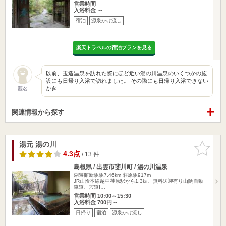
営業時間
入浴料金 ～
宿泊
源泉かけ流し
楽天トラベルの宿泊プランを見る
以前、玉造温泉を訪れた際にほど近い湯の川温泉のいくつかの施
設にも日帰り入浴で訪れました。 その際にも日帰り入浴できない
かき…
匿名
関連情報から探す
湯元 湯の川
お気に入
りに追加
4.3点
/ 13 件
島根県 / 出雲市斐川町 / 湯の川温泉
湖遊館新駅駅7.46km
荘原駅917m
JR山陰本線越中荏原駅から1.3㎞、無料送迎有り山陰自動
車道、宍道I…
営業時間 10:00～15:30
入浴料金 700円～
日帰り
宿泊
源泉かけ流し