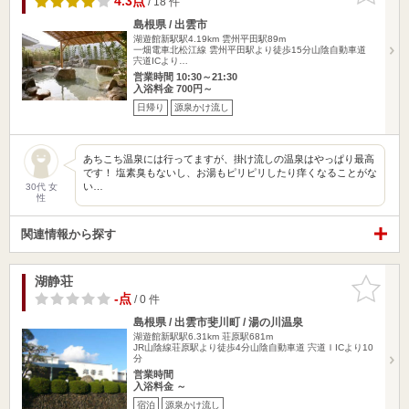
4.3点
/ 18 件
島根県 / 出雲市
湖遊館新駅駅4.19km
雲州平田駅89m
一畑電車北松江線 雲州平田駅より徒歩15分山陰自動車道
宍道ICより…
営業時間 10:30～21:30
入浴料金 700円～
日帰り
源泉かけ流し
あちこち温泉には行ってますが、掛け流しの温泉はやっぱり最高
です！ 塩素臭もないし、お湯もピリピリしたり痒くなることがな
い…
30代 女
性
関連情報から探す
湖静荘
お気に入
りに追加
-点
/ 0 件
島根県 / 出雲市斐川町 / 湯の川温泉
湖遊館新駅駅6.31km
荘原駅681m
JR山陰線荘原駅より徒歩4分山陰自動車道 宍道ＩICより10
分
営業時間
入浴料金 ～
宿泊
源泉かけ流し