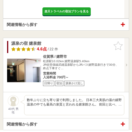
楽天トラベルの宿泊プランを見る
関連情報から探す
源泉の宿 嬉泉館
お気に入
りに追加
4.6点
/ 22 件
佐賀県 / 嬉野市
松原駅10.02km
嬉野温泉駅5.40km
JR佐世保線武雄温泉駅からJRバス嬉野温泉行きで30分、
終点下車すぐ…
営業時間
入浴料金 700円～
日帰り
宿泊
源泉かけ流し
数年ぶりに立ち寄り湯で利用しました。 日本三大美肌の湯の嬉野
温泉の中でも最高の泉質と言われる嬉泉館さん。 前回と比べ、…
40代 男
性
関連情報から探す