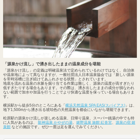
「源泉かけ流し」で湧き出したままの温泉成分を堪能
「源泉かけ流し」の定義は明確温泉法で定められているわけではなく、自治体
や温泉地によって異なりますが、一般社団法人日本温泉協会では「新しい源泉
を常時浴槽に注ぎ続けてあふれさせる状態」とされています。
地底を流れる温泉の水脈を掘り当てる作業は難しく、源泉の温度が高すぎたり
低すぎたりする場合もあります。その際は、湧き出したままの成分が損なわれ
ない範囲で加水や加温を行うことでより快適な温度を保っている場合もありま
す。
横浜駅から徒歩5分のところにある「
横浜天然温泉 SPA EAS(スパイアス)
」は、
地下1,500mから湧き出る琥珀色の天然温泉を都会にいながら堪能できます。
松原駅の源泉かけ流しが楽しめる温泉、日帰り温泉、スーパー銭湯の中でも特
に人気があるのは、
龍神温泉 かやぜの湯
、
嬉野温泉 旅館 紅舎宮
、
源泉の宿 嬉
泉館
などの施設です。ぜひ一度は足を運んでみてください。