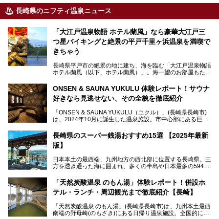
長崎県のニフティ温泉ニュース
「大江戸温泉物語 ホテル蘭風」なら豪華大江戸三
つ星バイキングと絶景の平戸千里ヶ浜温泉を満喫で
きちゃう
長崎県平戸市の絶景の地に建ち、海を臨む「大江戸温泉物語
ホテル蘭風（以下、ホテル蘭風）」。海一望のお部屋もたく
さんあるこちらのホテルで、2025年7月から話題の「大江戸
三つ星バイキング」がスタート！早速現地で体験してきまし
ONSEN & SAUNA YUKULU 体験レポート！サウナ
た。
好きなら見逃せない、その全貌を徹底紹介
このほかに、展望露天風呂や子連れで過ごしやすいキッズパ
「ONSEN & SAUNA YUKULU（ユクル）」(長崎県長崎市)
ークなどおススメのポイントがたっぷりです！周辺観光情報
は、2024年10月に誕生した温泉施設。市中心部にある巨大
も含めてご紹介します。
複合施設「長崎スタジアムシティ」の一角にあり、オープン
当初から多くのサウナ―やスパ好きに注目されています。
───
長崎県のスーパー銭湯おすすめ15選 【2025年最新
提供元：大江戸温泉物語ホテルズ＆リゾーツ株式会社【P
版】
R】
この記事は大江戸温泉物語 ホテル蘭風のPR記事です。
日本本土の最西端、九州地方の西北部に位置する長崎県。三
そこで今回は、ニフティ温泉ライターである筆者が現地体
方を透き通った海に囲まれ、多くの半島や日本最多の594も
験。天然温泉・サウナ・水風呂・別途有料のプレミアムサウ
の島々で構成される複雑な地形は、思わず息をのむほどの美
ナ・リラクゼーションスペースまで、それらの全貌を徹底紹
しい景観の宝庫です。
介します！
「天然炭酸温泉 のもん湯」体験レポート！併設ホ
長崎県にあるスーパー銭湯にも、長崎ならではの景観を存分
テル・ランチ・周辺観光まで徹底紹介【長崎】
に楽しめる施設がいくつも見られます。眺望自慢が多い長崎
県のスーパー銭湯のなかで、特におすすめの施設をご紹介し
「天然炭酸温泉 のもん湯」(長崎県長崎市)は、九州本土最西
ましょう。
南端の野母崎(のもざき)にある日帰り温泉施設。全国的にも