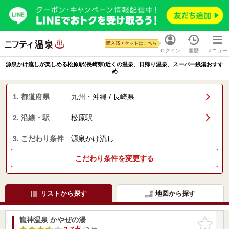
購入済チケットはこちら
ログイン
履歴
メニュー
源泉かけ流しが楽しめる松原駅(長崎県)近くの温泉、日帰り温泉、スーパー銭湯おすす
め
1. 都道府県
九州・沖縄 / 長崎県
2. 沿線・駅
松原駅
3. こだわり条件
源泉かけ流し
こだわり条件を変更する
リストから探す
地図から探す
龍神温泉 かやぜの湯
お気に入
りに追加