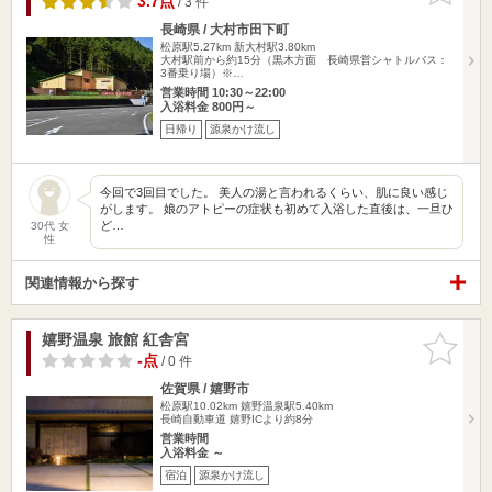
3.7点
/ 3 件
長崎県 / 大村市田下町
松原駅5.27km
新大村駅3.80km
大村駅前から約15分（黒木方面 長崎県営シャトルバス：
3番乗り場）※…
営業時間 10:30～22:00
入浴料金 800円～
日帰り
源泉かけ流し
今回で3回目でした。 美人の湯と言われるくらい、肌に良い感じ
がします。 娘のアトピーの症状も初めて入浴した直後は、一旦ひ
ど…
30代 女
性
関連情報から探す
嬉野温泉 旅館 紅舎宮
お気に入
りに追加
-点
/ 0 件
佐賀県 / 嬉野市
松原駅10.02km
嬉野温泉駅5.40km
長崎自動車道 嬉野ICより約8分
営業時間
入浴料金 ～
宿泊
源泉かけ流し