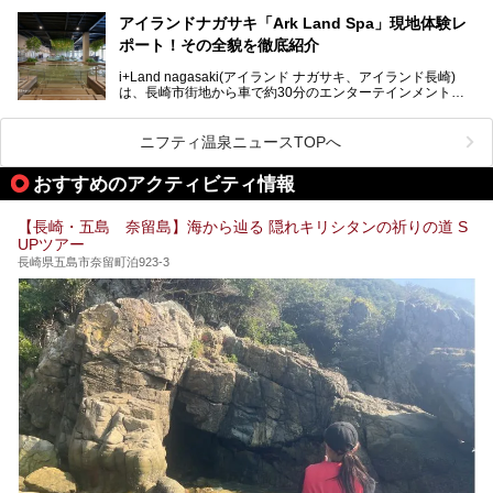
希少な天然の炭酸泉を楽しめる点が特徴で、遠隔地ながらも
多くの温泉ファンに親しまれています。
アイランドナガサキ「Ark Land Spa」現地体験レ
ポート！その全貌を徹底紹介
今回は、地元九州在住のニフティ温泉ライターである筆者が
「天然炭酸温泉 のもん湯」を現地体験。天然炭酸泉がある
i+Land nagasaki(アイランド ナガサキ、アイランド長崎)
大浴場をはじめ、併設のホテル「Nomon長崎」・食事(ラン
は、長崎市街地から車で約30分のエンターテインメントリ
チ)・おすすめの周辺観光まで、それらの全貌を徹底紹介し
ゾート施設。伊王島全体に展開した施設群は、宿泊はもちろ
ます！
んのこと多彩なアクティビティが楽しめ、到底一日では遊び
尽くせない程！ 中でも注目すべきは、日帰り可能な3つのス
───
ニフティ温泉ニュースTOPへ
パ施設です。
提供元：天然炭酸温泉 のもん湯【PR】
この記事は天然炭酸温泉 のもん湯のPRレポート記事です。
おすすめのアクティビティ情報
今回は九州在住のニフティ温泉ライターである筆者が現地体
【長崎・五島 奈留島】海から辿る 隠れキリシタンの祈りの道 S
験し、3つのスパ施設に焦点を当て、その全貌を徹底紹介。
UPツアー
本編では、i+Land nagasakiのSPAの中核的施設ともいえる
「Ark Land Spa」をご紹介します。
長崎県五島市奈留町泊923-3