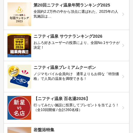
第20回ニフティ温泉年間ランキング2025
全国約2.2万件の中から頂点に選ばれた、2025年の人
気施設は…
ニフティ温泉 サウナランキング2026
おふろ好きユーザーの投票により、全国No.1サウナが
決定！
ニフティ温泉プレミアムクーポン
ノジマモバイル会員向け 通常よりもお得な「特別価
格」で人気の温泉を満喫できる！
【ニフティ温泉 百名湯2026】
行ってみたい施設に投票してプレゼントを当てよう！
（全10回開催 / 合計260名様）
岩盤浴特集