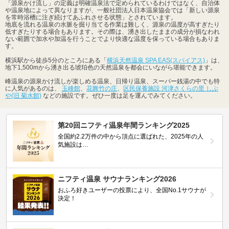
「源泉かけ流し」の定義は明確温泉法で定められているわけではなく、自治体
や温泉地によって異なりますが、一般社団法人日本温泉協会では「新しい源泉
を常時浴槽に注ぎ続けてあふれさせる状態」とされています。
地底を流れる温泉の水脈を掘り当てる作業は難しく、源泉の温度が高すぎたり
低すぎたりする場合もあります。その際は、湧き出したままの成分が損なわれ
ない範囲で加水や加温を行うことでより快適な温度を保っている場合もありま
す。
横浜駅から徒歩5分のところにある「
横浜天然温泉 SPA EAS(スパイアス)
」は、
地下1,500mから湧き出る琥珀色の天然温泉を都会にいながら堪能できます。
峰温泉の源泉かけ流しが楽しめる温泉、日帰り温泉、スーパー銭湯の中でも特
に人気があるのは、
玉峰館
、
花舞竹の庄
、
区民保養施設 河津さくらの里 しぶ
や(旧 菊水館)
などの施設です。ぜひ一度は足を運んでみてください。
第20回ニフティ温泉年間ランキング2025
全国約2.2万件の中から頂点に選ばれた、2025年の人
気施設は…
ニフティ温泉 サウナランキング2026
おふろ好きユーザーの投票により、全国No.1サウナが
決定！