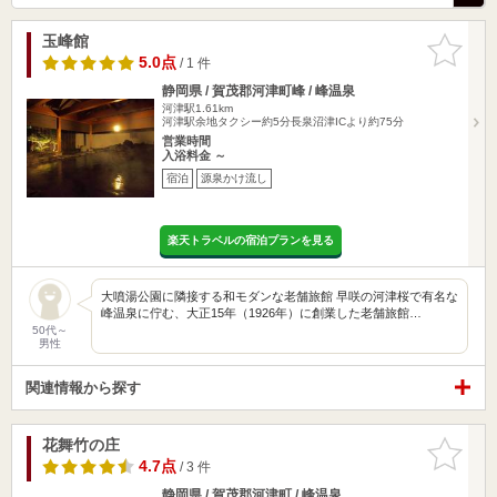
玉峰館
お気に入
りに追加
5.0点
/ 1 件
静岡県 / 賀茂郡河津町峰 / 峰温泉
河津駅1.61km
河津駅余地タクシー約5分長泉沼津ICより約75分
営業時間
入浴料金 ～
宿泊
源泉かけ流し
楽天トラベルの宿泊プランを見る
大噴湯公園に隣接する和モダンな老舗旅館 早咲の河津桜で有名な
峰温泉に佇む、大正15年（1926年）に創業した老舗旅館…
50代～
男性
関連情報から探す
花舞竹の庄
お気に入
りに追加
4.7点
/ 3 件
静岡県 / 賀茂郡河津町 / 峰温泉