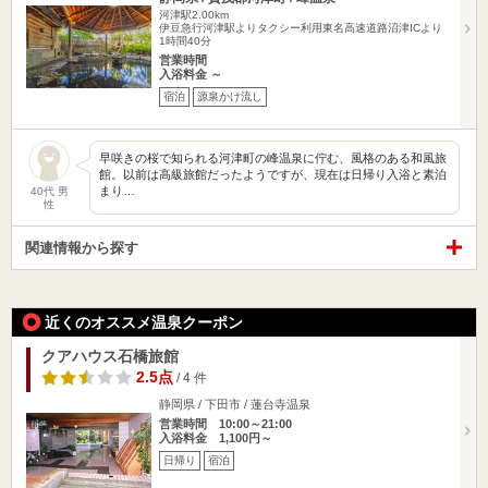
河津駅2.00km
伊豆急行河津駅よりタクシー利用東名高速道路沼津ICより
1時間40分
営業時間
入浴料金 ～
宿泊
源泉かけ流し
早咲きの桜で知られる河津町の峰温泉に佇む、風格のある和風旅
館。以前は高級旅館だったようですが、現在は日帰り入浴と素泊
まり…
40代 男
性
関連情報から探す
近くのオススメ温泉クーポン
クアハウス石橋旅館
2.5点
/ 4 件
静岡県 / 下田市 / 蓮台寺温泉
営業時間 10:00～21:00
入浴料金 1,100円～
日帰り
宿泊