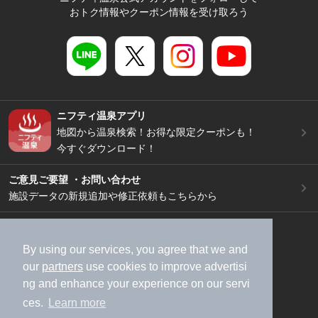
おトク情報やクーポン情報を受け取ろう
ニフティ温泉アプリ
地図から温泉検索！お得な限定クーポンも！
今すぐダウンロード！
ご意見ご要望 ・お問い合わせ
施設データの新規追加や修正依頼もこちらから
スマートフォン
/
PC
加盟店募集（資料請求）
広告出稿のご案内
By using our services, you agree that we and
our
partners
use cookies to improve advertisi
利用規約
ライフスタイルMEMBERS+規約
ng and enhance your experience on our servi
特定商取引法に基づく表記
ヘルプ
採用情報
ces.
Learn more
運営会社
個人情報保護ポリシー