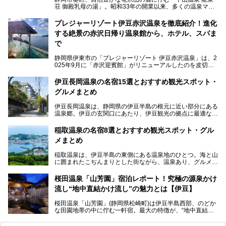
荘 御殿乳母の湯」。昭和33年の開業以来、多くの温泉マニ
アや地元の方々に愛され続けている、知る人ぞ知る鄙び系の
極上温泉です。お湯はもちろん、実はグルメも揃っているん
プレジャーリゾート伊豆赤沢温泉を徹底紹介！進化
です。多くのファンを持つ、その圧倒的なこだわりと魅力を
する絶景の赤沢日帰り温泉館から、ホテル、スパま
解説します。
で
静岡県伊東市の「プレジャーリゾート 伊豆赤沢温泉」は、2
025年9月に「赤沢迎賓館」がリニューアルしたのを皮切り
に、12月には「赤沢温泉ホテル」、「赤沢日帰り温泉
館」、「RED 28 HOTEL」がリニューアル。さらにこのあ
伊豆長岡温泉の名宿15選とおすすめ観光スポット・
とグランピング施設のGRAX EARTH FIELD（グラックスア
グルメまとめ
ースフィールド）、大型屋内アミューズメント施設のPLEA
SURE ARENA（プレジャーアリーナ）がぞくぞくオープン
伊豆長岡温泉は、静岡県の伊豆半島の根元に近い部分にある
予定。
温泉郷。伊豆の玄関口にあたり、伊豆観光の拠点に最適な立
地です。首都圏や名古屋圏からのアクセスが良く、宿泊はも
温泉は海一望の絶景、伊豆の幸満載の食や、全天候型のレジ
ちろん日帰りでも楽しめるのが魅力です。
ャー施設など、現在リニューアルオープンしている施設を中
稲取温泉の名宿8選とおすすめ観光スポット・グル
心に、家族連れでも大人だけでも、おひとりさまでも多彩な
メまとめ
この記事では、伊豆長岡温泉の歴史や魅力、おすすめの宿を
楽しみ方ができる「プレジャーリゾート 伊豆赤沢温泉」を
ピックアップ。周辺の観光・グルメスポットや日帰りで入れ
じっくり紹介します！
稲取温泉は、伊豆半島の東側にある温泉地のひとつ。海と山
る温泉施設も紹介します！
に囲まれたこぢんまりとした街ながら、温泉あり、グルメあ
───
り、見どころも多彩にあり、と魅力たっぷりの場所です。東
提供元：株式会社カトープレジャーグループ【PR】
京からは約2時間30分、直通電車もありアクセスしやすいの
この記事はプレジャーリゾート 伊豆赤沢温泉のPR記事で
桜田温泉「山芳園」宿泊レポート！究極の源泉かけ
もうれしいところ。
す。
流し“地中直結かけ流し”の魅力とは【伊豆】
この記事では、稲取温泉での宿泊におすすめの宿や日帰りで
桜田温泉「山芳園」(静岡県松崎町)は伊豆半島西部、のどか
入れる温泉施設、チェックしたい観光スポットやアクティビ
な田園地帯の中に佇む一軒宿。最大の特徴が、“地中直結か
ティなどを一挙にまとめピックアップ。伊豆稲取温泉を訪れ
け流し”と呼ばれるこの宿独自の湯使い(温泉供給方法)です。
る際の参考にしてくださいね！
地下に眠る源泉を加水・加温・消毒無し、さらには途中過程