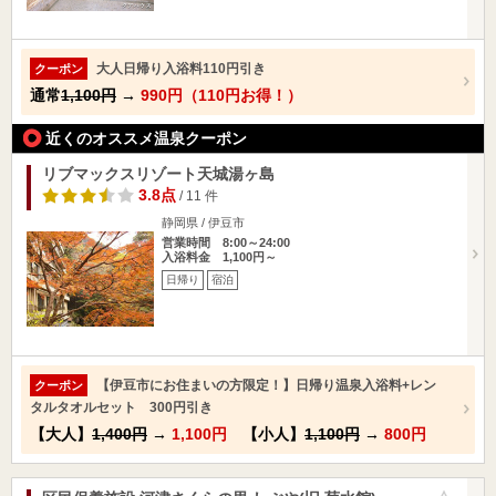
大人日帰り入浴料110円引き
クーポン
通常
1,100円
→
990円（110円お得！）
近くのオススメ温泉クーポン
リブマックスリゾート天城湯ヶ島
3.8点
/ 11 件
静岡県 / 伊豆市
営業時間 8:00～24:00
入浴料金 1,100円～
日帰り
宿泊
【伊豆市にお住まいの方限定！】日帰り温泉入浴料+レン
クーポン
タルタオルセット 300円引き
【大人】
1,400円
→
1,100円
【小人】
1,100円
→
800円