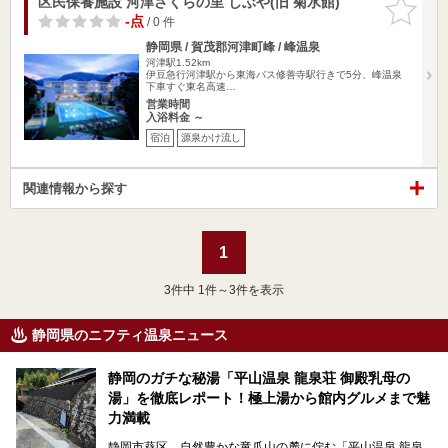
区民保養施設 河津さくらの里 しぶや(旧 菊水館)
お気に入
りに追加
-点
/ 0 件
静岡県 / 賀茂郡河津町峰 / 峰温泉
河津駅1.52km
伊豆急行河津駅から東海バス修善寺駅行きで5分、峰温泉
下車すぐ東名高速…
営業時間
入浴料金 ～
宿泊
源泉かけ流し
関連情報から探す
1
3
件中 1件～3件を表示
静岡県のニフティ温泉ニュース
静岡のガチな秘湯「平山温泉 龍泉荘 御殿乳母の
湯」を徹底レポート！極上湯から館内グルメまで魅
力満載
静岡市葵区、自然豊かな竜爪山の麓に佇む「平山温泉 龍泉