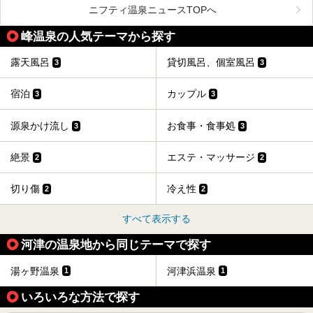
で空気にも触れさせることなく浴槽まで提供。「究極の源泉
ニフティ温泉ニュースTOPへ
かけ流し」と言っても決して過言ではありません。
今回、桜田温泉「山芳園」の“温泉”を中心に、その魅力を詳
峰温泉の人気テーマから探す
細レポート。また口コミの評判も非常に高い宿であり、客室
や食事も併せて徹底紹介します！
露天風呂
貸切風呂、個室風呂
3
3
宿泊
カップル
3
3
源泉かけ流し
お食事・食事処
3
3
絶景
エステ・マッサージ
2
2
切り傷
冷え性
2
2
すべて表示する
河津の温泉地から同じテーマで探す
湯ヶ野温泉
河津浜温泉
1
1
いろいろな方法で探す