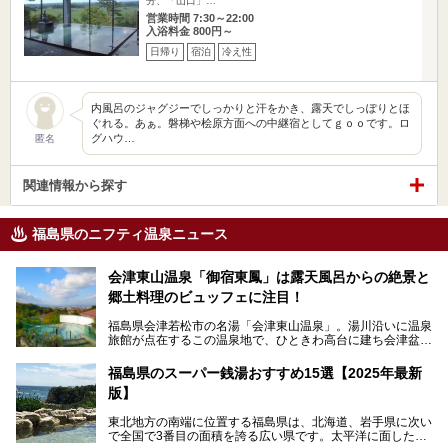
分、「山口」…
営業時間 7:30～22:00
入浴料金 800円～
日帰り
宿泊
冷え性
内風呂のジャグジーでしっかりと汗をかき、露天でしっぽりとほ
ぐれる。あぁ。磐梯や桧原方面への中継宿としてｇｏｏです。ロ
グハウ…
匿名
関連情報から探す
福島県のニフティ温泉ニュース
会津東山温泉「御宿東鳳」は露天風呂からの絶景と
郷土料理のビュッフェに注目！
福島県会津若松市の名湯「会津東山温泉」。湯川沿いに温泉
旅館が点在するこの温泉地で、ひときわ高台に建ち会津盆地
一望の眺望をほしいままにする絶景の宿、それがORIX HOT
ELS & RESORTSの「御宿東鳳」です。
福島県のスーパー銭湯おすすめ15選【2025年最新
版】
大浴場は「宙の湯」「棚雲の湯」の2つ。いずれも素晴らし
い開放感。ビュッフェレストラン「あがらんしょ」での会津
東北地方の南端に位置する福島県は、北海道、岩手県に次い
の郷土料理など夕朝食の美味しさも評判。人気のこのお宿の
で全国で3番目の面積を誇る広い県です。太平洋に面した
過ごし方を徹底紹介いたします。