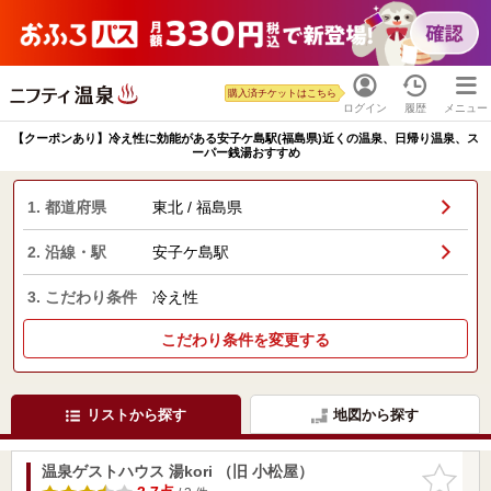
購入済チケットはこちら
ログイン
履歴
メニュー
【クーポンあり】冷え性に効能がある安子ケ島駅(福島県)近くの温泉、日帰り温泉、ス
ーパー銭湯おすすめ
1. 都道府県
東北 / 福島県
2. 沿線・駅
安子ケ島駅
3. こだわり条件
冷え性
こだわり条件を変更する
リストから探す
地図から探す
温泉ゲストハウス 湯kori （旧 小松屋）
お気に入
りに追加