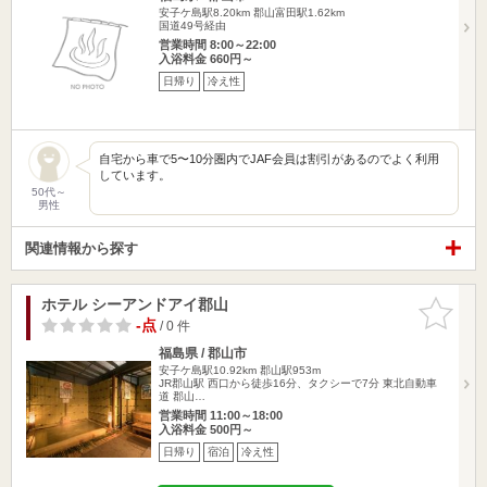
安子ケ島駅8.20km
郡山富田駅1.62km
国道49号経由
営業時間 8:00～22:00
入浴料金 660円～
日帰り
冷え性
自宅から車で5〜10分圏内でJAF会員は割引があるのでよく利用
しています。
50代～
男性
関連情報から探す
ホテル シーアンドアイ郡山
お気に入
りに追加
-点
/ 0 件
福島県 / 郡山市
安子ケ島駅10.92km
郡山駅953m
JR郡山駅 西口から徒歩16分、タクシーで7分 東北自動車
道 郡山…
営業時間 11:00～18:00
入浴料金 500円～
日帰り
宿泊
冷え性