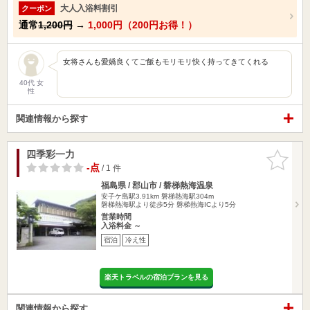
大人入浴料割引
クーポン
通常
1,200円
→
1,000円（200円お得！）
女将さんも愛嬌良くてご飯もモリモリ快く持ってきてくれる
40代 女
性
関連情報から探す
四季彩一力
お気に入
りに追加
-点
/ 1 件
福島県 / 郡山市 / 磐梯熱海温泉
安子ケ島駅3.91km
磐梯熱海駅304m
磐梯熱海駅より徒歩5分 磐梯熱海ICより5分
営業時間
入浴料金 ～
宿泊
冷え性
楽天トラベルの宿泊プランを見る
関連情報から探す