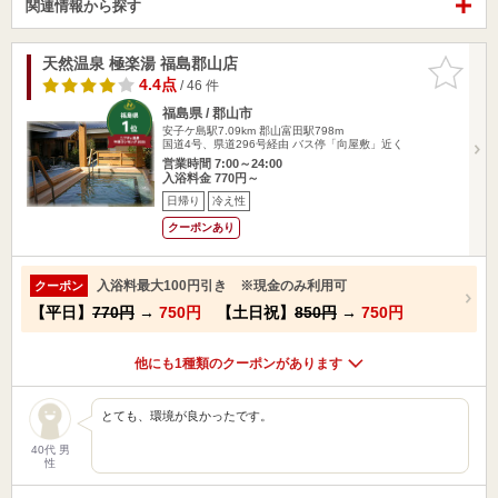
関連情報から探す
天然温泉 極楽湯 福島郡山店
お気に入
りに追加
4.4点
/ 46 件
福島県 / 郡山市
安子ケ島駅7.09km
郡山富田駅798m
国道4号、県道296号経由 バス停「向屋敷」近く
営業時間 7:00～24:00
入浴料金 770円～
日帰り
冷え性
クーポンあり
入浴料最大100円引き ※現金のみ利用可
クーポン
【平日】
770円
→
750円
【土日祝】
850円
→
750円
他にも1種類のクーポンがあります
とても、環境が良かったです。
40代 男
性