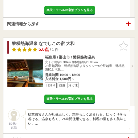
楽天トラベルの宿泊プランを見る
関連情報から探す
磐梯熱海温泉 なでしこの宿 大和
お気に入
りに追加
5.0点
/ 1 件
福島県 / 郡山市 / 磐梯熱海温泉
安子ケ島駅5.30km
磐梯熱海駅1.80km
JR磐越西線 磐梯熱海駅よりタクシー5分磐越道 磐梯熱
海ICより2k…
営業時間 10:00～18:00
入浴料金 1,500円～
日帰り
宿泊
冷え性
楽天トラベルの宿泊プランを見る
従業員皆さんが礼儀正しく、気持ちよく泊まれる。ゆっくり落ち
着ける。温泉も広く、24時間使用できる。料理の量も多く美味し
い。…
50代～
女性