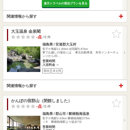
楽天トラベルの宿泊プランを見る
関連情報から探す
大玉温泉 金泉閣
お気に入
りに追加
-点
/ 0 件
福島県 / 安達郡大玉村
安子ケ島駅11.90km
杉田駅5.87km
車でお越しの場合には 東北自動車道 本宮インターチェ
ンジから30…
営業時間
入浴料金 ～
宿泊
冷え性
関連情報から探す
かんぽの宿郡山（閉館しました）
お気に入
りに追加
-点
/ 0 件
福島県 / 郡山市 / 磐梯熱海温泉
安子ケ島駅3.43km
磐梯熱海駅275m
ＪＲ 磐梯熱海駅より徒歩7分
営業時間