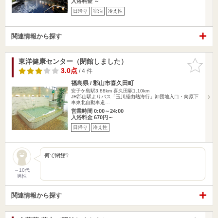
入浴料金 ～
日帰り
宿泊
冷え性
関連情報から探す
東洋健康センター（閉館しました）
お気に入
りに追加
3.0点
/ 4 件
福島県 / 郡山市喜久田町
安子ケ島駅3.88km
喜久田駅1.10km
JR郡山駅よりバス「玉川経由熱海行」卸団地入口・向原下
車東北自動車道…
営業時間 0:00～24:00
入浴料金 670円～
日帰り
冷え性
何で閉館❔
～10代
男性
関連情報から探す