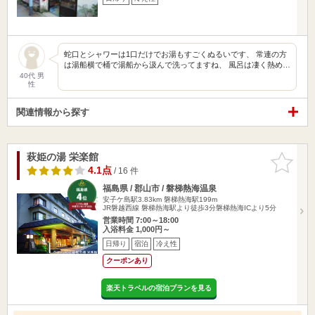
蛇口とシャワーは1口だけでお湯もすごくぬるいです、 常連の方
は湯船横で桶で湯船から汲んで洗ってますね、 風呂は凄く熱め…
40代 男
性
関連情報から探す
萩姫の湯 栄楽館
お気に入
りに追加
4.1点
/ 16 件
福島県 / 郡山市 / 磐梯熱海温泉
安子ケ島駅3.83km
磐梯熱海駅199m
JR磐越西線 磐梯熱海駅より徒歩3分磐梯熱海ICより5分
営業時間 7:00～18:00
入浴料金 1,000円～
日帰り
宿泊
冷え性
クーポンあり
楽天トラベルの宿泊プランを見る