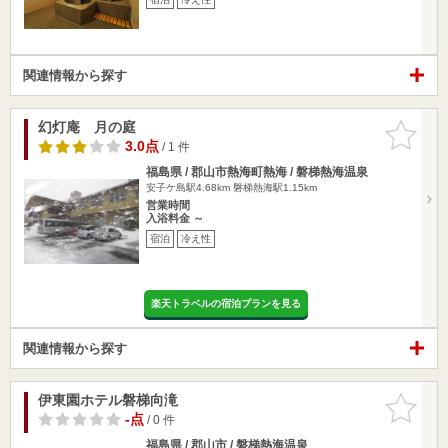
関連情報から探す
幻灯庵 月の庭
お気に入
りに追加
3.0点
/ 1 件
福島県 / 郡山市熱海町熱海 / 磐梯熱海温泉
安子ケ島駅4.68km
磐梯熱海駅1.15km
営業時間
入浴料金 ～
宿泊
冷え性
楽天トラベルの宿泊プランを見る
関連情報から探す
伊東園ホテル磐梯向滝
お気に入
りに追加
-点
/ 0 件
福島県 / 郡山市 / 磐梯熱海温泉