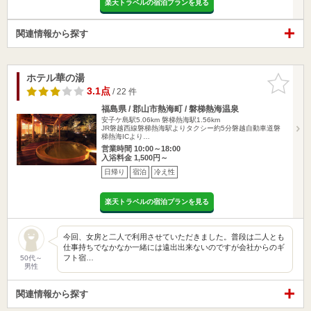
楽天トラベルの宿泊プランを見る
関連情報から探す
ホテル華の湯
お気に入
りに追加
3.1点
/ 22 件
福島県 / 郡山市熱海町 / 磐梯熱海温泉
安子ケ島駅5.06km
磐梯熱海駅1.56km
JR磐越西線磐梯熱海駅よりタクシー約5分磐越自動車道磐
梯熱海ICより…
営業時間 10:00～18:00
入浴料金 1,500円～
日帰り
宿泊
冷え性
楽天トラベルの宿泊プランを見る
今回、女房と二人で利用させていただきました。普段は二人とも
仕事持ちでなかなか一緒には遠出出来ないのですが会社からのギ
フト宿…
50代～
男性
関連情報から探す