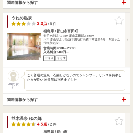
関連情報から探す
うねめ温泉
お気に入
りに追加
3.3点
/ 6 件
福島県 / 郡山市富田町
安子ケ島駅7.38km
郡山富田駅3.45km
バス 郡山駅より新池下団地行高森下車徒歩3分、希望ヶ丘
行終点徒歩1…
営業時間 6:00～23:00
入浴料金 500円～
日帰り
冷え性
ごく普通の温泉 石鹸しかないのでシャンプー、リンスを持参し
た方が良い 岩盤浴は別料金でした
40代 女
性
関連情報から探す
並木温泉 ゆの郷
お気に入
りに追加
4.5点
/ 2 件
福島県 / 郡山市