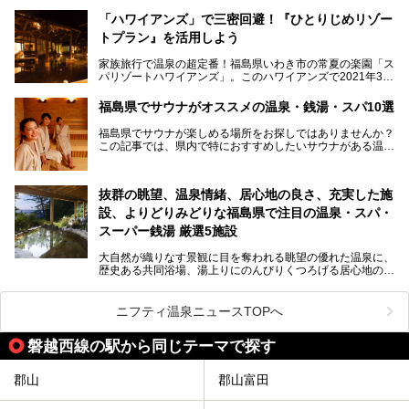
「浜通り」から、南北に阿武隈川が流れ水田や果樹園が広が
る「中通り」、磐梯山や猪苗代湖、五色沼、尾瀬湿原などが
───
「ハワイアンズ」で三密回避！『ひとりじめリゾー
ある「会津地方」まで、変化に富んだ自然を楽しめるのが魅
提供元：オリックス・ホテルマネジメント株式会社【PR】
トプラン』を活用しよう
力です。
この記事は会津東山温泉 御宿東鳳のPR記事です。
東京から新幹線なら1時間半、車でも3時間程度とアクセス
家族旅行で温泉の超定番！福島県いわき市の常夏の楽園「ス
も良好で、首都圏からの週末旅行先としても人気の福島県。
パリゾートハワイアンズ」。このハワイアンズで2021年3月
そんな福島県でチェックしておきたい、評判のスーパー銭湯
25日より「ひとりじめリゾートプラン第2弾」として「かぞ
をピックアップしました。
く温泉編」をスタートしました。
福島県でサウナがオススメの温泉・銭湯・スパ10選
子供と一緒に安心して温泉に行きたい、そんな方にお役立ち
福島県でサウナが楽しめる場所をお探しではありませんか？
のこのプランをはじめとして、ハワイアンズの「ひとりじめ
この記事では、県内で特におすすめしたいサウナがある温泉
リゾートプラン」の魅力をご紹介します。
や銭湯、スパを厳選してご紹介！
「サウナで思いっきり汗をかいてスッキリしたい！」
抜群の眺望、温泉情緒、居心地の良さ、充実した施
「最近疲れが溜まってる。リフレッシュできる場所ないか
な？」
設、よりどりみどりな福島県で注目の温泉・スパ・
そんな方は、ぜひサウナに足を運んでみてくださいね。
スーパー銭湯 厳選5施設
大自然が織りなす景観に目を奪われる眺望の優れた温泉に、
歴史ある共同浴場、湯上りにのんびりくつろげる居心地のい
い温泉やさまざまなニーズに応えてくれる施設充実度の高い
スーパー銭湯など、多種多様な温浴施設が割拠する福島県。
今回は、そんな福島県にある温浴施設のなかから、筆者が
ニフティ温泉ニュースTOPへ
「一度訪ねてみたい」と気になっている魅力的な施設を5件
ピックアップして紹介します。
磐越西線の駅から同じテーマで探す
※2021/07/21時点の情報です。
郡山
郡山富田