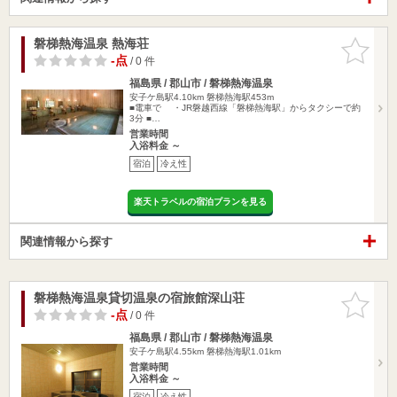
磐梯熱海温泉 熱海荘
お気に入
りに追加
-点
/ 0 件
福島県 / 郡山市 / 磐梯熱海温泉
安子ケ島駅4.10km
磐梯熱海駅453m
■電車で ・JR磐越西線「磐梯熱海駅」からタクシーで約
3分 ■…
営業時間
入浴料金 ～
宿泊
冷え性
楽天トラベルの宿泊プランを見る
関連情報から探す
磐梯熱海温泉貸切温泉の宿旅館深山荘
お気に入
りに追加
-点
/ 0 件
福島県 / 郡山市 / 磐梯熱海温泉
安子ケ島駅4.55km
磐梯熱海駅1.01km
営業時間
入浴料金 ～
宿泊
冷え性