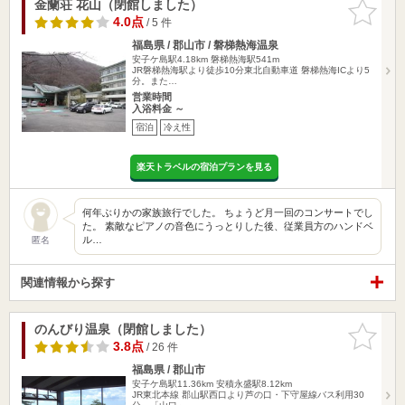
金蘭荘 花山（閉館しました）
お気に入
りに追加
4.0点
/ 5 件
福島県 / 郡山市 / 磐梯熱海温泉
安子ケ島駅4.18km
磐梯熱海駅541m
JR磐梯熱海駅より徒歩10分東北自動車道 磐梯熱海ICより5
分。また…
営業時間
入浴料金 ～
宿泊
冷え性
楽天トラベルの宿泊プランを見る
何年ぶりかの家族旅行でした。 ちょうど月一回のコンサートでし
た。 素敵なピアノの音色にうっとりした後、従業員方のハンドベ
ル…
匿名
関連情報から探す
のんびり温泉（閉館しました）
お気に入
りに追加
3.8点
/ 26 件
福島県 / 郡山市
安子ケ島駅11.36km
安積永盛駅8.12km
JR東北本線 郡山駅西口より芦の口・下守屋線バス利用30