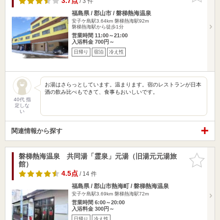
3.7点
/ 3 件
福島県 / 郡山市 / 磐梯熱海温泉
安子ケ島駅3.64km
磐梯熱海駅92m
磐梯熱海駅から徒歩1分
営業時間 11:00～21:00
入浴料金 700円～
日帰り
宿泊
冷え性
お湯はさらっとしています。温まります。宿のレストランが日本
酒の飲み比べもできて、食事もおいしいです。
40代 指
定しな
い
関連情報から探す
磐梯熱海温泉 共同湯「霊泉」元湯（旧湯元元湯旅
お気に入
館）
りに追加
4.5点
/ 14 件
福島県 / 郡山市熱海町 / 磐梯熱海温泉
安子ケ島駅3.69km
磐梯熱海駅72m
営業時間 6:00～20:00
入浴料金 300円～
日帰り
冷え性