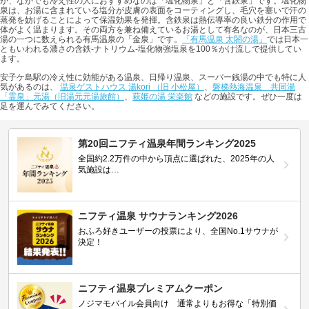
が、なかでも冷え性の人におすすめなのは「塩化物泉」と「含鉄泉」です。塩化物
泉は、お湯に含まれている塩分が皮膚の表面をコーティングし、毛穴を塞いで汗の
蒸発を妨げることによって保温効果を発揮。含鉄泉は熱伝導率の良い鉄分の作用で
体がよく温まります。その両方を兼ね備えているお湯として有名なのが、日本三古
湯の一つに数えられる有馬温泉の「金泉」です。
「有馬温泉 太閤の湯」
では日本一
ともいわれる濃さの含鉄-ナトリウム-塩化物強塩泉を100％かけ流しで提供してい
ます。
安子ケ島駅の冷え性に効能がある温泉、日帰り温泉、スーパー銭湯の中でも特に人
気があるのは、
温泉ゲストハウス 湯kori （旧 小松屋）
、
磐梯熱海温泉 共同湯
「霊泉」元湯（旧湯元元湯旅館）
、
萩姫の湯 栄楽館
などの施設です。ぜひ一度は
足を運んでみてください。
第20回ニフティ温泉年間ランキング2025
全国約2.2万件の中から頂点に選ばれた、2025年の人
気施設は…
ニフティ温泉 サウナランキング2026
おふろ好きユーザーの投票により、全国No.1サウナが
決定！
ニフティ温泉プレミアムクーポン
ノジマモバイル会員向け 通常よりもお得な「特別価