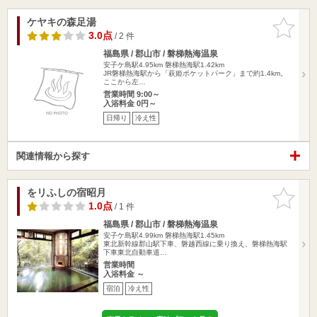
ケヤキの森足湯
お気に入
りに追加
3.0点
/ 2 件
福島県 / 郡山市 / 磐梯熱海温泉
安子ケ島駅4.95km
磐梯熱海駅1.42km
JR磐梯熱海駅から「萩姫ポケットパーク」まで約1.4km。
ここから左…
営業時間 9:00～
入浴料金 0円～
日帰り
冷え性
関連情報から探す
をリふしの宿昭月
お気に入
りに追加
1.0点
/ 1 件
福島県 / 郡山市 / 磐梯熱海温泉
安子ケ島駅4.99km
磐梯熱海駅1.45km
東北新幹線郡山駅下車、磐越西線に乗り換え、磐梯熱海駅
下車東北自動車道…
営業時間
入浴料金 ～
宿泊
冷え性