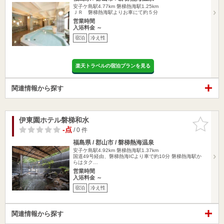
安子ケ島駅4.77km
磐梯熱海駅1.25km
ＪＲ 磐梯熱海駅よりお車にて約５分
営業時間
入浴料金 ～
宿泊
冷え性
楽天トラベルの宿泊プランを見る
関連情報から探す
伊東園ホテル磐梯和水
お気に入
りに追加
-点
/ 0 件
福島県 / 郡山市 / 磐梯熱海温泉
安子ケ島駅4.92km
磐梯熱海駅1.37km
国道49号経由、磐梯熱海ICより車で約10分 磐梯熱海駅か
らはタク…
営業時間
入浴料金 ～
宿泊
冷え性
関連情報から探す