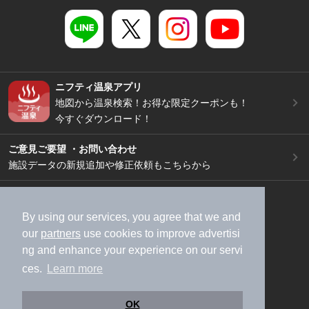
ニフティ温泉アプリ
地図から温泉検索！お得な限定クーポンも！
今すぐダウンロード！
ご意見ご要望 ・お問い合わせ
施設データの新規追加や修正依頼もこちらから
スマートフォン
/
PC
加盟店募集（資料請求）
広告出稿のご案内
By using our services, you agree that we and
our
partners
use cookies to improve advertisi
利用規約
ライフスタイルMEMBERS+規約
ng and enhance your experience on our servi
特定商取引法に基づく表記
ヘルプ
採用情報
ces.
Learn more
運営会社
個人情報保護ポリシー
©NIFTY Lifestyle Co., Ltd.
OK