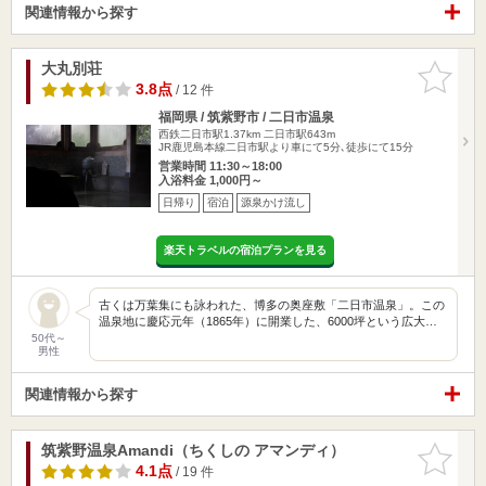
関連情報から探す
大丸別荘
お気に入
りに追加
3.8点
/ 12 件
福岡県 / 筑紫野市 / 二日市温泉
西鉄二日市駅1.37km
二日市駅643m
JR鹿児島本線二日市駅より車にて5分､徒歩にて15分
営業時間 11:30～18:00
入浴料金 1,000円～
日帰り
宿泊
源泉かけ流し
楽天トラベルの宿泊プランを見る
古くは万葉集にも詠われた、博多の奥座敷「二日市温泉」。この
温泉地に慶応元年（1865年）に開業した、6000坪という広大…
50代～
男性
関連情報から探す
筑紫野温泉Amandi（ちくしの アマンディ）
お気に入
りに追加
4.1点
/ 19 件