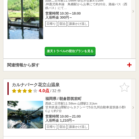
西鉄二日市駅11.08km
弥生が丘駅4.01km
JR鹿児島本線 鳥栖駅からお車にて約20分。路線バス（西
鉄バス）にて…
営業時間 10:30～18:00
入浴料金 300円～
日帰り
宿泊
源泉かけ流し
楽天トラベルの宿泊プランを見る
関連情報から探す
カルナパーク花立山温泉
お気に入
りに追加
4.0点
/ 32 件
福岡県 / 朝倉郡筑前町
西鉄二日市駅11.58km
山隈駅2.31km
甘木鉄道山隈駅からタクシーで5分九州自動車道筑後小郡I
Cより約7分
営業時間 10:00～21:00
入浴料金 1,210円～
日帰り
宿泊
源泉かけ流し