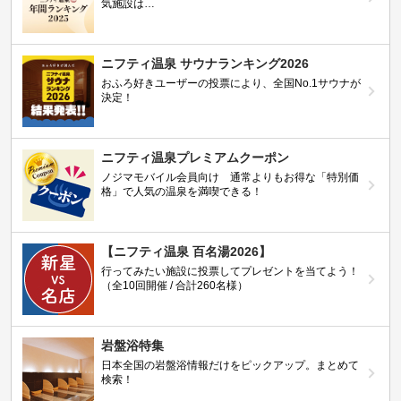
気施設は…
ニフティ温泉 サウナランキング2026
おふろ好きユーザーの投票により、全国No.1サウナが
決定！
ニフティ温泉プレミアムクーポン
ノジマモバイル会員向け 通常よりもお得な「特別価
格」で人気の温泉を満喫できる！
【ニフティ温泉 百名湯2026】
行ってみたい施設に投票してプレゼントを当てよう！
（全10回開催 / 合計260名様）
岩盤浴特集
日本全国の岩盤浴情報だけをピックアップ。まとめて
検索！