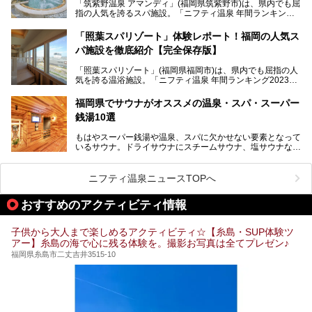
「筑紫野温泉 アマンディ」(福岡県筑紫野市)は、県内でも屈
いスーパー銭湯を一挙ご紹介します。
指の人気を誇るスパ施設。「ニフティ温泉 年間ランキング2
022」では、福岡県岩盤浴部門第１位を獲得。いつも多くの
入浴客で賑わっています。
「照葉スパリゾート」体験レポート！福岡の人気ス
パ施設を徹底紹介【完全保存版】
そこで今回は、ニフティ温泉ライターである筆者が現地訪
問。週替わりで男女入替制の温泉・サウナや岩盤浴・VIPル
「照葉スパリゾート」(福岡県福岡市)は、県内でも屈指の人
ーム・併設するレストランを体験し、それらの全貌を徹底紹
気を誇る温浴施設。「ニフティ温泉 年間ランキング2023」
介します！
では福岡県総合第３位を獲得し、平日・土日を問わず多くの
常連客で賑わっています。
福岡県でサウナがオススメの温泉・スパ・スーパー
銭湯10選
そこで今回は、ニフティ温泉ライターである筆者が現地体
験。超人気の岩盤房(岩盤浴)をはじめ、スパ＆サウナ・アミ
もはやスーパー銭湯や温泉、スパに欠かせない要素となって
ューズメント・宿泊施設・グルメ・その他施設まで、多彩な
いるサウナ。ドライサウナにスチームサウナ、塩サウナな
る全貌と魅力を徹底紹介します！
ど、いくつか異なるタイプが楽しめたり、水風呂や外気浴ス
ペース、ロウリュウなど、心ゆくまで楽しむためのサービス
が充実した施設も多くみられます。
ニフティ温泉ニュースTOPへ
今回はそんなサウナにこだわった、福岡県内のオススメ温
泉・銭湯・スパを10件紹介したいと思います！
おすすめのアクティビティ情報
子供から大人まで楽しめるアクティビティ☆【糸島・SUP体験ツ
アー】糸島の海で心に残る体験を。撮影お写真は全てプレゼン♪
福岡県糸島市二丈吉井3515-10