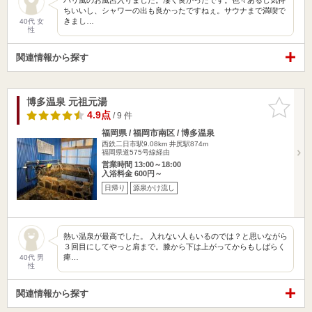
ちいいし、シャワーの出も良かったですねぇ。サウナまで満喫で
きまし…
40代 女
性
関連情報から探す
博多温泉 元祖元湯
お気に入
りに追加
4.9点
/ 9 件
福岡県 / 福岡市南区 / 博多温泉
西鉄二日市駅9.08km
井尻駅874m
福岡県道575号線経由
営業時間 13:00～18:00
入浴料金 600円～
日帰り
源泉かけ流し
熱い温泉が最高でした。 入れない人もいるのでは？と思いながら
３回目にしてやっと肩まで。膝から下は上がってからもしばらく
痺…
40代 男
性
関連情報から探す