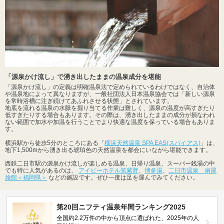
「源泉かけ流し」で湧き出したままの温泉成分を堪能
「源泉かけ流し」の定義は明確温泉法で定められているわけではなく、自治体
や温泉地によって異なりますが、一般社団法人日本温泉協会では「新しい源泉
を常時浴槽に注ぎ続けてあふれさせる状態」とされています。
地底を流れる温泉の水脈を掘り当てる作業は難しく、源泉の温度が高すぎたり
低すぎたりする場合もあります。その際は、湧き出したままの成分が損なわれ
ない範囲で加水や加温を行うことでより快適な温度を保っている場合もありま
す。
横浜駅から徒歩5分のところにある「
横浜天然温泉 SPA EAS(スパイアス)
」は、
地下1,500mから湧き出る琥珀色の天然温泉を都会にいながら堪能できます。
西鉄二日市駅の源泉かけ流しが楽しめる温泉、日帰り温泉、スーパー銭湯の中
でも特に人気があるのは、
アイビーホテル筑紫野
、
博多湯
、
二日市温泉 扇屋
旅館＜福岡県＞
などの施設です。ぜひ一度は足を運んでみてください。
第20回ニフティ温泉年間ランキング2025
全国約2.2万件の中から頂点に選ばれた、2025年の人