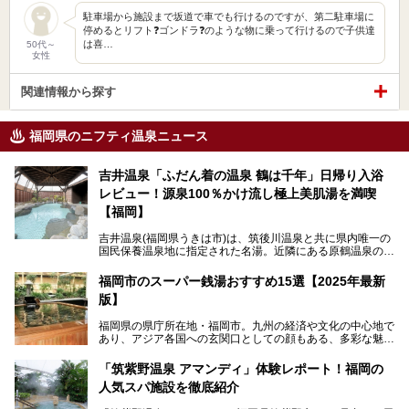
駐車場から施設まで坂道で車でも行けるのですが、第二駐車場に
停めるとリフト❓ゴンドラ❓のような物に乗って行けるので子供達
は喜…
50代～
女性
関連情報から探す
福岡県のニフティ温泉ニュース
吉井温泉「ふだん着の温泉 鶴は千年」日帰り入浴
レビュー！源泉100％かけ流し極上美肌湯を満喫
【福岡】
吉井温泉(福岡県うきは市)は、筑後川温泉と共に県内唯一の
国民保養温泉地に指定された名湯。近隣にある原鶴温泉の観
光地風情と異なり、長閑な田園地帯に佇む小さな温泉地で
す。
福岡市のスーパー銭湯おすすめ15選【2025年最新
版】
「ふだん着の温泉 鶴は千年」は、吉井温泉にある日帰り入
浴施設。源泉100％かけ流しの極上美肌湯を楽しめ、近隣の
福岡県の県庁所在地・福岡市。九州の経済や文化の中心地で
住民や温泉ファンに愛され続けています。今回は筆者自ら日
あり、アジア各国への玄関口としての顔もある、多彩な魅力
帰り入浴し、自慢の温泉を中心に詳細レビューします！
をもつ大都市です。
「筑紫野温泉 アマンディ」体験レポート！福岡の
そんな福岡市は、スーパー銭湯も多種多彩。玄界灘を眺めら
人気スパ施設を徹底紹介
れるリゾート気分満点のスーパー銭湯から、繁華街近くのレ
トロな銭湯、泉質自慢の天然温泉まで、福岡市で行ってみた