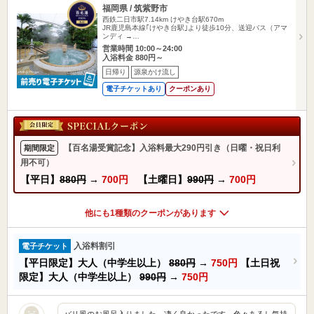
福岡県 / 筑紫野市
西鉄二日市駅7.14km
けやき台駅670m
JR鹿児島本線｢けやき台駅｣より徒歩10分、送迎バス（アマ
ンディ →…
営業時間 10:00～24:00
入浴料金 880円～
日帰り
源泉かけ流し
電子チケットあり
クーポンあり
【百名湯受賞記念】入浴料最大290円引き（日曜・祝日利
期間限定
用不可）
【平日】
880円
→
700円
【土曜日】
990円
→
700円
他にも1種類のクーポンがあります
入浴料割引
電子チケット
【平日限定】大人（中学生以上）
880円
→
750円
【土日祝
限定】大人（中学生以上）
990円
→
750円
バリ風のお風呂入りました。凄く良かったです。色々あるし気持