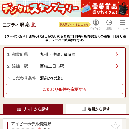
購入済チケットはこちら
ログイン
履歴
メニュー
【クーポンあり】源泉かけ流しが楽しめる西鉄二日市駅(福岡県)近くの温泉、日帰り温
泉、スーパー銭湯おすすめ
1. 都道府県
九州・沖縄 / 福岡県
2. 沿線・駅
西鉄二日市駅
3. こだわり条件
源泉かけ流し
こだわり条件を変更する
リストから探す
地図から探す
アイビーホテル筑紫野
お気に入
りに追加