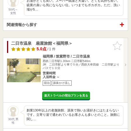
お湯がとても良い。スーパー銭湯と大違い。とても気持ち良い。
硫黄の臭いも気にならない位。いつまでもポカポカ。ただ、洗い
場が5…
50代～
女性
関連情報から探す
二日市温泉 扇屋旅館＜福岡県＞
お気に入
りに追加
5.0点
/ 1 件
福岡県 / 筑紫野市 / 二日市温泉
西鉄二日市駅1.30km
二日市駅546m
JR 二日市駅より車で５分／西鉄大牟田線 二日市駅より
バスで１０分
営業時間
入浴料金 ～
宿泊
源泉かけ流し
楽天トラベルの宿泊プランを見る
創業130年以上の老舗旅館、源泉で熱いお湯好きにはたまらない
です。立寄り湯で通われているお客さんも多いとのこと。旅館に
関し…
30代 男
性