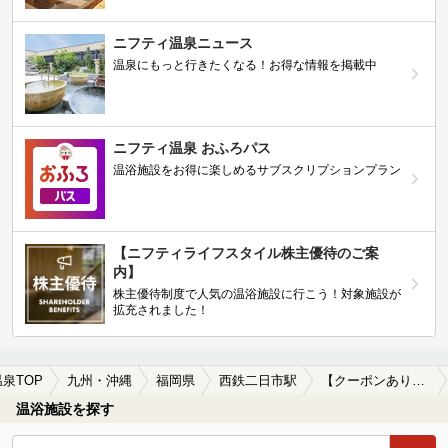
ニフティ温泉ニュース
温泉にもっと行きたくなる！お得な情報を掲載中
ニフティ温泉 おふろパス
温浴施設をお得に楽しめるサブスクリプションプラン
【ニフティライフスタイル株主優待のご案
内】
株主優待制度で人気の温浴施設に行こう！対象施設が
拡充されました！
温泉TOP
九州・沖縄
福岡県
西鉄二日市駅
【クーポンあり】源泉かけ流しが楽しめる西鉄二日市駅近くの温泉、日帰り温泉、スーパー銭湯おすすめ
温浴施設を探す