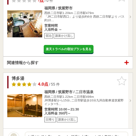
-点
/ 0 件
福岡県 / 筑紫野市
西鉄二日市駅1.20km
二日市駅479m
「JR二日市駅西口」より徒歩約6分 西鉄二日市駅より バス
約10…
営業時間
入浴料金 ～
宿泊
源泉かけ流し
楽天トラベルの宿泊プランを見る
関連情報から探す
博多湯
お気に入
りに追加
4.0点
/ 55 件
福岡県 / 筑紫野市 / 二日市温泉
西鉄二日市駅1.22km
二日市駅498m
JR博多駅から15分､二日市駅徒歩10分九州自動車道筑紫野
インター5…
営業時間 10:00～21:30
入浴料金 350円～
日帰り
源泉かけ流し