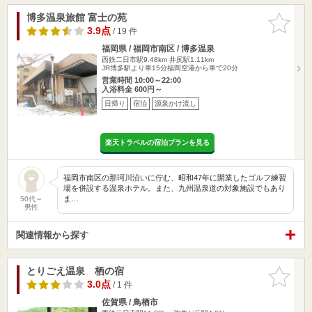
博多温泉旅館 富士の苑
お気に入
りに追加
3.9点
/ 19 件
福岡県 / 福岡市南区 / 博多温泉
西鉄二日市駅9.48km
井尻駅1.11km
JR博多駅より車15分福岡空港から車で20分
営業時間 10:00～22:00
入浴料金 600円～
日帰り
宿泊
源泉かけ流し
楽天トラベルの宿泊プランを見る
福岡市南区の那珂川沿いに佇む、昭和47年に開業したゴルフ練習
場を併設する温泉ホテル。また、九州温泉道の対象施設でもあり
ま…
50代～
男性
関連情報から探す
とりごえ温泉 栖の宿
お気に入
りに追加
3.0点
/ 1 件
佐賀県 / 鳥栖市