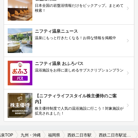
日本全国の岩盤浴情報だけをピックアップ。まとめて
検索！
ニフティ温泉ニュース
温泉にもっと行きたくなる！お得な情報を掲載中
ニフティ温泉 おふろパス
温浴施設をお得に楽しめるサブスクリプションプラン
【ニフティライフスタイル株主優待のご案
内】
株主優待制度で人気の温浴施設に行こう！対象施設が
拡充されました！
温泉TOP
九州・沖縄
福岡県
西鉄二日市駅
西鉄二日市駅近くの温泉宿・温泉旅館・ホテルおすすめ(2026年版)