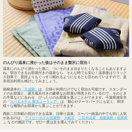
のんびり温泉に浸かった後はそのまま贅沢に宿泊！
温泉にのんびり浸かった後に、ついそのまま泊まりたくなることもありますよ
ね。宿泊できるお部屋付きの温泉なら、そんな時でも安心！温泉後はリラック
ス効果で、普段よりもぐっすり眠れるようになるとも言われていますので、是
非宿泊利用も検討してみましょう。
箱根湯本の
「天成園」
は、日帰り利用だけでなく宿泊も可能です。スタンダー
ドのお部屋と、露天風呂付きの豪華なお部屋が用意されているので、そのとき
の予算などに合わせ、ぴったりのお部屋を選ぶことができます。千葉県浦安市
の「
スパ＆ホテル 舞浜ユーラシア」
は、都心やテーマパークにも近く、和洋
様々な種類のお部屋から選ぶことができます。
西鉄二日市駅の宿泊できる温泉、日帰り温泉、スーパー銭湯の中でも特に人気
があるのは、
アイビーホテル筑紫野
、
大観荘
、
二日市温泉 扇屋旅館＜福岡県
＞
などの施設です。ぜひ一度は足を運んでみてください。