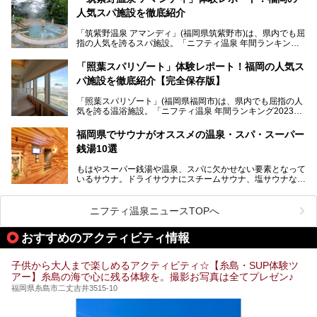
そんな福岡市は、スーパー銭湯も多種多彩。玄界灘を眺めら
人気スパ施設を徹底紹介
れるリゾート気分満点のスーパー銭湯から、繁華街近くのレ
トロな銭湯、泉質自慢の天然温泉まで、福岡市で行ってみた
「筑紫野温泉 アマンディ」(福岡県筑紫野市)は、県内でも屈
いスーパー銭湯を一挙ご紹介します。
指の人気を誇るスパ施設。「ニフティ温泉 年間ランキング2
022」では、福岡県岩盤浴部門第１位を獲得。いつも多くの
入浴客で賑わっています。
「照葉スパリゾート」体験レポート！福岡の人気ス
パ施設を徹底紹介【完全保存版】
そこで今回は、ニフティ温泉ライターである筆者が現地訪
問。週替わりで男女入替制の温泉・サウナや岩盤浴・VIPル
「照葉スパリゾート」(福岡県福岡市)は、県内でも屈指の人
ーム・併設するレストランを体験し、それらの全貌を徹底紹
気を誇る温浴施設。「ニフティ温泉 年間ランキング2023」
介します！
では福岡県総合第３位を獲得し、平日・土日を問わず多くの
常連客で賑わっています。
福岡県でサウナがオススメの温泉・スパ・スーパー
銭湯10選
そこで今回は、ニフティ温泉ライターである筆者が現地体
験。超人気の岩盤房(岩盤浴)をはじめ、スパ＆サウナ・アミ
もはやスーパー銭湯や温泉、スパに欠かせない要素となって
ューズメント・宿泊施設・グルメ・その他施設まで、多彩な
いるサウナ。ドライサウナにスチームサウナ、塩サウナな
る全貌と魅力を徹底紹介します！
ど、いくつか異なるタイプが楽しめたり、水風呂や外気浴ス
ペース、ロウリュウなど、心ゆくまで楽しむためのサービス
が充実した施設も多くみられます。
ニフティ温泉ニュースTOPへ
今回はそんなサウナにこだわった、福岡県内のオススメ温
泉・銭湯・スパを10件紹介したいと思います！
おすすめのアクティビティ情報
子供から大人まで楽しめるアクティビティ☆【糸島・SUP体験ツ
アー】糸島の海で心に残る体験を。撮影お写真は全てプレゼン♪
福岡県糸島市二丈吉井3515-10