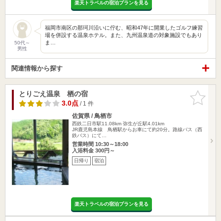
楽天トラベルの宿泊プランを見る
福岡市南区の那珂川沿いに佇む、昭和47年に開業したゴルフ練習
場を併設する温泉ホテル。また、九州温泉道の対象施設でもあり
ま…
50代～
男性
関連情報から探す
とりごえ温泉 栖の宿
お気に入
りに追加
3.0点
/ 1 件
佐賀県 / 鳥栖市
西鉄二日市駅11.08km
弥生が丘駅4.01km
JR鹿児島本線 鳥栖駅からお車にて約20分。路線バス（西
鉄バス）にて…
営業時間 10:30～18:00
入浴料金 300円～
日帰り
宿泊
楽天トラベルの宿泊プランを見る