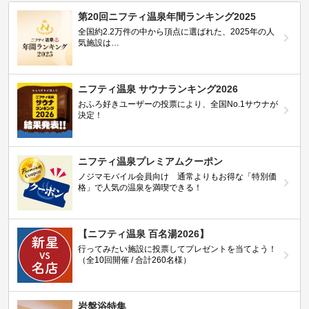
第20回ニフティ温泉年間ランキング2025
全国約2.2万件の中から頂点に選ばれた、2025年の人
気施設は…
ニフティ温泉 サウナランキング2026
おふろ好きユーザーの投票により、全国No.1サウナが
決定！
ニフティ温泉プレミアムクーポン
ノジマモバイル会員向け 通常よりもお得な「特別価
格」で人気の温泉を満喫できる！
【ニフティ温泉 百名湯2026】
行ってみたい施設に投票してプレゼントを当てよう！
（全10回開催 / 合計260名様）
岩盤浴特集