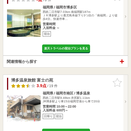
福岡県 / 福岡市博多区
西鉄二日市駅7.03km
南福岡駅187m
ＪＲ博多駅より鹿児島本線下り3つ目の「南福岡」より徒
歩4分。快速停車…
営業時間
入浴料金 ～
宿泊
楽天トラベルの宿泊プランを見る
関連情報から探す
博多温泉旅館 富士の苑
お気に入
りに追加
3.9点
/ 19 件
福岡県 / 福岡市南区 / 博多温泉
西鉄二日市駅9.48km
井尻駅1.11km
JR博多駅より車15分福岡空港から車で20分
営業時間 10:00～22:00
入浴料金 600円～
日帰り
宿泊