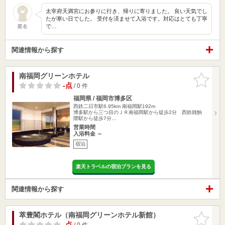
太宰府天満宮にお参りに行き、帰りに寄りました。 良い天気でし
たが寒い日でした。 受付を済ませて入浴です。対応はとても丁寧
で…
匿名
関連情報から探す
南福岡グリーンホテル
お気に入
りに追加
-点
/ 0 件
福岡県 / 福岡市博多区
西鉄二日市駅6.95km
南福岡駅192m
博多駅から三つ目のＪＲ南福岡駅から徒歩2分 西鉄雑餉
隈駅から徒歩7分…
営業時間
入浴料金 ～
宿泊
楽天トラベルの宿泊プランを見る
関連情報から探す
萃豊閣ホテル（南福岡グリーンホテル新館）
お気に入
りに追加
-点
/ 0 件