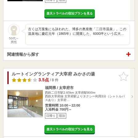
楽天トラベルの宿泊プランを見る
古くは万葉集にも詠われた、博多の奥座敷「二日市温泉」。この
温泉地に慶応元年（1865年）に開業した、6000坪という広大…
50代～
男性
関連情報から探す
ルートイングランティア大宰府 みかさの湯
お気に入
りに追加
3.5点
/ 8 件
福岡県 / 太宰府市
西鉄二日市駅2.65km
太宰府駅800m
西鉄大宰府線 太宰府駅よりタクシー利用3分（シャトルバ
スあり）太宰府…
営業時間 10:00～22:00
入浴料金 700円～
日帰り
宿泊
楽天トラベルの宿泊プランを見る