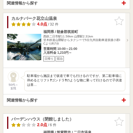
関連情報から探す
カルナパーク花立山温泉
お気に入
りに追加
4.0点
/ 32 件
福岡県 / 朝倉郡筑前町
西鉄二日市駅11.58km
山隈駅2.31km
甘木鉄道山隈駅からタクシーで5分九州自動車道筑後小郡I
Cより約7分
営業時間 10:00～21:00
入浴料金 1,210円～
日帰り
宿泊
駐車場から施設まで坂道で車でも行けるのですが、第二駐車場に
停めるとリフト❓ゴンドラ❓のような物に乗って行けるので子供達
は喜…
50代～
女性
関連情報から探す
バーデンハウス（閉館しました）
お気に入
りに追加
2.0点
/ 6 件
福岡県 / 筑紫野市 / 二日市温泉