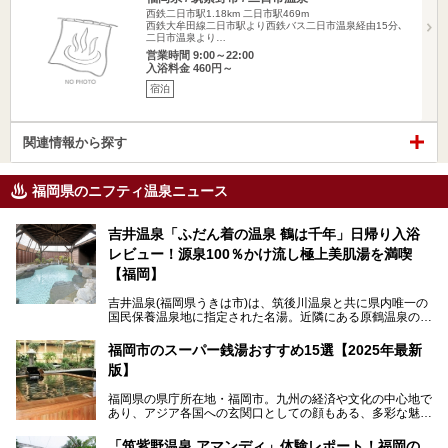
西鉄二日市駅1.18km
二日市駅469m
西鉄大牟田線二日市駅より西鉄バス二日市温泉経由15分､
二日市温泉より…
営業時間 9:00～22:00
入浴料金 460円～
宿泊
関連情報から探す
福岡県のニフティ温泉ニュース
吉井温泉「ふだん着の温泉 鶴は千年」日帰り入浴
レビュー！源泉100％かけ流し極上美肌湯を満喫
【福岡】
吉井温泉(福岡県うきは市)は、筑後川温泉と共に県内唯一の
国民保養温泉地に指定された名湯。近隣にある原鶴温泉の観
光地風情と異なり、長閑な田園地帯に佇む小さな温泉地で
す。
福岡市のスーパー銭湯おすすめ15選【2025年最新
版】
「ふだん着の温泉 鶴は千年」は、吉井温泉にある日帰り入
浴施設。源泉100％かけ流しの極上美肌湯を楽しめ、近隣の
福岡県の県庁所在地・福岡市。九州の経済や文化の中心地で
住民や温泉ファンに愛され続けています。今回は筆者自ら日
あり、アジア各国への玄関口としての顔もある、多彩な魅力
帰り入浴し、自慢の温泉を中心に詳細レビューします！
をもつ大都市です。
「筑紫野温泉 アマンディ」体験レポート！福岡の