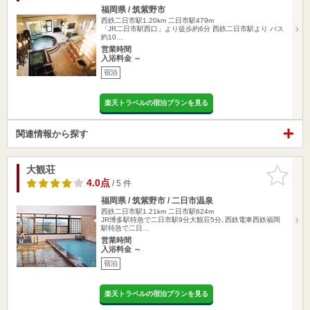
福岡県 / 筑紫野市
西鉄二日市駅1.20km
二日市駅479m
「JR二日市駅西口」より徒歩約6分 西鉄二日市駅より バス
約10…
営業時間
入浴料金 ～
宿泊
楽天トラベルの宿泊プランを見る
関連情報から探す
大観荘
お気に入
りに追加
4.0点
/ 5 件
福岡県 / 筑紫野市 / 二日市温泉
西鉄二日市駅1.21km
二日市駅624m
JR博多駅特急で二日市駅9分大観荘5分､西鉄電車西鉄福岡
駅特急で二日…
営業時間
入浴料金 ～
宿泊
楽天トラベルの宿泊プランを見る