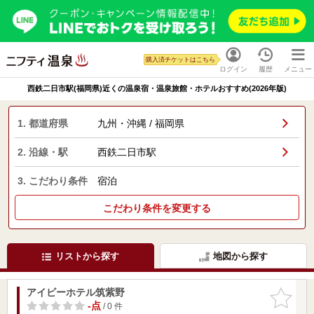
購入済チケットはこちら
ログイン
履歴
メニュー
西鉄二日市駅(福岡県)近くの温泉宿・温泉旅館・ホテルおすすめ(2026年版)
1. 都道府県
九州・沖縄 / 福岡県
2. 沿線・駅
西鉄二日市駅
3. こだわり条件
宿泊
こだわり条件を変更する
リストから探す
地図から探す
アイビーホテル筑紫野
お気に入
りに追加
-点
/ 0 件