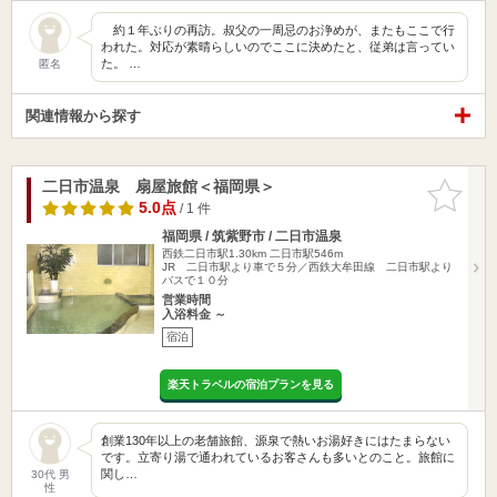
約１年ぶりの再訪。叔父の一周忌のお浄めが、またもここで行
われた。対応が素晴らしいのでここに決めたと、従弟は言ってい
た。 …
匿名
関連情報から探す
二日市温泉 扇屋旅館＜福岡県＞
お気に入
りに追加
5.0点
/ 1 件
福岡県 / 筑紫野市 / 二日市温泉
西鉄二日市駅1.30km
二日市駅546m
JR 二日市駅より車で５分／西鉄大牟田線 二日市駅より
バスで１０分
営業時間
入浴料金 ～
宿泊
楽天トラベルの宿泊プランを見る
創業130年以上の老舗旅館、源泉で熱いお湯好きにはたまらない
です。立寄り湯で通われているお客さんも多いとのこと。旅館に
関し…
30代 男
性