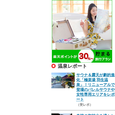
温泉レポート
サウナ＆露天が劇的進
化「極楽湯 羽生温
泉」！リニューアルで
登場のバレルサウナや
女性専用エリアをレポ
ート
（突レポ）