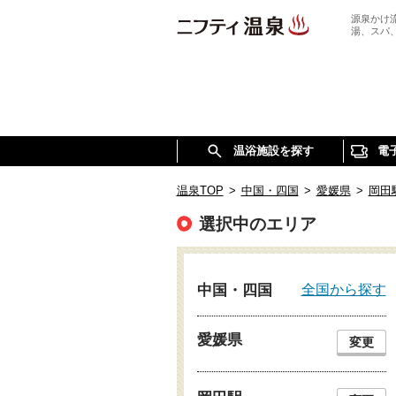
源泉かけ
湯、スパ
温浴施設を探す
電
温泉TOP
>
中国・四国
>
愛媛県
>
岡田
選択中のエリア
全国から探す
中国・四国
愛媛県
変更