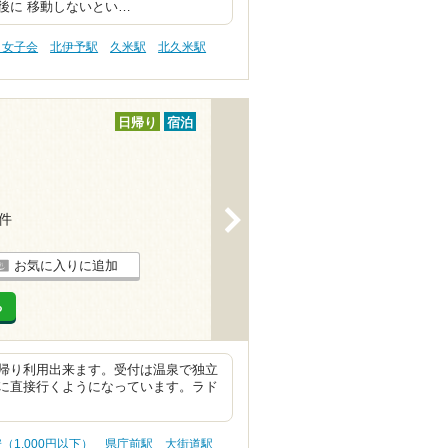
後に 移動しないとい…
・女子会
北伊予駅
久米駅
北久米駅
日帰り
宿泊
>
2件
お気に入りに追加
る
帰り利用出来ます。受付は温泉で独立
に直接行くようになっています。ラド
（1,000円以下）
県庁前駅
大街道駅