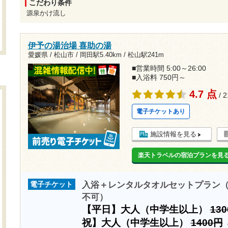
こだわり条件
源泉かけ流し
伊予の湯治場 喜助の湯
愛媛県 / 松山市 /
岡田駅5.40km
/
松山駅241m
■営業時間 5:00～26:00
■入浴料 750円～
4.7 点
/ 
電子チケットあり
施設情報を見る
楽天トラベルの宿泊プランを見
入浴＋レンタルタオルセットプラン（
電子チケット
不可）
【平日】大人（中学生以上）
13
祝】大人（中学生以上）
1400円