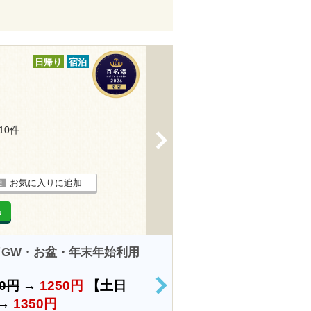
日帰り
宿泊
210件
>
お気に入りに追加
る
GW・お盆・年末年始利用
00円
→
1250円
【土日
>
→
1350円