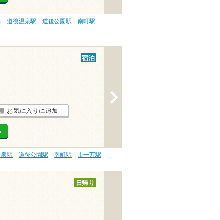
処
道後温泉駅
道後公園駅
南町駅
宿泊
>
お気に入りに追加
る
温泉駅
道後公園駅
南町駅
上一万駅
日帰り