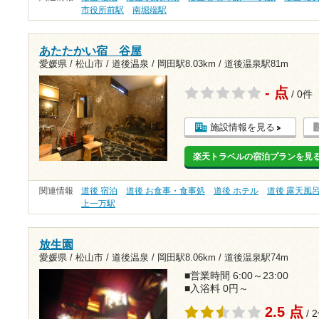
市役所前駅
南堀端駅
あたたかい宿 谷屋
愛媛県 / 松山市 / 道後温泉 /
岡田駅8.03km
/
道後温泉駅81m
- 点
/ 0件
施設情報を見る
楽天トラベルの宿泊プランを見
関連情報
道後 宿泊
道後 お食事・食事処
道後 ホテル
道後 露天風
上一万駅
放生園
愛媛県 / 松山市 / 道後温泉 /
岡田駅8.06km
/
道後温泉駅74m
■営業時間 6:00～23:00
■入浴料 0円～
2.5 点
/ 