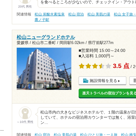
を食べるところが少ないので、チェックイン・アウト
20代 男性
関連情報
松山 炭酸水素塩泉
松山 宿泊
松山 美肌の湯
松山 女子旅
鷹ノ子駅
松山ニューグランドホテル
愛媛県 / 松山市二番町 /
岡田駅6.02km
/
県庁前駅277m
■営業時間 15:00～24:00
■入浴料 1,000円～
3.5 点
/ 
施設情報を見る
楽天トラベルの宿泊プランを見
松山市内の大きなビジネスホテルで、１階の温泉が日
していて、ホテルの宿泊用カウンターでは無く、浴室
～10代 男性
ン…
関連情報
松山 宿泊
松山 美肌の湯
松山 ひとり旅・一人旅
松山 格安