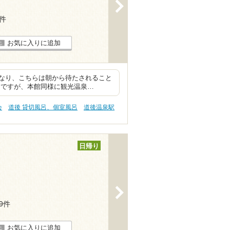
>
4件
お気に入りに追加
なり、こちらは朝から待たされること
ことですが、本館同様に観光温泉…
会
道後 貸切風呂、個室風呂
道後温泉駅
日帰り
>
29件
お気に入りに追加