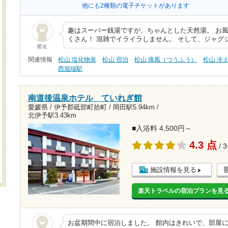
他にも2種類の電子チケットがあります
趣はスーパー銭湯ですが、ちゃんとした天然湯。 お
くさん！ 混雑でイライラしません。 そして、ジャグ
匿名
関連情報
松山 塩化物泉
松山 宿泊
松山 痛風（つうふう）
松山 冷
西堀端駅
南道後温泉ホテル ていれぎ館
愛媛県 / 伊予郡砥部町拾町 /
岡田駅5.94km
/
北伊予駅3.43km
■入浴料 4,500円～
4.3 点
/ 
施設情報を見る
楽天トラベルの宿泊プランを見
お盆期間中に宿泊しました。 館内はきれいで、部屋に