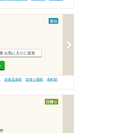
宿泊
>
お気に入りに追加
る
呂
道後温泉駅
道後公園駅
南町駅
日帰り
2件