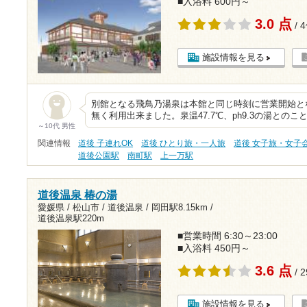
■入浴料 600円～
3.0 点
/ 
施設情報を見る
別館となる飛鳥乃湯泉は本館と同じ時刻に営業開始と
無く利用出来ました。泉温47.7℃、ph9.3の湯との
～10代 男性
関連情報
道後 子連れOK
道後 ひとり旅・一人旅
道後 女子旅・女子
道後公園駅
南町駅
上一万駅
道後温泉 椿の湯
愛媛県 / 松山市 / 道後温泉 /
岡田駅8.15km
/
道後温泉駅220m
■営業時間 6:30～23:00
■入浴料 450円～
3.6 点
/ 
施設情報を見る