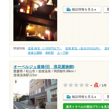
施設情報を見る
関連情報
道後 格安（1,000円以下）
道後 駅近（徒歩10分以内）
道
道後公園駅
南町駅
上一万駅
オーベルジュ道後(旧 浪花屋旅館)
愛媛県 / 松山市 / 道後温泉 /
岡田駅8.08km
/
道後温泉駅121m
- 点
/ 1件
施設情報を見る
楽天トラベルの宿泊プランを見