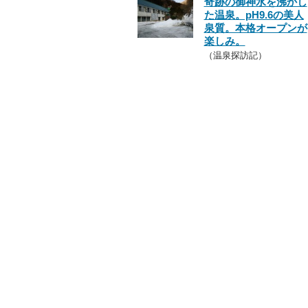
奇跡の御神水を沸かし
た温泉。pH9.6の美人
泉質。本格オープンが
楽しみ。
（温泉探訪記）