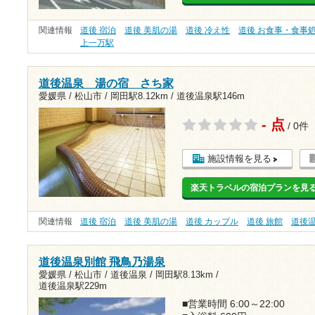
関連情報
道後 宿泊
道後 美肌の湯
道後 冷え性
道後 お食事・食事
上一万駅
道後温泉 湯の宿 さち家
愛媛県 / 松山市 /
岡田駅8.12km
/
道後温泉駅146m
- 点
/ 0件
施設情報を見る
楽天トラベルの宿泊プランを見
関連情報
道後 宿泊
道後 美肌の湯
道後 カップル
道後 旅館
道後
道後温泉別館 飛鳥乃湯泉
愛媛県 / 松山市 / 道後温泉 /
岡田駅8.13km
/
道後温泉駅229m
■営業時間 6:00～22:00