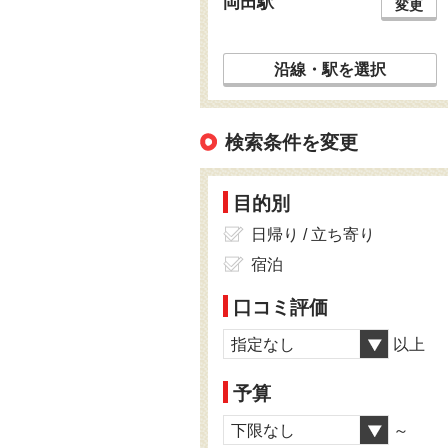
岡田駅
変更
沿線・駅を選択
検索条件を変更
目的別
日帰り / 立ち寄り
宿泊
口コミ評価
指定なし
以上
予算
下限なし
～