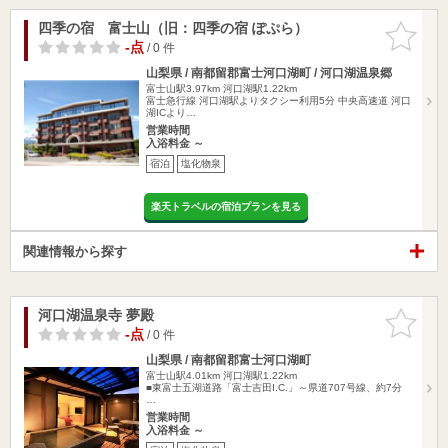
四季の宿 富士山（旧：四季の宿 ぽぷら）
お気に入
りに追加
-点
/ 0 件
山梨県 / 南都留郡富士河口湖町 / 河口湖温泉郷
富士山駅3.97km
河口湖駅1.22km
富士急行線 河口湖駅よりタクシー利用5分 中央高速道 河口
湖ICより…
営業時間
入浴料金 ～
宿泊
塩化物泉
楽天トラベルの宿泊プランを見る
関連情報から探す
河口湖温泉寺 夢殿
お気に入
りに追加
-点
/ 0 件
山梨県 / 南都留郡富士河口湖町
富士山駅4.01km
河口湖駅1.22km
■東富士五湖道路「富士吉田I.C.」～県道707号線、約7分
…
営業時間
入浴料金 ～