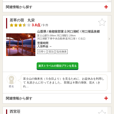
関連情報から探す
若草の宿 丸栄
お気に入
りに追加
3.8点
/ 9 件
山梨県 / 南都留郡富士河口湖町 / 河口湖温泉郷
富士山駅5.08km
河口湖駅2.28km
河口湖駅下車中央自動車道河口湖ＩＣ出口
営業時間
入浴料金 ～
日帰り
宿泊
塩化物泉
楽天トラベルの宿泊プランを見る
富士山の御来光（５合目より）を見るために、お盆休みを利用し
て 丸栄さんに行ってきました。 部屋は８畳の湖側、花火（き
れ…
匿名
関連情報から探す
西宮荘
お気に入