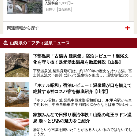
入浴料金 1,000円～
日帰り
塩化物泉
関連情報から探す
山梨県のニフティ温泉ニュース
下部温泉「古湯坊 源泉舘」宿泊レビュー！混浴文
化を守り抜く足元湧出温泉を徹底解説【山梨】
下部温泉(山梨県身延町)は、約1300年の歴史を持つ古湯。富
士川支流の下部川に沿って温泉街を形成し、環境省指定の国
民保養温泉地でもあります。
中でも「古湯坊 源泉舘」は、戦国時代に武田信玄公も療養
「ホテル昭和」宿泊レビュー！温泉通が口を揃えて
したと伝えられる名湯の宿。最大の特徴は、令和の現代にお
絶賛する神コスパ宿を徹底紹介【山梨】
いても混浴文化が守られ、老若男女の分け隔て一切無く温泉
入浴を楽しめる点。全国的に混浴温泉は年々少しずつ減少傾
「ホテル昭和」(山梨県中巨摩郡昭和町)は、JR甲府駅から車
向にありますが、「古湯坊 源泉舘」では本来あるべき混浴
で約10分、中央自動車道 甲府昭和ICからならば車で約1分の
の姿が保たれている点に注目すべきでしょう。
場所にあるビジネスホテル。2名1室で1名あたり4,000円台
から、一人泊でも6,000円台から宿泊可能です。
今回は足元湧出の混浴温泉である「かくし湯大岩風呂」をは
家族みんなで日帰り湯治体験！山梨の竜王ラドン温
じめ、湯治棟である「別館神泉」を中心に「古湯坊 源泉
泉 湯～とぴあの魅力をご紹介
しかし、最大の魅力は“温泉そのもの”でしょう。自家源泉を
舘」の全貌を徹底紹介します。
所有し、豪快に源泉かけ流しで提供。泡付きのある重曹泉系
湯治という言葉を聞いたことがある人もいるのではないでし
統の単純温泉は、入浴すると実にサッパリ爽快。日帰り入浴
ょうか。
不可なこともあり、全国の温泉ファンがこの温泉を求めて