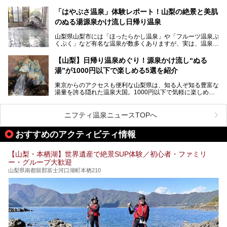
「ホテル昭和」へ宿泊します。この価格帯のビジネスホテル
なかなか体験できない、湯治体験が日帰りでできる温浴施設
では循環濾過の沸かし湯が一般的ですが、ここは本物の極上
「はやぶさ温泉」体験レポート！山梨の絶景と美肌
が山梨にあります。
温泉。まさに価格破壊と言えるクオリティです。
のぬる湯源泉かけ流し日帰り温泉
家族みんなで楽しめる、山梨県の「竜王ラドン温泉 湯～と
今回は筆者自ら宿泊し、「ホテル昭和」の温泉をはじめ、客
山梨県山梨市には「ほったらかし温泉」や「フルーツ温泉ぷ
ぴあ」の魅力をご紹介します。
室や無料朝食などをご紹介。温泉通が口を揃えて絶賛する神
くぷく」など有名な温泉が数多くありますが、実は、温泉マ
コスパ宿の全貌を徹底解説します！
ニアがわざわざ遠方から足を運ぶ極上の日帰り温泉もあるん
───
です。今回紹介する「はやぶさ温泉」も、そのひとつ。温泉
提供元：株式会社湯ーとぴあ【PR】
【山梨】日帰り温泉めぐり！源泉かけ流し“ぬる
はもちろん、絶景や地元食材を活かしたグルメも堪能できま
この記事は株式会社湯ーとぴあのPRレポート記事です。
湯”が1000円以下で楽しめる5選を紹介
す。
「はやぶさ温泉」が多くの人を惹きつける理由を詳しく解説
東京からのアクセスも便利な山梨県は、知る人ぞ知る豊富な
します。
湯量を誇る隠れた温泉大国。1000円以下で気軽に楽しめ
る、極上の源泉かけ流し日帰り温泉が点在しています。しか
も、これからの季節に嬉しい、じんわりと体の芯まで温ま
る“ぬる湯”が豊富なのも魅力。今回は、湯質も抜群で心ゆく
ニフティ温泉ニュースTOPへ
までリラックスできる山梨のお得な日帰り温泉を、実際体験
した感想と共に紹介します。
おすすめのアクティビティ情報
※ぬる湯とは35℃～39℃程度の体温に近いぬるめ温泉のこ
とです。
【山梨・本栖湖】世界遺産で絶景SUP体験／初心者・ファミリ
ー・グループ大歓迎
山梨県南都留郡富士河口湖町本栖210