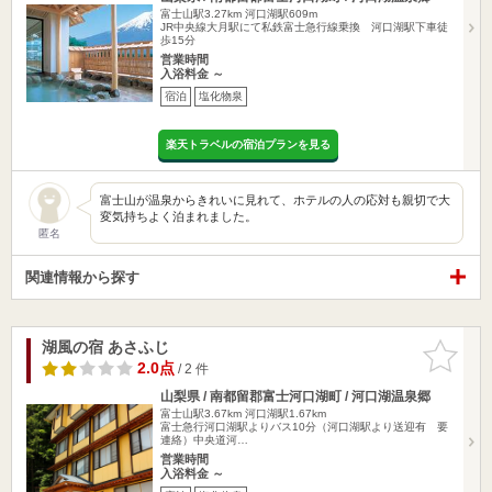
富士山駅3.27km
河口湖駅609m
JR中央線大月駅にて私鉄富士急行線乗換 河口湖駅下車徒
歩15分
営業時間
入浴料金 ～
宿泊
塩化物泉
楽天トラベルの宿泊プランを見る
富士山が温泉からきれいに見れて、ホテルの人の応対も親切で大
変気持ちよく泊まれました。
匿名
関連情報から探す
湖風の宿 あさふじ
お気に入
りに追加
2.0点
/ 2 件
山梨県 / 南都留郡富士河口湖町 / 河口湖温泉郷
富士山駅3.67km
河口湖駅1.67km
富士急行河口湖駅よりバス10分（河口湖駅より送迎有 要
連絡）中央道河…
営業時間
入浴料金 ～