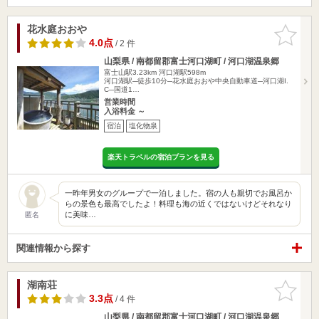
花水庭おおや
お気に入
りに追加
4.0点
/ 2 件
山梨県 / 南都留郡富士河口湖町 / 河口湖温泉郷
富士山駅3.23km
河口湖駅598m
河口湖駅─徒歩10分─花水庭おおや中央自動車道─河口湖I.
C─国道1…
営業時間
入浴料金 ～
宿泊
塩化物泉
楽天トラベルの宿泊プランを見る
一昨年男女のグループで一泊しました。宿の人も親切でお風呂か
らの景色も最高でしたよ！料理も海の近くではないけどそれなり
に美味…
匿名
関連情報から探す
湖南荘
お気に入
りに追加
3.3点
/ 4 件
山梨県 / 南都留郡富士河口湖町 / 河口湖温泉郷