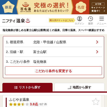
購入済チケットはこちら
ログイン
履歴
メニュー
塩化物泉が楽しめる富士山駅(山梨県)近くの温泉、日帰り温泉、スーパー銭湯おすすめ
1. 都道府県
北陸・甲信越 / 山梨県
2. 沿線・駅
富士山駅
3. こだわり条件
塩化物泉
こだわり条件を変更する
リストから探す
地図から探す
ふじやま温泉
お気に入
りに追加
3.8点
/ 67 件