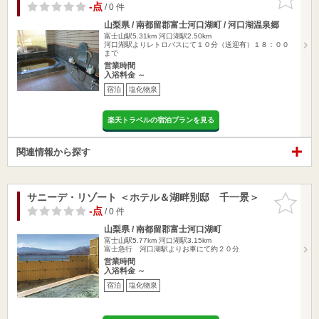
りに追加
-点
/ 0 件
山梨県 / 南都留郡富士河口湖町 / 河口湖温泉郷
富士山駅5.31km
河口湖駅2.50km
河口湖駅よりレトロバスにて１０分（送迎有）１８：００
まで
営業時間
入浴料金 ～
宿泊
塩化物泉
楽天トラベルの宿泊プランを見る
関連情報から探す
サニーデ・リゾート ＜ホテル＆湖畔別邸 千一景＞
お気に入
りに追加
-点
/ 0 件
山梨県 / 南都留郡富士河口湖町
富士山駅5.77km
河口湖駅3.15km
富士急行 河口湖駅よりお車にて約２０分
営業時間
入浴料金 ～
宿泊
塩化物泉