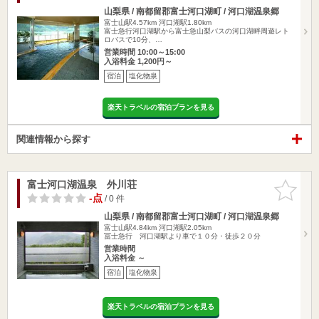
山梨県 / 南都留郡富士河口湖町 / 河口湖温泉郷
富士山駅4.57km
河口湖駅1.80km
富士急行河口湖駅から富士急山梨バスの河口湖畔周遊レト
ロバスで10分、…
営業時間 10:00～15:00
入浴料金 1,200円～
宿泊
塩化物泉
楽天トラベルの宿泊プランを見る
関連情報から探す
富士河口湖温泉 外川荘
お気に入
りに追加
-点
/ 0 件
山梨県 / 南都留郡富士河口湖町 / 河口湖温泉郷
富士山駅4.84km
河口湖駅2.05km
冨士急行 河口湖駅より車で１０分・徒歩２０分
営業時間
入浴料金 ～
宿泊
塩化物泉
楽天トラベルの宿泊プランを見る