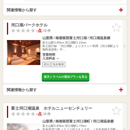
関連情報から探す
河口湖パークホテル
お気に入
りに追加
-点
/ 0 件
山梨県 / 南都留郡富士河口湖 / 河口湖温泉郷
富士山駅3.80km
河口湖駅1.01km
富士急行線 「河口湖駅」よりタクシー利用（河口湖駅より
無料送迎有）中…
営業時間
入浴料金 ～
宿泊
塩化物泉
楽天トラベルの宿泊プランを見る
関連情報から探す
富士河口湖温泉 ホテルニューセンチュリー
お気に入
りに追加
-点
/ 0 件
山梨県 / 南都留郡富士河口湖町 / 河口湖温泉郷
富士山駅3.85km
河口湖駅1.75km
中央道河口湖 ＩＣより約５Ｋ１０分。ＪＲ中央線大月駅－