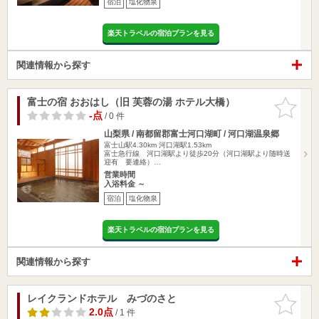
宿泊
塩化物泉
楽天トラベルの宿泊プランを見る
関連情報から探す
富士の宿 おおはし（旧 芙蓉の湯 ホテル大橋）
お気に入
りに追加
-点
/ 0 件
山梨県 / 南都留郡富士河口湖町 / 河口湖温泉郷
富士山駅4.30km
河口湖駅1.53km
富士急行線 河口湖駅より徒歩20分（河口湖駅より随時送
迎有 要連絡）…
営業時間
入浴料金 ～
宿泊
塩化物泉
楽天トラベルの宿泊プランを見る
関連情報から探す
レイクランドホテル みづのさと
お気に入
りに追加
2.0点
/ 1 件