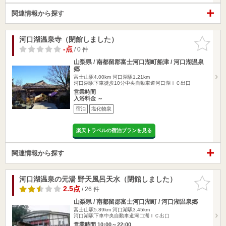
関連情報から探す
河口湖温泉寺（閉館しました）
お気に入
りに追加
-点
/ 0 件
山梨県 / 南都留郡富士河口湖町船津 / 河口湖温泉
郷
富士山駅4.00km
河口湖駅1.21km
河口湖駅下車徒歩10分中央自動車道河口湖ＩＣ出口
営業時間
入浴料金 ～
宿泊
塩化物泉
楽天トラベルの宿泊プランを見る
関連情報から探す
河口湖温泉の元湯 野天風呂天水（閉館しました）
お気に入
りに追加
2.5点
/ 26 件
山梨県 / 南都留郡富士河口湖町 / 河口湖温泉郷
富士山駅5.89km
河口湖駅3.45km
河口湖駅下車中央自動車道河口湖ＩＣ出口
営業時間 10:00～22:00