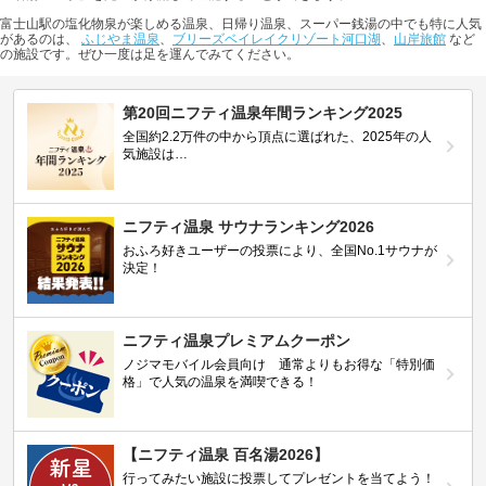
富士山駅の塩化物泉が楽しめる温泉、日帰り温泉、スーパー銭湯の中でも特に人気
があるのは、
ふじやま温泉
、
ブリーズベイレイクリゾート河口湖
、
山岸旅館
など
の施設です。ぜひ一度は足を運んでみてください。
第20回ニフティ温泉年間ランキング2025
全国約2.2万件の中から頂点に選ばれた、2025年の人
気施設は…
ニフティ温泉 サウナランキング2026
おふろ好きユーザーの投票により、全国No.1サウナが
決定！
ニフティ温泉プレミアムクーポン
ノジマモバイル会員向け 通常よりもお得な「特別価
格」で人気の温泉を満喫できる！
【ニフティ温泉 百名湯2026】
行ってみたい施設に投票してプレゼントを当てよう！