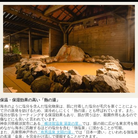
保温・保湿効果の高い「熱の湯」
海水のように塩分を含んだ塩化物泉は、肌に付着した塩分が毛穴を塞ぐことによっ
て汗の蒸発を妨げるため、湯冷めしにくく「熱の湯」とも呼ばれています。また、
塩分が肌をコーティングする保湿効果もあり、肌が潤うほか、殺菌作用もあるので
傷などにも良いと言われています。
神奈川県横須賀市にある
「横須賀温泉 湯楽の里」
では、眼の前に広がる東京湾を眺
めながら海水に匹敵するほどの塩分を含む「強塩泉」に浸かることが可能。
また、兵庫県神戸市の
「有馬温泉 太閤の湯」
では「日本一濃い」といわれる強塩泉
の名湯「金泉」を完全かけ流しで堪能することができます。