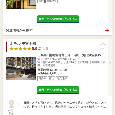
宿泊
塩化物泉
楽天トラベルの宿泊プランを見る
関連情報から探す
ホテル 美富士園
お気に入
りに追加
5.0点
/ 1 件
山梨県 / 南都留郡富士河口湖町 / 河口湖温泉郷
富士山駅3.76km
河口湖駅1.71km
富士急行線河口湖駅より徒歩20分（河口湖駅より随時送迎
有 到着時連絡…
営業時間 13:00～21:00
入浴料金 1,200円～
日帰り
宿泊
塩化物泉
楽天トラベルの宿泊プランを見る
日帰り入浴も可能です。 民放のバラエティ番組で紹介されていた
ので、行ってきました。 天然温泉ではなくちょっと残念ですが…
50代～
男性