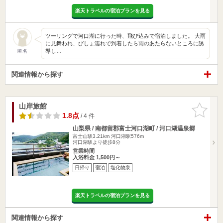
楽天トラベルの宿泊プランを見る
ツーリングで河口湖に行った時、飛び込みで宿泊しました。 大雨
に見舞われ、びしょ濡れで到着したら雨のあたらないところに誘
導し…
匿名
関連情報から探す
山岸旅館
お気に入
りに追加
1.8点
/ 4 件
山梨県 / 南都留郡富士河口湖町 / 河口湖温泉郷
富士山駅3.21km
河口湖駅576m
河口湖駅より徒歩8分
営業時間
入浴料金 1,500円～
日帰り
宿泊
塩化物泉
楽天トラベルの宿泊プランを見る
関連情報から探す