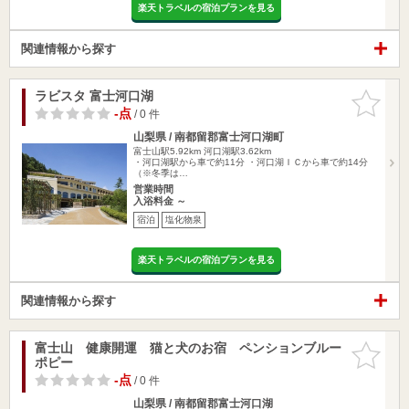
楽天トラベルの宿泊プランを見る
関連情報から探す
ラビスタ 富士河口湖
お気に入
りに追加
-点
/ 0 件
山梨県 / 南都留郡富士河口湖町
富士山駅5.92km
河口湖駅3.62km
・河口湖駅から車で約11分 ・河口湖ＩＣから車で約14分
（※冬季は…
営業時間
入浴料金 ～
宿泊
塩化物泉
楽天トラベルの宿泊プランを見る
関連情報から探す
富士山 健康開運 猫と犬のお宿 ペンションブルー
お気に入
ポピー
りに追加
-点
/ 0 件
山梨県 / 南都留郡富士河口湖