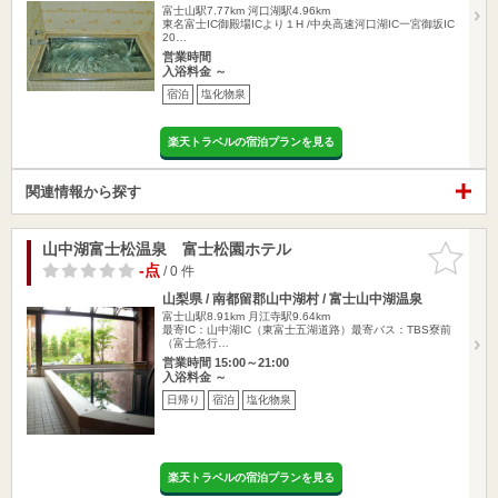
富士山駅7.77km
河口湖駅4.96km
東名富士IC御殿場ICより１H /中央高速河口湖IC一宮御坂IC
20…
営業時間
入浴料金 ～
宿泊
塩化物泉
楽天トラベルの宿泊プランを見る
関連情報から探す
山中湖富士松温泉 富士松園ホテル
お気に入
りに追加
-点
/ 0 件
山梨県 / 南都留郡山中湖村 / 富士山中湖温泉
富士山駅8.91km
月江寺駅9.64km
最寄IC：山中湖IC（東富士五湖道路）最寄バス：TBS寮前
（富士急行…
営業時間 15:00～21:00
入浴料金 ～
日帰り
宿泊
塩化物泉
楽天トラベルの宿泊プランを見る