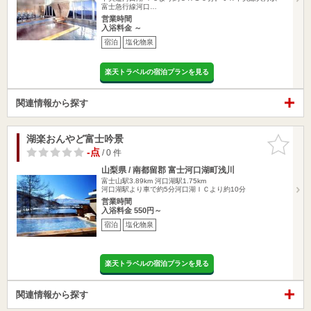
富士急行線河口…
営業時間
入浴料金 ～
宿泊
塩化物泉
楽天トラベルの宿泊プランを見る
関連情報から探す
湖楽おんやど富士吟景
お気に入
りに追加
-点
/ 0 件
山梨県 / 南都留郡 富士河口湖町浅川
富士山駅3.89km
河口湖駅1.75km
河口湖駅より車で約5分河口湖ＩＣより約10分
営業時間
入浴料金 550円～
宿泊
塩化物泉
楽天トラベルの宿泊プランを見る
関連情報から探す