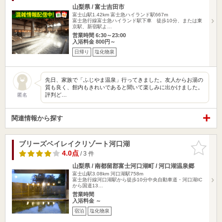
山梨県 / 富士吉田市
富士山駅1.42km
富士急ハイランド駅667m
富士急行線富士急ハイランド駅下車 徒歩10分、または東
京駅、新宿駅よ…
営業時間 6:30～23:00
入浴料金 800円～
日帰り
塩化物泉
先日、家族で「ふじやま温泉」行ってきました。友人からお湯の
質も良く、館内もきれいであると聞いて楽しみに出かけました。
評判ど…
匿名
関連情報から探す
ブリーズベイレイクリゾート河口湖
お気に入
りに追加
4.0点
/ 3 件
山梨県 / 南都留郡富士河口湖町 / 河口湖温泉郷
富士山駅3.08km
河口湖駅758m
富士急行線河口湖駅から徒歩10分中央自動車道・河口湖IC
から国道13…
営業時間
入浴料金 ～
宿泊
塩化物泉