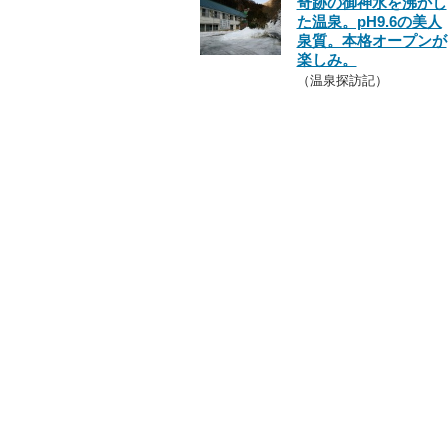
奇跡の御神水を沸かし
た温泉。pH9.6の美人
泉質。本格オープンが
楽しみ。
（温泉探訪記）