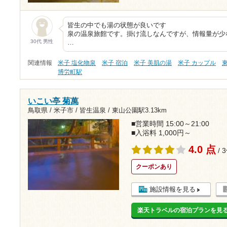
皆生の中でも湯の状態が良いです
泉の温泉旅館です。掛け流しなんですが、情報量が少
30代 男性
…
関連情報
米子 塩化物泉
米子 宿泊
米子 美肌の湯
米子 カップル
博労町駅
いこい亭 菊萬
鳥取県 / 米子市 / 皆生温泉 /
東山公園駅3.13km
■営業時間 15:00～21:00
■入浴料 1,000円～
4.0 点
/ 
クーポンあり
施設情報を見る
楽天トラベルの宿泊プランを見