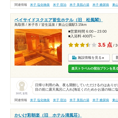
関連情報
米子 塩化物泉
米子 宿泊
米子 美肌の湯
米子 糖尿病
東
ベイサイドスクエア皆生ホテル（旧 松風閣）
鳥取県 / 米子市 / 皆生温泉 /
東山公園駅3.15km
■営業時間 6:00～23:00
■入浴料 400円～
3.5 点
/ 
施設情報を見る
楽天トラベルの宿泊プランを見
日帰り利用の為、夜も開館していただけるのはありが
目の前に露天風呂に入れ(海近くのためかお湯の味に塩
30代 女性
関連情報
米子 塩化物泉
米子 宿泊
米子 美肌の湯
米子 糖尿病
東
かいけ彩朝楽（旧 ホテル清風荘）