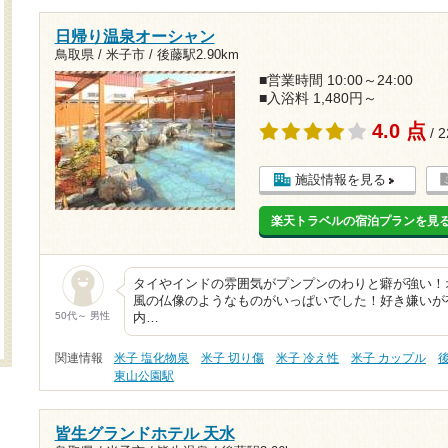
日帰り温泉オーシャン
鳥取県 / 米子市 /
後藤駅2.90km
■営業時間 10:00～24:00
■入浴料 1,480円～
4.0 点
/ 
施設情報を見る
楽天トラベルの宿泊プランを見
タイやインドの雰囲気がプンプンのわりと癖が強い！
風の仏像のようなものがいっぱいでした！好き嫌いが
50代～ 男性
内…
関連情報
米子 塩化物泉
米子 切り傷
米子 冷え性
米子 カップル
東山公園駅
皆生グランドホテル 天水