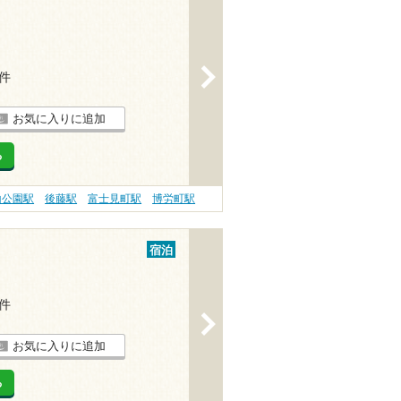
>
3件
お気に入りに追加
る
山公園駅
後藤駅
富士見町駅
博労町駅
宿泊
2件
>
お気に入りに追加
る