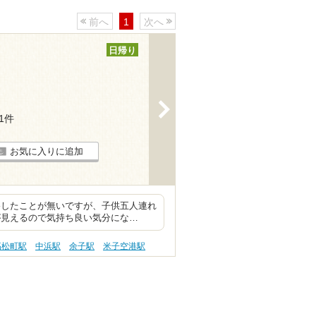
前へ
1
次へ
日帰り
>
11件
お気に入りに追加
浴したことが無いですが、子供五人連れ
が見えるので気持ち良い気分にな…
高松町駅
中浜駅
余子駅
米子空港駅