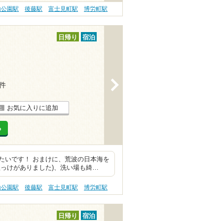
山公園駅
後藤駅
富士見町駅
博労町駅
日帰り
宿泊
>
3件
お気に入りに追加
る
たいです！ おまけに、荒波の日本海を
っけがありました)、洗い場も綺…
山公園駅
後藤駅
富士見町駅
博労町駅
日帰り
宿泊