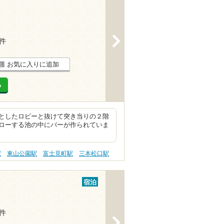
>
2件
お気に入りに追加
る
としたロビーと抜けて突き当りの２階
ローする池の中にバーが作られていま
駅
東山公園駅
富士見町駅
三本松口駅
宿泊
4件
>