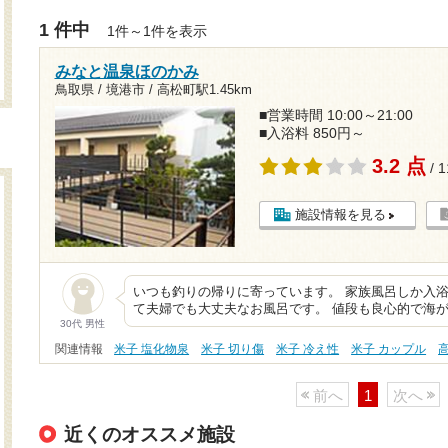
1 件中
1件～1件を表示
みなと温泉ほのかみ
鳥取県 / 境港市 /
高松町駅1.45km
■営業時間 10:00～21:00
■入浴料 850円～
3.2 点
/ 
施設情報を見る
いつも釣りの帰りに寄っています。 家族風呂しか入
て夫婦でも大丈夫なお風呂です。 値段も良心的で海
30代 男性
関連情報
米子 塩化物泉
米子 切り傷
米子 冷え性
米子 カップル
前へ
1
次へ
近くのオススメ施設