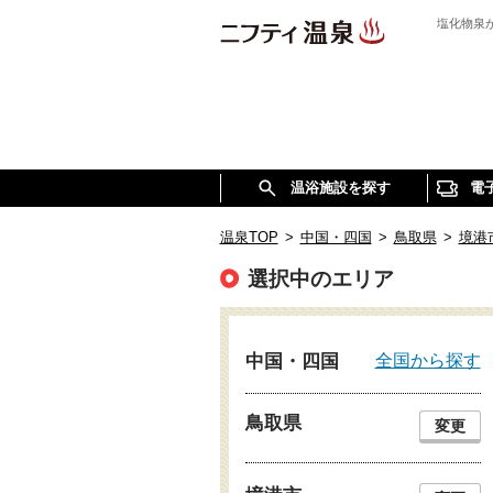
塩化物泉
温浴施設を探す
電
温泉TOP
>
中国・四国
>
鳥取県
>
境港
選択中のエリア
全国から探す
中国・四国
鳥取県
変更