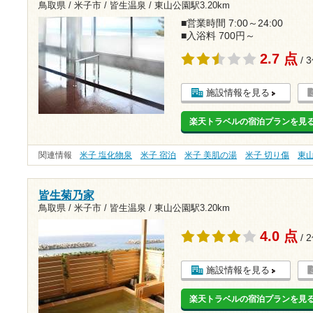
鳥取県 / 米子市 / 皆生温泉 /
東山公園駅3.20km
■営業時間 7:00～24:00
■入浴料 700円～
2.7 点
/ 
施設情報を見る
楽天トラベルの宿泊プランを見
関連情報
米子 塩化物泉
米子 宿泊
米子 美肌の湯
米子 切り傷
東
皆生菊乃家
鳥取県 / 米子市 / 皆生温泉 /
東山公園駅3.20km
4.0 点
/ 
施設情報を見る
楽天トラベルの宿泊プランを見