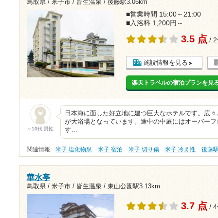
鳥取県 / 米子市 / 皆生温泉 /
後藤駅3.06km
■営業時間 15:00～21:00
■入浴料 1,200円～
3.5 点
/ 
施設情報を見る
楽天トラベルの宿泊プランを見
日本海に面した好立地に建つ巨大なホテルです。広々
が大浴場となっています。途中の中庭にはオーバーフ
～10代 男性
す…
関連情報
米子 塩化物泉
米子 宿泊
米子 切り傷
米子 冷え性
後藤
華水亭
鳥取県 / 米子市 / 皆生温泉 /
東山公園駅3.13km
3.7 点
/ 