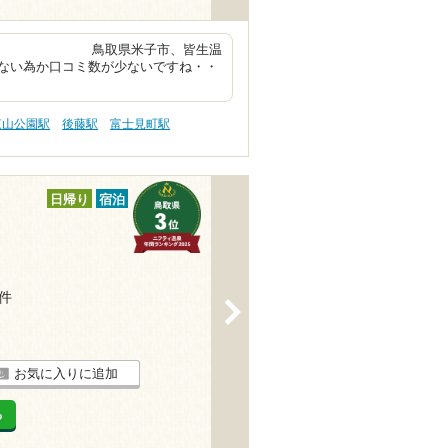
 鳥取県米子市、皆生温
ない為か口コミ数が少ないですね・・
東山公園駅
後藤駅
富士見町駅
日帰り
宿泊
3件
>
お気に入りに追加
る