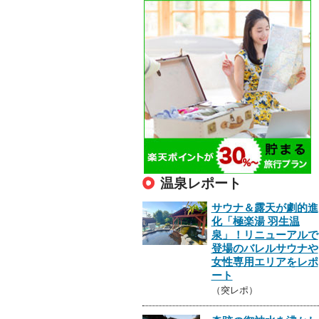
温泉レポート
サウナ＆露天が劇的進
化「極楽湯 羽生温
泉」！リニューアルで
登場のバレルサウナや
女性専用エリアをレポ
ート
（突レポ）