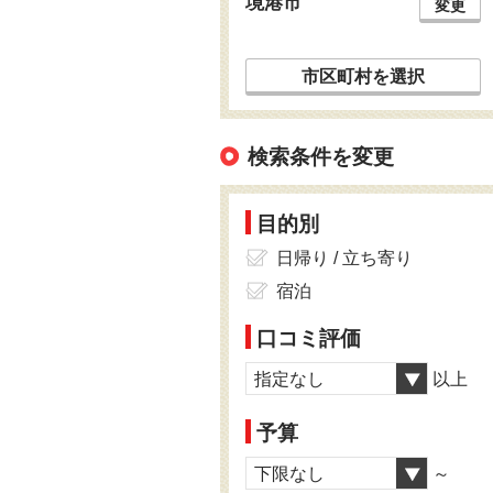
境港市
変更
市区町村を選択
検索条件を変更
目的別
日帰り / 立ち寄り
宿泊
口コミ評価
指定なし
以上
予算
下限なし
～