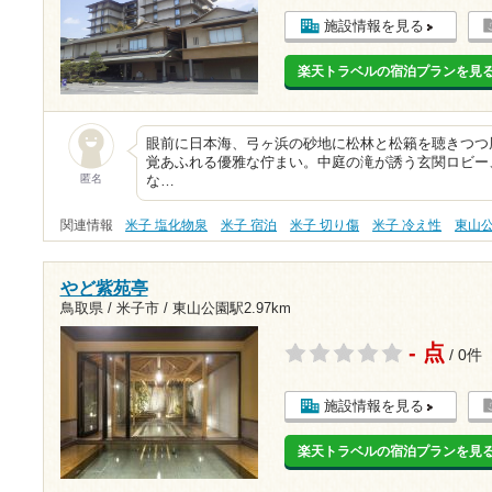
施設情報を見る
楽天トラベルの宿泊プランを見
眼前に日本海、弓ヶ浜の砂地に松林と松籟を聴きつつ
覚あふれる優雅な佇まい。中庭の滝が誘う玄関ロビー
匿名
な…
関連情報
米子 塩化物泉
米子 宿泊
米子 切り傷
米子 冷え性
東山
やど紫苑亭
鳥取県 / 米子市 /
東山公園駅2.97km
- 点
/ 0件
施設情報を見る
楽天トラベルの宿泊プランを見