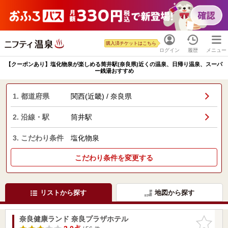
購入済チケットはこちら
ログイン
履歴
メニュー
【クーポンあり】塩化物泉が楽しめる筒井駅(奈良県)近くの温泉、日帰り温泉、スーパ
ー銭湯おすすめ
1. 都道府県
関西(近畿) / 奈良県
2. 沿線・駅
筒井駅
3. こだわり条件
塩化物泉
こだわり条件を変更する
リストから探す
地図から探す
奈良健康ランド 奈良プラザホテル
お気に入
りに追加