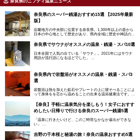
奈良県のニフティ温泉ニュース
奈良県のスーパー銭湯おすすめ15選 【2025年最新
版】
近畿地方の中央部に位置する奈良県。1,300年以上の昔から
日本の中心地として歴史があり、県内全域に歴史や神話の舞
台となったスポットが存在しています。県内だけで3つの世
界遺産があり、古代をそこかしこに感じられる地域です。
奈良県でサウナがオススメの温泉・銭湯・スパ10選
そんな奈良県のスーパー銭湯は、便利な街中にある施設か
ら、険しい山中にある秘湯までバラエティ豊か。ここでは、
日本全国で人気の出ている「サウナ」。2021年にはサウナ
奈良県で評判のスーパー銭湯をご紹介します。
用語が流行語になるほどでした。
そんなサウナ、関西・奈良県にも有名な温浴施設が多いんで
すよ。
奈良県内で岩盤浴がオススメの温泉・銭湯・スパ3
中心部に近いサウナや郊外にあるアウトドアフィンランド式
選
サウナなど種類も豊富です。
岩盤浴は熱を加えた鉱石やプレートの上に寝そべることによ
奈良県にあるサウナでリフレッシュしませんか？
って身体をを芯から温めることの出来る温浴健康法です。じ
んわりと身体の内部を温めて発汗を促すことでリラックス効
果だけではなく、代謝が高まり健康や美容にも良い影響が期
【奈良】手軽に温泉気分を楽しもう！女子におすす
待できます。今回はそんな岩盤浴にこだわった、奈良県内の
めしたい日帰りで行ける奈良のスーパー銭湯5選
オススメ温泉・銭湯・スパ3ヶ所を紹介させていただきま
す。
「温泉に行きたいけど、このご時世なかなか遠出ができな
い」
「たまには温泉にゆっくり浸かってリフレッシュしたい！」
そんな方も多いのではないでしょうか？
吉野の千本桜と秘湯の旅！奈良の温泉おすすめ5選