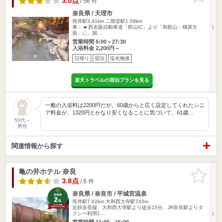
3.0点
/ 56 件
奈良県 / 天理市
筒井駅3.41km
二階堂駅1.09km
車： ■ 西名阪自動車道「郡山IC」より「和歌山・橿原方
面」に、国…
営業時間 6:00～27:30
入浴料金 2,200円～
日帰り
宿泊
塩化物泉
楽天トラベルの宿泊プランを見る
一般の入浴料は2200円だが、60歳からと広く設定してくれたシニ
ア料金が、1320円とかなり安くなることに気づいて、61歳…
50代～
男性
関連情報から探す
亀の井ホテル 奈良
お気に入
りに追加
3.8点
/ 6 件
奈良県 / 奈良市 / 平城宮温泉
筒井駅7.62km
大和西大寺駅743m
近鉄奈良線 大和西大寺駅より徒歩15分、JR奈良駅よりタ
クシー利用1…
営業時間 11:00～15:00