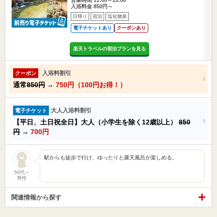
入浴料金 850円～
日帰り
宿泊
塩化物泉
電子チケットあり
クーポンあり
楽天トラベルの宿泊プランを見る
入浴料割引
クーポン
通常
850円
→
750円（100円お得！）
大人入浴料割引
電子チケット
【平日、土日祝全日】大人（小学生を除く12歳以上）
850
円
→
700円
駅からも徒歩で行け、ゆったりと露天風呂が楽しめる。
50代～
男性
関連情報から探す