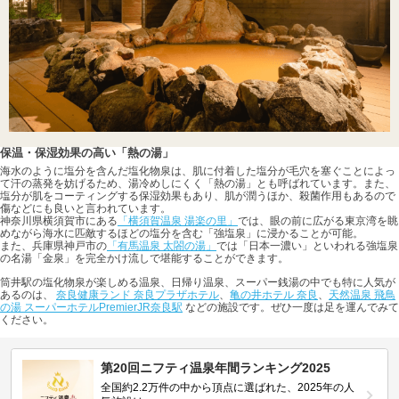
保温・保湿効果の高い「熱の湯」
海水のように塩分を含んだ塩化物泉は、肌に付着した塩分が毛穴を塞ぐことによっ
て汗の蒸発を妨げるため、湯冷めしにくく「熱の湯」とも呼ばれています。また、
塩分が肌をコーティングする保湿効果もあり、肌が潤うほか、殺菌作用もあるので
傷などにも良いと言われています。
神奈川県横須賀市にある
「横須賀温泉 湯楽の里」
では、眼の前に広がる東京湾を眺
めながら海水に匹敵するほどの塩分を含む「強塩泉」に浸かることが可能。
また、兵庫県神戸市の
「有馬温泉 太閤の湯」
では「日本一濃い」といわれる強塩泉
の名湯「金泉」を完全かけ流しで堪能することができます。
筒井駅の塩化物泉が楽しめる温泉、日帰り温泉、スーパー銭湯の中でも特に人気が
あるのは、
奈良健康ランド 奈良プラザホテル
、
亀の井ホテル 奈良
、
天然温泉 飛鳥
の湯 スーパーホテルPremierJR奈良駅
などの施設です。ぜひ一度は足を運んでみて
ください。
第20回ニフティ温泉年間ランキング2025
全国約2.2万件の中から頂点に選ばれた、2025年の人