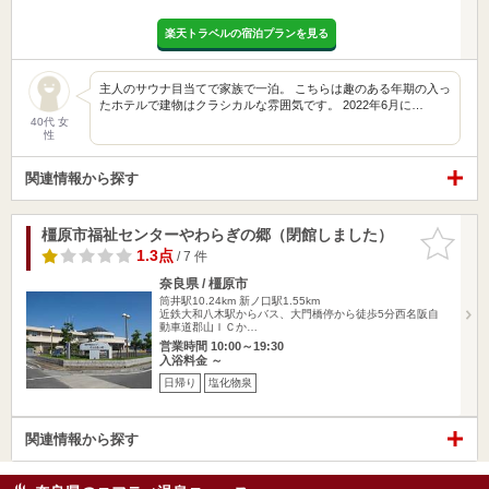
楽天トラベルの宿泊プランを見る
主人のサウナ目当てで家族で一泊。 こちらは趣のある年期の入っ
たホテルで建物はクラシカルな雰囲気です。 2022年6月に…
40代 女
性
関連情報から探す
橿原市福祉センターやわらぎの郷（閉館しました）
お気に入
りに追加
1.3点
/ 7 件
奈良県 / 橿原市
筒井駅10.24km
新ノ口駅1.55km
近鉄大和八木駅からバス、大門橋停から徒歩5分西名阪自
動車道郡山ＩＣか…
営業時間 10:00～19:30
入浴料金 ～
日帰り
塩化物泉
関連情報から探す