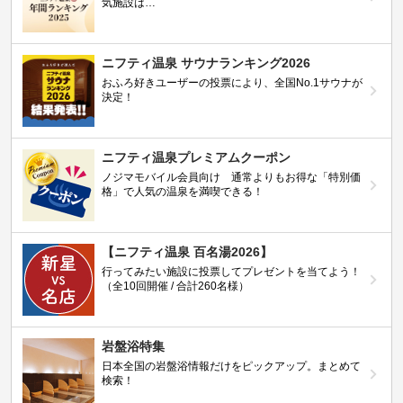
気施設は…
ニフティ温泉 サウナランキング2026
おふろ好きユーザーの投票により、全国No.1サウナが
決定！
ニフティ温泉プレミアムクーポン
ノジマモバイル会員向け 通常よりもお得な「特別価
格」で人気の温泉を満喫できる！
【ニフティ温泉 百名湯2026】
行ってみたい施設に投票してプレゼントを当てよう！
（全10回開催 / 合計260名様）
岩盤浴特集
日本全国の岩盤浴情報だけをピックアップ。まとめて
検索！