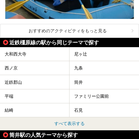
おすすめのアクティビティをもっと見る
近鉄橿原線の駅から同じテーマで探す
大和西大寺
尼ヶ辻
西ノ京
九条
近鉄郡山
筒井
平端
ファミリー公園前
結崎
石見
すべて表示する
筒井駅の人気テーマから探す