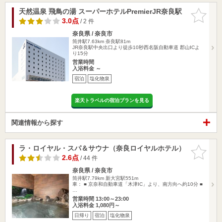
天然温泉 飛鳥の湯 スーパーホテルPremierJR奈良駅
お気に入
りに追加
3.0点
/ 2 件
奈良県 / 奈良市
筒井駅7.63km
奈良駅81m
JR奈良駅中央出口より徒歩10秒西名阪自動車道 郡山ICよ
り15分
営業時間
入浴料金 ～
宿泊
塩化物泉
楽天トラベルの宿泊プランを見る
関連情報から探す
ラ・ロイヤル・スパ＆サウナ（奈良ロイヤルホテル）
お気に入
りに追加
2.6点
/ 44 件
奈良県 / 奈良市
筒井駅7.79km
新大宮駅551m
車： ■ 京奈和自動車道「木津IC」より、南方向へ約10分 ■
…
営業時間 13:00～23:00
入浴料金 1,080円～
日帰り
宿泊
塩化物泉