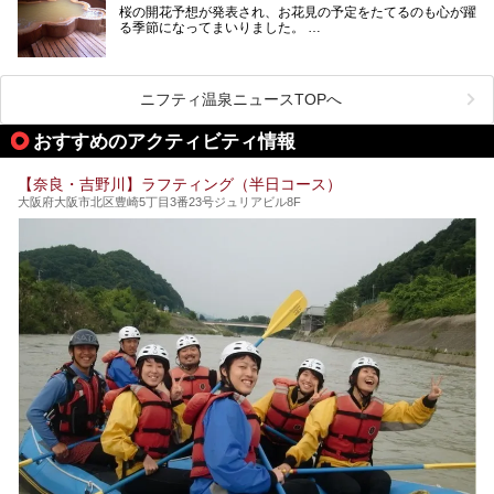
お宿に泊まって観光地を巡るような温泉旅行がしたいけど、
桜の開花予想が発表され、お花見の予定をたてるのも心が躍
まとまった時間が取れない時もありますよね。
る季節になってまいりました。
そんな時は、日帰りでサクッと楽しめるスーパー銭湯がおす
日本には桜の名所が数多くありますが、古くから和歌にも詠
すめ！
まれるくらい日本人の心を捉えて離さない名所中の名所があ
手軽でリーズナブルに温泉気分を楽しめるだけでなく、体の
ります。それは奈良県の吉野山。
芯までじんわり温まってリラックス効果も抜群。
ニフティ温泉ニュースTOPへ
シロヤマザクラを中心に200種約３万本の桜が咲き誇りま
今回は、奈良で行けるおすすめのスーパー銭湯を5つご紹介
す。また吉野山を含む「紀伊山地の霊場と参詣道」はユネス
おすすめのアクティビティ情報
したいと思います。
コの世界遺産に登録されており、修験道の霊場として荘厳な
雰囲気をたたえています。
【奈良・吉野川】ラフティング（半日コース）
開湯300年と歴史のある霊験あらたかな吉野の湯で、春を感
大阪府大阪市北区豊崎5丁目3番23号ジュリアビル8F
じる湯治の旅はいかがでしょう。
今回は奈良県吉野のおすすめ温泉を紹介いたします！