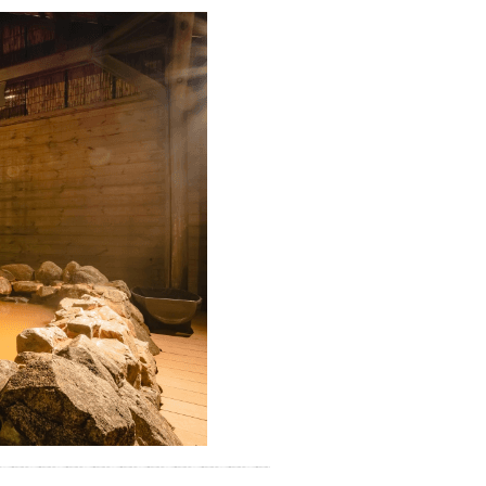
提供元：大分県【PR】
この記事は大分県のPR記事で
す。