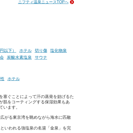
ニフティ温泉ニュースTOPへ
がつ
を新設した「シティスパてんく
して
う(CITY SPA てんくう)」は、
なんとJR大分駅直結という利
介し
便性の高さ！
設は
かけ
地上80mという圧倒的な開放感
い
が魅力。温泉、ロウリュサウ
ナ、そしてひんやりとした約2
7度の高濃度炭酸泉で交互浴し
0円以下）
ホテル
切り傷
塩化物泉
てととのえば、まさに気分は天
会
炭酸水素塩泉
サウナ
空の極楽、ここはこの夏ぜひと
も訪れたい都市の避暑地です！
併設の「JR九州ホテル ブラッ
え性
ホテル
サム大分」に泊まって、この
「シティスパてんくう」をたっ
ぷり満喫してきたのでレポート
を塞ぐことによって汗の蒸発を妨げるた
します。夏向けの大分駅徒歩圏
が肌をコーティングする保湿効果もあ
の周辺観光スポットやクールダ
ています。
ウンできるスイーツ情報と併せ
てお楽しみください！
に広がる東京湾を眺めながら海水に匹敵
」といわれる強塩泉の名湯「金泉」を完
───