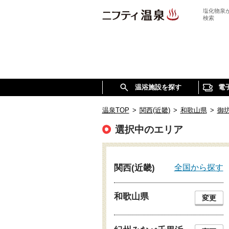
塩化物泉
検索
温浴施設を探す
電
温泉TOP
>
関西(近畿)
>
和歌山県
>
御
選択中のエリア
全国から探す
関西(近畿)
和歌山県
変更