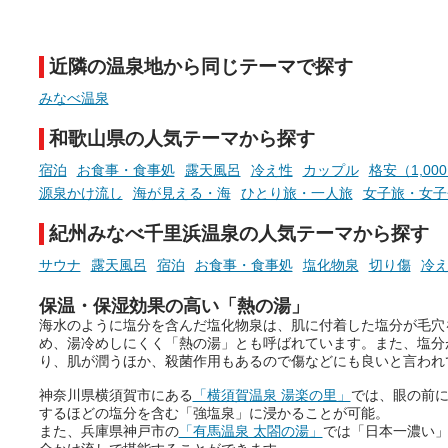
日（月）までの開催期間中は、
ウナなど、こだわりの魅力
サウナ飯やサウナドリンク、岩
まったスポットが続々登場
盤浴の利用などで「万葉サウナ
います。
近隣の温泉地から同じテーマで探す
札」を集めることで、オリジナ
現地取材記事もあわせて紹
ルグッズや無料券などの特典と
ていますので、気になる施
みなべ温泉
交換可能。
ぜひチェックして次のおで
先の参考にしてみてくださ
和歌山県の人気テーマから探す
さらに、各館ではアロマロウリ
ね。
ュやアウフグースなど、サウナ
宿泊
お食事・食事処
露天風呂
冷え性
カップル
格安（1,00
好きにはたまらない多彩なイベ
源泉かけ流し
海が見える・海
ひとり旅・一人旅
女子旅・女子
ントも予定されています。ぜひ
チェックしてください！
紀州みなべ千里浜温泉の人気テーマから探す
───
サウナ
露天風呂
宿泊
お食事・食事処
塩化物泉
切り傷
冷
提供元：万葉倶楽部株式会社
【PR】
保温・保湿効果の高い「熱の湯」
この記事は万葉倶楽部株式会社
海水のように塩分を含んだ塩化物泉は、肌に付着した塩分が毛穴
のPR記事です。
め、湯冷めしにくく「熱の湯」とも呼ばれています。また、塩分
り、肌が潤うほか、殺菌作用もあるので傷などにも良いと言われ
神奈川県横須賀市にある
「横須賀温泉 湯楽の里」
では、眼の前
するほどの塩分を含む「強塩泉」に浸かることが可能。
また、兵庫県神戸市の
「有馬温泉 太閤の湯」
では「日本一濃い