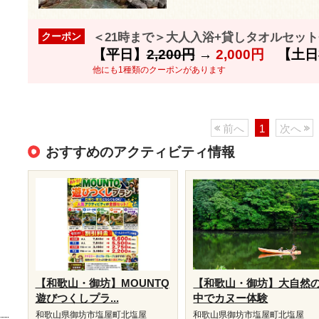
＜21時まで＞大人入浴+貸しタオルセット
クーポン
【平日】
2,200円
→
2,000円
【土日
他にも1種類のクーポンがあります
前へ
1
次へ
おすすめのアクティビティ情報
【和歌山・御坊】MOUNTQ
【和歌山・御坊】大自然
遊びつくしプラ...
中でカヌー体験
和歌山県御坊市塩屋町北塩屋
和歌山県御坊市塩屋町北塩屋