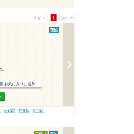
前へ
1
次へ
宿泊
>
7件
お気に入りに追加
る
駅
岩代駅
芳養駅
切目駅