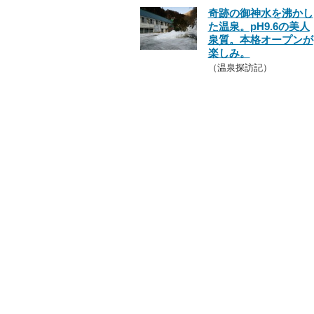
奇跡の御神水を沸かし
た温泉。pH9.6の美人
泉質。本格オープンが
楽しみ。
（温泉探訪記）