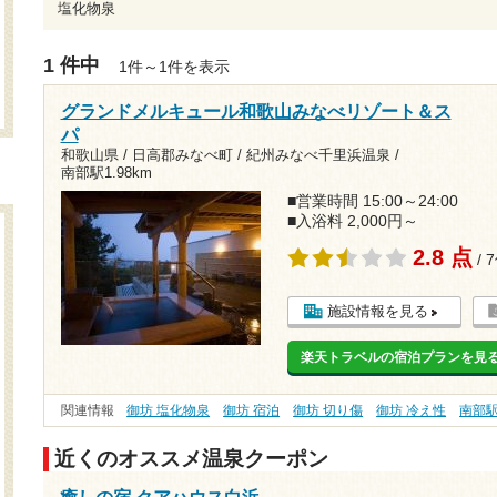
塩化物泉
1 件中
1件～1件を表示
グランドメルキュール和歌山みなべリゾート＆ス
パ
和歌山県 / 日高郡みなべ町 / 紀州みなべ千里浜温泉 /
南部駅1.98km
■営業時間 15:00～24:00
■入浴料 2,000円～
2.8 点
/ 
施設情報を見る
楽天トラベルの宿泊プランを見
関連情報
御坊 塩化物泉
御坊 宿泊
御坊 切り傷
御坊 冷え性
南部
近くのオススメ温泉クーポン