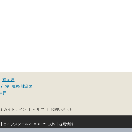
福岡県
湯布院
鬼怒川温泉
神戸
|
|
ミガイドライン
ヘルプ
お問い合わせ
|
|
ライフスタイルMEMBERS+規約
採用情報
© NIFTY Lifestyle Co., Ltd.