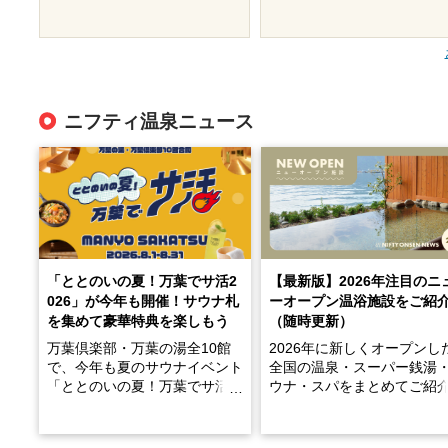
ニフティ温泉ニュース
「ととのいの夏！万葉でサ活2
【最新版】2026年注目のニ
026」が今年も開催！サウナ札
ーオープン温浴施設をご紹
を集めて豪華特典を楽しもう
（随時更新）
万葉倶楽部・万葉の湯全10館
2026年に新しくオープンし
で、今年も夏のサウナイベント
全国の温泉・スーパー銭湯
「ととのいの夏！万葉でサ活2
ウナ・スパをまとめてご紹
026」が開催されます！
※随時更新しています
2026年8月1日（土）～8月31
天然温泉や露天風呂、注目