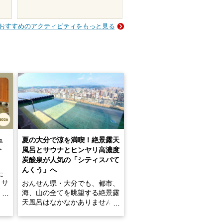
おすすめのアクティビティをもっと見る
ュ
夏の大分で涼を満喫！絶景露天
介
風呂とサウナとヒンヤリ高濃度
炭酸泉が人気の「シティスパて
んくう」へ
た
・サ
おんせん県・大分でも、都市、
介！
海、山の全てを眺望する絶景露
天風呂はなかなかありません。
2026年7月3日にリニューアル
のサ
して、うみサウナ、やまサウナ