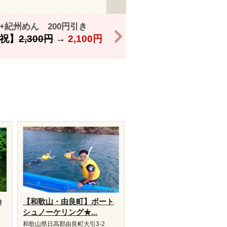
+紀州めん 200円引き
>
祝】
2,300円
→
2,100円
の
【和歌山・由良町】ボート
シュノーケリング★...
和歌山県日高郡由良町大引3-2