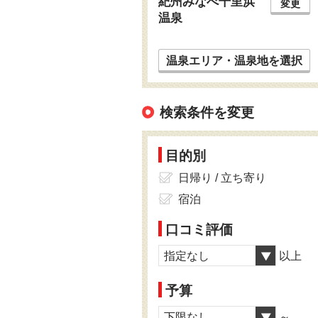
紀州みなべ千里浜
変更
温泉
温泉エリア・温泉地を選択
検索条件を変更
目的別
日帰り / 立ち寄り
宿泊
口コミ評価
指定なし
以上
予算
下限なし
～