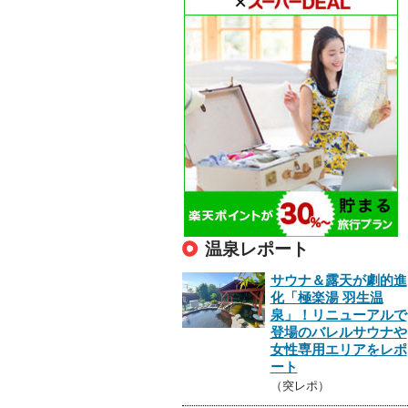
温泉レポート
サウナ＆露天が劇的進
化「極楽湯 羽生温
泉」！リニューアルで
登場のバレルサウナや
女性専用エリアをレポ
ート
（突レポ）