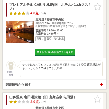
プレミアホテル-CABIN-札幌(旧 ホテルパコJrススキ
お気に入
ノ)
りに追加
4.0点
/ 5 件
北海道 / 札幌市中央区
琴似駅4.55km
東本願寺前駅232m
札幌市営地下鉄南北線 すすきの駅より徒歩8分
営業時間 13:30～23:00
入浴料金 2,450円～
日帰り
宿泊
塩化物泉
楽天トラベルの宿泊プランを見る
サウナはセルフロウリュウが出来て良かったです😊😊 露天風呂が
ちょっとぬるくて残念でした😅😅
50代～
男性
関連情報から探す
山鼻温泉 屯田湯旅館（旧 山鼻温泉 屯田湯）
お気に入
りに追加
2.0点
/ 3 件
北海道 / 札幌市中央区