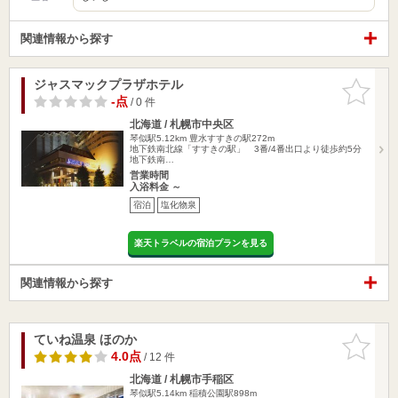
関連情報から探す
ジャスマックプラザホテル
お気に入
りに追加
-点
/ 0 件
北海道 / 札幌市中央区
琴似駅5.12km
豊水すすきの駅272m
地下鉄南北線「すすきの駅」 3番/4番出口より徒歩約5分
地下鉄南…
営業時間
入浴料金 ～
宿泊
塩化物泉
楽天トラベルの宿泊プランを見る
関連情報から探す
ていね温泉 ほのか
お気に入
りに追加
4.0点
/ 12 件
北海道 / 札幌市手稲区
琴似駅5.14km
稲積公園駅898m