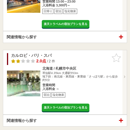
営業時間 13:00～23:00
入浴料金 3,300円～
日帰り
宿泊
塩化物泉
楽天トラベルの宿泊プランを見る
関連情報から探す
カルロビ・バリ・スパ
お気に入
りに追加
2.0点
/ 2 件
北海道 / 札幌市中央区
琴似駅4.35km
大通駅553m
地下鉄：南北線・東西線・東豊線「さっぽろ駅」から徒歩
約5分
営業時間
入浴料金 ～
宿泊
塩化物泉
楽天トラベルの宿泊プランを見る
関連情報から探す