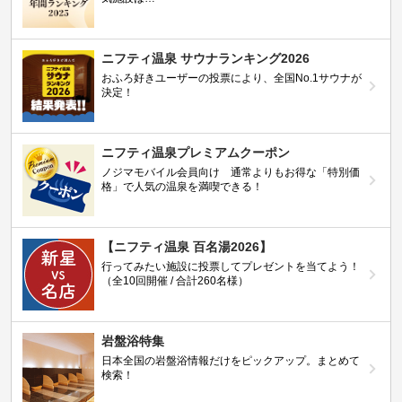
ニフティ温泉 サウナランキング2026
おふろ好きユーザーの投票により、全国No.1サウナが
決定！
ニフティ温泉プレミアムクーポン
ノジマモバイル会員向け 通常よりもお得な「特別価
格」で人気の温泉を満喫できる！
【ニフティ温泉 百名湯2026】
行ってみたい施設に投票してプレゼントを当てよう！
（全10回開催 / 合計260名様）
岩盤浴特集
日本全国の岩盤浴情報だけをピックアップ。まとめて
検索！