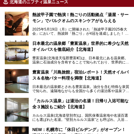
北海道のニフティ温泉ニュース
熱波甲子園で熱演！熱ごりの活動拠点「湯屋・サー
モン」でバルクオムのスキンケアがもらえる
2025年5月19日（月）に開催された「熱波甲子園2025春大
会」において、熱波師「熱ごり」が4冠を達成しました！
このたび、バルクオム賞の受賞を記念して、熱ごりさんの活
動拠点である北海道の銭湯「湯屋・サーモン」にて、メンズ
日本最北の温泉郷「豊富温泉」世界的に希少な天然
スキンケアブランド バルクオムの「ONE DAY KIT」を数量
オイルバスを徹底紹介【北海道】
限定でプレゼントいたします。
老若男女問わず、多くの方にご体験いただける製品ですの
豊富温泉(北海道天塩郡豊富町)は、日本最北にある温泉郷。
で、ぜひお試しください。※6月13日配布開始、なくなり次
温泉に石油成分を含有することで知られており、世界的にも
第終了
大変希少な泉質です。また、油分が乾癬やアトピー性皮膚炎
に特効があると言われ、遠隔地ながらも全国から湯治・療養
───
豊富温泉「川島旅館」宿泊レポート！天然オイルバ
目的で多くの人々が訪れます。
提供元：株式会社バルクオム【PR】
ス＆名物バター料理を満喫【北海道】
この記事は株式会社バルクオム商品のPR記事です。
今回、四半世紀以上に渡り全国の温泉を巡り続ける筆者が現
日本最北の温泉郷とされる豊富温泉。油分を含む特殊な泉質
地体験し、独自の視点で豊富温泉の“天然オイルバス”をレポ
で知られ、遠隔地ながらも全国から多くの湯治客や温泉ファ
ート。温泉地概要や日帰り入浴施設をはじめ、宿泊施設・ア
ンが訪れる地です。
クセスまで徹底紹介します！
「カルルス温泉」は湯治の名湯！日帰り入浴可能な
「川島旅館」は、豊富温泉の開湯当初から営業する老舗旅
全３施設もご紹介【北海道】
館。とりわけ温泉の良さと名物のバター料理に定評があり、
口コミの評判も非常に高い宿。今回は筆者自ら宿泊し、自慢
カルルス温泉(北海道登別市)は、国民保養温泉地や名湯百選
の温泉や料理をはじめ、パブリックスペース・客室など宿の
にも選ばれた名湯。“登別カルルス温泉”とも呼ばれ、入浴剤
全貌を徹底的にご紹介します！
としてその名を聞いたことがある方も多いでしょう。観光色
豊かな登別温泉とは対照的な存在で、今も湯治場的な要素が
NEW：札幌市に「休日ビルヂング」がオープン！
残る閑静な温泉地です。