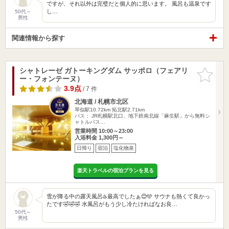
ですが、それ以外は完璧だと個人的に思います。 風呂も温泉です
し…
50代～
男性
関連情報から探す
シャトレーゼ ガトーキングダム サッポロ（フェアリ
お気に入
ー・フォンテーヌ）
りに追加
3.9点
/ 7 件
北海道 / 札幌市北区
琴似駅10.72km
拓北駅2.71km
バス： JR札幌駅北口、地下鉄南北線「麻生駅」から無料シ
ャトルバス…
営業時間 10:00～23:00
入浴料金 1,300円～
日帰り
宿泊
塩化物泉
楽天トラベルの宿泊プランを見る
雪が降る中の露天風呂♨️最高でしたぁ😊🩵 サウナも熱くて良かっ
たです🤣🤣🤣 水風呂がもう少し冷たければなお良…
50代～
男性