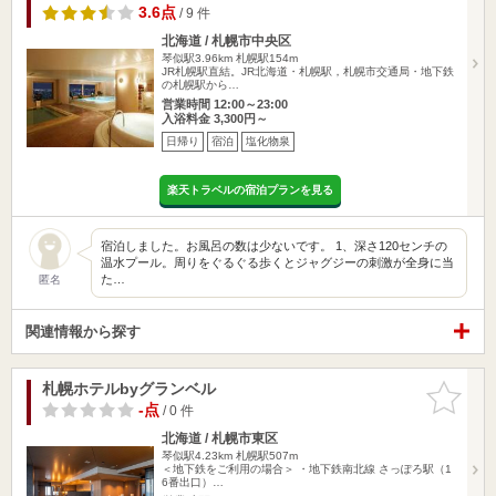
3.6点
/ 9 件
北海道 / 札幌市中央区
琴似駅3.96km
札幌駅154m
JR札幌駅直結。JR北海道・札幌駅，札幌市交通局・地下鉄
の札幌駅から…
営業時間 12:00～23:00
入浴料金 3,300円～
日帰り
宿泊
塩化物泉
楽天トラベルの宿泊プランを見る
宿泊しました。お風呂の数は少ないです。 1、深さ120センチの
温水プール。周りをぐるぐる歩くとジャグジーの刺激が全身に当
た…
匿名
関連情報から探す
札幌ホテルbyグランベル
お気に入
りに追加
-点
/ 0 件
北海道 / 札幌市東区
琴似駅4.23km
札幌駅507m
＜地下鉄をご利用の場合＞ ・地下鉄南北線 さっぽろ駅（1
6番出口）…