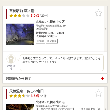
苗穂駅前 蔵ノ湯
お気に入
りに追加
3.0点
/ 20 件
北海道 / 札幌市中央区
琴似駅5.88km
苗穂駅326m
JR苗穂駅前
営業時間 10:00～24:00
入浴料金 500円～
日帰り
塩化物泉
食事処が畳になっていて、ゆっくり休憩できます。洞窟のような
露天風呂にワクワクします♪
30代 女
性
関連情報から探す
天然温泉 あしべ屯田
お気に入
りに追加
3.5点
/ 2 件
北海道 / 札幌市北区屯田
琴似駅6.42km
太平駅2.16km
【公共の交通機関をご利用の場合】 ・地下鉄南北線「麻