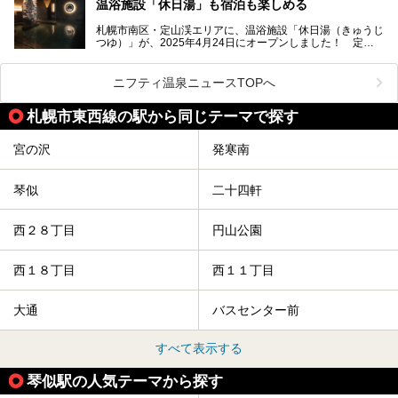
温浴施設「休日湯」も宿泊も楽しめる
今回、四半世紀以上に渡り全国の温泉を巡り続ける筆者が現
札幌市南区・定山渓エリアに、温浴施設「休日湯（きゅうじ
地体験し、カルルス温泉をご紹介。温泉地の概要や泉質解説
つゆ）」が、2025年4月24日にオープンしました！ 定山
をはじめ、日帰り入浴可能な全３施設の紹介・周辺観光・ア
渓の新たなランドマーク「休日ビルヂング」として誕生した
クセスまで徹底紹介します！
この施設は、温泉・サウナの「休日湯」・ラウンジの「THE
LOUNGE DAYOF」・グルメ「休日洋麺店」・ホテル「エク
ニフティ温泉ニュースTOPへ
スクラメーションホテル」で構成された、まさに大人の癒し
空間。
札幌市東西線の駅から同じテーマで探す
今回は、そんな「休日ビルヂング」の魅力を5つのポイント
からご紹介します。
宮の沢
発寒南
琴似
二十四軒
西２８丁目
円山公園
西１８丁目
西１１丁目
大通
バスセンター前
すべて表示する
琴似駅の人気テーマから探す