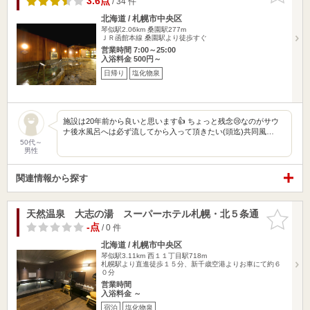
3.6点
/ 34 件
北海道 / 札幌市中央区
琴似駅2.06km
桑園駅277m
ＪＲ函館本線 桑園駅より徒歩すぐ
営業時間 7:00～25:00
入浴料金 500円～
日帰り
塩化物泉
施設は20年前から良いと思います👍 ちょっと残念😢なのがサウ
ナ後水風呂へは必ず流してから入って頂きたい(頭迄)共同風…
50代～
男性
関連情報から探す
天然温泉 大志の湯 スーパーホテル札幌・北５条通
お気に入
りに追加
-点
/ 0 件
北海道 / 札幌市中央区
琴似駅3.11km
西１１丁目駅718m
札幌駅より直進徒歩１５分、新千歳空港よりお車にて約６
０分
営業時間
入浴料金 ～
宿泊
塩化物泉