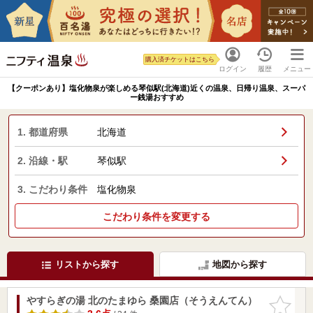
購入済チケットはこちら
ログイン
履歴
メニュー
【クーポンあり】塩化物泉が楽しめる琴似駅(北海道)近くの温泉、日帰り温泉、スーパ
ー銭湯おすすめ
1. 都道府県
北海道
2. 沿線・駅
琴似駅
3. こだわり条件
塩化物泉
こだわり条件を変更する
リストから探す
地図から探す
やすらぎの湯 北のたまゆら 桑園店（そうえんてん）
お気に入
りに追加