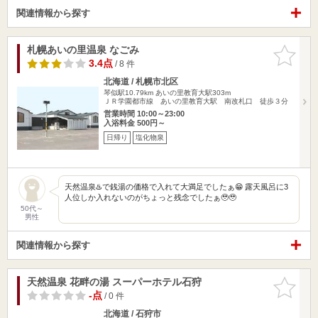
関連情報から探す
札幌あいの里温泉 なごみ
お気に入
りに追加
3.4点
/ 8 件
北海道 / 札幌市北区
琴似駅10.79km
あいの里教育大駅303m
ＪＲ学園都市線 あいの里教育大駅 南改札口 徒歩３分
営業時間 10:00～23:00
入浴料金 500円～
日帰り
塩化物泉
天然温泉♨️で銭湯の価格で入れて大満足でしたぁ😁 露天風呂に3
人位しか入れないのがちょっと残念でしたぁ🥹🥹
50代～
男性
関連情報から探す
天然温泉 花畔の湯 スーパーホテル石狩
お気に入
りに追加
-点
/ 0 件
北海道 / 石狩市