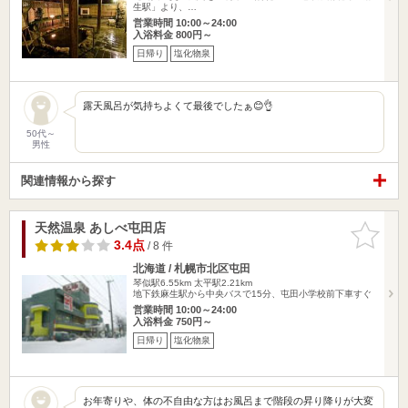
生駅」より、…
営業時間 10:00～24:00
入浴料金 800円～
日帰り
塩化物泉
露天風呂が気持ちよくて最後でしたぁ😊👌
50代～
男性
関連情報から探す
天然温泉 あしべ屯田店
お気に入
りに追加
3.4点
/ 8 件
北海道 / 札幌市北区屯田
琴似駅6.55km
太平駅2.21km
地下鉄麻生駅から中央バスで15分、屯田小学校前下車すぐ
営業時間 10:00～24:00
入浴料金 750円～
日帰り
塩化物泉
お年寄りや、体の不自由な方はお風呂まで階段の昇り降りが大変