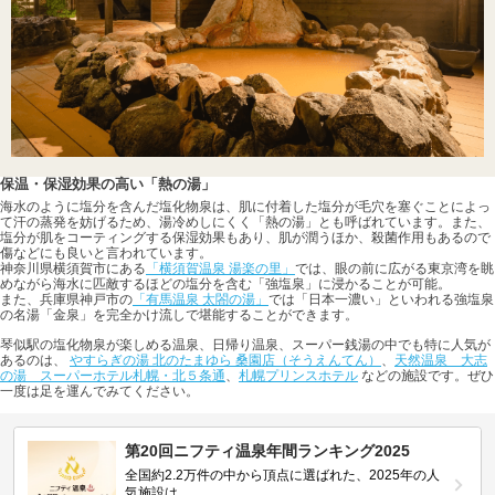
保温・保湿効果の高い「熱の湯」
海水のように塩分を含んだ塩化物泉は、肌に付着した塩分が毛穴を塞ぐことによっ
て汗の蒸発を妨げるため、湯冷めしにくく「熱の湯」とも呼ばれています。また、
塩分が肌をコーティングする保湿効果もあり、肌が潤うほか、殺菌作用もあるので
傷などにも良いと言われています。
神奈川県横須賀市にある
「横須賀温泉 湯楽の里」
では、眼の前に広がる東京湾を眺
めながら海水に匹敵するほどの塩分を含む「強塩泉」に浸かることが可能。
また、兵庫県神戸市の
「有馬温泉 太閤の湯」
では「日本一濃い」といわれる強塩泉
の名湯「金泉」を完全かけ流しで堪能することができます。
琴似駅の塩化物泉が楽しめる温泉、日帰り温泉、スーパー銭湯の中でも特に人気が
あるのは、
やすらぎの湯 北のたまゆら 桑園店（そうえんてん）
、
天然温泉 大志
の湯 スーパーホテル札幌・北５条通
、
札幌プリンスホテル
などの施設です。ぜひ
一度は足を運んでみてください。
第20回ニフティ温泉年間ランキング2025
全国約2.2万件の中から頂点に選ばれた、2025年の人
気施設は…