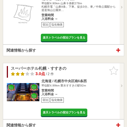
琴似駅4.90km
山鼻９条駅278m
札幌市電「山鼻9条」下車。徒歩3分。車／中島公園駅から
道道旭山公園米…
営業時間
入浴料金 ～
宿泊
塩化物泉
楽天トラベルの宿泊プランを見る
関連情報から探す
スーパーホテル札幌・すすきの
お気に入
りに追加
3.0点
/ 2 件
北海道 / 札幌市中央区南6条西
琴似駅4.99km
豊水すすきの駅92m
営業時間
入浴料金 ～
宿泊
塩化物泉
楽天トラベルの宿泊プランを見る
関連情報から探す