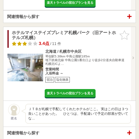
楽天トラベルの宿泊プランを見る
関連情報から探す
ホテルマイステイズプレミア札幌パーク（旧アートホ
お気に入
テルズ札幌）
りに追加
3.4点
/ 11 件
北海道 / 札幌市中央区
琴似駅5.38km
中島公園駅185m
地下鉄南北線 中島公園1番出口より徒歩2分道央自動車道
札幌北ICよ…
営業時間
入浴料金 ～
宿泊
塩化物泉
楽天トラベルの宿泊プランを見る
ＪＴＢが札幌で手配してくれたホテルがここ。 実はこの日は３つ
良いことがあった。 ひとつは、手配違いで予定の部屋が空いて
な…
匿名
関連情報から探す