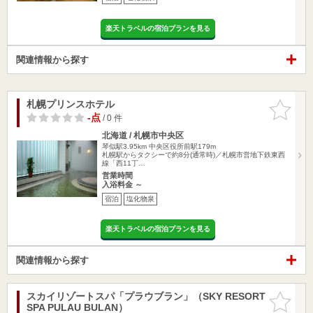
楽天トラベルの宿泊プランを見る
関連情報から探す
札幌プリンスホテル
お気に入
りに追加
-点
/ 0 件
北海道 / 札幌市中央区
琴似駅3.95km
中央区役所前駅179m
札幌駅からタクシーで約8分(通常時)／札幌市営地下鉄東西
線「西11丁…
営業時間
入浴料金 ～
宿泊
塩化物泉
楽天トラベルの宿泊プランを見る
関連情報から探す
スカイリゾートスパ「プラウブラン」（SKY RESORT
お気に入
SPA PULAU BULAN）
りに追加