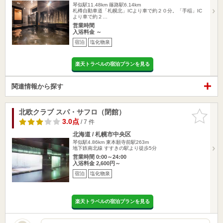
琴似駅11.48km
篠路駅6.14km
札樽自動車道「札幌北」ICより車で約２０分。「手稲」IC
より車で約２…
営業時間
入浴料金 ～
宿泊
塩化物泉
楽天トラベルの宿泊プランを見る
関連情報から探す
北欧クラブ スパ・サフロ（閉館）
お気に入
りに追加
3.0点
/ 7 件
北海道 / 札幌市中央区
琴似駅4.86km
東本願寺前駅263m
地下鉄南北線 すすきの駅より徒歩5分
営業時間 0:00～24:00
入浴料金 2,600円～
宿泊
塩化物泉
楽天トラベルの宿泊プランを見る