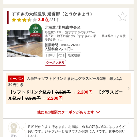
すすきの天然温泉 湯香郷（とうかきょう）
お気に入
りに追加
3.9点
/ 31 件
北海道 / 札幌市中央区
琴似駅5.12km
豊水すすきの駅272m
地下鉄・地下鉄南北線「すすきの」駅 3番/4番出口より徒
歩約5分 （…
営業時間 10:00～24:00
入浴料金 2,750円～
日帰り
宿泊
塩化物泉
クーポンあり
入泉料＋ソフトドリンクまたはグラスビール1杯 最大1,1
クーポン
80円引き
【ソフトドリンク込み】
3,320円
→
2,200円
【グラスビー
ル込み】
3,380円
→
2,200円
他にも1種類のクーポンがあります
近所だからよく行きます。お湯は、ぬるめ好きの私にはちょうど
良いです。ジャグジーと塩サウナがお気に入りです。食事のおい
しいし…
匿名