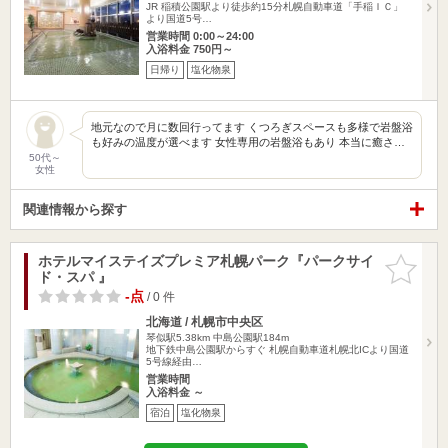
JR 稲積公園駅より徒歩約15分札幌自動車道「手稲ＩＣ」
より国道5号…
営業時間 0:00～24:00
入浴料金 750円～
日帰り
塩化物泉
地元なので月に数回行ってます くつろぎスペースも多様で岩盤浴
も好みの温度が選べます 女性専用の岩盤浴もあり 本当に癒さ…
50代～
女性
関連情報から探す
ホテルマイステイズプレミア札幌パーク『パークサイ
お気に入
ド・スパ 』
りに追加
-点
/ 0 件
北海道 / 札幌市中央区
琴似駅5.38km
中島公園駅184m
地下鉄中島公園駅からすぐ 札幌自動車道札幌北ICより国道
5号線経由…
営業時間
入浴料金 ～
宿泊
塩化物泉