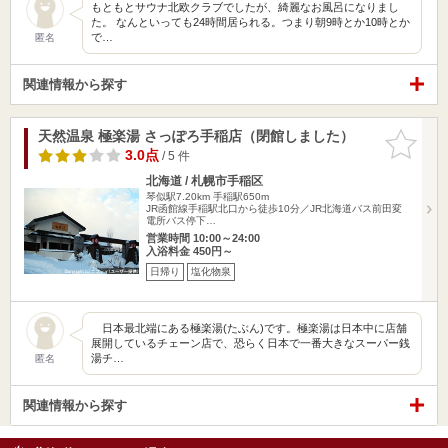
もともとサウナ北欧クラブでしたが、綺麗なお風呂になりまし
た。 なんといっても24時間居られる。つまり朝9時とか10時とか
で…
匿名
関連情報から探す
天然温泉 極楽湯 さっぽろ手稲店（閉館しました）
お気に入
りに追加
3.0点
/ 5 件
北海道 / 札幌市手稲区
琴似駅7.20km
手稲駅650m
JR函館線手稲駅北口から徒歩10分／JR北海道バス前田変
電所バス停下…
営業時間 10:00～24:00
入浴料金 450円～
日帰り
塩化物泉
日本最北端にある極楽湯(たぶん)です。極楽湯は日本中に店舗
展開しているチェーン店で、恐らく日本で一番大きなスーパー銭
湯チ…
匿名
関連情報から探す